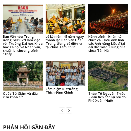
Ban Văn hóa Trung
Lễ kỷ niêm 45 năm ngày
Hành trình 10 năm tổ
ương GHPGVN làm việc
thành lập Ban Văn Hóa
chức cầu siêu anh linh
với Trường Đại học Khoa
Trung Ương sẽ diễn ra
các Anh hùng Liệt sĩ tại
học Xã hội và Nhân văn,
tại chùa Tam Chúc
dải đất miền Trung của
chuẩn bị chương trình
chùa Tân Hải
“Thắp...
Cảm niệm Ni trưởng
Thích Đàm Chính
Quốc Tử Giám và dấu
Tháp Tổ Nguyên Thiều
xưa khoa cử
– dấu tích còn lại nơi đồi
Phú Xuân (Huế)
PHẢN HỒI GẦN ĐÂY