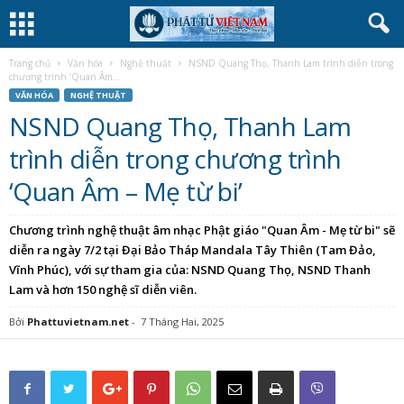
Trang chủ
Văn hóa
Nghệ thuật
NSND Quang Thọ, Thanh Lam trình diễn trong
chương trình ‘Quan Âm...
VĂN HÓA
NGHỆ THUẬT
NSND Quang Thọ, Thanh Lam
trình diễn trong chương trình
‘Quan Âm – Mẹ từ bi’
Chương trình nghệ thuật âm nhạc Phật giáo "Quan Âm - Mẹ từ bi" sẽ
diễn ra ngày 7/2 tại Đại Bảo Tháp Mandala Tây Thiên (Tam Đảo,
Vĩnh Phúc), với sự tham gia của: NSND Quang Thọ, NSND Thanh
Lam và hơn 150 nghệ sĩ diễn viên.
Bởi
Phattuvietnam.net
-
7 Tháng Hai, 2025