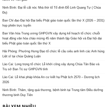
Ninh Bình: Đại lễ cất nóc Nhà thờ tổ Tổ đình Đỗ Linh Quang Tự ( Chùa
Đọ)
Ban Chỉ đạo Đại hội Đại biểu Phật giáo toàn quốc lần thứ X (2026 – 2031)
họp phiên trực tuyến
Ban Văn hóa Trung ương GHPGVN xây dựng kế hoạch tổ chức chuỗi
hoạt động văn hóa chào mừng 45 năm thành lập Giáo hội và Đại hội đại
biểu Phật giáo toàn quốc lần thứ X
Hải Phòng: Phường Hưng Đạo tổ chức lễ cầu siêu anh linh các Anh hùng
Liệt sĩ tại chùa Quảng Luận
Lào Cai: Long trọng tổ chức Lễ khởi công xây dựng Chùa Tân Bảo và
Trụ sở Ban Trị sự GHPGVN tỉnh
Lào Cai: Lễ khai pháp khóa An cư kiết hạ Phật lịch 2570 – Dương lịch
2026
Ninh Bình: Thăm, tặng quà thương, bệnh binh tại Trung tâm Điều dưỡng
thương binh Duy Tiên
BÀI XEM NHIỀU