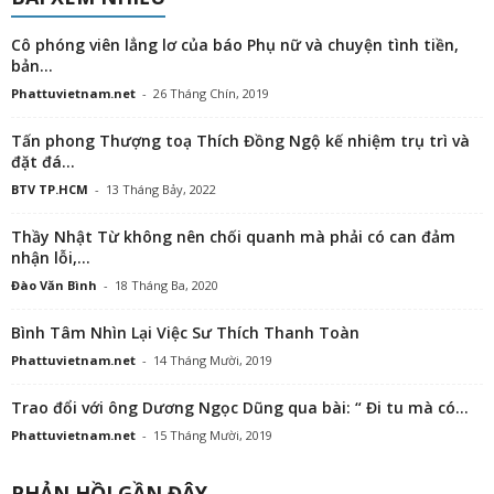
Cô phóng viên lẳng lơ của báo Phụ nữ và chuyện tình tiền,
bản...
Phattuvietnam.net
-
26 Tháng Chín, 2019
Tấn phong Thượng toạ Thích Đồng Ngộ kế nhiệm trụ trì và
đặt đá...
BTV TP.HCM
-
13 Tháng Bảy, 2022
Thầy Nhật Từ không nên chối quanh mà phải có can đảm
nhận lỗi,...
Đào Văn Bình
-
18 Tháng Ba, 2020
Bình Tâm Nhìn Lại Việc Sư Thích Thanh Toàn
Phattuvietnam.net
-
14 Tháng Mười, 2019
Trao đổi với ông Dương Ngọc Dũng qua bài: “ Đi tu mà có...
Phattuvietnam.net
-
15 Tháng Mười, 2019
PHẢN HỒI GẦN ĐÂY