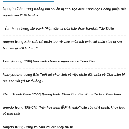
Nguyên Cần
trong
Không khí chuẩn bị cho Tọa đàm Khoa học Hoằng pháp Hải
ngoại năm 2025 tại Huế
Trần Minh
trong
Mở tranh Phật, cầu an trên bảo tháp Mandala Tây Thiên
trong
tonydo
Báo Tuổi trẻ phản ảnh về việc phần đất chùa cổ Giác Lâm bị rao
bán với giá 60 tỉ đồng?
trong
kennytruong
Vãn cảnh chùa cổ ngàn năm ở Triều Tiên
trong
kennytruong
Báo Tuổi trẻ phản ảnh về việc phần đất chùa cổ Giác Lâm bị
rao bán với giá 60 tỉ đồng?
trong
Thích Thanh Châu
Quảng Ninh. Chùa Tiêu Dao Khóa Tu Học Cuối Năm
trong
tonydo
TP.HCM: “Văn hoá nghi lễ Phật giáo” cần có nghệ thuật, khoa học
và hợp thời
trong
tonydo
Đừng vô cảm với các thầy trụ trì