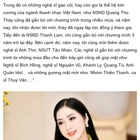
Trong đó có những nghệ sĩ gạo cội, hay còn gọi là thế hệ kim
cương của ngành thanh nhạc Việt Nam, như NSND Quang Thọ.
Thày cũng đã gắn bó với chương trình trong nhiều mùa, và năm
nay, khi nhận được lời mời, thày đã ngay lập tức đồng ý tham gia.
Tiếp đến là NSND Thanh Lam, chị cũng gắn bó với chương trình 3
năm trở lại đây. Bên cạnh đó, năm nay, tôi cũng mời thêm được
nghệ sĩ Anh Thơ, NSƯT Tân Nhàn. Các nghệ sĩ gắn bó với chương
trình từ những mùa đầu cho đến bây giờ cũng sẽ góp mặt như:
Nghệ sĩ Bích Hồng, nghệ sĩ Nguyên Vũ, Khánh Ly, Quang Tú, Anh
Quân Idol… và những gương mặt mới như: Nhóm Thiên Thanh, ca
sĩ Thuỳ Văn….”.