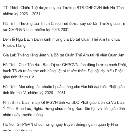
TT. Thích Chiếu Tuệ được suy cử Trưởng BTS GHPGVN tỉnh Hà Tĩnh
nhiệm kỳ 2026 – 2031
Hà Tĩnh: Thượng tọa Thích Chiếu Tuệ được suy cử tân Trưởng ban Trị
sự GHPGVN tỉnh, nhiệm kỳ 2026-2031
Đêm lễ Ngũ Bách Danh kính mừng vía Bồ tát Quán Thế Âm tại chùa
Phước Hưng
Gia Lai: Thiêng liêng đêm vía Bồ tát Quán Thế Âm tại Ni viện Quan Âm
Hà Tĩnh: Chư Tôn đức Ban Trị sự GHPGVN tỉnh dâng hương bạch Phật,
bạch Tổ và tri ân các anh hùng liệt sĩ trước thềm Đại hội đại biểu Phật
giáo tỉnh lần thứ V
Hà Tĩnh: Mọi công tác chuẩn bị sẵn sàng cho Đại hội đại biểu Phật giáo
tỉnh lần thứ V, nhiệm kỳ 2026 – 2031
Ninh Bình: Ban Trị sự GHPGVN tỉnh và BĐD Phật giáo Liên xã Vụ Bản,
Ý Yên, Bình Lục, Nghĩa Hưng chúc mừng Ban Dân tộc và Tôn giáo tỉnh
nhân ngày truyền thống
Hà Nội: GHPGVN chúc mừng ngày truyền thống ngành quản lý Nhà
nước về Tôn giáo