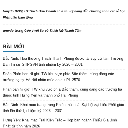
trong
tonydo
HT.Thích Bửu Chánh chia sẻ: Kỹ năng dẫn chương trình các lễ hội
Phật giáo Nam tông
trong
tonydo
Góp ý với Sư cô Thích Nữ Thanh Tâm
BÀI MỚI
Bắc Ninh: Hòa thượng Thích Thanh Phụng được tái suy cử làm Trưởng
Ban Trị sự GHPGVN tỉnh nhiệm kỳ 2026 – 2031
Đoàn Phân ban Ni giới TW khu vực phía Bắc thăm, cúng dàng các
trường hạ tại Hà Nội nhân mùa an cư PL.2570
Phân ban Ni giới TW khu vực phía Bắc thăm, cúng dàng các trường hạ
thuộc tỉnh Hưng Yên và thành phố Hải Phòng
Bắc Ninh: Khai mạc trang trọng Phiên thứ nhất Đại hội đại biểu Phật giáo
tỉnh lần thứ I, nhiệm kỳ 2026 – 2031
Hưng Yên: Khai mạc Trại Kiền Trắc – Họp bạn ngành Thiếu Gia đình
Phật tử tỉnh năm 2026