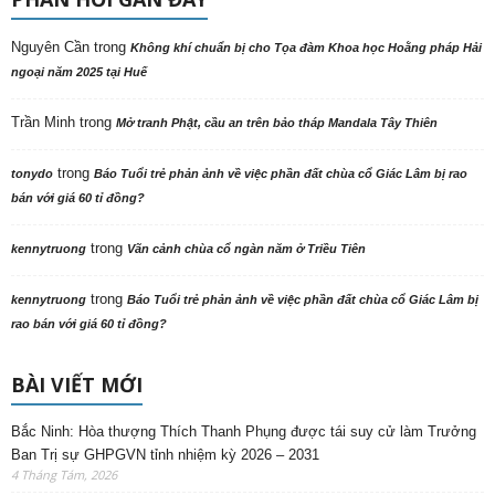
Nguyên Cần
trong
Không khí chuẩn bị cho Tọa đàm Khoa học Hoằng pháp Hải
ngoại năm 2025 tại Huế
Trần Minh
trong
Mở tranh Phật, cầu an trên bảo tháp Mandala Tây Thiên
trong
tonydo
Báo Tuổi trẻ phản ảnh về việc phần đất chùa cổ Giác Lâm bị rao
bán với giá 60 tỉ đồng?
trong
kennytruong
Vãn cảnh chùa cổ ngàn năm ở Triều Tiên
trong
kennytruong
Báo Tuổi trẻ phản ảnh về việc phần đất chùa cổ Giác Lâm bị
rao bán với giá 60 tỉ đồng?
BÀI VIẾT MỚI
Bắc Ninh: Hòa thượng Thích Thanh Phụng được tái suy cử làm Trưởng
Ban Trị sự GHPGVN tỉnh nhiệm kỳ 2026 – 2031
4 Tháng Tám, 2026