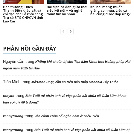
Hoà thượng Thích
Đại dịch cô đơn giữa thời
Khi hai mong muốn
Thanh Điện khảo sát và
siêu kết nối – và nghệ
giằng co nhau: Liệu cả
chỉ đạo cho Lễ khởi công
thuật tìm lại nhau
hai cùng được đáp ứng?
Trụ sở BTS GHPGVN tỉnh
Lào Cai
PHẢN HỒI GẦN ĐÂY
Nguyên Cần
trong
Không khí chuẩn bị cho Tọa đàm Khoa học Hoằng pháp Hải
ngoại năm 2025 tại Huế
Trần Minh
trong
Mở tranh Phật, cầu an trên bảo tháp Mandala Tây Thiên
trong
tonydo
Báo Tuổi trẻ phản ảnh về việc phần đất chùa cổ Giác Lâm bị rao
bán với giá 60 tỉ đồng?
trong
kennytruong
Vãn cảnh chùa cổ ngàn năm ở Triều Tiên
trong
kennytruong
Báo Tuổi trẻ phản ảnh về việc phần đất chùa cổ Giác Lâm bị