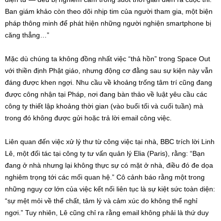
Ban giám khảo còn theo dõi nhịp tim của người tham gia, một biện
pháp thông minh để phát hiện những người nghiện smartphone bị
căng thẳng…”
Mặc dù chúng ta không đồng nhất việc “thả hồn” trong Space Out
với thiền định Phật giáo, nhưng động cơ đằng sau sự kiện này vẫn
đáng được khen ngợi. Nhu cầu về khoảng trống tâm trí cũng đang
được công nhận tại Pháp, nơi đang bàn thảo về luật yêu cầu các
công ty thiết lập khoảng thời gian (vào buổi tối và cuối tuần) mà
trong đó không được gửi hoặc trả lời email công việc.
Liên quan đến việc xử lý thư từ công việc tại nhà, BBC trích lời Linh
Lê, một đối tác tại công ty tư vấn quản lý Elia (Paris), rằng: “Bạn
đang ở nhà nhưng lại không thực sự có mặt ở nhà, điều đó đe dọa
nghiêm trọng tới các mối quan hệ.” Cô cảnh báo rằng một trong
những nguy cơ lớn của việc kết nối liên tục là sự kiệt sức toàn diện:
“sự mệt mỏi về thể chất, tâm lý và cảm xúc do không thể nghỉ
ngơi.” Tuy nhiên, Lê cũng chỉ ra rằng email không phải là thứ duy