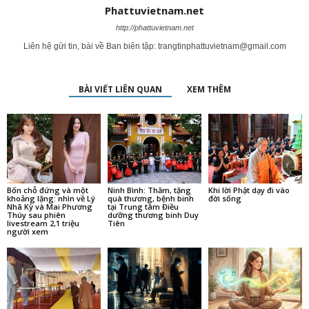
Phattuvietnam.net
http://phattuvietnam.net
Liên hệ gửi tin, bài về Ban biên tập:
trangtinphattuvietnam@gmail.com
BÀI VIẾT LIÊN QUAN
XEM THÊM
Bốn chỗ đứng và một
Ninh Bình: Thăm, tặng
Khi lời Phật dạy đi vào
khoảng lặng: nhìn về Lý
quà thương, bệnh binh
đời sống
Nhã Kỳ và Mai Phương
tại Trung tâm Điều
Thúy sau phiên
dưỡng thương binh Duy
livestream 2,1 triệu
Tiên
người xem