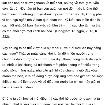
lớn các bạn đã trưởng thành về thể chất, nhưng về tâm lý thì vẫn
còn rất trẻ. Nếu tâm trí bạn còn quá non nớt đến mức không thể
kiểm soát, thì những gì bạn được dạy sẽ trở nên vô ích, không phải
vì bạn ngu ngốc mà vì bạn quá phân tán. Kỷ luật của thiền định là
cách tốt nhất để bạn làm việc với tâm trí mình, sao cho tâm và thân
có thể phối hợp một cách hài hòa.” (Chögyam Trungpa, 2013, tr.
232).
Vậy chúng ta có thể vượt qua sự thoái lui về tuổi mới lớn này bằng
cách nào? Thật sự ngày càng khó khăn để nhiều người trong
chúng ta đảo ngược con đường mà điện thoại thông minh đã vạch
ra, nhất là khi chúng đã trở thành một phần không thể thiếu trong
cuộc sống hằng ngày; nhu cầu giải trí của chúng ta giờ đây vừa
mạnh mẽ hơn, vừa dễ dàng được đáp ứng hơn bao giờ hết bởi một
thiết bị có thể làm được vô số điều mà trước kia chỉ có máy giải trí
tại nhà mới làm được.
Chúng ta cần học lại một điều mà các thế hệ trước từng xem là tự
nhiên, nhất là vào cuối một ngày bận rộn: gác lại mọi thứ và chỉ