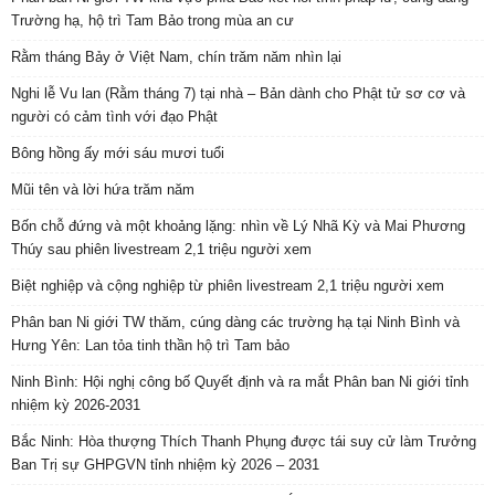
Trường hạ, hộ trì Tam Bảo trong mùa an cư
Rằm tháng Bảy ở Việt Nam, chín trăm năm nhìn lại
Nghi lễ Vu lan (Rằm tháng 7) tại nhà – Bản dành cho Phật tử sơ cơ và
người có cảm tình với đạo Phật
Bông hồng ấy mới sáu mươi tuổi
Mũi tên và lời hứa trăm năm
Bốn chỗ đứng và một khoảng lặng: nhìn về Lý Nhã Kỳ và Mai Phương
Thúy sau phiên livestream 2,1 triệu người xem
Biệt nghiệp và cộng nghiệp từ phiên livestream 2,1 triệu người xem
Phân ban Ni giới TW thăm, cúng dàng các trường hạ tại Ninh Bình và
Hưng Yên: Lan tỏa tinh thần hộ trì Tam bảo
Ninh Bình: Hội nghị công bố Quyết định và ra mắt Phân ban Ni giới tỉnh
nhiệm kỳ 2026-2031
Bắc Ninh: Hòa thượng Thích Thanh Phụng được tái suy cử làm Trưởng
Ban Trị sự GHPGVN tỉnh nhiệm kỳ 2026 – 2031