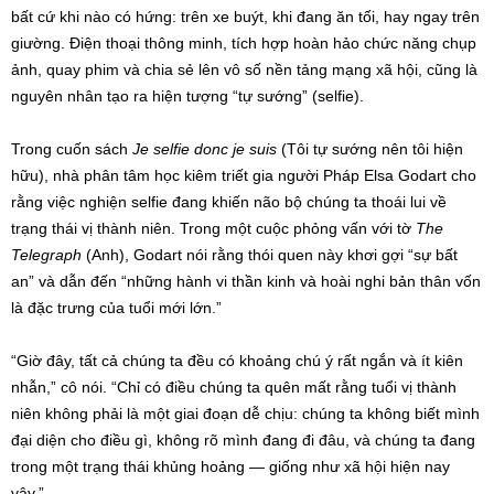
bất cứ khi nào có hứng: trên xe buýt, khi đang ăn tối, hay ngay trên
giường. Điện thoại thông minh, tích hợp hoàn hảo chức năng chụp
ảnh, quay phim và chia sẻ lên vô số nền tảng mạng xã hội, cũng là
nguyên nhân tạo ra hiện tượng “tự sướng” (selfie).
Trong cuốn sách
Je selfie donc je suis
(Tôi tự sướng nên tôi hiện
hữu), nhà phân tâm học kiêm triết gia người Pháp Elsa Godart cho
rằng việc nghiện selfie đang khiến não bộ chúng ta thoái lui về
trạng thái vị thành niên. Trong một cuộc phỏng vấn với tờ
The
Telegraph
(Anh), Godart nói rằng thói quen này khơi gợi “sự bất
an” và dẫn đến “những hành vi thần kinh và hoài nghi bản thân vốn
là đặc trưng của tuổi mới lớn.”
“Giờ đây, tất cả chúng ta đều có khoảng chú ý rất ngắn và ít kiên
nhẫn,” cô nói. “Chỉ có điều chúng ta quên mất rằng tuổi vị thành
niên không phải là một giai đoạn dễ chịu: chúng ta không biết mình
đại diện cho điều gì, không rõ mình đang đi đâu, và chúng ta đang
trong một trạng thái khủng hoảng — giống như xã hội hiện nay
vậy.”