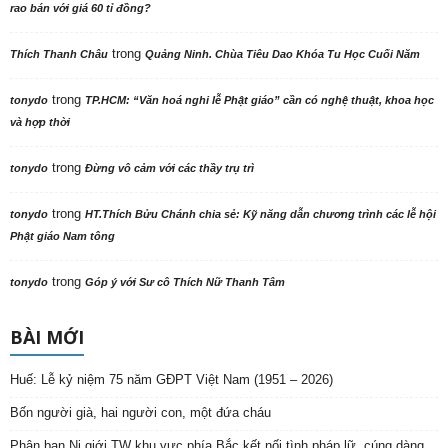
rao bán với giá 60 tỉ đồng?
trong
Thích Thanh Châu
Quảng Ninh. Chùa Tiêu Dao Khóa Tu Học Cuối Năm
trong
tonydo
TP.HCM: “Văn hoá nghi lễ Phật giáo” cần có nghệ thuật, khoa học
và hợp thời
trong
tonydo
Đừng vô cảm với các thầy trụ trì
trong
tonydo
HT.Thích Bửu Chánh chia sẻ: Kỹ năng dẫn chương trình các lễ hội
Phật giáo Nam tông
trong
tonydo
Góp ý với Sư cô Thích Nữ Thanh Tâm
BÀI MỚI
Huế: Lễ kỷ niệm 75 năm GĐPT Việt Nam (1951 – 2026)
Bốn người già, hai người con, một đứa cháu
Phân ban Ni giới TW khu vực phía Bắc kết nối tình pháp lữ, cúng dàng