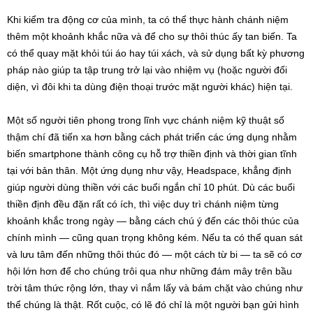
Khi kiểm tra động cơ của mình, ta có thể thực hành chánh niệm
thêm một khoảnh khắc nữa và để cho sự thôi thúc ấy tan biến. Ta
có thể quay mặt khỏi túi áo hay túi xách, và sử dụng bất kỳ phương
pháp nào giúp ta tập trung trở lại vào nhiệm vụ (hoặc người đối
diện, vì đôi khi ta dùng điện thoại trước mặt người khác) hiện tại.
Một số người tiên phong trong lĩnh vực chánh niệm kỹ thuật số
thậm chí đã tiến xa hơn bằng cách phát triển các ứng dụng nhằm
biến smartphone thành công cụ hỗ trợ thiền định và thời gian tĩnh
tại với bản thân. Một ứng dụng như vậy, Headspace, khẳng định
giúp người dùng thiền với các buổi ngắn chỉ 10 phút. Dù các buổi
thiền định đều đặn rất có ích, thì việc duy trì chánh niệm từng
khoảnh khắc trong ngày — bằng cách chú ý đến các thôi thúc của
chính mình — cũng quan trọng không kém. Nếu ta có thể quan sát
và lưu tâm đến những thôi thúc đó — một cách từ bi — ta sẽ có cơ
hội lớn hơn để cho chúng trôi qua như những đám mây trên bầu
trời tâm thức rộng lớn, thay vì nắm lấy và bám chặt vào chúng như
thể chúng là thật. Rốt cuộc, có lẽ đó chỉ là một người bạn gửi hình