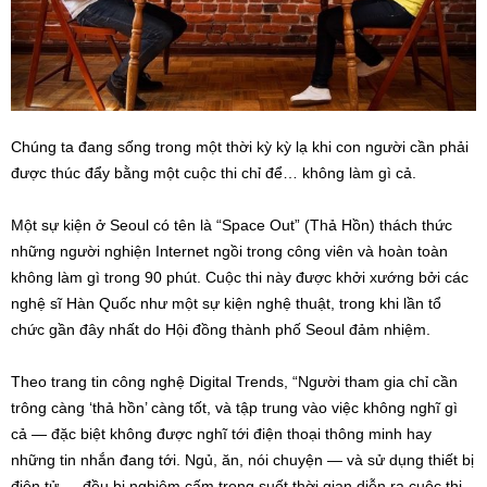
Chúng ta đang sống trong một thời kỳ kỳ lạ khi con người cần phải
được thúc đẩy bằng một cuộc thi chỉ để… không làm gì cả.
Một sự kiện ở Seoul có tên là “Space Out” (Thả Hồn) thách thức
những người nghiện Internet ngồi trong công viên và hoàn toàn
không làm gì trong 90 phút. Cuộc thi này được khởi xướng bởi các
nghệ sĩ Hàn Quốc như một sự kiện nghệ thuật, trong khi lần tổ
chức gần đây nhất do Hội đồng thành phố Seoul đảm nhiệm.
Theo trang tin công nghệ Digital Trends, “Người tham gia chỉ cần
trông càng ‘thả hồn’ càng tốt, và tập trung vào việc không nghĩ gì
cả — đặc biệt không được nghĩ tới điện thoại thông minh hay
những tin nhắn đang tới. Ngủ, ăn, nói chuyện — và sử dụng thiết bị
điện tử — đều bị nghiêm cấm trong suốt thời gian diễn ra cuộc thi.