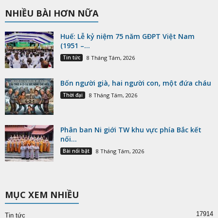
NHIỀU BÀI HƠN NỮA
Huế: Lễ kỷ niệm 75 năm GĐPT Việt Nam
(1951 –...
Tin tức
8 Tháng Tám, 2026
Bốn người già, hai người con, một đứa cháu
Thời đại
8 Tháng Tám, 2026
Phân ban Ni giới TW khu vực phía Bắc kết
nối...
Bài nổi bật
8 Tháng Tám, 2026
MỤC XEM NHIỀU
17914
Tin tức