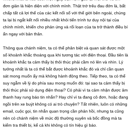
đơn giản là hiện diện với chính mình. Thật trớ trêu đau đớn là, bất
chấp tất cả lợi thế của các kết nối số với thế giới bên ngoài, chúng
ta lại bị ngắt kết nối nhiều nhất khỏi tiến trình tư duy nội tại của
chính mình, khiến cho phản ứng và rối loạn của ta trở thành điều bí
ẩn ngay với bản thân.
Thông qua chánh niệm, ta có thể phân biệt và quan sát được một
số khoảnh khắc thoáng qua khi tương tác với điện thoại. Đầu tiên là
khoảnh khắc ta cảm thấy bị thôi thúc phải cầm nó lên và nhìn. Lý
tưởng nhất là ta có thể bắt được khoảnh khắc đó và chỉ cần quan
sát mong muốn ấy mà không hành động theo. Tiếp theo, ta có thể
suy ngẫm về lý do phía sau mong muốn đó: tại sao ta cảm thấy bị
thôi thúc phải sử dụng điện thoại? Có phải vì ta cảm nhận được âm
thanh hay rung báo tin nhắn? Hay chỉ vì ta đang cô đơn, hoặc đang
ngồi trên xe buýt không có ai trò chuyện? Tất nhiên, luôn có những
email, cuộc gọi, tin nhắn quan trọng cần phản hồi, nhưng ta cũng
nên có chánh niệm về mức độ thường xuyên và bốc đồng mà ta
kiểm tra thiết bị, kể cả khi không có tín hiệu gì báo.