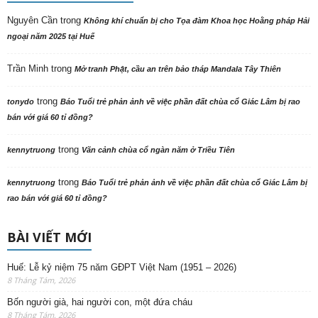
Nguyên Cần
trong
Không khí chuẩn bị cho Tọa đàm Khoa học Hoằng pháp Hải
ngoại năm 2025 tại Huế
Trần Minh
trong
Mở tranh Phật, cầu an trên bảo tháp Mandala Tây Thiên
trong
tonydo
Báo Tuổi trẻ phản ảnh về việc phần đất chùa cổ Giác Lâm bị rao
bán với giá 60 tỉ đồng?
trong
kennytruong
Vãn cảnh chùa cổ ngàn năm ở Triều Tiên
trong
kennytruong
Báo Tuổi trẻ phản ảnh về việc phần đất chùa cổ Giác Lâm bị
rao bán với giá 60 tỉ đồng?
BÀI VIẾT MỚI
Huế: Lễ kỷ niệm 75 năm GĐPT Việt Nam (1951 – 2026)
8 Tháng Tám, 2026
Bốn người già, hai người con, một đứa cháu
8 Tháng Tám, 2026