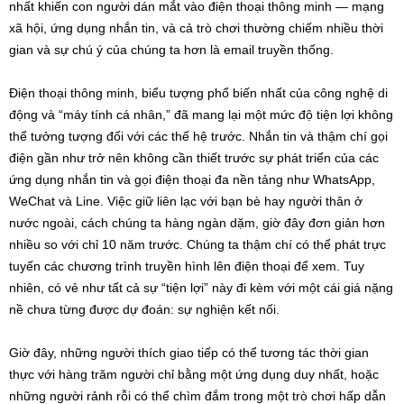
nhất khiến con người dán mắt vào điện thoại thông minh — mạng
xã hội, ứng dụng nhắn tin, và cả trò chơi thường chiếm nhiều thời
gian và sự chú ý của chúng ta hơn là email truyền thống.
Điện thoại thông minh, biểu tượng phổ biến nhất của công nghệ di
động và “máy tính cá nhân,” đã mang lại một mức độ tiện lợi không
thể tưởng tượng đối với các thế hệ trước. Nhắn tin và thậm chí gọi
điện gần như trở nên không cần thiết trước sự phát triển của các
ứng dụng nhắn tin và gọi điện thoại đa nền tảng như WhatsApp,
WeChat và Line. Việc giữ liên lạc với bạn bè hay người thân ở
nước ngoài, cách chúng ta hàng ngàn dặm, giờ đây đơn giản hơn
nhiều so với chỉ 10 năm trước. Chúng ta thậm chí có thể phát trực
tuyến các chương trình truyền hình lên điện thoại để xem. Tuy
nhiên, có vẻ như tất cả sự “tiện lợi” này đi kèm với một cái giá nặng
nề chưa từng được dự đoán: sự nghiện kết nối.
Giờ đây, những người thích giao tiếp có thể tương tác thời gian
thực với hàng trăm người chỉ bằng một ứng dụng duy nhất, hoặc
những người rảnh rỗi có thể chìm đắm trong một trò chơi hấp dẫn