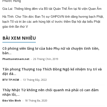
Phước Hưng
Gia Lai: Thiêng liêng đêm vía Bồ tát Quán Thế Âm tại Ni viện Quan Âm
Hà Tĩnh: Chư Tôn đức Ban Trị sự GHPGVN tỉnh dâng hương bạch Phật,
bạch Tổ và tri ân các anh hùng liệt sĩ trước thềm Đại hội đại biểu Phật
giáo tỉnh lần thứ V
BÀI XEM NHIỀU
Cô phóng viên lẳng lơ của báo Phụ nữ và chuyện tình tiền,
bản...
Phattuvietnam.net
-
26 Tháng Chín, 2019
Tấn phong Thượng toạ Thích Đồng Ngộ kế nhiệm trụ trì và
đặt đá...
BTV TP.HCM
-
13 Tháng Bảy, 2022
Thầy Nhật Từ không nên chối quanh mà phải có can đảm
nhận lỗi,...
Đào Văn Bình
-
18 Tháng Ba, 2020