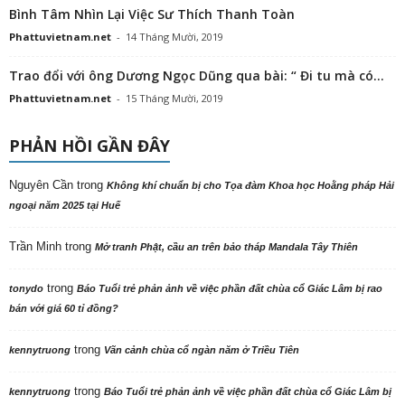
Bình Tâm Nhìn Lại Việc Sư Thích Thanh Toàn
Phattuvietnam.net
-
14 Tháng Mười, 2019
Trao đổi với ông Dương Ngọc Dũng qua bài: “ Đi tu mà có...
Phattuvietnam.net
-
15 Tháng Mười, 2019
PHẢN HỒI GẦN ĐÂY
Nguyên Cần
trong
Không khí chuẩn bị cho Tọa đàm Khoa học Hoằng pháp Hải
ngoại năm 2025 tại Huế
Trần Minh
trong
Mở tranh Phật, cầu an trên bảo tháp Mandala Tây Thiên
trong
tonydo
Báo Tuổi trẻ phản ảnh về việc phần đất chùa cổ Giác Lâm bị rao
bán với giá 60 tỉ đồng?
trong
kennytruong
Vãn cảnh chùa cổ ngàn năm ở Triều Tiên
trong
kennytruong
Báo Tuổi trẻ phản ảnh về việc phần đất chùa cổ Giác Lâm bị