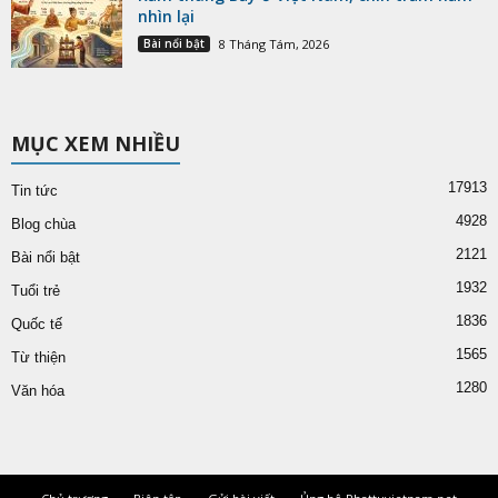
nhìn lại
Bài nổi bật
8 Tháng Tám, 2026
MỤC XEM NHIỀU
17913
Tin tức
4928
Blog chùa
2121
Bài nổi bật
1932
Tuổi trẻ
1836
Quốc tế
1565
Từ thiện
1280
Văn hóa