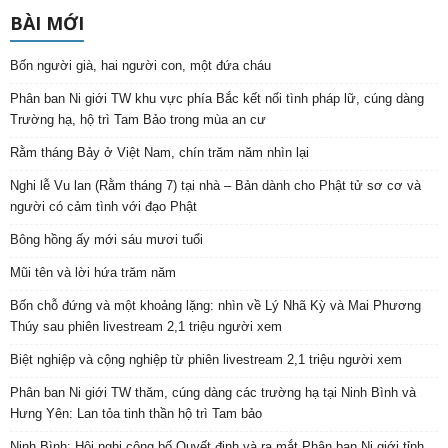
BÀI MỚI
Bốn người già, hai người con, một đứa cháu
Phân ban Ni giới TW khu vực phía Bắc kết nối tình pháp lữ, cúng dàng
Trường hạ, hộ trì Tam Bảo trong mùa an cư
Rằm tháng Bảy ở Việt Nam, chín trăm năm nhìn lại
Nghi lễ Vu lan (Rằm tháng 7) tại nhà – Bản dành cho Phật tử sơ cơ và
người có cảm tình với đạo Phật
Bông hồng ấy mới sáu mươi tuổi
Mũi tên và lời hứa trăm năm
Bốn chỗ đứng và một khoảng lặng: nhìn về Lý Nhã Kỳ và Mai Phương
Thúy sau phiên livestream 2,1 triệu người xem
Biệt nghiệp và cộng nghiệp từ phiên livestream 2,1 triệu người xem
Phân ban Ni giới TW thăm, cúng dàng các trường hạ tại Ninh Bình và
Hưng Yên: Lan tỏa tinh thần hộ trì Tam bảo
Ninh Bình: Hội nghị công bố Quyết định và ra mắt Phân ban Ni giới tỉnh