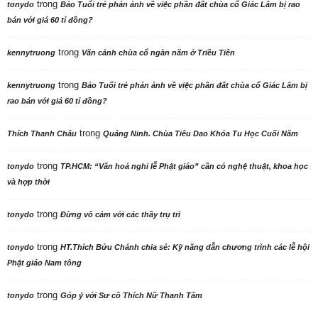
trong
tonydo
Báo Tuổi trẻ phản ảnh về việc phần đất chùa cổ Giác Lâm bị rao
bán với giá 60 tỉ đồng?
trong
kennytruong
Vãn cảnh chùa cổ ngàn năm ở Triều Tiên
trong
kennytruong
Báo Tuổi trẻ phản ảnh về việc phần đất chùa cổ Giác Lâm bị
rao bán với giá 60 tỉ đồng?
trong
Thích Thanh Châu
Quảng Ninh. Chùa Tiêu Dao Khóa Tu Học Cuối Năm
trong
tonydo
TP.HCM: “Văn hoá nghi lễ Phật giáo” cần có nghệ thuật, khoa học
và hợp thời
trong
tonydo
Đừng vô cảm với các thầy trụ trì
trong
tonydo
HT.Thích Bửu Chánh chia sẻ: Kỹ năng dẫn chương trình các lễ hội
Phật giáo Nam tông
trong
tonydo
Góp ý với Sư cô Thích Nữ Thanh Tâm