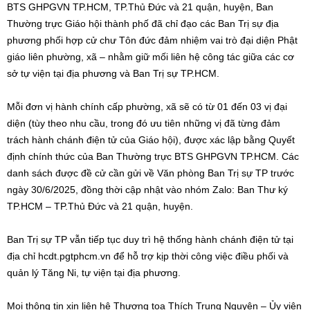
BTS GHPGVN TP.HCM, TP.Thủ Đức và 21 quận, huyện, Ban
Thường trực Giáo hội thành phố đã chỉ đạo các Ban Trị sự địa
phương phối hợp cử chư Tôn đức đảm nhiệm vai trò đại diện Phật
giáo liên phường, xã – nhằm giữ mối liên hệ công tác giữa các cơ
sở tự viện tại địa phương và Ban Trị sự TP.HCM.
Mỗi đơn vị hành chính cấp phường, xã sẽ có từ 01 đến 03 vị đại
diện (tùy theo nhu cầu, trong đó ưu tiên những vị đã từng đảm
trách hành chánh điện tử của Giáo hội), được xác lập bằng Quyết
định chính thức của Ban Thường trực BTS GHPGVN TP.HCM. Các
danh sách được đề cử cần gửi về Văn phòng Ban Trị sự TP trước
ngày 30/6/2025, đồng thời cập nhật vào nhóm Zalo: Ban Thư ký
TP.HCM – TP.Thủ Đức và 21 quận, huyện.
Ban Trị sự TP vẫn tiếp tục duy trì hệ thống hành chánh điện tử tại
địa chỉ hcdt.pgtphcm.vn để hỗ trợ kịp thời công việc điều phối và
quản lý Tăng Ni, tự viện tại địa phương.
Mọi thông tin xin liên hệ Thượng tọa Thích Trung Nguyện – Ủy viên