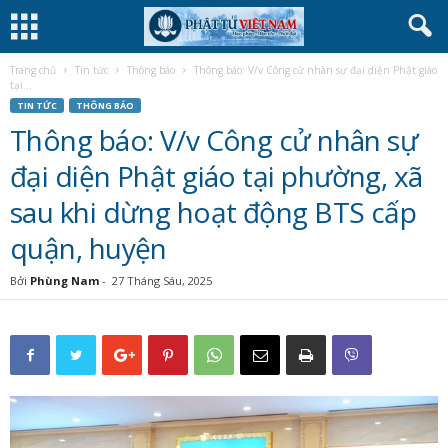
Trang chủ
Tin tức
Thông báo
Thông báo: V/v Công cử nhân sự đại diện Phật giáo
tại...
TIN TỨC
THÔNG BÁO
Thông báo: V/v Công cử nhân sự
đại diện Phật giáo tại phường, xã
sau khi dừng hoạt động BTS cấp
quận, huyện
Bởi
Phùng Nam
-
27 Tháng Sáu, 2025