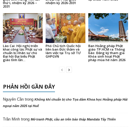
thứ I, nhiệm kỳ 2026 –
nhiệm kỳ 2026-2031
2031
Lào Cai: Hội nghị triển
Phó Chủ tịch Quốc hội
Ban Hoằng pháp Phật
khai công tác Phật sự và
liên ban Đức thăm và
giáo TP.HCM ra Thông
chuẩn bị nhân sự cho
làm việc tại Trụ sở TƯ
báo: Đăng ký tham gia
Đại hội Đại biểu Phật
GHPGVN
Khóa sinh hoạt Phật
giáo tỉnh lần...
pháp mùa hè năm 2026
PHẢN HỒI GẦN ĐÂY
Nguyên Cần
trong
Không khí chuẩn bị cho Tọa đàm Khoa học Hoằng pháp Hải
ngoại năm 2025 tại Huế
Trần Minh
trong
Mở tranh Phật, cầu an trên bảo tháp Mandala Tây Thiên