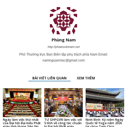
Phùng Nam
http://phattuvietnam.net
Phó Thường trực Ban Biên tập phụ trách phía Nam Email:
namnguyenlac@gmail.com
BÀI VIẾT LIÊN QUAN
XEM THÊM
Ngày làm việc thứ nhất
TƯ GHPGVN làm việc với
Ninh Bình: Kỷ niệm Ngày
của Đại hội Đại biểu Phật
5 tỉnh về công tác chuẩn
Quốc tế Yoga năm 2026
giáo tỉnh Hưng Yên lần
bị Đại hội Phật giáo
tại chùa Tam Chúc