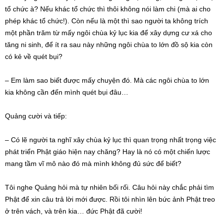
tổ chức à? Nếu khác tổ chức thì thôi không nói làm chi (mà ai cho
phép khác tổ chức!). Còn nếu là một thì sao người ta không trích
một phần trăm từ mấy ngôi chùa kỷ lục kia để xây dựng cư xá cho
tăng ni sinh, để ít ra sau này những ngôi chùa to lớn đồ sộ kia còn
có kẻ về quét bụi?
– Em làm sao biết được mấy chuyện đó. Mà các ngôi chùa to lớn
kia không cần đến mình quét bụi đâu…
Quảng cười và tiếp:
– Có lẽ người ta nghĩ xây chùa kỷ lục thì quan trọng nhất trọng việc
phát triển Phật giáo hiện nay chăng? Hay là nó có một chiến lược
mang tầm vĩ mô nào đó mà mình không đủ sức để biết?
Tôi nghe Quảng hỏi mà tự nhiên bối rối. Câu hỏi này chắc phải tìm
Phật để xin câu trả lời mới được. Rồi tôi nhìn lên bức ảnh Phật treo
ở trên vách, và trên kia… đức Phật đã cười!