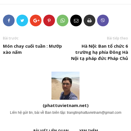
Bài trước
Bài tiếp theo
Món chay cuối tuần : Mướp
Hà Nội: Ban tổ chức 6
xào nấm
trường hạ phía Đông Hà
Nội tạ pháp đức Pháp Chủ
(phattuvietnam.net)
Liên hệ gửi tin, bài về Ban biên tập:
trangtinphattuvietnam@gmail.com
BÀI VIẾT LIÊN QUAN
XEM THÊM