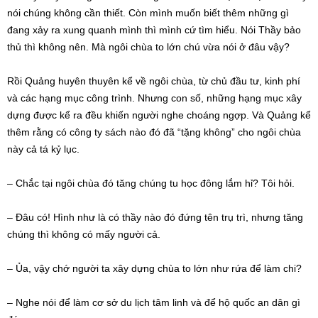
nói chúng không cần thiết. Còn mình muốn biết thêm những gì
đang xảy ra xung quanh mình thì mình cứ tìm hiểu. Nói Thầy bảo
thủ thì không nên. Mà ngôi chùa to lớn chú vừa nói ở đâu vậy?
Rồi Quảng huyên thuyên kể về ngôi chùa, từ chủ đầu tư, kinh phí
và các hạng mục công trình. Nhưng con số, những hạng mục xây
dựng được kể ra đều khiến người nghe choáng ngợp. Và Quảng kể
thêm rằng có công ty sách nào đó đã “tặng không” cho ngôi chùa
này cả tá kỷ lục.
– Chắc tại ngôi chùa đó tăng chúng tu học đông lắm hỉ? Tôi hỏi.
– Đâu có! Hình như là có thầy nào đó đứng tên trụ trì, nhưng tăng
chúng thì không có mấy người cả.
– Ủa, vậy chớ người ta xây dựng chùa to lớn như rứa để làm chi?
– Nghe nói để làm cơ sở du lịch tâm linh và để hộ quốc an dân gì