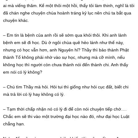
ai mà viếng thăm. Kể một thôi một hồi, thấy tôi làm thinh, nghĩ là tôi
đã chán nghe chuyện chùa hoành tráng kỷ lục nên chú ta bắt qua
chuyện khác.
– Em tin là bệnh của anh rồi sẽ sớm qua khỏi thôi. Khi anh lành
bệnh em sẽ đi học. Dù ở ngôi chùa quê hẻo lánh như thế này,
nhưng có học vẫn hơn, anh Nguyên hỉ? Thầy thì bảo thành Phật
thành Tổ không phải nhờ vào sự học, nhưng mà cỡ mình, nếu
không học thì người còn chưa thành nói đến thành chi. Anh thấy
em nói có lý không?
– Chú tìm Thầy mà hỏi. Hỏi tui thì giống như hỏi cục đất, biết chi
mà trả lời có lý hay không có lý.
– Tạm thời chấp nhận nó có lý đi để còn nói chuyện tiếp chớ….
Chắc em sẽ thi vào một trường đại học nào đó, như đại học Luật
chẳng hạn.