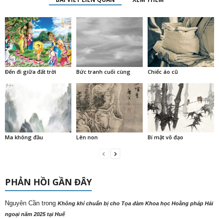
Đến đi giữa đất trời
Bức tranh cuối cùng
Chiếc áo cũ
Ma không đầu
Lên non
Bí mật võ đạo
PHẢN HỒI GẦN ĐÂY
Nguyên Cần
trong
Không khí chuẩn bị cho Tọa đàm Khoa học Hoằng pháp Hải
ngoại năm 2025 tại Huế