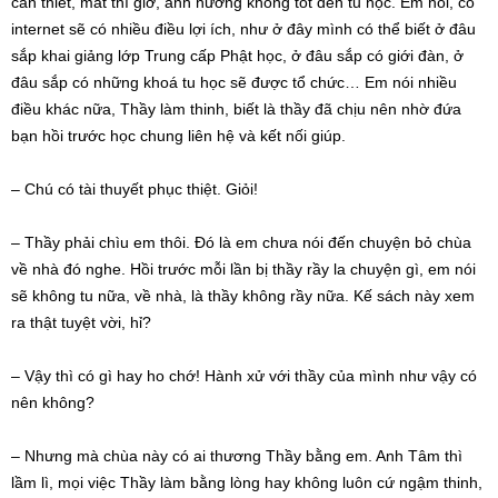
cần thiết, mất thì giờ, ảnh hưởng không tốt đến tu học. Em nói, có
internet sẽ có nhiều điều lợi ích, như ở đây mình có thể biết ở đâu
sắp khai giảng lớp Trung cấp Phật học, ở đâu sắp có giới đàn, ở
đâu sắp có những khoá tu học sẽ được tổ chức… Em nói nhiều
điều khác nữa, Thầy làm thinh, biết là thầy đã chịu nên nhờ đứa
bạn hồi trước học chung liên hệ và kết nối giúp.
– Chú có tài thuyết phục thiệt. Giỏi!
– Thầy phải chìu em thôi. Đó là em chưa nói đến chuyện bỏ chùa
về nhà đó nghe. Hồi trước mỗi lần bị thầy rầy la chuyện gì, em nói
sẽ không tu nữa, về nhà, là thầy không rầy nữa. Kế sách này xem
ra thật tuyệt vời, hỉ?
– Vậy thì có gì hay ho chớ! Hành xử với thầy của mình như vậy có
nên không?
– Nhưng mà chùa này có ai thương Thầy bằng em. Anh Tâm thì
lầm lì, mọi việc Thầy làm bằng lòng hay không luôn cứ ngậm thinh,