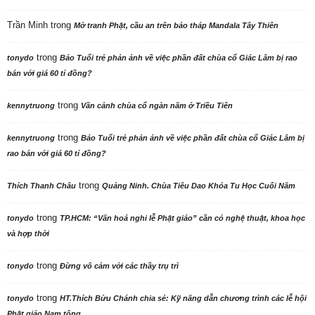
Trần Minh
trong
Mở tranh Phật, cầu an trên bảo tháp Mandala Tây Thiên
trong
tonydo
Báo Tuổi trẻ phản ảnh về việc phần đất chùa cổ Giác Lâm bị rao
bán với giá 60 tỉ đồng?
trong
kennytruong
Vãn cảnh chùa cổ ngàn năm ở Triều Tiên
trong
kennytruong
Báo Tuổi trẻ phản ảnh về việc phần đất chùa cổ Giác Lâm bị
rao bán với giá 60 tỉ đồng?
trong
Thích Thanh Châu
Quảng Ninh. Chùa Tiêu Dao Khóa Tu Học Cuối Năm
trong
tonydo
TP.HCM: “Văn hoá nghi lễ Phật giáo” cần có nghệ thuật, khoa học
và hợp thời
trong
tonydo
Đừng vô cảm với các thầy trụ trì
trong
tonydo
HT.Thích Bửu Chánh chia sẻ: Kỹ năng dẫn chương trình các lễ hội
Phật giáo Nam tông