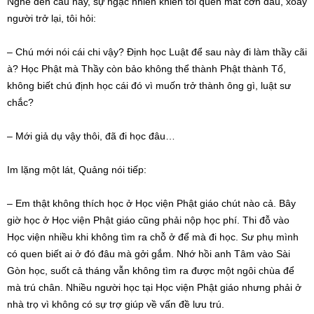
Nghe đến câu này, sự ngạc nhiên khiến tôi quên mất cơn đau, xoay
người trở lại, tôi hỏi:
– Chú mới nói cái chi vậy? Định học Luật để sau này đi làm thầy cãi
à? Học Phật mà Thầy còn bảo không thể thành Phật thành Tổ,
không biết chú định học cái đó vì muốn trở thành ông gì, luật sư
chắc?
– Mới giả dụ vậy thôi, đã đi học đâu…
Im lặng một lát, Quảng nói tiếp:
– Em thật không thích học ở Học viện Phật giáo chút nào cả. Bây
giờ học ở Học viện Phật giáo cũng phải nộp học phí. Thi đỗ vào
Học viện nhiều khi không tìm ra chỗ ở để mà đi học. Sư phụ mình
có quen biết ai ở đó đâu mà gởi gắm. Nhớ hồi anh Tâm vào Sài
Gòn học, suốt cả tháng vẫn không tìm ra được một ngôi chùa để
mà trú chân. Nhiều người học tại Học viện Phật giáo nhưng phải ở
nhà trọ vì không có sự trợ giúp về vấn đề lưu trú.