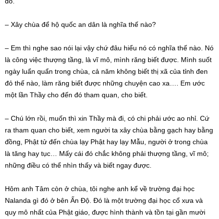
đó.
– Xây chùa để hộ quốc an dân là nghĩa thế nào?
– Em thì nghe sao nói lại vậy chứ đâu hiểu nó có nghĩa thế nào. Nó
là công việc thượng tầng, là vĩ mô, mình răng biết được. Mình suốt
ngày luẩn quẩn trong chùa, cả năm không biết thị xã của tỉnh đen
đỏ thế nào, làm răng biết được những chuyện cao xa…. Em ước
một lần Thầy cho đến đó tham quan, cho biết.
– Chú lớn rồi, muốn thì xin Thầy mà đi, có chi phải ước ao nhỉ. Cứ
ra tham quan cho biết, xem người ta xây chùa bằng gạch hay bằng
đồng, Phật tử đến chùa lạy Phật hay lạy Mẫu, người ở trong chùa
là tăng hay tục… Mấy cái đó chắc không phải thượng tầng, vĩ mô;
những điều có thể nhìn thấy và biết ngay được.
Hôm anh Tâm còn ở chùa, tôi nghe anh kể về trường đại học
Nalanda gì đó ở bên Ấn Độ. Đó là một trường đại học cổ xưa và
quy mô nhất của Phật giáo, được hình thành và tồn tại gần mười