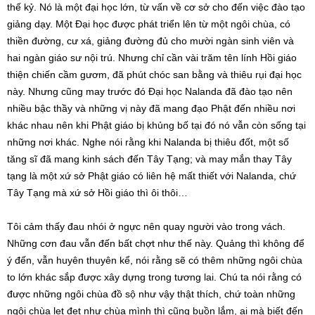
thế kỷ. Nó là một đại học lớn, từ vấn về cơ sở cho đến việc đào tạo
giảng dạy. Một Đại học được phát triển lên từ một ngôi chùa, có
thiền đường, cư xá, giảng đường đủ cho mười ngàn sinh viên và
hai ngàn giáo sư nội trú. Nhưng chỉ cần vài trăm tên lính Hồi giáo
thiện chiến cầm gươm, đã phút chóc san bằng và thiêu rụi đại học
này. Nhưng cũng may trước đó Đại học Nalanda đã đào tạo nên
nhiều bậc thầy và những vị này đã mang đạo Phật đến nhiều nơi
khác nhau nên khi Phật giáo bị khủng bố tại đó nó vẫn còn sống tại
những nơi khác. Nghe nói rằng khi Nalanda bị thiêu đốt, một số
tăng sĩ đã mang kinh sách đến Tây Tạng; và may mắn thay Tây
tạng là một xứ sở Phật giáo có liên hệ mất thiết với Nalanda, chứ
Tây Tạng mà xứ sở Hồi giáo thì ôi thôi…
Tôi cảm thấy đau nhói ở ngực nên quay người vào trong vách.
Những cơn đau vẫn đến bất chợt như thế này. Quảng thì không để
ý đến, vẫn huyên thuyên kể, nói rằng sẽ có thêm những ngôi chùa
to lớn khác sắp được xây dựng trong tương lai. Chú ta nói rằng có
được những ngôi chùa đồ sộ như vậy thật thích, chứ toàn những
ngôi chùa lẹt đẹt như chùa mình thì cũng buồn lắm, ai mà biết đến