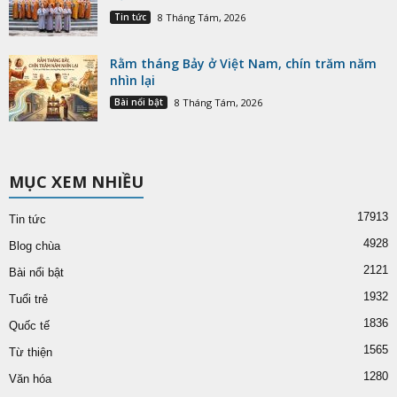
Tin tức
8 Tháng Tám, 2026
Rằm tháng Bảy ở Việt Nam, chín trăm năm
nhìn lại
Bài nổi bật
8 Tháng Tám, 2026
MỤC XEM NHIỀU
17913
Tin tức
4928
Blog chùa
2121
Bài nổi bật
1932
Tuổi trẻ
1836
Quốc tế
1565
Từ thiện
1280
Văn hóa