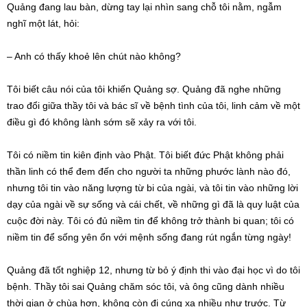
Quảng đang lau bàn, dừng tay lại nhìn sang chỗ tôi nằm, ngẫm
nghĩ một lát, hỏi:
– Anh có thấy khoẻ lên chút nào không?
Tôi biết câu nói của tôi khiến Quảng sợ. Quảng đã nghe những
trao đổi giữa thầy tôi và bác sĩ về bệnh tình của tôi, linh cảm về một
điều gì đó không lành sớm sẽ xảy ra với tôi.
Tôi có niềm tin kiên định vào Phật. Tôi biết đức Phật không phải
thần linh có thể đem đến cho người ta những phước lành nào đó,
nhưng tôi tin vào năng lượng từ bi của ngài, và tôi tin vào những lời
dạy của ngài về sự sống và cái chết, về những gì đã là quy luật của
cuộc đời này. Tôi có đủ niềm tin để không trở thành bi quan; tôi có
niềm tin để sống yên ổn với mệnh sống đang rút ngắn từng ngày!
Quảng đã tốt nghiệp 12, nhưng từ bỏ ý định thi vào đại học vì do tôi
bệnh. Thầy tôi sai Quảng chăm sóc tôi, và ông cũng dành nhiều
thời gian ở chùa hơn, không còn đi cúng xa nhiều như trước. Từ