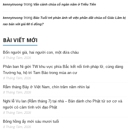
trong
kennytruong
Vãn cảnh chùa cổ ngàn năm ở Triều Tiên
trong
kennytruong
Báo Tuổi trẻ phản ảnh về việc phần đất chùa cổ Giác Lâm bị
rao bán với giá 60 tỉ đồng?
BÀI VIẾT MỚI
Bốn người già, hai người con, một đứa cháu
8 Tháng Tám, 2026
Phân ban Ni giới TW khu vực phía Bắc kết nối tình pháp lữ, cúng dàng
Trường hạ, hộ trì Tam Bảo trong mùa an cư
8 Tháng Tám, 2026
Rằm tháng Bảy ở Việt Nam, chín trăm năm nhìn lại
8 Tháng Tám, 2026
Nghi lễ Vu lan (Rằm tháng 7) tại nhà – Bản dành cho Phật tử sơ cơ và
người có cảm tình với đạo Phật
8 Tháng Tám, 2026
Bông hồng ấy mới sáu mươi tuổi
8 Tháng Tám, 2026