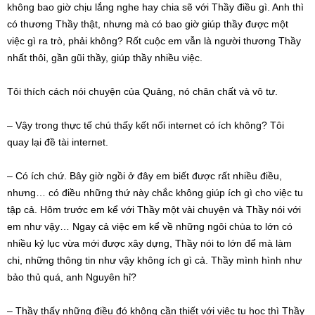
không bao giờ chịu lắng nghe hay chia sẽ với Thầy điều gì. Anh thì
có thương Thầy thật, nhưng mà có bao giờ giúp thầy được một
việc gì ra trò, phải không? Rốt cuộc em vẫn là người thương Thầy
nhất thôi, gần gũi thầy, giúp thầy nhiều việc.
Tôi thích cách nói chuyện của Quảng, nó chân chất và vô tư.
– Vậy trong thực tế chú thấy kết nối internet có ích không? Tôi
quay lại đề tài internet.
– Có ích chứ. Bây giờ ngồi ở đây em biết được rất nhiều điều,
nhưng… có điều những thứ này chắc không giúp ích gì cho việc tu
tập cả. Hôm trước em kể với Thầy một vài chuyện và Thầy nói với
em như vậy… Ngay cả việc em kể về những ngôi chùa to lớn có
nhiều kỷ lục vừa mới được xây dựng, Thầy nói to lớn để mà làm
chi, những thông tin như vậy không ích gì cả. Thầy mình hình như
bảo thủ quá, anh Nguyên hỉ?
– Thầy thấy những điều đó không cần thiết với việc tu học thì Thầy