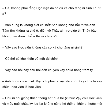
– Uả, không phải rằng Học viện đã có cư xá cho tăng ni sinh lưu trú
à?
– Anh đúng là không biết chi hết! Anh không nhớ hồi trước anh
Tâm tìm không ra chỗ ở, điện về Thầy xin trợ giúp thì Thầy bảo
không tìm được chỗ ở thì về chùa à?
– Vậy sao Học viện không xây cư xá cho tăng ni sinh?
– Có thể có khó khăn về mặt tài chính.
– Vậy sao hồi nãy chú nói đến chuyện xây chùa hàng trăm tỷ.
– Anh buồn cười thiệt. Việc chi phải ra việc đó chớ. Xây chùa là xây
chùa, học viện là học viện.
– Chú ni nói giống thiền “công án” quá hè (cười)! Vậy chứ Học viện
và mấy ngôi chùa kỷ lục kia không cùng hệ thống, không thuộc một