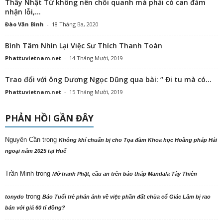
Thầy Nhật Từ không nên chối quanh mà phải có can đảm
nhận lỗi,...
Đào Văn Bình
-
18 Tháng Ba, 2020
Bình Tâm Nhìn Lại Việc Sư Thích Thanh Toàn
Phattuvietnam.net
-
14 Tháng Mười, 2019
Trao đổi với ông Dương Ngọc Dũng qua bài: “ Đi tu mà có...
Phattuvietnam.net
-
15 Tháng Mười, 2019
PHẢN HỒI GẦN ĐÂY
Nguyên Cần
trong
Không khí chuẩn bị cho Tọa đàm Khoa học Hoằng pháp Hải
ngoại năm 2025 tại Huế
Trần Minh
trong
Mở tranh Phật, cầu an trên bảo tháp Mandala Tây Thiên
trong
tonydo
Báo Tuổi trẻ phản ảnh về việc phần đất chùa cổ Giác Lâm bị rao
bán với giá 60 tỉ đồng?