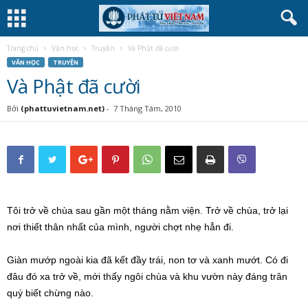
Trang chủ
Văn học
Truyện
Và Phật đã cười
VĂN HỌC
TRUYỆN
Và Phật đã cười
Bởi
(phattuvietnam.net)
-
7 Tháng Tám, 2010
Tôi trở về chùa sau gần một tháng nằm viện. Trở về chùa, trở lại
nơi thiết thân nhất của mình, người chợt nhẹ hẳn đi.
Giàn mướp ngoài kia đã kết đầy trái, non tơ và xanh mướt. Có đi
đâu đó xa trở về, mới thấy ngôi chùa và khu vườn này đáng trân
quý biết chừng nào.