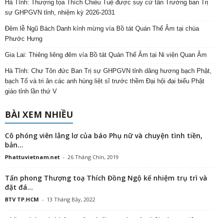
Hà Tĩnh: Thượng tọa Thích Chiếu Tuệ được suy cử tân Trưởng ban Trị
sự GHPGVN tỉnh, nhiệm kỳ 2026-2031
Đêm lễ Ngũ Bách Danh kính mừng vía Bồ tát Quán Thế Âm tại chùa
Phước Hưng
Gia Lai: Thiêng liêng đêm vía Bồ tát Quán Thế Âm tại Ni viện Quan Âm
Hà Tĩnh: Chư Tôn đức Ban Trị sự GHPGVN tỉnh dâng hương bạch Phật,
bạch Tổ và tri ân các anh hùng liệt sĩ trước thềm Đại hội đại biểu Phật
giáo tỉnh lần thứ V
BÀI XEM NHIỀU
Cô phóng viên lẳng lơ của báo Phụ nữ và chuyện tình tiền,
bản...
Phattuvietnam.net
-
26 Tháng Chín, 2019
Tấn phong Thượng toạ Thích Đồng Ngộ kế nhiệm trụ trì và
đặt đá...
BTV TP.HCM
-
13 Tháng Bảy, 2022