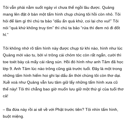
Tôi vẫn phải nằm suốt ngày vì chưa thể ngồi lâu được. Quảng
mang lên đặt ở bàn một tấm hình chụp chúng tôi hồi còn nhỏ. Tôi
hỏi để làm gì thì chú ta bảo “dấu ấn quá khứ, coi lại cho vui!” Tôi
nói “quá khứ không truy tìm” thì chú ta bảo “rứa thì đem nó đi đốt
hỉ.”
Tôi không nhớ rõ tấm hình này được chụp từ khi nào, hình như lúc
Quảng mới vào tu, bởi vì trông cái chỏm tóc còn rất ngắn, cười thì
toe toét bày cả mấy cái răng sún. Hồi đó hình như anh Tâm đã học
lớp 9. Anh Tâm lúc nào trông cũng già trước tuổi. Đây là một trong
những tấm hình hiếm hoi ghi lại dấu ấn thời chúng tôi còn thơ dại.
Xuề xoà như Quảng vẫn lưu tâm giữ lấy những tấm hình xưa cũ
thế này! Tôi thì chẳng bao giờ muốn lưu giữ một thứ gì của tuổi thơ
cả!
– Ba đứa này rồi ai sẽ về với Phật trước tiên? Tôi nhìn tấm hình,
buột miệng.