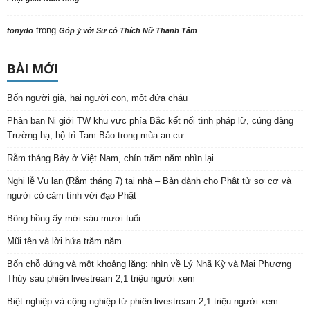
trong
tonydo
Góp ý với Sư cô Thích Nữ Thanh Tâm
BÀI MỚI
Bốn người già, hai người con, một đứa cháu
Phân ban Ni giới TW khu vực phía Bắc kết nối tình pháp lữ, cúng dàng
Trường hạ, hộ trì Tam Bảo trong mùa an cư
Rằm tháng Bảy ở Việt Nam, chín trăm năm nhìn lại
Nghi lễ Vu lan (Rằm tháng 7) tại nhà – Bản dành cho Phật tử sơ cơ và
người có cảm tình với đạo Phật
Bông hồng ấy mới sáu mươi tuổi
Mũi tên và lời hứa trăm năm
Bốn chỗ đứng và một khoảng lặng: nhìn về Lý Nhã Kỳ và Mai Phương
Thúy sau phiên livestream 2,1 triệu người xem
Biệt nghiệp và cộng nghiệp từ phiên livestream 2,1 triệu người xem