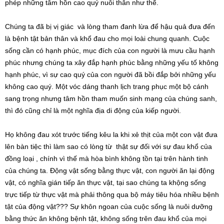
phép những tâm hồn cao quý nuôi thân như thế.
Chúng ta đã bị vị giác và lòng tham đanh lừa để hậu quả đưa đến
là bệnh tật bản thân và khổ đau cho mọi loài chung quanh. Cuộc
sống cần có hạnh phúc, mục đích của con người là mưu cầu hạnh
phúc nhưng chúng ta xây đắp hạnh phúc bằng những yếu tố không
hạnh phúc, vì sự cao quý của con người đã bồi đắp bởi những yếu
không cao quý. Một vóc dáng thanh lịch trang phục một bộ cánh
sang trọng nhưng tâm hồn tham muốn sinh mạng của chúng sanh,
thì đó cũng chỉ là một nghĩa địa di động của kiếp người.
Họ không đau xót trước tiếng kêu la khi xẻ thịt của một con vật đưa
lên bàn tiệc thì làm sao có lòng từ thật sự đối với sự đau khổ của
đồng loại , chính vì thế mà hòa bình không tồn tại trên hành tinh
của chúng ta. Động vật sống bằng thực vật, con người ăn lại động
vật, có nghĩa gián tiếp ăn thực vật, tại sao chúng ta khộng sống
trực tiếp từ thực vật mà phải thông qua bộ máy tiêu hóa nhiều bệnh
tật của động vật??? Sự khôn ngoan của cuộc sống là nuôi dưỡng
bằng thức ăn không bệnh tật, không sống trên đau khổ của mọi