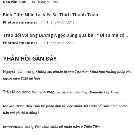
Đào Văn Bình
-
18 Tháng Ba, 2020
Bình Tâm Nhìn Lại Việc Sư Thích Thanh Toàn
Phattuvietnam.net
-
14 Tháng Mười, 2019
Trao đổi với ông Dương Ngọc Dũng qua bài: “ Đi tu mà có...
Phattuvietnam.net
-
15 Tháng Mười, 2019
PHẢN HỒI GẦN ĐÂY
Nguyên Cần
trong
Không khí chuẩn bị cho Tọa đàm Khoa học Hoằng pháp Hải
ngoại năm 2025 tại Huế
Trần Minh
trong
Mở tranh Phật, cầu an trên bảo tháp Mandala Tây Thiên
trong
tonydo
Báo Tuổi trẻ phản ảnh về việc phần đất chùa cổ Giác Lâm bị rao
bán với giá 60 tỉ đồng?
trong
kennytruong
Vãn cảnh chùa cổ ngàn năm ở Triều Tiên