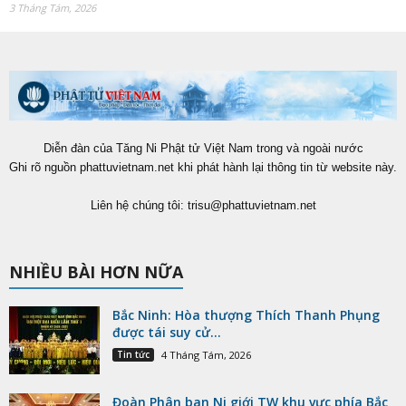
3 Tháng Tám, 2026
Diễn đàn của Tăng Ni Phật tử Việt Nam trong và ngoài nước
Ghi rõ nguồn phattuvietnam.net khi phát hành lại thông tin từ website này.
Liên hệ chúng tôi:
trisu@phattuvietnam.net
NHIỀU BÀI HƠN NỮA
Bắc Ninh: Hòa thượng Thích Thanh Phụng
được tái suy cử...
Tin tức
4 Tháng Tám, 2026
Đoàn Phân ban Ni giới TW khu vực phía Bắc