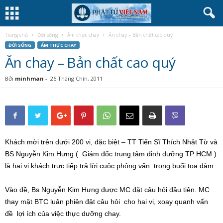
Trang chủ
Đời sống
Ẩm thực chay
Ăn chay – Bản chất cao quý
ĐỜI SỐNG
ẨM THỰC CHAY
Ăn chay – Bản chất cao quý
Bởi
minhman
-
26 Tháng Chín, 2011
Khách mời trên dưới 200 vị, đặc biệt – TT Tiến Sĩ Thích Nhật Từ và
BS Nguyễn Kim Hưng ( Giám đốc trung tâm dinh dưỡng TP HCM )
là hai vị khách trực tiếp trả lời cuộc phỏng vấn trong buổi tọa đàm.
Vào đề, Bs Nguyễn Kim Hưng được MC đặt câu hỏi đầu tiên. MC
thay mặt BTC luân phiên đặt câu hỏi cho hai vị, xoay quanh vấn
đề lợi ích của việc thực dưỡng chay.