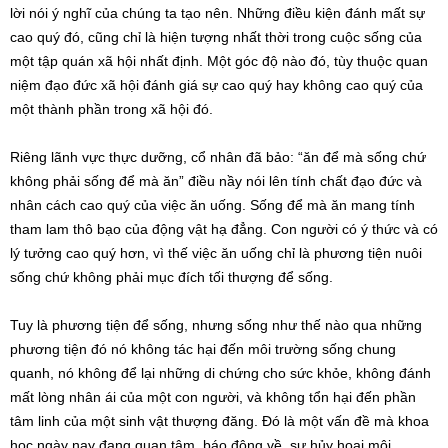
lời nói ý nghĩ của chúng ta tạo nên. Những điều kiện đánh mất sự
cao quý đó, cũng chỉ là hiện tượng nhất thời trong cuộc sống của
một tập quán xã hội nhất định. Một góc độ nào đó, tùy thuộc quan
niệm đạo đức xã hội đánh giá sự cao quý hay không cao quý của
một thành phần trong xã hội đó.
Riêng lãnh vực thực dưỡng, cổ nhân đã bảo: “ăn để mà sống chứ
không phải sống để mà ăn” điều nầy nói lên tính chất đạo đức và
nhân cách cao quý của việc ăn uống. Sống để mà ăn mang tính
tham lam thô bạo của động vật hạ đẳng. Con người có ý thức và có
lý tưởng cao quý hơn, vì thế việc ăn uống chỉ là phương tiện nuôi
sống chứ không phải mục đích tối thượng để sống.
Tuy là phương tiện để sống, nhưng sống như thế nào qua những
phương tiện đó nó không tác hại đến môi trường sống chung
quanh, nó không để lại những di chứng cho sức khỏe, không đánh
mất lòng nhân ái của một con người, và không tổn hại đến phần
tâm linh của một sinh vật thượng đăng. Đó là một vấn đề mà khoa
học ngày nay đang quan tâm, báo động về sự hủy hoại môi