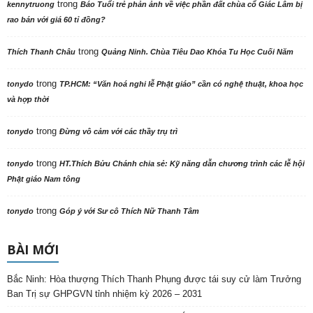
trong
kennytruong
Báo Tuổi trẻ phản ảnh về việc phần đất chùa cổ Giác Lâm bị
rao bán với giá 60 tỉ đồng?
trong
Thích Thanh Châu
Quảng Ninh. Chùa Tiêu Dao Khóa Tu Học Cuối Năm
trong
tonydo
TP.HCM: “Văn hoá nghi lễ Phật giáo” cần có nghệ thuật, khoa học
và hợp thời
trong
tonydo
Đừng vô cảm với các thầy trụ trì
trong
tonydo
HT.Thích Bửu Chánh chia sẻ: Kỹ năng dẫn chương trình các lễ hội
Phật giáo Nam tông
trong
tonydo
Góp ý với Sư cô Thích Nữ Thanh Tâm
BÀI MỚI
Bắc Ninh: Hòa thượng Thích Thanh Phụng được tái suy cử làm Trưởng
Ban Trị sự GHPGVN tỉnh nhiệm kỳ 2026 – 2031