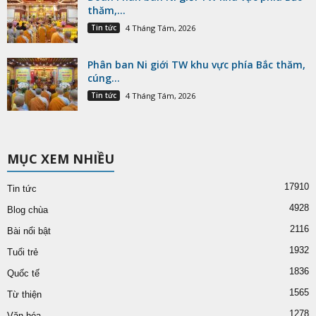
thăm,...
Tin tức
4 Tháng Tám, 2026
Phân ban Ni giới TW khu vực phía Bắc thăm,
cúng...
Tin tức
4 Tháng Tám, 2026
MỤC XEM NHIỀU
17910
Tin tức
4928
Blog chùa
2116
Bài nổi bật
1932
Tuổi trẻ
1836
Quốc tế
1565
Từ thiện
1278
Văn hóa