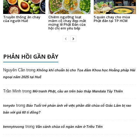
Truyền thống ăn chay
Chiêm ngưỡng loạt
5 quán chay cho mùa
của người Huế
mâm cỗ chay đẹp mắt
Phật đản tại TP HCM
mừng lễ Phật Đản của
hội chị em yêu bếp
PHẢN HỒI GẦN ĐÂY
Nguyên Cần
trong
Không khí chuẩn bị cho Tọa đàm Khoa học Hoằng pháp Hải
ngoại năm 2025 tại Huế
Trần Minh
trong
Mở tranh Phật, cầu an trên bảo tháp Mandala Tây Thiên
trong
tonydo
Báo Tuổi trẻ phản ảnh về việc phần đất chùa cổ Giác Lâm bị rao
bán với giá 60 tỉ đồng?
trong
kennytruong
Vãn cảnh chùa cổ ngàn năm ở Triều Tiên