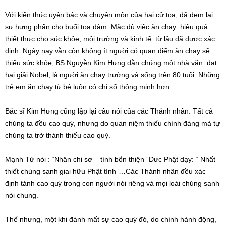
Với kiến thức uyên bác và chuyên môn của hai cử tọa, đã đem lại
sự hưng phấn cho buổi tọa đàm. Mặc dù việc ăn chay hiệu quả
thiết thực cho sức khỏe, môi trường và kinh tế từ lâu đã được xác
định. Ngày nay vẫn còn không ít người có quan điểm ăn chay sẽ
thiếu sức khỏe, BS Nguyễn Kim Hưng dẫn chứng một nhà văn đạt
hai giải Nobel, là người ăn chay trường và sống trên 80 tuổi. Những
trẻ em ăn chay từ bé luôn có chỉ số thông minh hơn.
Bác sĩ Kim Hưng cũng lập lại câu nói của các Thánh nhân: Tất cả
chúng ta đều cao quý, nhưng do quan niệm thiếu chính đáng mà tự
chúng ta trở thành thiếu cao quý.
Mạnh Tử nói : “Nhân chi sơ – tính bổn thiện” Đưc Phật dạy: “ Nhất
thiết chúng sanh giai hữu Phật tính”…Các Thánh nhân đều xác
định tánh cao quý trong con người nói riêng và mọi loài chúng sanh
nói chung.
Thế nhưng, một khi đánh mất sự cao quý đó, do chính hành động,