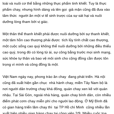
loài và nuôi cơ thể bằng những thực phẩm tinh khiết. Tuy là thực
phẩm chay, nhưng hình dáng và tên gọi giả mặn cũng đã đưa vào
tâm thức người ăn một vi tế sinh trược của sự sát hại và nuôi
dưỡng lòng tham bởi vị giác.
Một thân thể thanh khiết phải được nuôi dưỡng bởi sự thanh khiết,
một tâm hồn cao thượng phải được tích lũy tính chất cao thượng,
một cuộc sống cao quý không thể nuôi dưỡng bởi những điều thiếu
cao quý, trong đó có lòng từ ái, sự công bằng trước mọi sinh mạng,
sức khỏe tự thân và bao vệ môi sinh cho cộng đồng cần được tôn
trọng vì mình và công đồng là một.
Việt Nam ngày nay, phong trào ăn chay đang phát triển. Hà nội
cũng đã xuất hiện gần chục nhà hành chay, miền Tây Nam bộ là
nơi người dân trường chay khá đông, quán chay xen kẽ với quán
nhậu. Tại Sài Gòn, ngoài nhà hàng, quán chay bình dân, còn nhiều
điểm phát cơm chay miễn phí cho người lao động. Ở Mỹ Đình đã
có gian hàng triển lãm chay thì tại TP Hồ chí Minh cũng nhiều lần
xuất hiện nhiều gian hàng chay tại công viên 2/9. Nhiều cuộc tọa