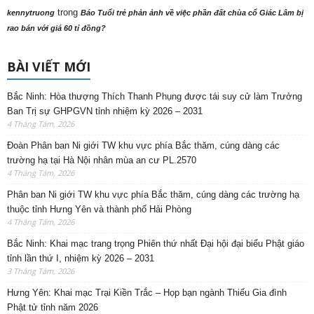
trong
kennytruong
Báo Tuổi trẻ phản ảnh về việc phần đất chùa cổ Giác Lâm bị
rao bán với giá 60 tỉ đồng?
BÀI VIẾT MỚI
Bắc Ninh: Hòa thượng Thích Thanh Phụng được tái suy cử làm Trưởng
Ban Trị sự GHPGVN tỉnh nhiệm kỳ 2026 – 2031
4 Tháng Tám, 2026
Đoàn Phân ban Ni giới TW khu vực phía Bắc thăm, cúng dàng các
trường hạ tại Hà Nội nhân mùa an cư PL.2570
4 Tháng Tám, 2026
Phân ban Ni giới TW khu vực phía Bắc thăm, cúng dàng các trường hạ
thuộc tỉnh Hưng Yên và thành phố Hải Phòng
4 Tháng Tám, 2026
Bắc Ninh: Khai mạc trang trọng Phiên thứ nhất Đại hội đại biểu Phật giáo
tỉnh lần thứ I, nhiệm kỳ 2026 – 2031
3 Tháng Tám, 2026
Hưng Yên: Khai mạc Trại Kiền Trắc – Họp bạn ngành Thiếu Gia đình
Phật tử tỉnh năm 2026