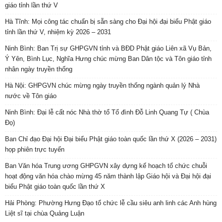
giáo tỉnh lần thứ V
Hà Tĩnh: Mọi công tác chuẩn bị sẵn sàng cho Đại hội đại biểu Phật giáo
tỉnh lần thứ V, nhiệm kỳ 2026 – 2031
Ninh Bình: Ban Trị sự GHPGVN tỉnh và BĐD Phật giáo Liên xã Vụ Bản,
Ý Yên, Bình Lục, Nghĩa Hưng chúc mừng Ban Dân tộc và Tôn giáo tỉnh
nhân ngày truyền thống
Hà Nội: GHPGVN chúc mừng ngày truyền thống ngành quản lý Nhà
nước về Tôn giáo
Ninh Bình: Đại lễ cất nóc Nhà thờ tổ Tổ đình Đỗ Linh Quang Tự ( Chùa
Đọ)
Ban Chỉ đạo Đại hội Đại biểu Phật giáo toàn quốc lần thứ X (2026 – 2031)
họp phiên trực tuyến
Ban Văn hóa Trung ương GHPGVN xây dựng kế hoạch tổ chức chuỗi
hoạt động văn hóa chào mừng 45 năm thành lập Giáo hội và Đại hội đại
biểu Phật giáo toàn quốc lần thứ X
Hải Phòng: Phường Hưng Đạo tổ chức lễ cầu siêu anh linh các Anh hùng
Liệt sĩ tại chùa Quảng Luận