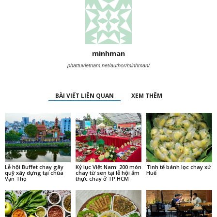
minhman
phattuvietnam.net/author/minhman/
BÀI VIẾT LIÊN QUAN
XEM THÊM
Lễ hội Buffet chay gây
Kỷ lục Việt Nam: 200 món
Tinh tế bánh lọc chay xứ
quỹ xây dựng tại chùa
chay từ sen tại lễ hội ẩm
Huế
Vạn Thọ
thực chay ở TP.HCM