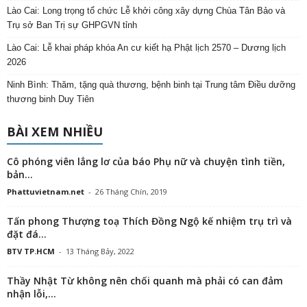
Lào Cai: Long trọng tổ chức Lễ khởi công xây dựng Chùa Tân Bảo và
Trụ sở Ban Trị sự GHPGVN tỉnh
Lào Cai: Lễ khai pháp khóa An cư kiết hạ Phật lịch 2570 – Dương lịch
2026
Ninh Bình: Thăm, tặng quà thương, bệnh binh tại Trung tâm Điều dưỡng
thương binh Duy Tiên
BÀI XEM NHIỀU
Cô phóng viên lẳng lơ của báo Phụ nữ và chuyện tình tiền,
bản...
Phattuvietnam.net
-
26 Tháng Chín, 2019
Tấn phong Thượng toạ Thích Đồng Ngộ kế nhiệm trụ trì và
đặt đá...
BTV TP.HCM
-
13 Tháng Bảy, 2022
Thầy Nhật Từ không nên chối quanh mà phải có can đảm
nhận lỗi,...