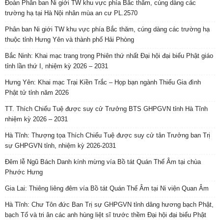
Đoàn Phân ban Ni giới TW khu vực phía Bắc thăm, cúng dàng các
trường hạ tại Hà Nội nhân mùa an cư PL.2570
Phân ban Ni giới TW khu vực phía Bắc thăm, cúng dàng các trường hạ
thuộc tỉnh Hưng Yên và thành phố Hải Phòng
Bắc Ninh: Khai mạc trang trọng Phiên thứ nhất Đại hội đại biểu Phật giáo
tỉnh lần thứ I, nhiệm kỳ 2026 – 2031
Hưng Yên: Khai mạc Trại Kiền Trắc – Họp bạn ngành Thiếu Gia đình
Phật tử tỉnh năm 2026
TT. Thích Chiếu Tuệ được suy cử Trưởng BTS GHPGVN tỉnh Hà Tĩnh
nhiệm kỳ 2026 – 2031
Hà Tĩnh: Thượng tọa Thích Chiếu Tuệ được suy cử tân Trưởng ban Trị
sự GHPGVN tỉnh, nhiệm kỳ 2026-2031
Đêm lễ Ngũ Bách Danh kính mừng vía Bồ tát Quán Thế Âm tại chùa
Phước Hưng
Gia Lai: Thiêng liêng đêm vía Bồ tát Quán Thế Âm tại Ni viện Quan Âm
Hà Tĩnh: Chư Tôn đức Ban Trị sự GHPGVN tỉnh dâng hương bạch Phật,
bạch Tổ và tri ân các anh hùng liệt sĩ trước thềm Đại hội đại biểu Phật