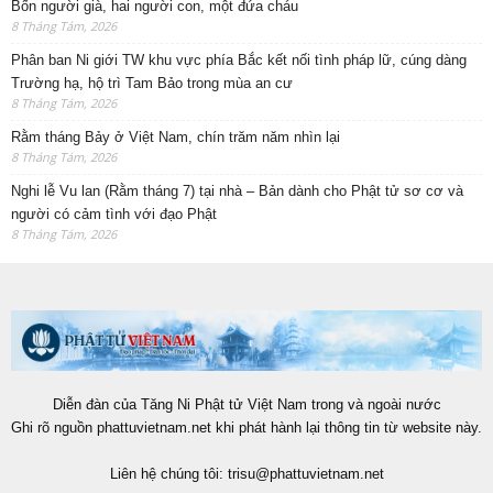
Bốn người già, hai người con, một đứa cháu
8 Tháng Tám, 2026
Phân ban Ni giới TW khu vực phía Bắc kết nối tình pháp lữ, cúng dàng
Trường hạ, hộ trì Tam Bảo trong mùa an cư
8 Tháng Tám, 2026
Rằm tháng Bảy ở Việt Nam, chín trăm năm nhìn lại
8 Tháng Tám, 2026
Nghi lễ Vu lan (Rằm tháng 7) tại nhà – Bản dành cho Phật tử sơ cơ và
người có cảm tình với đạo Phật
8 Tháng Tám, 2026
Diễn đàn của Tăng Ni Phật tử Việt Nam trong và ngoài nước
Ghi rõ nguồn phattuvietnam.net khi phát hành lại thông tin từ website này.
Liên hệ chúng tôi:
trisu@phattuvietnam.net