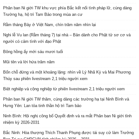
Phân ban Ni giới TW khu vực phía Bắc kết nối tình pháp lữ, cúng dàng
Trường hạ, hộ trì Tam Bảo trong mùa an cư
Rằm tháng Bảy ở Việt Nam, chín trăm năm nhìn lại
Nghi lễ Vu lan (Rằm tháng 7) tại nhà – Bản dành cho Phật tử sơ cơ và
người có cảm tình với đạo Phật
Bông hồng ấy mới sáu mươi tuổi
Mũi tên và lời hứa trăm năm
Bốn chỗ đứng và một khoảng lặng: nhìn về Lý Nhã Kỳ và Mai Phương
Thúy sau phiên livestream 2,1 triệu người xem
Biệt nghiệp và cộng nghiệp từ phiên livestream 2,1 triệu người xem
Phân ban Ni giới TW thăm, cúng dàng các trường hạ tại Ninh Bình và
Hưng Yên: Lan tỏa tinh thần hộ trì Tam bảo
Ninh Bình: Hội nghị công bố Quyết định và ra mắt Phân ban Ni giới tỉnh
nhiệm kỳ 2026-2031
Bắc Ninh: Hòa thượng Thích Thanh Phụng được tái suy cử làm Trưởng