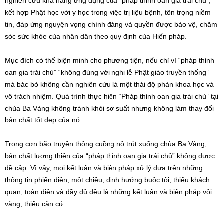
nghiên cứu khả năng ứng dụng của “pháp thỉnh oan gia trái chủ”,
kết hợp Phật học với y học trong việc trị liệu bệnh, tôn trọng niềm
tin, đáp ứng nguyện vọng chính đáng và quyền được bảo vệ, chăm
sóc sức khỏe của nhân dân theo quy định của Hiến pháp.
Mục đích có thể biện minh cho phương tiện, nếu chỉ vì “pháp thỉnh
oan gia trái chủ” “không đúng với nghi lễ Phật giáo truyền thống”
mà bác bỏ không cần nghiên cứu là một thái độ phản khoa học và
vô trách nhiệm. Quá trình thực hiện “Pháp thỉnh oan gia trái chủ” tại
chùa Ba Vàng không tránh khỏi sơ suất nhưng không làm thay đổi
bản chất tốt đẹp của nó.
Trong cơn bão truyền thông cuồng nộ trút xuống chùa Ba Vàng,
bản chất lương thiện của “pháp thỉnh oan gia trái chủ” không được
đề cập. Vì vậy, mọi kết luận và biện pháp xử lý dựa trên những
thông tin phiến diện, một chiều, định hướng buộc tội, thiếu khách
quan, toàn diện và đầy đủ đều là những kết luận và biện pháp vội
vàng, thiếu căn cứ.