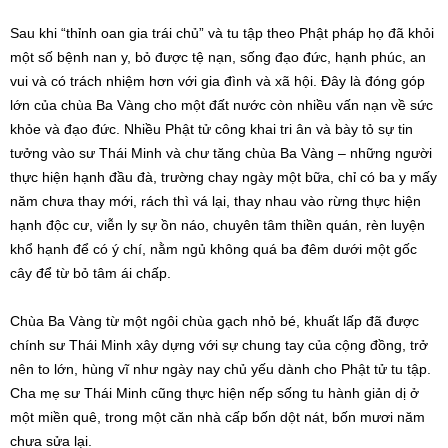
Sau khi “thỉnh oan gia trái chủ” và tu tập theo Phật pháp họ đã khỏi
một số bệnh nan y, bỏ được tệ nạn, sống đạo đức, hạnh phúc, an
vui và có trách nhiệm hơn với gia đình và xã hội. Đây là đóng góp
lớn của chùa Ba Vàng cho một đất nước còn nhiều vấn nạn về sức
khỏe và đạo đức. Nhiều Phật tử công khai tri ân và bày tỏ sự tin
tưởng vào sư Thái Minh và chư tăng chùa Ba Vàng – những người
thực hiện hạnh đầu đà, trường chay ngày một bữa, chỉ có ba y mấy
năm chưa thay mới, rách thì vá lại, thay nhau vào rừng thực hiện
hạnh độc cư, viễn ly sự ồn náo, chuyên tâm thiền quán, rèn luyện
khổ hạnh để có ý chí, nằm ngủ không quá ba đêm dưới một gốc
cây để từ bỏ tâm ái chấp.
Chùa Ba Vàng từ một ngôi chùa gạch nhỏ bé, khuất lấp đã được
chính sư Thái Minh xây dựng với sự chung tay của cộng đồng, trở
nên to lớn, hùng vĩ như ngày nay chủ yếu dành cho Phật tử tu tập.
Cha mẹ sư Thái Minh cũng thực hiện nếp sống tu hành giản dị ở
một miền quê, trong một căn nhà cấp bốn dột nát, bốn mươi năm
chưa sửa lại.