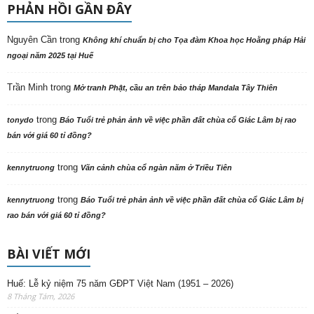
PHẢN HỒI GẦN ĐÂY
Nguyên Cần
trong
Không khí chuẩn bị cho Tọa đàm Khoa học Hoằng pháp Hải
ngoại năm 2025 tại Huế
Trần Minh
trong
Mở tranh Phật, cầu an trên bảo tháp Mandala Tây Thiên
trong
tonydo
Báo Tuổi trẻ phản ảnh về việc phần đất chùa cổ Giác Lâm bị rao
bán với giá 60 tỉ đồng?
trong
kennytruong
Vãn cảnh chùa cổ ngàn năm ở Triều Tiên
trong
kennytruong
Báo Tuổi trẻ phản ảnh về việc phần đất chùa cổ Giác Lâm bị
rao bán với giá 60 tỉ đồng?
BÀI VIẾT MỚI
Huế: Lễ kỷ niệm 75 năm GĐPT Việt Nam (1951 – 2026)
8 Tháng Tám, 2026