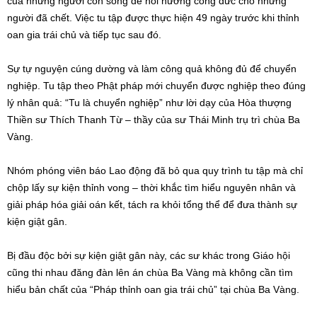
của những người còn sống để hồi hướng công đức cho những
người đã chết. Việc tu tập được thực hiện 49 ngày trước khi thỉnh
oan gia trái chủ và tiếp tục sau đó.
Sự tự nguyện cúng dường và làm công quả không đủ để chuyển
nghiệp. Tu tập theo Phật pháp mới chuyển được nghiệp theo đúng
lý nhân quả: “Tu là chuyển nghiệp” như lời dạy của Hòa thượng
Thiền sư Thích Thanh Từ – thầy của sư Thái Minh trụ trì chùa Ba
Vàng.
Nhóm phóng viên báo Lao động đã bỏ qua quy trình tu tập mà chỉ
chộp lấy sự kiện thỉnh vong – thời khắc tìm hiểu nguyên nhân và
giải pháp hóa giải oán kết, tách ra khỏi tổng thể để đưa thành sự
kiện giật gân.
Bị đầu độc bởi sự kiện giật gân này, các sư khác trong Giáo hội
cũng thi nhau đăng đàn lên án chùa Ba Vàng mà không cần tìm
hiểu bản chất của “Pháp thỉnh oan gia trái chủ” tại chùa Ba Vàng.