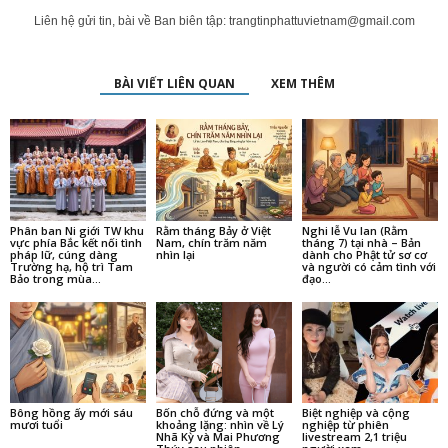
Liên hệ gửi tin, bài về Ban biên tập:
trangtinphattuvietnam@gmail.com
BÀI VIẾT LIÊN QUAN
XEM THÊM
Phân ban Ni giới TW khu
Rằm tháng Bảy ở Việt
Nghi lễ Vu lan (Rằm
vực phía Bắc kết nối tình
Nam, chín trăm năm
tháng 7) tại nhà – Bản
pháp lữ, cúng dàng
nhìn lại
dành cho Phật tử sơ cơ
Trường hạ, hộ trì Tam
và người có cảm tình với
Bảo trong mùa...
đạo...
Bông hồng ấy mới sáu
Bốn chỗ đứng và một
Biệt nghiệp và cộng
mươi tuổi
khoảng lặng: nhìn về Lý
nghiệp từ phiên
Nhã Kỳ và Mai Phương
livestream 2,1 triệu