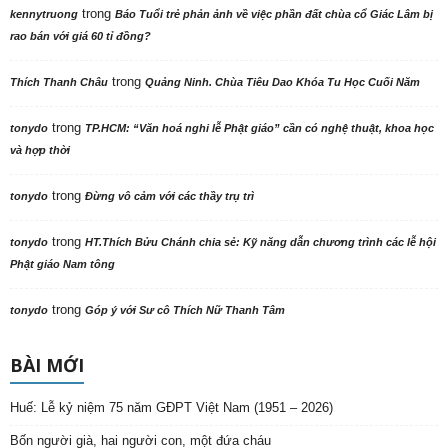
trong
kennytruong
Báo Tuổi trẻ phản ảnh về việc phần đất chùa cổ Giác Lâm bị
rao bán với giá 60 tỉ đồng?
trong
Thích Thanh Châu
Quảng Ninh. Chùa Tiêu Dao Khóa Tu Học Cuối Năm
trong
tonydo
TP.HCM: “Văn hoá nghi lễ Phật giáo” cần có nghệ thuật, khoa học
và hợp thời
trong
tonydo
Đừng vô cảm với các thầy trụ trì
trong
tonydo
HT.Thích Bửu Chánh chia sẻ: Kỹ năng dẫn chương trình các lễ hội
Phật giáo Nam tông
trong
tonydo
Góp ý với Sư cô Thích Nữ Thanh Tâm
BÀI MỚI
Huế: Lễ kỷ niệm 75 năm GĐPT Việt Nam (1951 – 2026)
Bốn người già, hai người con, một đứa cháu