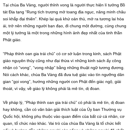
Tại chùa Ba Vàng, người thỉnh vong là người thực hiện lí tưởng Bồ
tát Địa tạng “Rung tích trượng mở toang địa ngục, nâng minh châu
soi khắp đại thiên”. Khép lại quá khứ oán thù, mở ra tương lai hòa
ái, trở nên những người bạn đạo, đi chung một đường, cùng chung
một lý tưởng là một trong những hình ảnh đẹp nhất của tinh thần
Phật giáo.
“Pháp thỉnh oan gia trái chủ” có cơ sở luận trong kinh, sách Phật
giáo nguyên thủy cũng như đại thừa vì những kinh sách ấy công
nhận có “vong”, “vong nhập” bằng những thuật ngữ tương đương.
Nói cách khác, chùa Ba Vàng đã đưa tuệ giác vào tín ngưỡng dân
gian “gọi vong”, hướng những người con Phật đến giác ngộ, giải
thoát, vì vậy, về giáo lý không phải là mê tín, dị đoan.
Về pháp lý, “Pháp thỉnh oan gia trái chủ” có phải là mê tín, dị đoan
hay không, cần có văn bản giải thích luật của Ủy ban Thường vụ
Quốc hội, không phụ thuộc vào quan điểm của bất cứ cá nhân, cơ
quan, tổ chức nào khác. Vai trò của chùa Ba Vàng là tổ chức kết