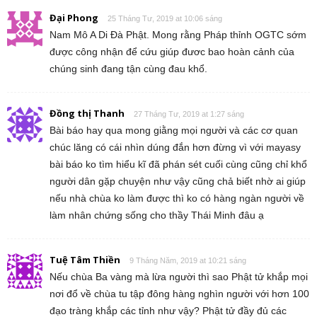
Đại Phong
25 Tháng Tư, 2019 at 10:06 sáng
Nam Mô A Di Đà Phật. Mong rằng Pháp thỉnh OGTC sớm
được công nhận để cứu giúp đươc bao hoàn cảnh của
chúng sinh đang tận cùng đau khổ.
Đồng thị Thanh
27 Tháng Tư, 2019 at 1:27 sáng
Bài báo hay qua mong giằng mọi người và các cơ quan
chúc lăng có cái nhìn dúng đắn hơn đừng vì với mayasy
bài báo ko tìm hiểu kĩ đã phán sét cuối cùng cũng chỉ khổ
người dân gặp chuyện như vậy cũng chả biết nhờ ai giúp
nếu nhà chùa ko làm được thì ko có hàng ngàn người về
làm nhân chứng sống cho thầy Thái Minh đâu ạ
Tuệ Tâm Thiền
9 Tháng Năm, 2019 at 10:21 sáng
Nếu chùa Ba vàng mà lừa người thì sao Phật tử khắp mọi
nơi đổ về chùa tu tập đông hàng nghìn người với hơn 100
đạo tràng khắp các tỉnh như vậy? Phật tử đầy đủ các