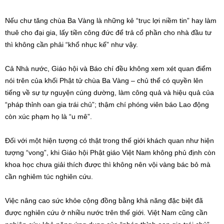
Nếu chư tăng chùa Ba Vàng là những kẻ “trục lợi niềm tin” hay làm
thuê cho đại gia, lấy tiền công đức để trả cổ phần cho nhà đầu tư
thì không cần phải “khổ nhục kế” như vậy.
Cả Nhà nước, Giáo hội và Báo chí đều không xem xét quan điểm
nói trên của khối Phật tử chùa Ba Vàng – chủ thể có quyền lên
tiếng về sự tự nguyện cúng dường, làm công quả và hiệu quả của
“pháp thỉnh oan gia trái chủ”; thậm chí phóng viên báo Lao động
còn xúc phạm họ là “u mê”.
Đối với một hiện tượng có thật trong thế giới khách quan như hiện
tượng “vong”, khi Giáo hội Phật giáo Việt Nam không phủ định còn
khoa học chưa giải thích được thì không nên vội vàng bác bỏ mà
cần nghiêm túc nghiên cứu.
Việc nâng cao sức khỏe cộng đồng bằng khả năng đặc biệt đã
được nghiên cứu ở nhiều nước trên thế giới. Việt Nam cũng cần