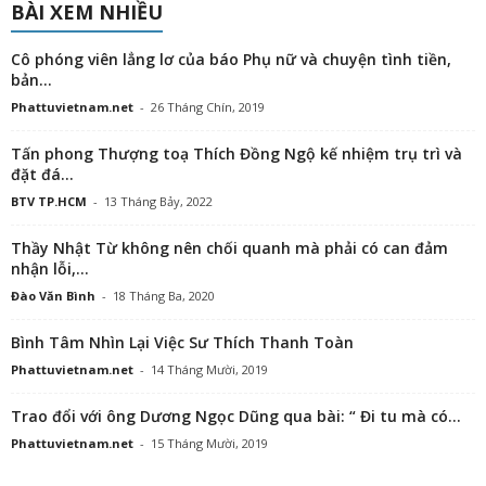
BÀI XEM NHIỀU
Cô phóng viên lẳng lơ của báo Phụ nữ và chuyện tình tiền,
bản...
Phattuvietnam.net
-
26 Tháng Chín, 2019
Tấn phong Thượng toạ Thích Đồng Ngộ kế nhiệm trụ trì và
đặt đá...
BTV TP.HCM
-
13 Tháng Bảy, 2022
Thầy Nhật Từ không nên chối quanh mà phải có can đảm
nhận lỗi,...
Đào Văn Bình
-
18 Tháng Ba, 2020
Bình Tâm Nhìn Lại Việc Sư Thích Thanh Toàn
Phattuvietnam.net
-
14 Tháng Mười, 2019
Trao đổi với ông Dương Ngọc Dũng qua bài: “ Đi tu mà có...
Phattuvietnam.net
-
15 Tháng Mười, 2019