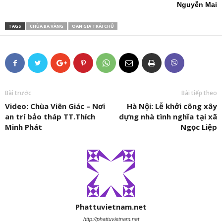
Nguyễn Mai
TAGS
CHÙA BA VÀNG
OAN GIA TRÁI CHỦ
Bài trước
Bài tiếp theo
Video: Chùa Viên Giác – Nơi
Hà Nội: Lễ khởi công xây
an trí bảo tháp TT.Thích
dựng nhà tình nghĩa tại xã
Minh Phát
Ngọc Liệp
Phattuvietnam.net
http://phattuvietnam.net