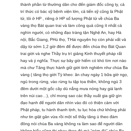
thành phần từ thường dân cho đến giám đốc công ty, cả
trí thức có bác sỹ bệnh viện lớn, cả tiến sỹ cũng là Phật
tử, tôi ở HP , riêng ở HP số lượng Phật tử về chùa Ba
vàng thọ Bát quan trai và làm công quả cũng ít nhất cả
nghìn người, có những đạo tràng tận Nghệ An, hay Hà
nội, Bắc Giang, PHú thọ, THái nguyên họ còn phải vất vả
dậy từ sớm 1,2 giờ đêm để được đến chùa thọ Bát Quan
trai giới và nghe Thầy trụ trì giảng Kinh thuyết pháp rất
hay và ý nghĩa. Thực sự bây giờ hiếm có khó tìm nơi nào
mà chư Tăng thực hành giữ giới tinh nghiêm như chùa Ba
vàng ( tăng thọ giới Tỳ kheo: ăn chay ngày 1 bữa giờ ngọ,
ngủ trong rừng, vào rừng tu tập tọa thiền, không ngủ 3
đêm dưới một gốc cây dù nắng mưa nóng hay giá lạnh
trên núi cao…), chỉ mong sao các thầy xuất gia giữ gìn
đạo hạnh để người dân nhìn vào đó có thiện cảm với
Phật pháp, tu hành thanh tịnh, tu lục hòa chứ không phải
như tin giật gân vừa rồi một số thầy tăng ù theo đám
đông nói chùa Ba vàng không ra làm sao để người dân
không hiểu cũng thi nhau theo đó mà “ném đá” chùa Ba