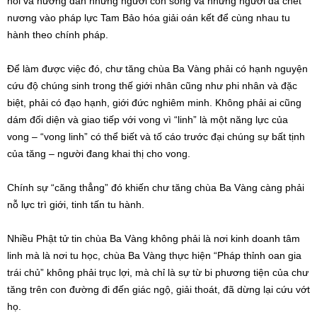
nối và hướng dẫn những người còn sống và những người đã chết
nương vào pháp lực Tam Bảo hóa giải oán kết để cùng nhau tu
hành theo chính pháp.
Để làm được việc đó, chư tăng chùa Ba Vàng phải có hạnh nguyện
cứu độ chúng sinh trong thế giới nhân cũng như phi nhân và đặc
biệt, phải có đạo hạnh, giới đức nghiêm minh. Không phải ai cũng
dám đối diện và giao tiếp với vong vì “linh” là một năng lực của
vong – “vong linh” có thể biết và tố cáo trước đại chúng sự bất tịnh
của tăng – người đang khai thị cho vong.
Chính sự “căng thẳng” đó khiến chư tăng chùa Ba Vàng càng phải
nỗ lực trì giới, tinh tấn tu hành.
Nhiều Phật tử tin chùa Ba Vàng không phải là nơi kinh doanh tâm
linh mà là nơi tu học, chùa Ba Vàng thực hiện “Pháp thỉnh oan gia
trái chủ” không phải trục lợi, mà chỉ là sự từ bi phương tiện của chư
tăng trên con đường đi đến giác ngộ, giải thoát, đã dừng lại cứu vớt
họ.