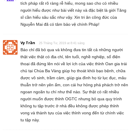
tích pháp rất rõ ràng rễ hiểu, mong sao cho có nhiều
người hiểu được như bài viết này và đặc biệt là giới Tăng
sĩ cần hiểu sâu sắc như vậy. Xin tri ân công đức của
Nguyễn Mai đã có tâm bảo vệ chính Pháp!
Vy Trần
25 Tháng Tư, 2019 at 8:41 sáng
Báo chỉ đã bỏ qua và không đưa tin tất cả những người
thật việc thật có địa chỉ, tên tuổi, nghề nghiệp, số điện
thoại đã đứng lên nói về lợi ích của việc thỉnh Oan gia trái
chủ tại Chùa Ba Vàng giúp họ thoát khỏi bạo bệnh, chữa
được vô sinh, trầm cảm, giúp gia đình họ từ lục đục, mâu
thuẫn trở nên yên ấm, con cái hư hỏng phá phách trở nên
ngoan ngoãn tu chí như thế nào. Sự thật có rất nhiều
người muốn được thỉnh OGTC nhưng bỏ qua quy trình
không tu tập trước ở nhà đều không được phép thỉnh
vong và thành tựu của việc thỉnh vong đến từ chính việc
tu tập này.