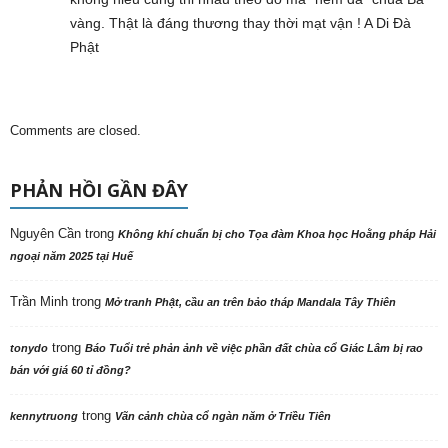
vàng. Thật là đáng thương thay thời mạt vận ! A Di Đà
Phật
Comments are closed.
PHẢN HỒI GẦN ĐÂY
Nguyên Cần
trong
Không khí chuẩn bị cho Tọa đàm Khoa học Hoằng pháp Hải
ngoại năm 2025 tại Huế
Trần Minh
trong
Mở tranh Phật, cầu an trên bảo tháp Mandala Tây Thiên
trong
tonydo
Báo Tuổi trẻ phản ảnh về việc phần đất chùa cổ Giác Lâm bị rao
bán với giá 60 tỉ đồng?
trong
kennytruong
Vãn cảnh chùa cổ ngàn năm ở Triều Tiên