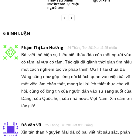
Thúy sau phiên
người xem
livestream 2,1 triệu
người xem
6 BÌNH LUẬN
Phạm Thị Lan Hương
24 Tháng Tư, 2019 at 11:25 chiều
Bài viết thể hiện sự hiểu biết thấu đáo của một người vừa
có tâm lại vừa có tầm. Tác giả đã giành thời gian tìm hiểu
một cách nghiêm túc về pháp thỉnh OGTT tại chùa Ba
Vàng cũng như góp tiếng nói khách quan vào việc bài vệ
một việc làm chân thật, mang lại lợi ích thiết thực cho xã
hội, củng cố lòng tin của người dân vào sự sáng suốt của
Đảng, của Quốc hội, của nhà nước Việt Nam. Xin cảm ơn
tác giả!
Đỗ Văn Vũ
25 Tháng Tư, 2019 at 8:19 sáng
Xin tán thán Nguyễn Mai đã có bài viết rất sâu sắc, phân