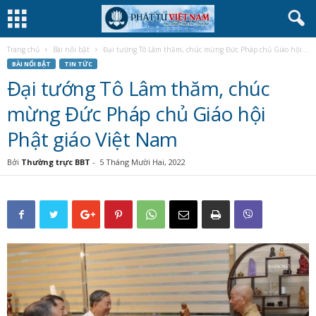
Trang chủ
Bài nổi bật
Đại tướng Tô Lâm thăm, chúc mừng Đức Pháp chủ Giáo hội...
BÀI NỔI BẬT
TIN TỨC
Đại tướng Tô Lâm thăm, chúc
mừng Đức Pháp chủ Giáo hội
Phật giáo Việt Nam
Bởi
Thường trực BBT
-
5 Tháng Mười Hai, 2022