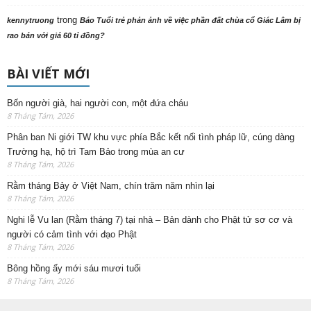
trong
kennytruong
Báo Tuổi trẻ phản ảnh về việc phần đất chùa cổ Giác Lâm bị
rao bán với giá 60 tỉ đồng?
BÀI VIẾT MỚI
Bốn người già, hai người con, một đứa cháu
8 Tháng Tám, 2026
Phân ban Ni giới TW khu vực phía Bắc kết nối tình pháp lữ, cúng dàng
Trường hạ, hộ trì Tam Bảo trong mùa an cư
8 Tháng Tám, 2026
Rằm tháng Bảy ở Việt Nam, chín trăm năm nhìn lại
8 Tháng Tám, 2026
Nghi lễ Vu lan (Rằm tháng 7) tại nhà – Bản dành cho Phật tử sơ cơ và
người có cảm tình với đạo Phật
8 Tháng Tám, 2026
Bông hồng ấy mới sáu mươi tuổi
8 Tháng Tám, 2026