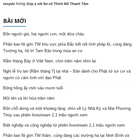
trong
tonydo
Góp ý với Sư cô Thích Nữ Thanh Tâm
BÀI MỚI
Bốn người già, hai người con, một đứa cháu
Phân ban Ni giới TW khu vực phía Bắc kết nối tình pháp lữ, cúng dàng
Trường hạ, hộ trì Tam Bảo trong mùa an cư
Rằm tháng Bảy ở Việt Nam, chín trăm năm nhìn lại
Nghi lễ Vu lan (Rằm tháng 7) tại nhà – Bản dành cho Phật tử sơ cơ và
người có cảm tình với đạo Phật
Bông hồng ấy mới sáu mươi tuổi
Mũi tên và lời hứa trăm năm
Bốn chỗ đứng và một khoảng lặng: nhìn về Lý Nhã Kỳ và Mai Phương
Thúy sau phiên livestream 2,1 triệu người xem
Biệt nghiệp và cộng nghiệp từ phiên livestream 2,1 triệu người xem
Phân ban Ni giới TW thăm, cúng dàng các trường hạ tại Ninh Bình và