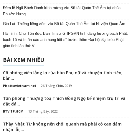
Đêm lễ Ngũ Bách Danh kính mừng vía Bồ tát Quán Thế Âm tại chùa
Phước Hưng
Gia Lai: Thiêng liêng đêm vía Bồ tát Quán Thế Âm tại Ni viện Quan Âm
Hà Tĩnh: Chư Tôn đức Ban Trị sự GHPGVN tỉnh dâng hương bạch Phật,
bạch Tổ và tri ân các anh hùng liệt sĩ trước thềm Đại hội đại biểu Phật
giáo tỉnh lần thứ V
BÀI XEM NHIỀU
Cô phóng viên lẳng lơ của báo Phụ nữ và chuyện tình tiền,
bản...
Phattuvietnam.net
-
26 Tháng Chín, 2019
Tấn phong Thượng toạ Thích Đồng Ngộ kế nhiệm trụ trì và
đặt đá...
BTV TP.HCM
-
13 Tháng Bảy, 2022
Thầy Nhật Từ không nên chối quanh mà phải có can đảm
nhận lỗi,...