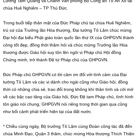
Lương Tam Quang và Chánh Văn phòng Bộ Công an Tô Ân Xô tại
chùa Huê Nghiêm – TP Thủ Đức.
Trong buổi tiếp thân mật của Đức Pháp chủ tại chùa Huê Nghiêm,
trú xứ của Trưởng lão Hòa thượng, Đại tướng Tô Lâm chúc mừng
Đại hội đại biểu Phật giáo toàn quốc lần thứ IX của GHPGVN thành
công tốt đẹp, đồng thời thăm hỏi và chúc mừng Trưởng lão Hòa
thượng được Giáo hội suy tôn lên ngôi vị Pháp chủ Hội đồng
Chứng minh, trở thành Đệ tứ Pháp chủ của GHPGVN.
Đức Pháp chủ GHPGVN có lời cảm ơn đối với tình cảm của Đại
tướng Tô Lâm và các vị dành cho ngài cũng như Giáo hội, đồng
thời có những chia sẻ, trao đổi trong không khí thân tình và cởi mở
về các bậc cao tăng của Giáo hội, Đức Đệ tam Pháp chủ, tình hình
tôn giáo nói chung, GHPGVN nói riêng trong thời gian qua cũng
như bối cảnh phát triển hiện tại của đất nước.
* Chiều cùng ngày, Bộ trưởng Tô Lâm cùng Đoàn công tác đã đến
chùa Minh Đạo, Quận 3 thăm, chúc mừng Hòa thượng Thích Thiện