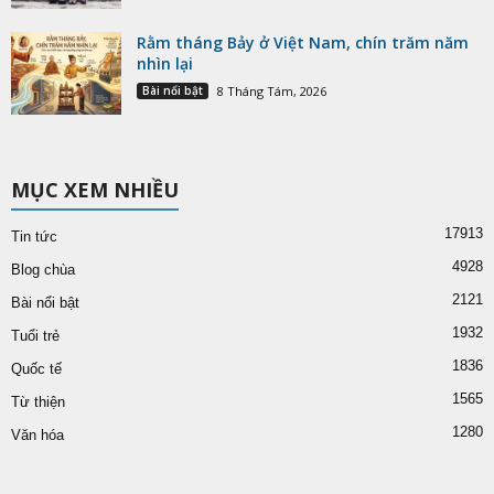
Rằm tháng Bảy ở Việt Nam, chín trăm năm
nhìn lại
Bài nổi bật
8 Tháng Tám, 2026
MỤC XEM NHIỀU
17913
Tin tức
4928
Blog chùa
2121
Bài nổi bật
1932
Tuổi trẻ
1836
Quốc tế
1565
Từ thiện
1280
Văn hóa