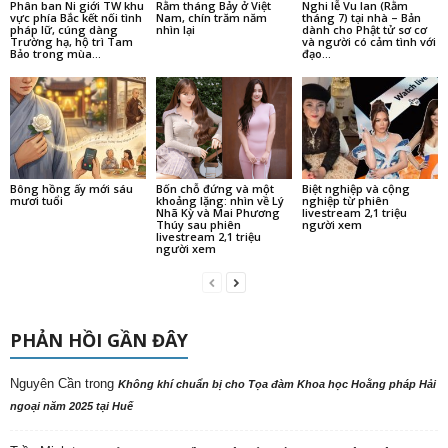
Phân ban Ni giới TW khu
Rằm tháng Bảy ở Việt
Nghi lễ Vu lan (Rằm
vực phía Bắc kết nối tình
Nam, chín trăm năm
tháng 7) tại nhà – Bản
pháp lữ, cúng dàng
nhìn lại
dành cho Phật tử sơ cơ
Trường hạ, hộ trì Tam
và người có cảm tình với
Bảo trong mùa...
đạo...
Bông hồng ấy mới sáu
Bốn chỗ đứng và một
Biệt nghiệp và cộng
mươi tuổi
khoảng lặng: nhìn về Lý
nghiệp từ phiên
Nhã Kỳ và Mai Phương
livestream 2,1 triệu
Thúy sau phiên
người xem
livestream 2,1 triệu
người xem
PHẢN HỒI GẦN ĐÂY
Nguyên Cần
trong
Không khí chuẩn bị cho Tọa đàm Khoa học Hoằng pháp Hải
ngoại năm 2025 tại Huế