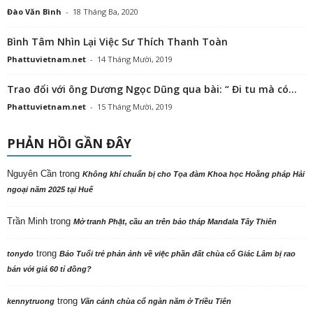
Đào Văn Bình
-
18 Tháng Ba, 2020
Bình Tâm Nhìn Lại Việc Sư Thích Thanh Toàn
Phattuvietnam.net
-
14 Tháng Mười, 2019
Trao đổi với ông Dương Ngọc Dũng qua bài: “ Đi tu mà có...
Phattuvietnam.net
-
15 Tháng Mười, 2019
PHẢN HỒI GẦN ĐÂY
Nguyên Cần
trong
Không khí chuẩn bị cho Tọa đàm Khoa học Hoằng pháp Hải
ngoại năm 2025 tại Huế
Trần Minh
trong
Mở tranh Phật, cầu an trên bảo tháp Mandala Tây Thiên
trong
tonydo
Báo Tuổi trẻ phản ảnh về việc phần đất chùa cổ Giác Lâm bị rao
bán với giá 60 tỉ đồng?
trong
kennytruong
Vãn cảnh chùa cổ ngàn năm ở Triều Tiên