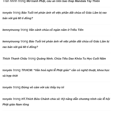
Trần Minh
trong
Mở tranh Phật, cầu an trên bảo tháp Mandala Tây Thiên
trong
tonydo
Báo Tuổi trẻ phản ảnh về việc phần đất chùa cổ Giác Lâm bị rao
bán với giá 60 tỉ đồng?
trong
kennytruong
Vãn cảnh chùa cổ ngàn năm ở Triều Tiên
trong
kennytruong
Báo Tuổi trẻ phản ảnh về việc phần đất chùa cổ Giác Lâm bị
rao bán với giá 60 tỉ đồng?
trong
Thích Thanh Châu
Quảng Ninh. Chùa Tiêu Dao Khóa Tu Học Cuối Năm
trong
tonydo
TP.HCM: “Văn hoá nghi lễ Phật giáo” cần có nghệ thuật, khoa học
và hợp thời
trong
tonydo
Đừng vô cảm với các thầy trụ trì
trong
tonydo
HT.Thích Bửu Chánh chia sẻ: Kỹ năng dẫn chương trình các lễ hội
Phật giáo Nam tông