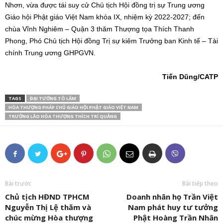
Nhơn, vừa được tái suy cử Chủ tịch Hội đồng trị sự Trung ương
Giáo hội Phật giáo Việt Nam khóa IX, nhiệm kỳ 2022-2027; đến
chùa Vĩnh Nghiêm – Quận 3 thăm Thượng tọa Thích Thanh
Phong, Phó Chủ tịch Hội đồng Trị sự kiêm Trưởng ban Kinh tế – Tài
chính Trung ương GHPGVN.
Tiến Dũng/CATP
TAGS
ĐẠI TƯỚNG TÔ LÂM
HÒA THƯỢNG PHÁP CHỦ GIÁO HỘI PHẬT GIÁO VIỆT NAM
TRƯỞNG LÃO HÒA THƯỢNG THÍCH TRÍ QUẢNG
Bài trước
Bài tiếp theo
Chủ tịch HĐND TPHCM
Doanh nhân họ Trần Việt
Nguyễn Thị Lệ thăm và
Nam phát huy tư tưởng
chúc mừng Hòa thượng
Phật Hoàng Trần Nhân