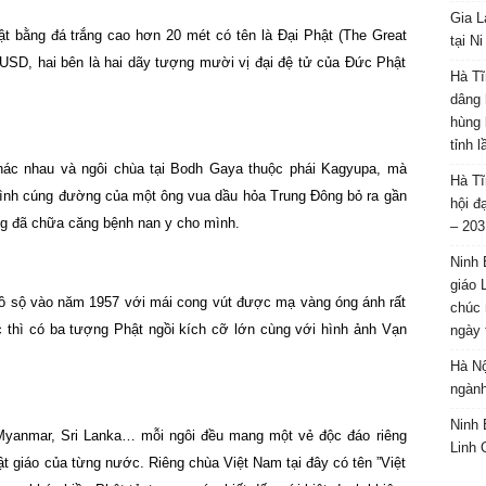
Gia L
t bằng đá trắng cao hơn 20 mét có tên là Đại Phật (The Great
tại N
u USD, hai bên là hai dãy tượng mười vị đại đệ tử của Đức Phật
Hà Tĩ
dâng 
hùng 
tỉnh 
hác nhau và ngôi chùa tại Bodh Gaya thuộc phái Kagyupa, mà
Hà Tĩ
 trình cúng đường của một ông vua dầu hỏa Trung Đông bỏ ra gần
hội đ
ng đã chữa căng bệnh nan y cho mình.
– 203
Ninh 
giáo 
đồ sộ vào năm 1957 với mái cong vút được mạ vàng óng ánh rất
chúc 
c thì có ba tượng Phật ngồi kích cỡ lớn cùng với hình ảnh Vạn
ngày 
Hà Nộ
ngành
Ninh 
Myanmar, Sri Lanka… mỗi ngôi đều mang một vẻ độc đáo riêng
Linh 
hật giáo của từng nước. Riêng chùa Việt Nam tại đây có tên ”Việt