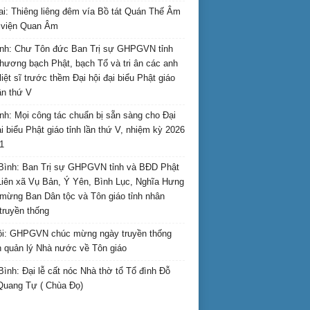
ai: Thiêng liêng đêm vía Bồ tát Quán Thế Âm
i viện Quan Âm
nh: Chư Tôn đức Ban Trị sự GHPGVN tỉnh
hương bạch Phật, bạch Tổ và tri ân các anh
liệt sĩ trước thềm Đại hội đại biểu Phật giáo
lần thứ V
nh: Mọi công tác chuẩn bị sẵn sàng cho Đại
ại biểu Phật giáo tỉnh lần thứ V, nhiệm kỳ 2026
1
Bình: Ban Trị sự GHPGVN tỉnh và BĐD Phật
Liên xã Vụ Bản, Ý Yên, Bình Lục, Nghĩa Hưng
mừng Ban Dân tộc và Tôn giáo tỉnh nhân
truyền thống
i: GHPGVN chúc mừng ngày truyền thống
 quản lý Nhà nước về Tôn giáo
Bình: Đại lễ cất nóc Nhà thờ tổ Tổ đình Đỗ
Quang Tự ( Chùa Đọ)