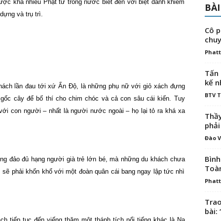
ợc khá nhiều Phật tử trong nước biết đến với biệt danh khiêm
BÀI
ựng và trụ trì.
Cô p
chuy
Phatt
Tấn 
kế n
hách lần đau tới xứ Ấn Độ, là những phụ nữ với giỏ xách đựng
BTV 
ốc cây để bố thí cho chim chóc và cả con sâu cái kiến. Tuy
i với con người – nhất là người nước ngoài – họ lại tỏ ra khá xa
Thầy
phải
Đào V
Bình
đông đảo đủ hạng người già trẻ lớn bé, mà những du khách chưa
Toà
 sẽ phải khốn khổ với một đoàn quân cái bang ngay lập tức nhì
Phatt
Trao
bài: 
h tiếp tục đến viếng thăm một thánh tích nổi tiếng khác là Na