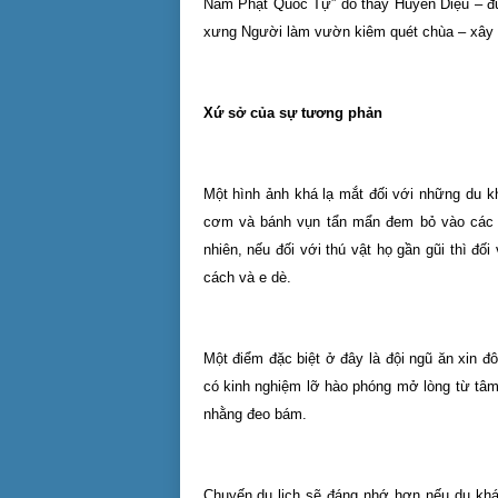
Nam Phật Quốc Tự” do thầy Huyền Diệu – đư
xưng Người làm vườn kiêm quét chùa – xây d
Xứ sở của sự tương phản
Một hình ảnh khá lạ mắt đối với những du k
cơm và bánh vụn tẩn mẩn đem bỏ vào các g
nhiên, nếu đối với thú vật họ gần gũi thì đố
cách và e dè.
Một điểm đặc biệt ở đây là đội ngũ ăn xin 
có kinh nghiệm lỡ hào phóng mở lòng từ tâm
nhằng đeo bám.
Chuyến du lịch sẽ đáng nhớ hơn nếu du khác