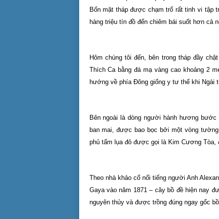
Bốn mặt tháp được chạm trổ rất tinh vi tập t
hàng triệu tín đồ đến chiêm bái suốt hơn cả 
Hôm chúng tôi đến, bên trong tháp đầy chậ
Thích Ca bằng đá mạ vàng cao khoảng 2 mét
hướng về phía Đông giống y tư thế khi Ngài 
Bên ngoài là dòng người hành hương bước đ
ban mai, được bao bọc bởi một vòng tường 
phủ tấm lụa đỏ được gọi là Kim Cương Tòa, đ
Theo nhà khảo cổ nổi tiếng người Anh Alexan
Gaya vào năm 1871 – cây bồ đề hiện nay đượ
nguyên thủy và được trồng đúng ngay gốc bồ