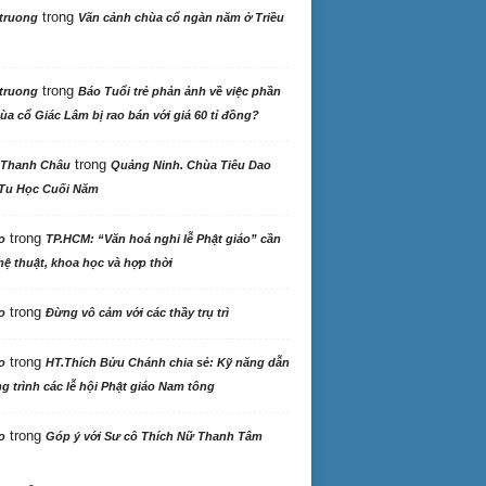
trong
truong
Vãn cảnh chùa cổ ngàn năm ở Triều
trong
truong
Báo Tuổi trẻ phản ảnh về việc phần
ùa cổ Giác Lâm bị rao bán với giá 60 tỉ đồng?
trong
 Thanh Châu
Quảng Ninh. Chùa Tiêu Dao
Tu Học Cuối Năm
trong
o
TP.HCM: “Văn hoá nghi lễ Phật giáo” cần
ệ thuật, khoa học và hợp thời
trong
o
Đừng vô cảm với các thầy trụ trì
trong
o
HT.Thích Bửu Chánh chia sẻ: Kỹ năng dẫn
 trình các lễ hội Phật giáo Nam tông
trong
o
Góp ý với Sư cô Thích Nữ Thanh Tâm