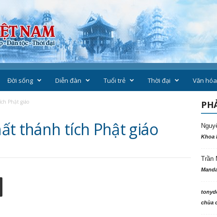
Đời sống
Diễn đàn
Tuổi trẻ
Thời đại
Văn hóa
ch Phật giáo
PHẢ
ất thánh tích Phật giáo
Nguy
Khoa 
Trần 
Manda
tonyd
chùa c