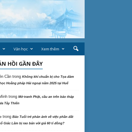
Văn học
Xem thêm
N HỒI GẦN ĐÂY
ên Cần
trong
Không khí chuẩn bị cho Tọa đàm
học Hoằng pháp Hải ngoại năm 2025 tại Huế
Minh
trong
Mở tranh Phật, cầu an trên bảo tháp
la Tây Thiên
trong
o
Báo Tuổi trẻ phản ảnh về việc phần đất
ổ Giác Lâm bị rao bán với giá 60 tỉ đồng?