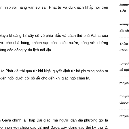
kenny
 nhịp với hàng vạn sư sãi, Phật tử và du khách khắp nơi trên
Tiên
kenny
đất ch
Gaya khoảng 12 cây số về phía Bắc và cách thủ phủ Patna của
với các nhà hàng, khách sạn của nhiều nước, cùng với những
Thích
òng các công ty du lịch nội địa.
Khóa 
tonyd
có ngh
ức Phật đã trải qua từ khi Ngài quyết định từ bỏ phương pháp tu
ến ngồi dưới cội bồ đề cho đến khi giác ngộ chân lý.
tonyd
tonyd
chương
tonyd
Gaya chính là Tháp Đại giác, mà người dân địa phương gọi là
óp nhọn với chiều cao 52 mét được xây dựng vào thế kỷ thứ 2.