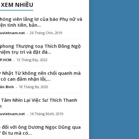
 XEM NHIỀU
hóng viên lẳng lơ của báo Phụ nữ và
ện tình tiền, bản...
uvietnam.net
-
26 Tháng Chín, 2019
phong Thượng toạ Thích Đồng Ngộ
hiệm trụ trì và đặt đá...
TP.HCM
-
13 Tháng Bảy, 2022
 Nhật Từ không nên chối quanh mà
 có can đảm nhận lỗi,...
ăn Bình
-
18 Tháng Ba, 2020
 Tâm Nhìn Lại Việc Sư Thích Thanh
n
uvietnam.net
-
14 Tháng Mười, 2019
 đổi với ông Dương Ngọc Dũng qua
“ Đi tu mà có...