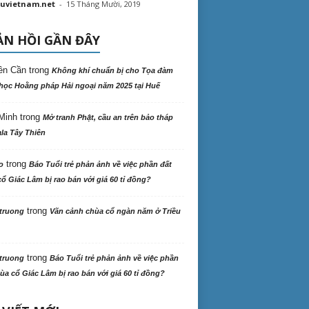
uvietnam.net
-
15 Tháng Mười, 2019
N HỒI GẦN ĐÂY
ên Cần
trong
Không khí chuẩn bị cho Tọa đàm
học Hoằng pháp Hải ngoại năm 2025 tại Huế
Minh
trong
Mở tranh Phật, cầu an trên bảo tháp
la Tây Thiên
trong
o
Báo Tuổi trẻ phản ảnh về việc phần đất
ổ Giác Lâm bị rao bán với giá 60 tỉ đồng?
trong
truong
Vãn cảnh chùa cổ ngàn năm ở Triều
trong
truong
Báo Tuổi trẻ phản ảnh về việc phần
ùa cổ Giác Lâm bị rao bán với giá 60 tỉ đồng?