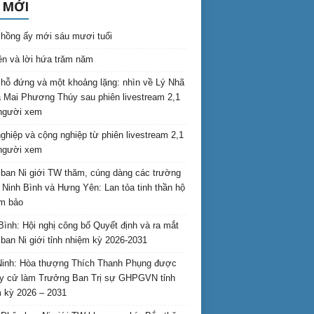
 MỚI
hồng ấy mới sáu mươi tuổi
ên và lời hứa trăm năm
hỗ đứng và một khoảng lặng: nhìn về Lý Nhã
 Mai Phương Thúy sau phiên livestream 2,1
 người xem
nghiệp và cộng nghiệp từ phiên livestream 2,1
 người xem
ban Ni giới TW thăm, cúng dàng các trường
i Ninh Bình và Hưng Yên: Lan tỏa tinh thần hộ
am bảo
Bình: Hội nghị công bố Quyết định và ra mắt
ban Ni giới tỉnh nhiệm kỳ 2026-2031
inh: Hòa thượng Thích Thanh Phụng được
uy cử làm Trưởng Ban Trị sự GHPGVN tỉnh
 kỳ 2026 – 2031