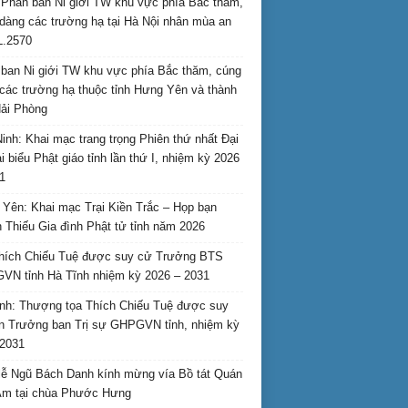
Phân ban Ni giới TW khu vực phía Bắc thăm,
dàng các trường hạ tại Hà Nội nhân mùa an
L.2570
ban Ni giới TW khu vực phía Bắc thăm, cúng
các trường hạ thuộc tỉnh Hưng Yên và thành
ải Phòng
inh: Khai mạc trang trọng Phiên thứ nhất Đại
ại biểu Phật giáo tỉnh lần thứ I, nhiệm kỳ 2026
1
Yên: Khai mạc Trại Kiền Trắc – Họp bạn
 Thiếu Gia đình Phật tử tỉnh năm 2026
hích Chiếu Tuệ được suy cử Trưởng BTS
N tỉnh Hà Tĩnh nhiệm kỳ 2026 – 2031
nh: Thượng tọa Thích Chiếu Tuệ được suy
n Trưởng ban Trị sự GHPGVN tỉnh, nhiệm kỳ
2031
ễ Ngũ Bách Danh kính mừng vía Bồ tát Quán
Âm tại chùa Phước Hưng