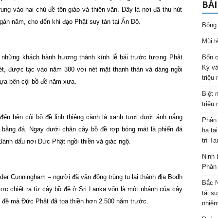
BÀI
rung vào hai chủ đề tôn giáo và thiên văn. Đây là nơi đã thu hút
ngàn năm, cho đến khi đạo Phật suy tàn tại Ấn Độ.
Bông 
Mũi t
t những khách hành hương thành kính lễ bái trước tượng Phật
Bốn c
Kỳ và
, được tạc vào năm 380 với nét mặt thanh thản và dáng ngồi
triệu
tựa bên cội bồ đề năm xưa.
Biệt 
triệu
ến bên cội bồ đề linh thiêng cành lá xanh tươi dưới ánh nắng
Phân 
bằng đá. Ngay dưới chân cây bồ đề rợp bóng mát là phiến đá
hạ tạ
trì T
ánh dấu nơi Đức Phật ngồi thiền và giác ngộ.
Ninh 
Phân 
der Cunningham – người đã vận động trùng tu lại thánh địa Bodh
Bắc N
c chiết ra từ cây bồ đề ở Sri Lanka vốn là một nhánh của cây
tái s
 đề mà Đức Phật đã tọa thiền hơn 2.500 năm trước.
nhiệm