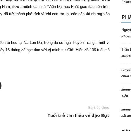
Phatt
Nam, được mệnh danh là “Viện Đại học Phật giáo đầu tiên trên
y đã trở thành phế tích vì chỉ còn trơ lại các nền đá nhưng vẫn
PHẢ
Nguy
Khoa 
đến tu học tại Na Lan Đà, trong đó có ngài Huyền Trang – một vị
Trần 
ây 15 tháng để học đạo với vị minh sư Giới Hiền đã 106 tuổi mà
Manda
tonyd
chùa c
kenny
Tiên
Bài tiếp theo
kenny
Tuổi trẻ tìm hiểu về đạo Bụt
đất ch