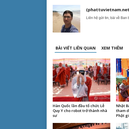
(phattuvietnam.net
Liên hệ gửi tin, bài về Ban 
BÀI VIẾT LIÊN QUAN
XEM THÊM
Hàn Quốc lần đầu tổ chức Lễ
Nhật B
Quy Y cho robot trở thành nhà
tham d
sư
Phật g