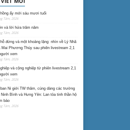
 VIẾT MỚI
hồng ấy mới sáu mươi tuổi
ng Tám, 2026
ên và lời hứa trăm năm
ng Tám, 2026
hỗ đứng và một khoảng lặng: nhìn về Lý Nhã
 Mai Phương Thúy sau phiên livestream 2,1
 người xem
ng Tám, 2026
nghiệp và cộng nghiệp từ phiên livestream 2,1
 người xem
ng Tám, 2026
ban Ni giới TW thăm, cúng dàng các trường
i Ninh Bình và Hưng Yên: Lan tỏa tinh thần hộ
am bảo
ng Tám, 2026