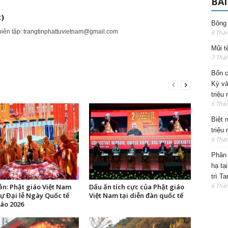
BÀI
)
Bông 
biên tập:
trangtinphattuvietnam@gmail.com
8 Thá
Mũi t
7 Thá
Bốn c
Kỳ và
triệu
6 Thá
Biệt 
triệu
6 Thá
Phân 
hạ tạ
trì T
6 Thá
ản: Phật giáo Việt Nam
Dấu ấn tích cực của Phật giáo
ự Đại lễ Ngày Quốc tế
Việt Nam tại diễn đàn quốc tế
iáo 2026