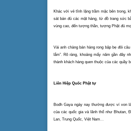
Khác với vẻ tĩnh lặng trầm mặc bên trong, k
sát bán đủ các mặt hàng, từ đồ trang sức 
vùng cao, đến tượng thần, tượng Phật đủ mọi
Vài anh chàng bán hàng rong bập bẹ đôi câu t
lắm”. Rõ ràng, khoảng mấy năm gần đây nh
thành khách hàng quen thuộc của các quầy b
Liên Hiệp Quốc Phật tự
Bodh Gaya ngày nay thường được ví von là m
của các quốc gia và lãnh thổ như Bhutan, Đ
Lan, Trung Quốc, Việt Nam…