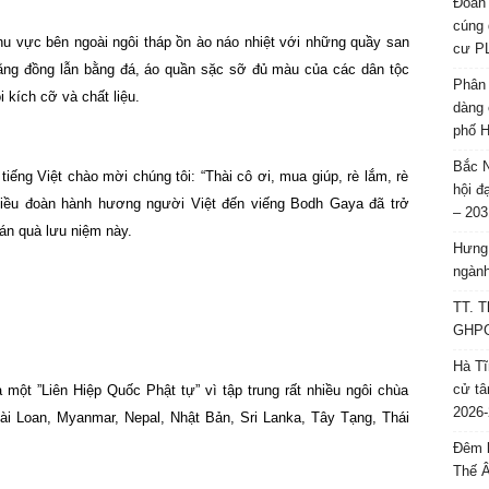
Đoàn 
cúng 
hu vực bên ngoài ngôi tháp ồn ào náo nhiệt với những quầy san
cư P
bằng đồng lẫn bằng đá, áo quần sặc sỡ đủ màu của các dân tộc
Phân 
 kích cỡ và chất liệu.
dàng 
phố H
Bắc N
iếng Việt chào mời chúng tôi: “Thài cô ơi, mua giúp, rè lắm, rè
hội đ
iều đoàn hành hương người Việt đến viếng Bodh Gaya đã trở
– 203
án quà lưu niệm này.
Hưng 
ngành
TT. T
GHPGV
Hà Tĩ
cử tâ
ột ”Liên Hiệp Quốc Phật tự” vì tập trung rất nhiều ngôi chùa
2026-
ài Loan, Myanmar, Nepal, Nhật Bản, Sri Lanka, Tây Tạng, Thái
Đêm l
Thế 