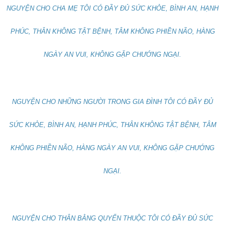
NGUYỆN CHO CHA MẸ TÔI CÓ ĐẦY ĐỦ SỨC KHỎE, BÌNH AN, HẠNH
PHÚC, THÂN KHÔNG TẬT BỆNH, TÂM KHÔNG PHIỀN NÃO, HÀNG
NGÀY AN VUI, KHÔNG GẶP CHƯỚNG NGẠI.
NGUYỆN CHO NHỮNG NGƯỜI TRONG GIA ĐÌNH TÔI CÓ ĐẦY ĐỦ
SỨC KHỎE, BÌNH AN, HẠNH PHÚC, THÂN KHÔNG TẬT BỆNH, TÂM
KHÔNG PHIỀN NÃO, HÀNG NGÀY AN VUI, KHÔNG GẶP CHƯỚNG
NGẠI.
NGUYỆN CHO THÂN BẰNG QUYẾN THUỘC TÔI CÓ ĐẦY ĐỦ SỨC