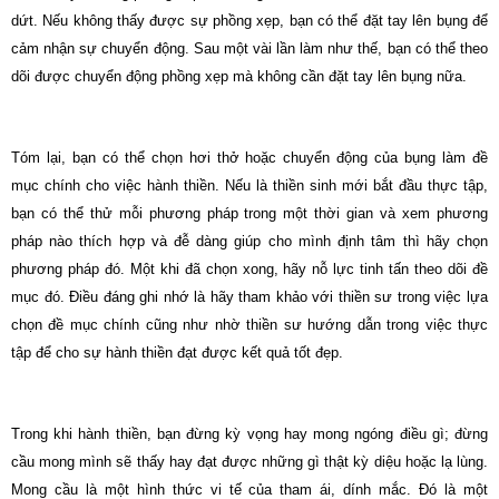
dứt. Nếu không thấy được sự phồng xẹp, bạn có thể đặt tay lên bụng để
cảm nhận sự chuyển động. Sau một vài lần làm như thế, bạn có thể theo
dõi được chuyển động phồng xẹp mà không cần đặt tay lên bụng nữa.
Tóm lại, bạn có thể chọn hơi thở hoặc chuyển động của bụng làm đề
mục chính cho việc hành thiền. Nếu là thiền sinh mới bắt đầu thực tập,
bạn có thể thử mỗi phương pháp trong một thời gian và xem phương
pháp nào thích hợp và đễ dàng giúp cho mình định tâm thì hãy chọn
phương pháp đó. Một khi đã chọn xong, hãy nỗ lực tinh tấn theo dõi đề
mục đó. Ðiều đáng ghi nhớ là hãy tham khảo với thiền sư trong việc lựa
chọn đề mục chính cũng như nhờ thiền sư hướng dẫn trong việc thực
tập để cho sự hành thiền đạt được kết quả tốt đẹp.
Trong khi hành thiền, bạn đừng kỳ vọng hay mong ngóng điều gì; đừng
cầu mong mình sẽ thấy hay đạt được những gì thật kỳ diệu hoặc lạ lùng.
Mong cầu là một hình thức vi tế của tham ái, dính mắc. Ðó là một