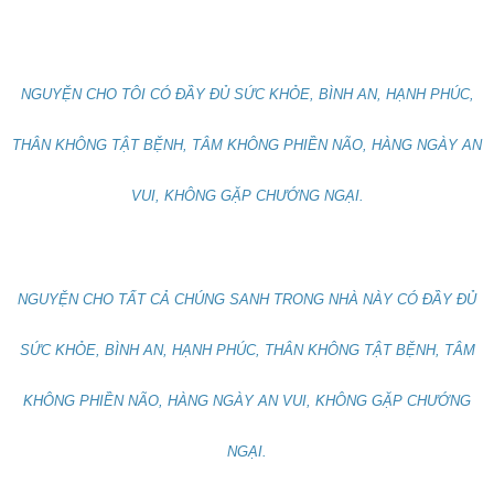
NGUYỆN CHO TÔI CÓ ĐẦY ĐỦ SỨC KHỎE, BÌNH AN, HẠNH PHÚC,
THÂN KHÔNG TẬT BỆNH, TÂM KHÔNG PHIỀN NÃO, HÀNG NGÀY AN
VUI, KHÔNG GẶP CHƯỚNG NGẠI.
NGUYỆN CHO TẤT CẢ CHÚNG SANH TRONG NHÀ NÀY CÓ ĐẦY ĐỦ
SỨC KHỎE, BÌNH AN, HẠNH PHÚC, THÂN KHÔNG TẬT BỆNH, TÂM
KHÔNG PHIỀN NÃO, HÀNG NGÀY AN VUI, KHÔNG GẶP CHƯỚNG
NGẠI.