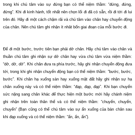
trong khi chú tâm vào sự đứng bạn có thể niệm thầm: “đứng, đứng,
đứng”. Khi đi kinh hành, tốt nhất nên chọn lối đi đã có sẵn, rồi đi tới đi lui
trên đó. Hãy đi một cách chậm rãi và chú tâm vào chân hay chuyển động
của chân. Nên chú tâm ghi nhận ít nhât bốn giai đoạn của mỗi bước đi.
Ðể đi một bước, trước tiên bạn phải dở chân. Hãy chú tâm vào chân và
thuần chú tâm ghi nhận sự dở chân hay vừa chú tâm vừa niệm thầm:
“dở, dở, dở”. Khi chân đưa ra phía trước, hãy ghi nhận chuyển động đưa
tới, trong khi ghi nhận chuyển động bạn có thể niệm thầm: “bước, bước,
bước”. Khi chân hạ xuống sàn hay xuống mặt đất hãy ghi nhận sự hạ
chân xuống này và có thể niệm thầm: “đạp, đạp, đạp”. Khi bạn chuyển
sức nặng sang chân khác để thực hiện một bước mới hãy chánh niệm
ghi nhận trên toàn thân thể và có thể niệm thầm: “chuyển, chuyển,
chuyển” (Bạn cũng có thể chú tâm vào sự ấn xuống của bàn chân sau
khi đạp xuống và có thể niệm thầm: “ấn, ấn, ấn”).