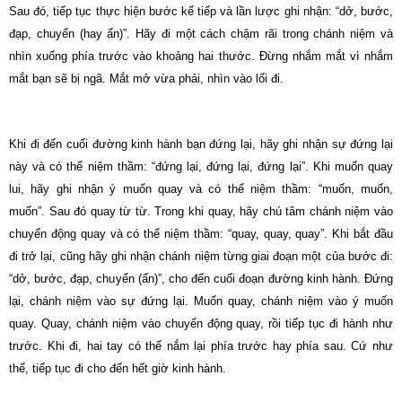
Sau đó, tiếp tục thực hiện bước kế tiếp và lần lược ghi nhận: “dở, bước,
đạp, chuyển (hay ấn)”. Hãy đi một cách chậm rãi trong chánh niệm và
nhìn xuống phía trước vào khoảng hai thước. Ðừng nhắm mắt vì nhắm
mắt bạn sẽ bị ngã. Mắt mở vừa phải, nhìn vào lối đi.
Khi đi đến cuối đường kinh hành bạn đứng lại, hãy ghi nhận sự đứng lại
này và có thể niệm thầm: “đứng lại, đứng lại, đứng lại”. Khi muốn quay
lui, hãy ghi nhận ý muốn quay và có thể niệm thầm: “muốn, muốn,
muốn”. Sau đó quay từ từ. Trong khi quay, hãy chú tâm chánh niệm vào
chuyển động quay và có thể niệm thầm: “quay, quay, quay”. Khi bắt đầu
đi trở lại, cũng hãy ghi nhận chánh niệm từng giai đoạn một của bước đi:
“dở, bước, đạp, chuyển (ấn)”, cho đến cuối đoạn đường kinh hành. Ðứng
lại, chánh niệm vào sự đứng lại. Muốn quay, chánh niệm vào ý muốn
quay. Quay, chánh niệm vào chuyển động quay, rồi tiếp tục đi hành như
trước. Khi đi, hai tay có thể nắm lại phía trước hay phía sau. Cứ như
thế, tiếp tục đi cho đến hết giờ kinh hành.