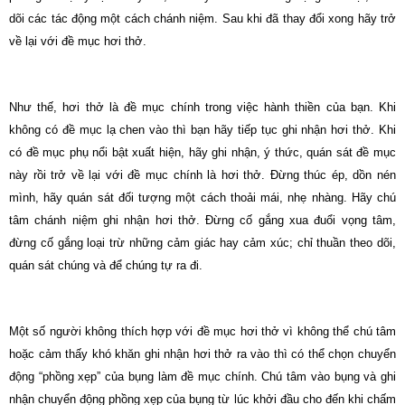
dõi các tác động một cách chánh niệm. Sau khi đã thay đổi xong hãy trở
về lại với đề mục hơi thở.
Như thế, hơi thở là đề mục chính trong việc hành thiền của bạn. Khi
không có đề mục lạ chen vào thì bạn hãy tiếp tục ghi nhận hơi thở. Khi
có đề mục phụ nổi bật xuất hiện, hãy ghi nhận, ý thức, quán sát đề mục
này rồi trở về lại với đề mục chính là hơi thở. Ðừng thúc ép, dồn nén
mình, hãy quán sát đối tượng một cách thoải mái, nhẹ nhàng. Hãy chú
tâm chánh niệm ghi nhận hơi thở. Ðừng cố gắng xua đuổi vọng tâm,
đừng cố gắng loại trừ những cảm giác hay cảm xúc; chỉ thuần theo dõi,
quán sát chúng và để chúng tự ra đi.
Một số người không thích hợp với đề mục hơi thở vì không thể chú tâm
hoặc cảm thấy khó khăn ghi nhận hơi thở ra vào thì có thể chọn chuyển
động “phồng xẹp” của bụng làm đề mục chính. Chú tâm vào bụng và ghi
nhận chuyển động phồng xẹp của bụng từ lúc khởi đầu cho đến khi chấm