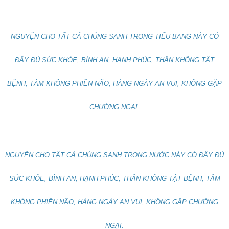
NGUYỆN CHO TẤT CẢ CHÚNG SANH TRONG TIỂU BANG NÀY CÓ
ĐẦY ĐỦ SỨC KHỎE, BÌNH AN, HẠNH PHÚC, THÂN KHÔNG TẬT
BỆNH, TÂM KHÔNG PHIỀN NÃO, HÀNG NGÀY AN VUI, KHÔNG GẶP
CHƯỚNG NGẠI.
NGUYỆN CHO TẤT CẢ CHÚNG SANH TRONG NƯỚC NÀY CÓ ĐẦY ĐỦ
SỨC KHỎE, BÌNH AN, HẠNH PHÚC, THÂN KHÔNG TẬT BỆNH, TÂM
KHÔNG PHIỀN NÃO, HÀNG NGÀY AN VUI, KHÔNG GẶP CHƯỚNG
NGẠI.