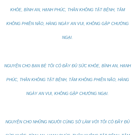
KHỎE, BÌNH AN, HẠNH PHÚC, THÂN KHÔNG TẬT BỆNH, TÂM
KHÔNG PHIỀN NÃO, HÀNG NGÀY AN VUI, KHÔNG GẶP CHƯỚNG
NGẠI.
NGUYỆN CHO BẠN BÈ TÔI CÓ ĐẦY ĐỦ SỨC KHỎE, BÌNH AN, HẠNH
PHÚC, THÂN KHÔNG TẬT BỆNH, TÂM KHÔNG PHIỀN NÃO, HÀNG
NGÀY AN VUI, KHÔNG GẶP CHƯỚNG NGẠI.
NGUYỆN CHO NHỮNG NGƯỜI CÙNG SỞ LÀM VỚI TÔI CÓ ĐẦY ĐỦ