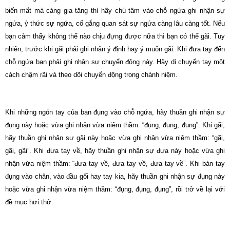
biến mất mà càng gia tăng thì hãy chú tâm vào chỗ ngứa ghi nhận sự
ngứa, ý thức sự ngứa, cố gắng quan sát sự ngứa càng lâu càng tốt. Nếu
bạn cảm thấy không thể nào chịu đựng được nữa thì bạn có thể gãi. Tuy
nhiên, trước khi gãi phải ghi nhận ý định hay ý muốn gãi. Khi đưa tay đến
chỗ ngứa bạn phải ghi nhận sự chuyển động này. Hãy di chuyển tay một
cách chậm rãi và theo dõi chuyển động trong chánh niệm.
Khi những ngón tay của bạn đụng vào chỗ ngứa, hãy thuần ghi nhận sự
đụng này hoặc vừa ghi nhận vừa niệm thầm: “đụng, đụng, đụng”. Khi gãi,
hãy thuần ghi nhận sự gãi này hoặc vừa ghi nhận vừa niệm thầm: “gãi,
gãi, gãi”. Khi đưa tay về, hãy thuần ghi nhận sự đưa này hoặc vừa ghi
nhận vừa niệm thầm: “đưa tay về, đưa tay về, đưa tay về”. Khi bàn tay
đụng vào chân, vào đầu gối hay tay kia, hãy thuần ghi nhận sự đụng này
hoặc vừa ghi nhận vừa niệm thầm: “đụng, đụng, đụng”, rồi trở về lại với
đề mục hơi thở.