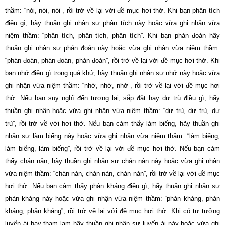
thầm: “nói, nói, nói”, rồi trở về lại với đề mục hơi thở. Khi bạn phân tích
điều gì, hãy thuần ghi nhận sự phân tích này hoặc vừa ghi nhận vừa
niệm thầm: “phân tích, phân tích, phân tích”. Khi bạn phán đoán hãy
thuần ghi nhận sự phán đoán này hoặc vừa ghi nhận vừa niệm thầm:
“phán đoán, phán đoán, phán đoán”, rồi trở về lại với đề mục hơi thở. Khi
bạn nhớ điều gì trong quá khứ, hãy thuần ghi nhận sự nhớ này hoặc vừa
ghi nhận vừa niệm thầm: “nhớ, nhớ, nhớ”, rồi trở về lại với đề mục hơi
thở. Nếu bạn suy nghĩ đến tương lai, sắp đặt hay dự trù điều gì, hãy
thuần ghi nhận hoặc vừa ghi nhận vừa niệm thầm: “dự trù, dự trù, dự
trù”, rồi trở về với hơi thở. Nếu bạn cảm thấy làm biếng, hãy thuần ghi
nhận sự làm biếng này hoặc vừa ghi nhận vừa niệm thầm: “làm biếng,
làm biếng, làm biếng”, rồi trở về lại với đề mục hơi thở. Nếu bạn cảm
thấy chán nản, hãy thuần ghi nhận sự chán nản này hoặc vừa ghi nhận
vừa niệm thầm: “chán nản, chán nản, chán nản”, rồi trở về lại với đề mục
hơi thở. Nếu bạn cảm thấy phản kháng điều gì, hãy thuần ghi nhận sự
phản kháng này hoặc vừa ghi nhận vừa niệm thầm: “phản kháng, phản
kháng, phản kháng”, rồi trở về lại với đề mục hơi thở. Khi có tư tưởng
luyến ái hay tham lam hãy thuần ghi nhận sự luyến ái này hoặc vừa ghi