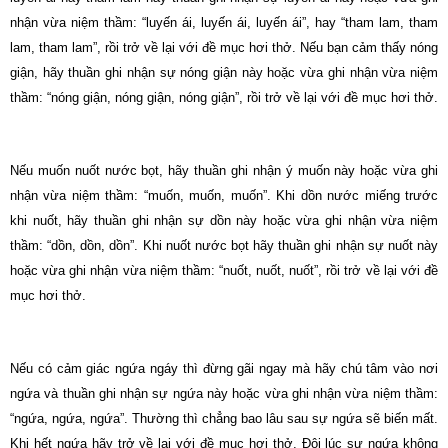
nhận vừa niệm thầm: “luyến ái, luyến ái, luyến ái”, hay “tham lam, tham
lam, tham lam”, rồi trở về lại với đề mục hơi thở. Nếu bạn cảm thấy nóng
giận, hãy thuần ghi nhận sự nóng giận này hoặc vừa ghi nhận vừa niệm
thầm: “nóng giận, nóng giận, nóng giận”, rồi trở về lại với đề mục hơi thở.
Nếu muốn nuốt nước bọt, hãy thuần ghi nhận ý muốn này hoặc vừa ghi
nhận vừa niệm thầm: “muốn, muốn, muốn”. Khi dồn nước miếng trước
khi nuốt, hãy thuần ghi nhận sự dồn này hoặc vừa ghi nhận vừa niệm
thầm: “dồn, dồn, dồn”. Khi nuốt nước bọt hãy thuần ghi nhận sự nuốt này
hoặc vừa ghi nhận vừa niệm thầm: “nuốt, nuốt, nuốt”, rồi trở về lại với đề
mục hơi thở.
Nếu có cảm giác ngứa ngáy thì đừng gãi ngay mà hãy chú tâm vào nơi
ngứa và thuần ghi nhận sự ngứa này hoặc vừa ghi nhận vừa niệm thầm:
“ngứa, ngứa, ngứa”. Thường thì chẳng bao lâu sau sự ngứa sẽ biến mất.
Khi hết ngứa hãy trở về lại với đề mục hơi thở. Ðôi lúc sự ngứa không