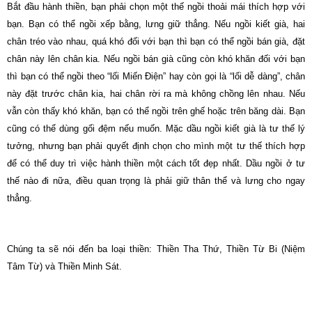
Bắt đầu hành thiền, bạn phải chọn một thế ngồi thoải mái thích hợp với
bạn. Bạn có thể ngồi xếp bằng, lưng giữ thẳng. Nếu ngồi kiết già, hai
chân tréo vào nhau, quá khó đối với bạn thì bạn có thể ngồi bán già, đặt
chân này lên chân kia. Nếu ngồi bán già cũng còn khó khăn đối với bạn
thì bạn có thể ngồi theo “lối Miến Ðiện” hay còn gọi là “lối dễ dàng”, chân
này đặt trước chân kia, hai chân rời ra mà không chồng lên nhau. Nếu
vẫn còn thấy khó khăn, bạn có thể ngồi trên ghế hoặc trên băng dài. Bạn
cũng có thể dùng gối đệm nếu muốn. Mặc dầu ngồi kiết già là tư thế lý
tưởng, nhưng bạn phải quyết định chọn cho mình một tư thế thích hợp
để có thể duy trì việc hành thiền một cách tốt đẹp nhất. Dầu ngồi ở tư
thế nào đi nữa, điều quan trọng là phải giữ thân thể và lưng cho ngay
thẳng.
Chúng ta sẽ nói đến ba loại thiền: Thiền Tha Thứ, Thiền Từ Bi (Niệm
Tâm Từ) và Thiền Minh Sát.