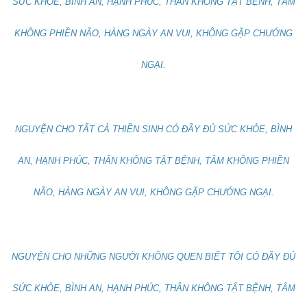
SỨC KHỎE, BÌNH AN, HẠNH PHÚC, THÂN KHÔNG TẬT BỆNH, TÂM
KHÔNG PHIỀN NÃO, HÀNG NGÀY AN VUI, KHÔNG GẶP CHƯỚNG
NGẠI.
NGUYỆN CHO TẤT CẢ THIỀN SINH CÓ ĐẦY ĐỦ SỨC KHỎE, BÌNH
AN, HẠNH PHÚC, THÂN KHÔNG TẬT BỆNH, TÂM KHÔNG PHIỀN
NÃO, HÀNG NGÀY AN VUI, KHÔNG GẶP CHƯỚNG NGẠI.
NGUYỆN CHO NHỮNG NGƯỜI KHÔNG QUEN BIẾT TÔI CÓ ĐẦY ĐỦ
SỨC KHỎE, BÌNH AN, HẠNH PHÚC, THÂN KHÔNG TẬT BỆNH, TÂM