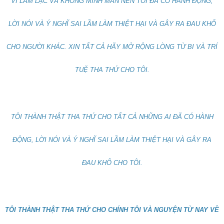
VÌ LẦM LẠC VÀ KHÔNG MINH MẨN NÊN TÔI ĐÃ CÓ HÀNH ĐỘNG,
LỜI NÓI VÀ Ý NGHĨ SAI LẦM LÀM THIỆT HẠI VÀ GÂY RA ĐAU KHỔ
CHO NGƯỜI KHÁC. XIN TẤT CẢ HÃY MỞ RỘNG LÒNG TỪ BI VÀ TRÍ
TUỆ THA THỨ CHO TÔI.
TÔI THÀNH THẬT THA THỨ CHO TẤT CẢ NHỮNG AI ĐÃ CÓ HÀNH
ĐỘNG, LỜI NÓI VÀ Ý NGHĨ SAI LẦM LÀM THIỆT HẠI VÀ GÂY RA
ĐAU KHỔ CHO TÔI.
TÔI THÀNH THẬT THA THỨ CHO CHÍNH TÔI VÀ NGUYỆN TỪ NAY VỀ