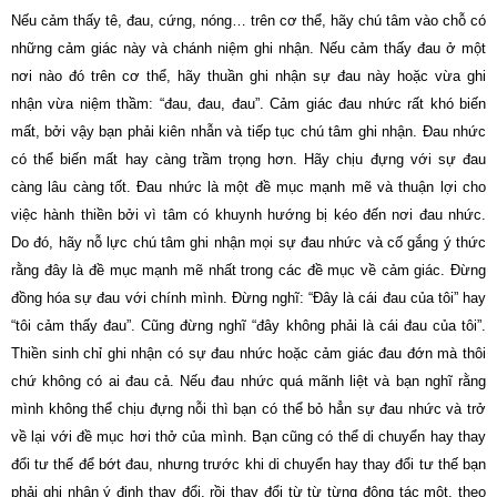
Nếu cảm thấy tê, đau, cứng, nóng… trên cơ thể, hãy chú tâm vào chỗ có
những cảm giác này và chánh niệm ghi nhận. Nếu cảm thấy đau ở một
nơi nào đó trên cơ thể, hãy thuần ghi nhận sự đau này hoặc vừa ghi
nhận vừa niệm thầm: “đau, đau, đau”. Cảm giác đau nhức rất khó biến
mất, bởi vậy bạn phải kiên nhẫn và tiếp tục chú tâm ghi nhận. Ðau nhức
có thể biến mất hay càng trầm trọng hơn. Hãy chịu đựng với sự đau
càng lâu càng tốt. Ðau nhức là một đề mục mạnh mẽ và thuận lợi cho
việc hành thiền bởi vì tâm có khuynh hướng bị kéo đến nơi đau nhức.
Do đó, hãy nỗ lực chú tâm ghi nhận mọi sự đau nhức và cố gắng ý thức
rằng đây là đề mục mạnh mẽ nhất trong các đề mục về cảm giác. Ðừng
đồng hóa sự đau với chính mình. Ðừng nghĩ: “Ðây là cái đau của tôi” hay
“tôi cảm thấy đau”. Cũng đừng nghĩ “đây không phải là cái đau của tôi”.
Thiền sinh chỉ ghi nhận có sự đau nhức hoặc cảm giác đau đớn mà thôi
chứ không có ai đau cả. Nếu đau nhức quá mãnh liệt và bạn nghĩ rằng
mình không thể chịu đựng nỗi thì bạn có thể bỏ hẳn sự đau nhức và trở
về lại với đề mục hơi thở của mình. Bạn cũng có thể di chuyển hay thay
đổi tư thế để bớt đau, nhưng trước khi di chuyển hay thay đổi tư thế bạn
phải ghi nhận ý định thay đổi, rồi thay đổi từ từ từng động tác một, theo