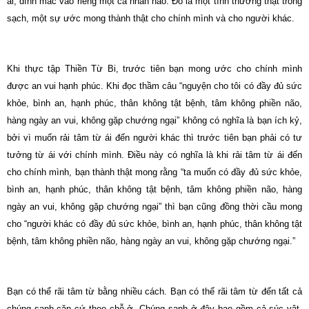
ái, dính mắc vào riêng một cá nhân nào. Ðó là một tình thương thật trong
sạch, một sự ước mong thành thật cho chính mình và cho người khác.
Khi thực tập Thiền Từ Bi, trước tiên bạn mong ước cho chính mình
được an vui hạnh phúc. Khi đọc thầm câu “nguyện cho tôi có đầy đủ sức
khỏe, bình an, hạnh phúc, thân không tật bệnh, tâm không phiền não,
hàng ngày an vui, không gặp chướng ngại” không có nghĩa là bạn ích kỷ,
bởi vì muốn rải tâm từ ái đến người khác thì trước tiên bạn phải có tư
tưởng từ ái với chính mình. Ðiều này có nghĩa là khi rải tâm từ ái đến
cho chính mình, bạn thành thật mong rằng “ta muốn có đầy đủ sức khỏe,
bình an, hạnh phúc, thân không tật bệnh, tâm không phiền não, hàng
ngày an vui, không gặp chướng ngại” thì bạn cũng đồng thời cầu mong
cho “người khác có đầy đủ sức khỏe, bình an, hạnh phúc, thân không tật
bệnh, tâm không phiền não, hàng ngày an vui, không gặp chướng ngại.”
Bạn có thể rãi tâm từ bằng nhiều cách. Bạn có thể rãi tâm từ đến tất cả
chúng sanh căn cứ theo chỗ ở. Chúng sanh ở đây bao gồm cả súc vật,