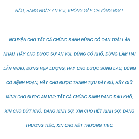
NÃO, HÀNG NGÀY AN VUI, KHÔNG GẶP CHƯỚNG NGẠI.
NGUYỆN CHO TẤT CẢ CHÚNG SANH ĐỪNG CÓ OAN TRÁI LẪN
NHAU, HÃY CHO ĐƯỢC SỰ AN VUI, ĐỪNG CÓ KHỔ, ĐỪNG LÀM HẠI
LẪN NHAU, ĐỪNG HẸP LƯỢNG; HÃY CHO ĐƯỢC SỐNG LÂU, ĐỪNG
CÓ BỆNH HOẠN, HÃY CHO ĐƯỢC THÀNH TỰU ĐẦY ĐỦ, HÃY GIỮ
MÌNH CHO ĐƯỢC AN VUI; TẤT CẢ CHÚNG SANH ĐANG ĐAU KHỔ,
XIN CHO DỨT KHỔ, ĐANG KINH SỢ, XIN CHO HẾT KINH SỢ, ĐANG
THƯƠNG TIẾC, XIN CHO HẾT THƯƠNG TIẾC.