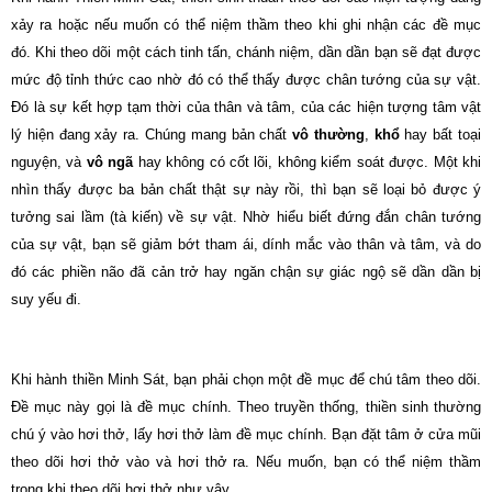
xảy ra hoặc nếu muốn có thể niệm thầm theo khi ghi nhận các đề mục
đó. Khi theo dõi một cách tinh tấn, chánh niệm, dần dần bạn sẽ đạt được
mức độ tỉnh thức cao nhờ đó có thể thấy được chân tướng của sự vật.
Ðó là sự kết hợp tạm thời của thân và tâm, của các hiện tượng tâm vật
lý hiện đang xảy ra. Chúng mang bản chất
vô thường
,
khổ
hay bất toại
nguyện, và
vô ngã
hay không có cốt lõi, không kiểm soát được. Một khi
nhìn thấy được ba bản chất thật sự này rồi, thì bạn sẽ loại bỏ được ý
tưởng sai lầm (tà kiến) về sự vật. Nhờ hiểu biết đứng đắn chân tướng
của sự vật, bạn sẽ giảm bớt tham ái, dính mắc vào thân và tâm, và do
đó các phiền não đã cản trở hay ngăn chận sự giác ngộ sẽ dần dần bị
suy yếu đi.
Khi hành thiền Minh Sát, bạn phải chọn một đề mục để chú tâm theo dõi.
Ðề mục này gọi là đề mục chính. Theo truyền thống, thiền sinh thường
chú ý vào hơi thở, lấy hơi thở làm đề mục chính. Bạn đặt tâm ở cửa mũi
theo dõi hơi thở vào và hơi thở ra. Nếu muốn, bạn có thể niệm thầm
trong khi theo dõi hơi thở như vậy.