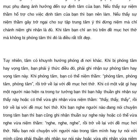
mục phụ đang ảnh hưởng đến sự định tâm của bạn. Nếu thấy sự niệm
thầm hổ trợ cho việc định tâm của bạn thì bạn nên làm. Nếu thấy sự
niệm thầm gây trở ngại cho sự tập trung tâm ý thì đừng niệm mà chỉ
chánh niệm ghi nhận là đủ. Khi tâm bạn chỉ an trú trên đề mục hơi thở
mà không bị phóng tâm thì đó là điều rất tốt đẹp.
Tuy nhiên, tâm có khuynh hướng phóng đi nơi khác. Khi bị phóng tâm
hay vọng tâm, bạn phải ý thức điều đó, phải ghi nhận sự phóng tâm hay
vọng tâm này. Khi phóng tâm, bạn có thể niệm thầm: “phóng tâm, phóng
tâm, phóng tâm”, rồi trở về lại với đề mục hơi thở. Khi có một vật gì hay
một người nào hiện ra trong tư tưởng bạn thì bạn hãy thuần ghi nhận sự
thấy này hoặc có thể vừa ghi nhận vừa niệm thầm: “thấy, thấy, thấy”, rồi
trở về lại với đề mục hơi thở. Khi bạn nghe người nào đang nói chuyện
trong tâm bạn thì bạn cũng ghi nhận thuần sự nghe này hoặc có thể vừa
nghe vừa niệm thầm: “nghe, nghe, nghe”, rồi trở về lại với đề mục hơi
thở. Nếu bạn nói chuyện với người nào trong tâm mình hay tự nói với
mình cũng phải thuần ghi nhận sự nói này hoặc vừa ghi nhận vừa niệm