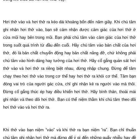
Hơi thở vào và hơi thở ra kéo dài khoảng bốn đến năm giây. Khi chú tâm
ghi nhận hơi thở vào, bạn sẽ cảm nhận được cảm giác của hơi thở ở
cửa mũi hay bên trong mũi. Bạn phải chú tâm vào cảm giác của hơi thở
trong suốt quá trình từ đầu đến cuối. Hãy chú tâm vào bản chất của hơi
thở, đó là bản chất chuyển động hay bản chất nâng đỡ, chứ không phải
chú tâm vào hình dáng hay tướng của hơi thở. Hãy cố gắng quán sát hơi
thở vào và hơi thở ra riêng biệt nhau, đừng nhập chung. Ðừng để tâm
chạy theo hơi thở vào trong cơ thể hay hơi thở ra khỏi cơ thể. Tâm bạn
đóng vai trò của người gác cửa, chỉ ghi nhận kẻ ra người vào mà thôi.
Ðừng cố gắng thúc ép hay điều khiển hơi thở. Hãy bình thản, thoải mái
ghi nhận và theo dõi hơi thở. Bạn có thể niệm thầm khi chú tâm theo dõi
hơi thở vào và hơi thở ra.
Khi thở vào bạn niệm “vào” và khi thở ra bạn niệm “ra”. Bạn chỉ thuần
chú tâm ghi nhận hơi thở mà đừng để ý gì đến những quấy nhiễu hay đề