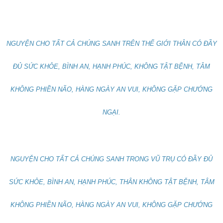
NGUYỆN CHO TẤT CẢ CHÚNG SANH TRÊN THẾ GIỚI THÂN CÓ ĐẦY
ĐỦ SỨC KHỎE, BÌNH AN, HẠNH PHÚC, KHÔNG TẬT BỆNH, TÂM
KHÔNG PHIỀN NÃO, HÀNG NGÀY AN VUI, KHÔNG GẶP CHƯỚNG
NGẠI.
NGUYỆN CHO TẤT CẢ CHÚNG SANH TRONG VŨ TRỤ CÓ ĐẦY ĐỦ
SỨC KHỎE, BÌNH AN, HẠNH PHÚC, THÂN KHÔNG TẬT BỆNH, TÂM
KHÔNG PHIỀN NÃO, HÀNG NGÀY AN VUI, KHÔNG GẶP CHƯỚNG