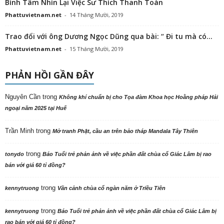
Bình Tâm Nhìn Lại Việc Sư Thích Thanh Toàn
Phattuvietnam.net
-
14 Tháng Mười, 2019
Trao đổi với ông Dương Ngọc Dũng qua bài: “ Đi tu mà có...
Phattuvietnam.net
-
15 Tháng Mười, 2019
PHẢN HỒI GẦN ĐÂY
Nguyên Cần
trong
Không khí chuẩn bị cho Tọa đàm Khoa học Hoằng pháp Hải
ngoại năm 2025 tại Huế
Trần Minh
trong
Mở tranh Phật, cầu an trên bảo tháp Mandala Tây Thiên
trong
tonydo
Báo Tuổi trẻ phản ảnh về việc phần đất chùa cổ Giác Lâm bị rao
bán với giá 60 tỉ đồng?
trong
kennytruong
Vãn cảnh chùa cổ ngàn năm ở Triều Tiên
trong
kennytruong
Báo Tuổi trẻ phản ảnh về việc phần đất chùa cổ Giác Lâm bị
rao bán với giá 60 tỉ đồng?