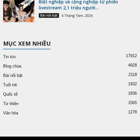
Biệt nghiệp và cộng nghiệp từ phiên
livestream 2,1 triệu người...
Bài nổi bật
6 Tháng Tám, 2026
MỤC XEM NHIỀU
17912
Tin tức
4928
Blog chùa
2118
Bài nổi bật
1932
Tuổi trẻ
1836
Quốc tế
1565
Từ thiện
1278
Văn hóa