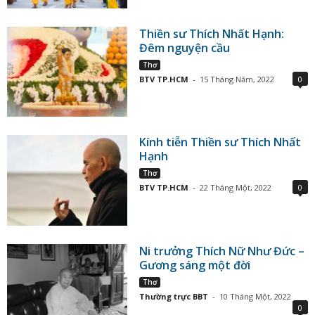
Thiền sư Thích Nhất Hạnh:
Đêm nguyện cầu
Thơ
BTV TP.HCM
-
15 Tháng Năm, 2022
0
Kính tiễn Thiền sư Thích Nhất
Hạnh
Thơ
BTV TP.HCM
-
22 Tháng Một, 2022
0
Ni trưởng Thích Nữ Như Đức –
Gương sáng một đời
Thơ
Thường trực BBT
-
10 Tháng Một, 2022
0