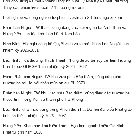
Bốn chỗ đứng và một khoảng lặng: nhìn về Lý Nhã Kỳ và Mai Phương
Thúy sau phiên livestream 2,1 triệu người xem
Biệt nghiệp và cộng nghiệp từ phiên livestream 2,1 triệu người xem
Phân ban Ni giới TW thăm, cúng dàng các trường hạ tại Ninh Bình và
Hưng Yên: Lan tỏa tinh thần hộ trì Tam bảo
Ninh Bình: Hội nghị công bố Quyết định và ra mắt Phân ban Ni giới tỉnh
nhiệm kỳ 2026-2031
Bắc Ninh: Hòa thượng Thích Thanh Phụng được tái suy cử làm Trưởng
Ban Trị sự GHPGVN tỉnh nhiệm kỳ 2026 – 2031
Đoàn Phân ban Ni giới TW khu vực phía Bắc thăm, cúng dàng các
trường hạ tại Hà Nội nhân mùa an cư PL.2570
Phân ban Ni giới TW khu vực phía Bắc thăm, cúng dàng các trường hạ
thuộc tỉnh Hưng Yên và thành phố Hải Phòng
Bắc Ninh: Khai mạc trang trọng Phiên thứ nhất Đại hội đại biểu Phật giáo
tỉnh lần thứ I, nhiệm kỳ 2026 – 2031
Hưng Yên: Khai mạc Trại Kiền Trắc – Họp bạn ngành Thiếu Gia đình
Phật tử tỉnh năm 2026