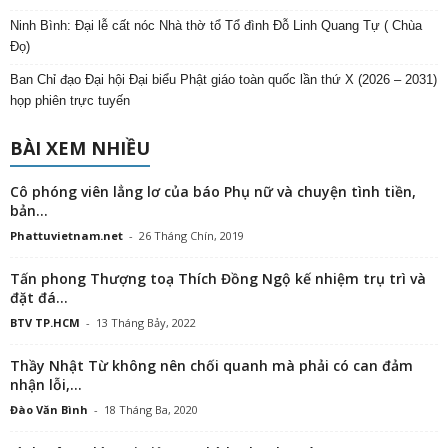
Ninh Bình: Đại lễ cất nóc Nhà thờ tổ Tổ đình Đỗ Linh Quang Tự ( Chùa
Đọ)
Ban Chỉ đạo Đại hội Đại biểu Phật giáo toàn quốc lần thứ X (2026 – 2031)
họp phiên trực tuyến
BÀI XEM NHIỀU
Cô phóng viên lẳng lơ của báo Phụ nữ và chuyện tình tiền,
bản...
Phattuvietnam.net
-
26 Tháng Chín, 2019
Tấn phong Thượng toạ Thích Đồng Ngộ kế nhiệm trụ trì và
đặt đá...
BTV TP.HCM
-
13 Tháng Bảy, 2022
Thầy Nhật Từ không nên chối quanh mà phải có can đảm
nhận lỗi,...
Đào Văn Bình
-
18 Tháng Ba, 2020