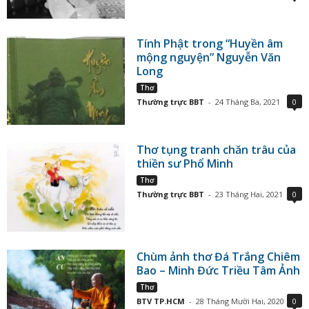
Tính Phật trong “Huyền âm
mộng nguyện” Nguyễn Văn
Long
Thơ
Thường trực BBT
-
24 Tháng Ba, 2021
0
Thơ tụng tranh chăn trâu của
thiền sư Phổ Minh
Thơ
Thường trực BBT
-
23 Tháng Hai, 2021
0
Chùm ảnh thơ Đá Trắng Chiêm
Bao – Minh Đức Triều Tâm Ảnh
Thơ
BTV TP.HCM
-
28 Tháng Mười Hai, 2020
0