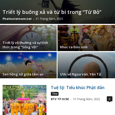
Triết lý buông xả và từ bi trong “Từ Bỏ”
Phattuvietnam.net
-
31 Tháng Năm, 2025
Triết lý vô thường và sự tỉnh
thức trong “Sống Vội”
Khúc ca Đản sinh
Sen hồng nở giữa tâm an
Ước về Ngọa Vân, Yên Tử
Tuệ Sỹ: Tiểu khúc Phật đản
Thơ
BTV TP.HCM
-
15 Tháng Năm, 2022
0