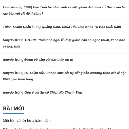
trong
kennytruong
Báo Tuổi trẻ phản ảnh về việc phần đất chùa cổ Giác Lâm bị
rao bán với giá 60 tỉ đồng?
trong
Thích Thanh Châu
Quảng Ninh. Chùa Tiêu Dao Khóa Tu Học Cuối Năm
trong
tonydo
TP.HCM: “Văn hoá nghi lễ Phật giáo” cần có nghệ thuật, khoa học
và hợp thời
trong
tonydo
Đừng vô cảm với các thầy trụ trì
trong
tonydo
HT.Thích Bửu Chánh chia sẻ: Kỹ năng dẫn chương trình các lễ hội
Phật giáo Nam tông
trong
tonydo
Góp ý với Sư cô Thích Nữ Thanh Tâm
BÀI MỚI
Mũi tên và lời hứa trăm năm