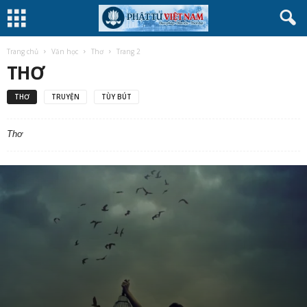
Trang chủ
Văn học
Thơ
Trang 2
THƠ
THƠ
TRUYỆN
TÙY BÚT
Thơ