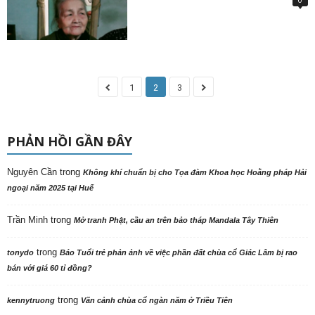
1
2
3
PHẢN HỒI GẦN ĐÂY
Nguyên Cần
trong
Không khí chuẩn bị cho Tọa đàm Khoa học Hoằng pháp Hải
ngoại năm 2025 tại Huế
Trần Minh
trong
Mở tranh Phật, cầu an trên bảo tháp Mandala Tây Thiên
trong
tonydo
Báo Tuổi trẻ phản ảnh về việc phần đất chùa cổ Giác Lâm bị rao
bán với giá 60 tỉ đồng?
trong
kennytruong
Vãn cảnh chùa cổ ngàn năm ở Triều Tiên