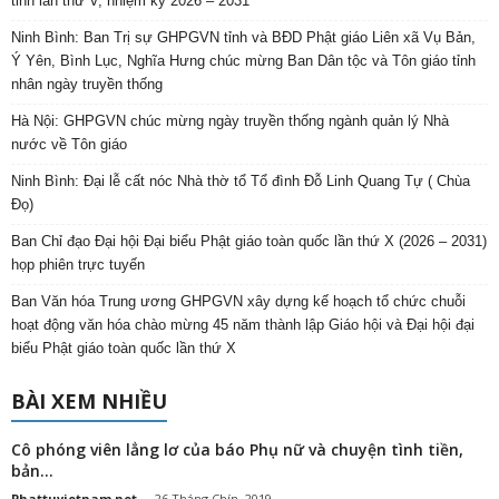
tỉnh lần thứ V, nhiệm kỳ 2026 – 2031
Ninh Bình: Ban Trị sự GHPGVN tỉnh và BĐD Phật giáo Liên xã Vụ Bản,
Ý Yên, Bình Lục, Nghĩa Hưng chúc mừng Ban Dân tộc và Tôn giáo tỉnh
nhân ngày truyền thống
Hà Nội: GHPGVN chúc mừng ngày truyền thống ngành quản lý Nhà
nước về Tôn giáo
Ninh Bình: Đại lễ cất nóc Nhà thờ tổ Tổ đình Đỗ Linh Quang Tự ( Chùa
Đọ)
Ban Chỉ đạo Đại hội Đại biểu Phật giáo toàn quốc lần thứ X (2026 – 2031)
họp phiên trực tuyến
Ban Văn hóa Trung ương GHPGVN xây dựng kế hoạch tổ chức chuỗi
hoạt động văn hóa chào mừng 45 năm thành lập Giáo hội và Đại hội đại
biểu Phật giáo toàn quốc lần thứ X
BÀI XEM NHIỀU
Cô phóng viên lẳng lơ của báo Phụ nữ và chuyện tình tiền,
bản...
Phattuvietnam.net
-
26 Tháng Chín, 2019