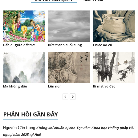
Đến đi giữa đất trời
Bức tranh cuối cùng
Chiếc áo cũ
Ma không đầu
Lên non
Bí mật võ đạo
PHẢN HỒI GẦN ĐÂY
Nguyên Cần
trong
Không khí chuẩn bị cho Tọa đàm Khoa học Hoằng pháp Hải
ngoại năm 2025 tại Huế