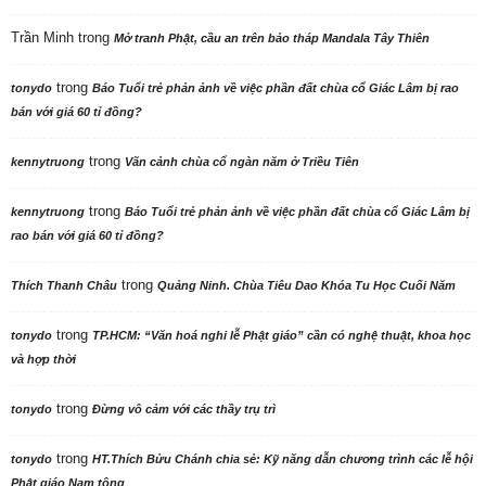
Trần Minh
trong
Mở tranh Phật, cầu an trên bảo tháp Mandala Tây Thiên
trong
tonydo
Báo Tuổi trẻ phản ảnh về việc phần đất chùa cổ Giác Lâm bị rao
bán với giá 60 tỉ đồng?
trong
kennytruong
Vãn cảnh chùa cổ ngàn năm ở Triều Tiên
trong
kennytruong
Báo Tuổi trẻ phản ảnh về việc phần đất chùa cổ Giác Lâm bị
rao bán với giá 60 tỉ đồng?
trong
Thích Thanh Châu
Quảng Ninh. Chùa Tiêu Dao Khóa Tu Học Cuối Năm
trong
tonydo
TP.HCM: “Văn hoá nghi lễ Phật giáo” cần có nghệ thuật, khoa học
và hợp thời
trong
tonydo
Đừng vô cảm với các thầy trụ trì
trong
tonydo
HT.Thích Bửu Chánh chia sẻ: Kỹ năng dẫn chương trình các lễ hội
Phật giáo Nam tông