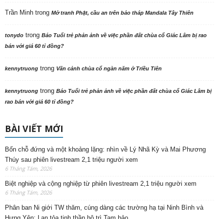
Trần Minh
trong
Mở tranh Phật, cầu an trên bảo tháp Mandala Tây Thiên
trong
tonydo
Báo Tuổi trẻ phản ảnh về việc phần đất chùa cổ Giác Lâm bị rao
bán với giá 60 tỉ đồng?
trong
kennytruong
Vãn cảnh chùa cổ ngàn năm ở Triều Tiên
trong
kennytruong
Báo Tuổi trẻ phản ảnh về việc phần đất chùa cổ Giác Lâm bị
rao bán với giá 60 tỉ đồng?
BÀI VIẾT MỚI
Bốn chỗ đứng và một khoảng lặng: nhìn về Lý Nhã Kỳ và Mai Phương
Thúy sau phiên livestream 2,1 triệu người xem
6 Tháng Tám, 2026
Biệt nghiệp và cộng nghiệp từ phiên livestream 2,1 triệu người xem
6 Tháng Tám, 2026
Phân ban Ni giới TW thăm, cúng dàng các trường hạ tại Ninh Bình và
Hưng Yên: Lan tỏa tinh thần hộ trì Tam bảo