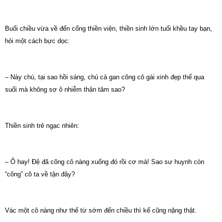
Buổi chiều vừa về đến cổng thiền viện, thiền sinh lớn tuổi khều tay bạn,
hỏi một cách bực dọc:
– Này chú, tại sao hồi sáng, chú cả gan cõng cô gái xinh đẹp thế qua
suối mà không sợ ô nhiễm thân tâm sao?
Thiền sinh trẻ ngạc nhiên:
– Ô hay! Đệ đã cõng cô nàng xuống đó rồi cơ mà! Sao sư huynh còn
“cõng” cô ta về tận đây?
Vác một cô nàng như thế từ sớm đến chiều thì kể cũng nặng thật.