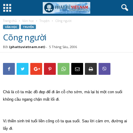
Trang chủ
Văn học
Truyện
Cõng người
VĂN HỌC
TRUYỆN
Cõng người
Bởi
(phattuvietnam.net)
-
5 Tháng Sáu, 2006
Chả là cô ta mặc đồ đẹp để đi ăn cỗ cho sớm, mà lại bị một con suối
không cầu ngang chặn mất lối đi.
Vị thiền sinh trẻ tuổi liền cõng cô ta qua suối. Sau lời cảm ơn, đường ai
lấy đi.