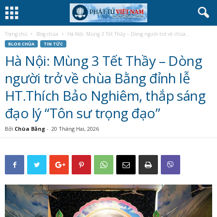
Trang chủ
Blog chùa
Hà Nội: Mùng 3 Tết Thầy – Dòng người trở về chùa...
BLOG CHÙA
TIN TỨC
Hà Nội: Mùng 3 Tết Thầy – Dòng
người trở về chùa Bằng đỉnh lễ
HT.Thích Bảo Nghiêm, thắp sáng
đạo lý “Tôn sư trọng đạo”
Bởi
Chùa Bằng
-
20 Tháng Hai, 2026