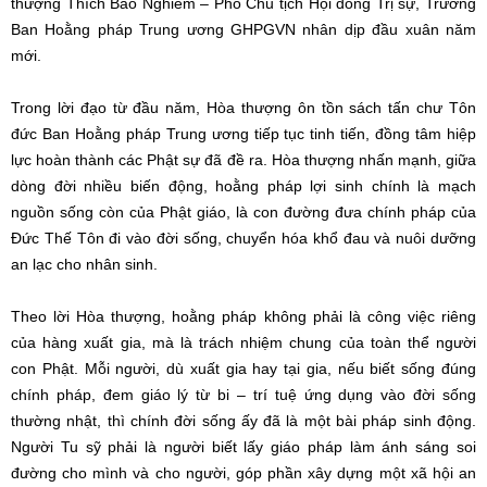
thượng Thích Bảo Nghiêm – Phó Chủ tịch Hội đồng Trị sự, Trưởng
Ban Hoằng pháp Trung ương GHPGVN nhân dịp đầu xuân năm
mới.
Trong lời đạo từ đầu năm, Hòa thượng ôn tồn sách tấn chư Tôn
đức Ban Hoằng pháp Trung ương tiếp tục tinh tiến, đồng tâm hiệp
lực hoàn thành các Phật sự đã đề ra. Hòa thượng nhấn mạnh, giữa
dòng đời nhiều biến động, hoằng pháp lợi sinh chính là mạch
nguồn sống còn của Phật giáo, là con đường đưa chính pháp của
Đức Thế Tôn đi vào đời sống, chuyển hóa khổ đau và nuôi dưỡng
an lạc cho nhân sinh.
Theo lời Hòa thượng, hoằng pháp không phải là công việc riêng
của hàng xuất gia, mà là trách nhiệm chung của toàn thể người
con Phật. Mỗi người, dù xuất gia hay tại gia, nếu biết sống đúng
chính pháp, đem giáo lý từ bi – trí tuệ ứng dụng vào đời sống
thường nhật, thì chính đời sống ấy đã là một bài pháp sinh động.
Người Tu sỹ phải là người biết lấy giáo pháp làm ánh sáng soi
đường cho mình và cho người, góp phần xây dựng một xã hội an