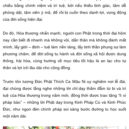
chiếu bằng chính niệm và trí tuệ, bởi nếu thiếu tỉnh giác, tâm dễ
phóng dật, tâm viên ý mã, để rồi bị cuốn theo danh lợi, vọng động
của đời sống hiện đại.
Do đó, Hòa thượng nhấn mạnh, người con Phật trong thời đại hôm
nay cần biết đi nhanh mà không vội, dấn thân mà không đánh mất
mình, lấy giới – định – tuệ làm nền tảng, lấy tinh thần phụng sự làm
phương châm, để đời sống tu hành và đời sống xã hội được dung
thông, hài hòa, cùng hướng về mục tiêu tối hậu là an lạc cho tự
thân và lợi ích lâu dài cho cộng đồng.
Trước tôn tượng Đức Phật Thích Ca Mâu Ni uy nghiêm nơi lễ đài,
đại chúng được lắng nghe những lời chỉ dạy thấm đẫm từ bi và trí
tuệ của Hòa thượng trong năm mới, đồng thời được trao tặng “lì xì
pháp bảo” – những lời Phật dạy trong Kinh Pháp Cú và Kinh Phúc
Đức, như ngọn đèn chính pháp soi sáng bước đường tu học suốt
một năm dài.