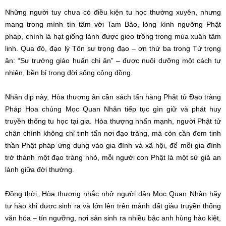
Những người tuy chưa có điều kiện tu học thường xuyên, nhưng
mang trong mình tín tâm với Tam Bảo, lòng kính ngưỡng Phật
pháp, chính là hạt giống lành được gieo trồng trong mùa xuân tâm
linh. Qua đó, đạo lý Tôn sư trọng đạo – ơn thứ ba trong Tứ trọng
ân: “Sư trưởng giáo huấn chi ân” – được nuôi dưỡng một cách tự
nhiên, bền bỉ trong đời sống cộng đồng.
Nhân dịp này, Hòa thượng ân cần sách tấn hàng Phật tử Đạo tràng
Pháp Hoa chúng Mọc Quan Nhân tiếp tục gìn giữ và phát huy
truyền thống tu học tại gia. Hòa thượng nhấn mạnh, người Phật tử
chân chính không chỉ tinh tấn nơi đạo tràng, mà còn cần đem tinh
thần Phật pháp ứng dụng vào gia đình và xã hội, để mỗi gia đình
trở thành một đạo tràng nhỏ, mỗi người con Phật là một sứ giả an
lành giữa đời thường.
Đồng thời, Hòa thượng nhắc nhở người dân Mọc Quan Nhân hãy
tự hào khi được sinh ra và lớn lên trên mảnh đất giàu truyền thống
văn hóa – tín ngưỡng, nơi sản sinh ra nhiều bậc anh hùng hào kiệt,