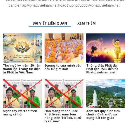
banbientap@phattuvietnam.net
hoặc
thuongtrucbbt@phattuvietnam.net
BÀI VIẾT LIÊN QUAN
XEM THÊM
Thư ngỏ kỷ niệm 20 năm
Đường tu của mình bắt
Thông điệp Phật đản
thành lập Trang tin điện
đầu từ giới luật
Phật lịch 2569 đến từ
tử Phật tử Việt Nam
Phattuvietnam.net
Mạnh tay với ‘rác’ trên
Hóa trang thành Đức
Xem xét quy định tiêu
mạng xã hội
Phật livestream bán
chuẩn, định mức sử
hàng trên TikTok, bị xử
dụng đất tôn giáo
lý ra sao?