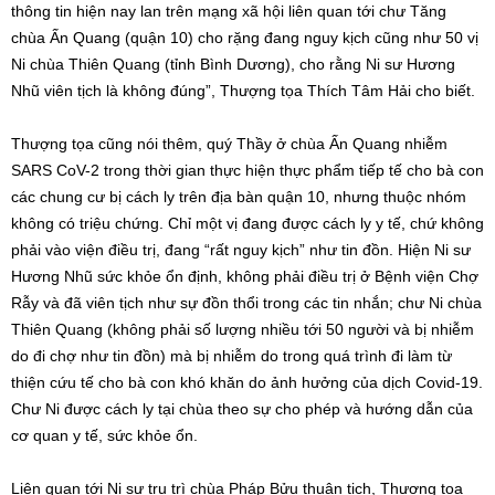
thông tin hiện nay lan trên mạng xã hội liên quan tới chư Tăng
chùa Ấn Quang (quận 10) cho rặng đang nguy kịch cũng như 50 vị
Ni chùa Thiên Quang (tỉnh Bình Dương), cho rằng Ni sư Hương
Nhũ viên tịch là không đúng”, Thượng tọa Thích Tâm Hải cho biết.
Thượng tọa cũng nói thêm, quý Thầy ở chùa Ấn Quang nhiễm
SARS CoV-2 trong thời gian thực hiện thực phẩm tiếp tế cho bà con
các chung cư bị cách ly trên địa bàn quận 10, nhưng thuộc nhóm
không có triệu chứng. Chỉ một vị đang được cách ly y tế, chứ không
phải vào viện điều trị, đang “rất nguy kịch” như tin đồn. Hiện Ni sư
Hương Nhũ sức khỏe ổn định, không phải điều trị ở Bệnh viện Chợ
Rẫy và đã viên tịch như sự đồn thổi trong các tin nhắn; chư Ni chùa
Thiên Quang (không phải số lượng nhiều tới 50 người và bị nhiễm
do đi chợ như tin đồn) mà bị nhiễm do trong quá trình đi làm từ
thiện cứu tế cho bà con khó khăn do ảnh hưởng của dịch Covid-19.
Chư Ni được cách ly tại chùa theo sự cho phép và hướng dẫn của
cơ quan y tế, sức khỏe ổn.
Liên quan tới Ni sư trụ trì chùa Pháp Bửu thuận tịch, Thượng tọa