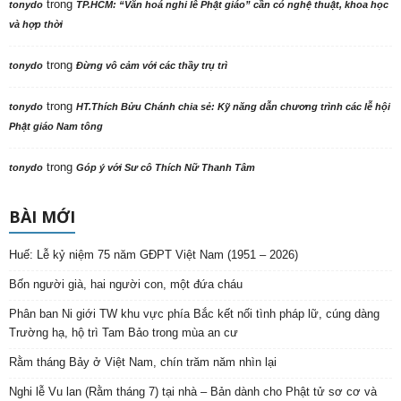
trong
tonydo
TP.HCM: “Văn hoá nghi lễ Phật giáo” cần có nghệ thuật, khoa học
và hợp thời
trong
tonydo
Đừng vô cảm với các thầy trụ trì
trong
tonydo
HT.Thích Bửu Chánh chia sẻ: Kỹ năng dẫn chương trình các lễ hội
Phật giáo Nam tông
trong
tonydo
Góp ý với Sư cô Thích Nữ Thanh Tâm
BÀI MỚI
Huế: Lễ kỷ niệm 75 năm GĐPT Việt Nam (1951 – 2026)
Bốn người già, hai người con, một đứa cháu
Phân ban Ni giới TW khu vực phía Bắc kết nối tình pháp lữ, cúng dàng
Trường hạ, hộ trì Tam Bảo trong mùa an cư
Rằm tháng Bảy ở Việt Nam, chín trăm năm nhìn lại
Nghi lễ Vu lan (Rằm tháng 7) tại nhà – Bản dành cho Phật tử sơ cơ và