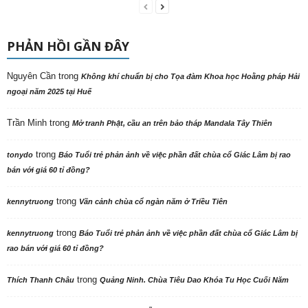
PHẢN HỒI GẦN ĐÂY
Nguyên Cần
trong
Không khí chuẩn bị cho Tọa đàm Khoa học Hoằng pháp Hải
ngoại năm 2025 tại Huế
Trần Minh
trong
Mở tranh Phật, cầu an trên bảo tháp Mandala Tây Thiên
trong
tonydo
Báo Tuổi trẻ phản ảnh về việc phần đất chùa cổ Giác Lâm bị rao
bán với giá 60 tỉ đồng?
trong
kennytruong
Vãn cảnh chùa cổ ngàn năm ở Triều Tiên
trong
kennytruong
Báo Tuổi trẻ phản ảnh về việc phần đất chùa cổ Giác Lâm bị
rao bán với giá 60 tỉ đồng?
trong
Thích Thanh Châu
Quảng Ninh. Chùa Tiêu Dao Khóa Tu Học Cuối Năm