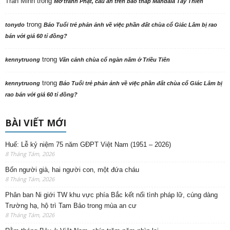
Trần Minh
trong
Mở tranh Phật, cầu an trên bảo tháp Mandala Tây Thiên
trong
tonydo
Báo Tuổi trẻ phản ảnh về việc phần đất chùa cổ Giác Lâm bị rao
bán với giá 60 tỉ đồng?
trong
kennytruong
Vãn cảnh chùa cổ ngàn năm ở Triều Tiên
trong
kennytruong
Báo Tuổi trẻ phản ảnh về việc phần đất chùa cổ Giác Lâm bị
rao bán với giá 60 tỉ đồng?
BÀI VIẾT MỚI
Huế: Lễ kỷ niệm 75 năm GĐPT Việt Nam (1951 – 2026)
8 Tháng Tám, 2026
Bốn người già, hai người con, một đứa cháu
8 Tháng Tám, 2026
Phân ban Ni giới TW khu vực phía Bắc kết nối tình pháp lữ, cúng dàng
Trường hạ, hộ trì Tam Bảo trong mùa an cư
8 Tháng Tám, 2026