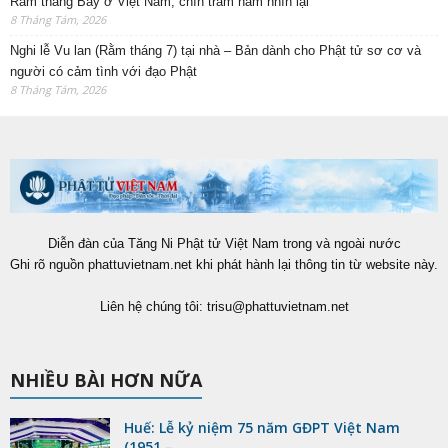
Rằm tháng Bảy ở Việt Nam, chín trăm năm nhìn lại
8 Tháng Tám, 2026
Nghi lễ Vu lan (Rằm tháng 7) tại nhà – Bản dành cho Phật tử sơ cơ và
người có cảm tình với đạo Phật
8 Tháng Tám, 2026
Diễn đàn của Tăng Ni Phật tử Việt Nam trong và ngoài nước
Ghi rõ nguồn phattuvietnam.net khi phát hành lại thông tin từ website này.
Liên hệ chúng tôi:
trisu@phattuvietnam.net
NHIỀU BÀI HƠN NỮA
Huế: Lễ kỷ niệm 75 năm GĐPT Việt Nam
(1951 –...