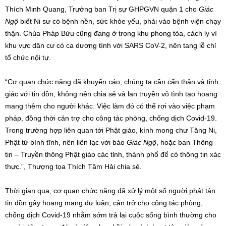
Thích Minh Quang, Trưởng ban Trị sự GHPGVN quận 1 cho
Giác
Ngộ
biết Ni sư có bệnh nền, sức khỏe yếu, phải vào bệnh viện chạy
thận. Chùa Pháp Bửu cũng đang ở trong khu phong tỏa, cách ly vì
khu vực dân cư có ca dương tính với SARS CoV-2, nên tang lễ chỉ
tổ chức nội tự.
“Cơ quan chức năng đã khuyến cáo, chúng ta cần cẩn thận và tỉnh
giác với tin đồn, không nên chia sẻ và lan truyền vô tình tạo hoang
mang thêm cho người khác. Việc làm đó có thể rơi vào việc phạm
pháp, đồng thời cản trợ cho công tác phòng, chống dịch Covid-19.
Trong trường hợp liên quan tới Phật giáo, kính mong chư Tăng Ni,
Phật tử bình tĩnh, nên liên lạc với báo
Giác Ngộ
, hoặc ban Thông
tin – Truyền thông Phật giáo các tỉnh, thành phố để có thông tin xác
thực.”, Thượng tọa Thích Tâm Hải chia sẻ.
Thời gian qua, cơ quan chức năng đã xử lý một số người phát tán
tin đồn gây hoang mang dư luận, cản trở cho công tác phòng,
chống dịch Covid-19 nhằm sớm trả lại cuộc sống bình thường cho