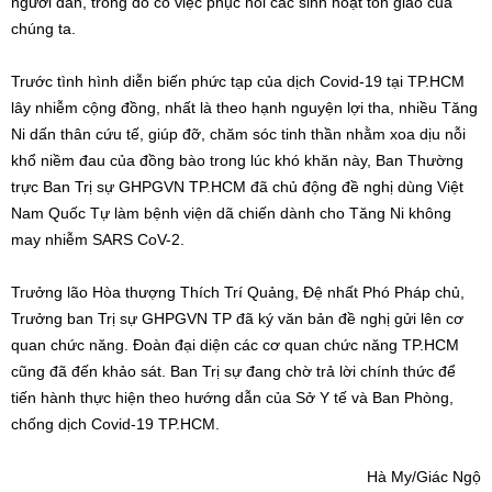
người dân, trong đó có việc phục hồi các sinh hoạt tôn giáo của
chúng ta.
Trước tình hình diễn biến phức tạp của dịch Covid-19 tại TP.HCM
lây nhiễm cộng đồng, nhất là theo hạnh nguyện lợi tha, nhiều Tăng
Ni dấn thân cứu tế, giúp đỡ, chăm sóc tinh thần nhằm xoa dịu nỗi
khổ niềm đau của đồng bào trong lúc khó khăn này, Ban Thường
trực Ban Trị sự GHPGVN TP.HCM đã chủ động đề nghị dùng Việt
Nam Quốc Tự làm bệnh viện dã chiến dành cho Tăng Ni không
may nhiễm SARS CoV-2.
Trưởng lão Hòa thượng Thích Trí Quảng, Đệ nhất Phó Pháp chủ,
Trưởng ban Trị sự GHPGVN TP đã ký văn bản đề nghị gửi lên cơ
quan chức năng. Đoàn đại diện các cơ quan chức năng TP.HCM
cũng đã đến khảo sát. Ban Trị sự đang chờ trả lời chính thức để
tiến hành thực hiện theo hướng dẫn của Sở Y tế và Ban Phòng,
chống dịch Covid-19 TP.HCM.
Hà My/Giác Ngộ