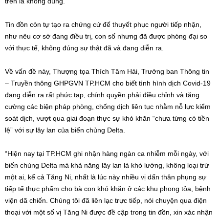
trên là không đúng.
Tin đồn còn tự tạo ra chứng cứ để thuyết phục người tiếp nhận,
như nêu cơ sở đang điều trị, con số nhưng đã được phóng đại so
với thực tế, không đúng sự thật đã và đang diễn ra.
Về vấn đề này, Thượng tọa Thích Tâm Hải, Trưởng ban Thông tin
– Truyền thông GHPGVN TP.HCM cho biết tình hình dịch Covid-19
đang diễn ra rất phức tạp, chính quyền phải điều chỉnh và tăng
cường các biện pháp phòng, chống dịch liên tục nhằm nỗ lực kiểm
soát dịch, vượt qua giai đoạn thực sự khó khăn “chưa từng có tiền
lệ” với sự lây lan của biến chủng Delta.
“Hiện nay tại TP.HCM ghi nhận hàng ngàn ca nhiễm mỗi ngày, với
biến chủng Delta mà khả năng lây lan là khó lường, không loại trừ
một ai, kể cả Tăng Ni, nhất là lúc này nhiều vị dấn thân phụng sự
tiếp tế thực phẩm cho bà con khó khăn ở các khu phong tỏa, bệnh
viện dã chiến. Chúng tôi đã liên lạc trực tiếp, nói chuyện qua điện
thoại với một số vị Tăng Ni được đề cập trong tin đồn, xin xác nhận