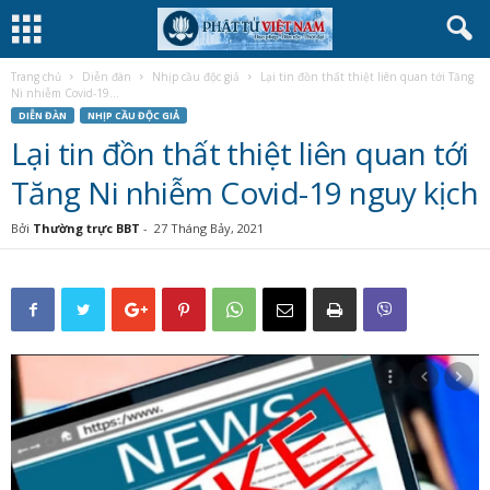
Trang chủ
Diễn đàn
Nhịp cầu độc giả
Lại tin đồn thất thiệt liên quan tới Tăng
Ni nhiễm Covid-19...
DIỄN ĐÀN
NHỊP CẦU ĐỘC GIẢ
Lại tin đồn thất thiệt liên quan tới
Tăng Ni nhiễm Covid-19 nguy kịch
Bởi
Thường trực BBT
-
27 Tháng Bảy, 2021