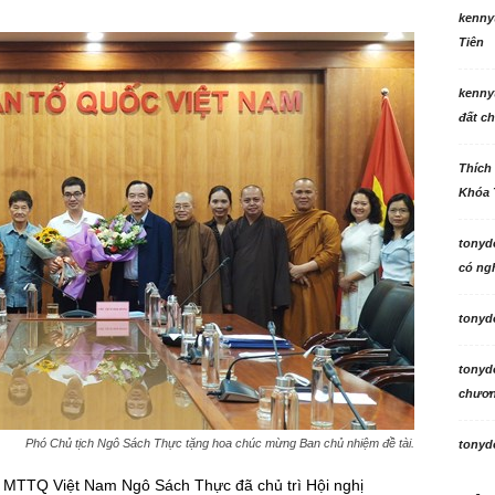
kenny
Tiên
kenny
đất ch
Thích
Khóa 
tonyd
có ngh
tonyd
tonyd
chương
Phó Chủ tịch Ngô Sách Thực tặng hoa chúc mừng Ban chủ nhiệm đề tài.
tonyd
Ư MTTQ Việt Nam Ngô Sách Thực đã chủ trì Hội nghị