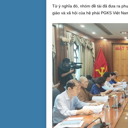
Từ ý nghĩa đó, nhóm đề tài đã đưa ra ph
giáo và xã hội của hệ phái PGKS Việt Nam