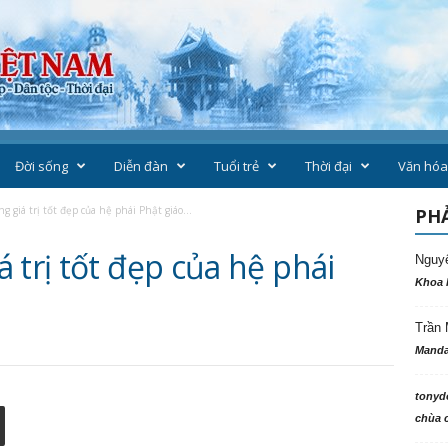
Đời sống
Diễn đàn
Tuổi trẻ
Thời đại
Văn hóa
 giá trị tốt đẹp của hệ phái Phật giáo...
PHẢ
 trị tốt đẹp của hệ phái
Nguy
Khoa 
Trần 
Manda
tonyd
chùa c