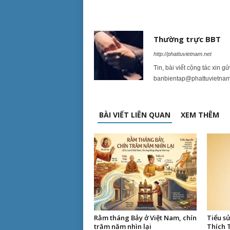
Thường trực BBT
http://phattuvietnam.net
Tin, bài viết cộng tác xin g
banbientap@phattuvietnam
BÀI VIẾT LIÊN QUAN
XEM THÊM
Rằm tháng Bảy ở Việt Nam, chín
Tiểu s
trăm năm nhìn lại
Thích 