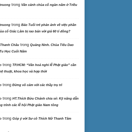
trong
truong
Vãn cảnh chùa cổ ngàn năm ở Triều
trong
truong
Báo Tuổi trẻ phản ảnh về việc phần
ùa cổ Giác Lâm bị rao bán với giá 60 tỉ đồng?
trong
 Thanh Châu
Quảng Ninh. Chùa Tiêu Dao
Tu Học Cuối Năm
trong
o
TP.HCM: “Văn hoá nghi lễ Phật giáo” cần
ệ thuật, khoa học và hợp thời
trong
o
Đừng vô cảm với các thầy trụ trì
trong
o
HT.Thích Bửu Chánh chia sẻ: Kỹ năng dẫn
 trình các lễ hội Phật giáo Nam tông
trong
o
Góp ý với Sư cô Thích Nữ Thanh Tâm