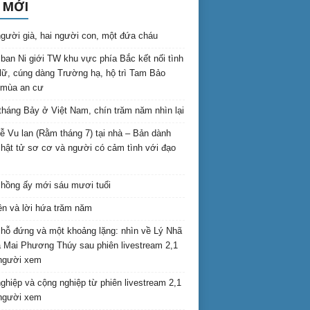
 MỚI
gười già, hai người con, một đứa cháu
ban Ni giới TW khu vực phía Bắc kết nối tình
lữ, cúng dàng Trường hạ, hộ trì Tam Bảo
 mùa an cư
háng Bảy ở Việt Nam, chín trăm năm nhìn lại
lễ Vu lan (Rằm tháng 7) tại nhà – Bản dành
hật tử sơ cơ và người có cảm tình với đạo
hồng ấy mới sáu mươi tuổi
ên và lời hứa trăm năm
hỗ đứng và một khoảng lặng: nhìn về Lý Nhã
 Mai Phương Thúy sau phiên livestream 2,1
 người xem
nghiệp và cộng nghiệp từ phiên livestream 2,1
 người xem