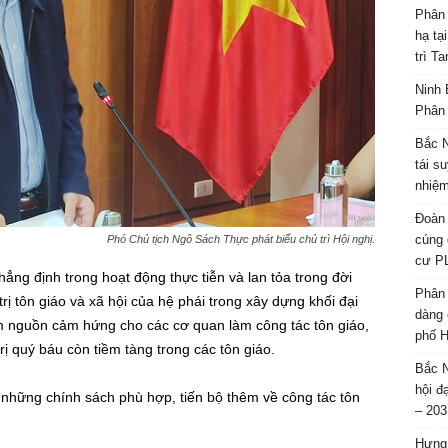
Phân 
hạ tạ
trì T
Ninh 
Phân 
Bắc N
tái s
nhiệm
Đoàn 
cúng 
Phó Chủ tịch Ngô Sách Thực phát biểu chủ trì Hội nghị.
cư P
ẳng định trong hoạt động thực tiễn và lan tỏa trong đời
Phân 
rị tôn giáo và xã hội của hệ phái trong xây dựng khối đại
dàng 
m nguồn cảm hứng cho các cơ quan làm công tác tôn giáo,
phố H
rị quý báu còn tiềm tàng trong các tôn giáo.
Bắc N
hội đ
hững chính sách phù hợp, tiến bộ thêm về công tác tôn
– 203
Hưng 