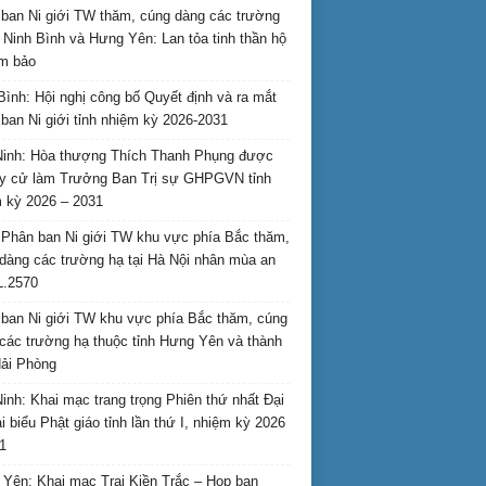
ban Ni giới TW thăm, cúng dàng các trường
i Ninh Bình và Hưng Yên: Lan tỏa tinh thần hộ
am bảo
Bình: Hội nghị công bố Quyết định và ra mắt
ban Ni giới tỉnh nhiệm kỳ 2026-2031
inh: Hòa thượng Thích Thanh Phụng được
uy cử làm Trưởng Ban Trị sự GHPGVN tỉnh
 kỳ 2026 – 2031
Phân ban Ni giới TW khu vực phía Bắc thăm,
dàng các trường hạ tại Hà Nội nhân mùa an
L.2570
ban Ni giới TW khu vực phía Bắc thăm, cúng
các trường hạ thuộc tỉnh Hưng Yên và thành
ải Phòng
inh: Khai mạc trang trọng Phiên thứ nhất Đại
ại biểu Phật giáo tỉnh lần thứ I, nhiệm kỳ 2026
1
Yên: Khai mạc Trại Kiền Trắc – Họp bạn