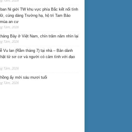
ng Tám, 2026
ban Ni giới TW khu vực phía Bắc kết nối tình
lữ, cúng dàng Trường hạ, hộ trì Tam Bảo
 mùa an cư
ng Tám, 2026
háng Bảy ở Việt Nam, chín trăm năm nhìn lại
ng Tám, 2026
lễ Vu lan (Rằm tháng 7) tại nhà – Bản dành
hật tử sơ cơ và người có cảm tình với đạo
ng Tám, 2026
hồng ấy mới sáu mươi tuổi
ng Tám, 2026