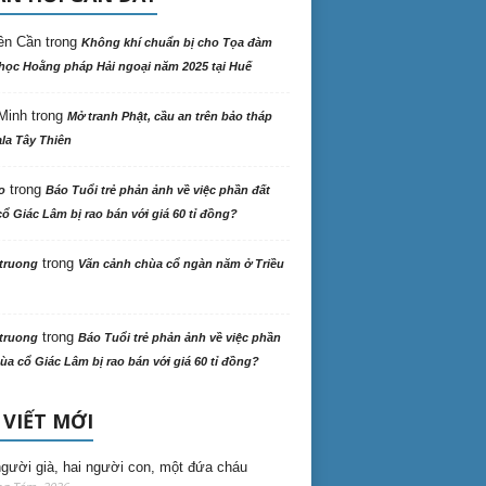
ên Cần
trong
Không khí chuẩn bị cho Tọa đàm
học Hoằng pháp Hải ngoại năm 2025 tại Huế
Minh
trong
Mở tranh Phật, cầu an trên bảo tháp
la Tây Thiên
trong
o
Báo Tuổi trẻ phản ảnh về việc phần đất
ổ Giác Lâm bị rao bán với giá 60 tỉ đồng?
trong
truong
Vãn cảnh chùa cổ ngàn năm ở Triều
trong
truong
Báo Tuổi trẻ phản ảnh về việc phần
ùa cổ Giác Lâm bị rao bán với giá 60 tỉ đồng?
 VIẾT MỚI
gười già, hai người con, một đứa cháu