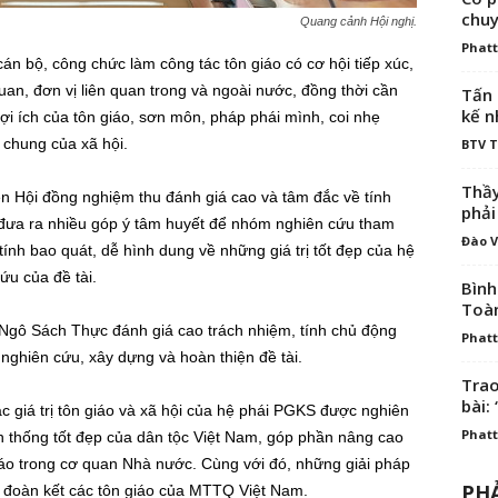
chuy
Quang cảnh Hội nghị.
Phatt
án bộ, công chức làm công tác tôn giáo có cơ hội tiếp xúc,
uan, đơn vị liên quan trong và ngoài nước, đồng thời cần
Tấn 
kế n
ợi ích của tôn giáo, sơn môn, pháp phái mình, coi nhẹ
h chung của xã hội.
BTV 
Thầy
iên Hội đồng nghiệm thu đánh giá cao và tâm đắc về tính
phải
và đưa ra nhiều góp ý tâm huyết để nhóm nghiên cứu tham
Đào V
ính bao quát, dễ hình dung về những giá trị tốt đẹp của hệ
ứu của đề tài.
Bình
Toà
h Ngô Sách Thực đánh giá cao trách nhiệm, tính chủ động
Phatt
nghiên cứu, xây dựng và hoàn thiện đề tài.
Trao
bài: 
 giá trị tôn giáo và xã hội của hệ phái PGKS được nghiên
Phatt
n thống tốt đẹp của dân tộc Việt Nam, góp phần nâng cao
iáo trong cơ quan Nhà nước. Cùng với đó, những giải pháp
PHẢ
, đoàn kết các tôn giáo của MTTQ Việt Nam.