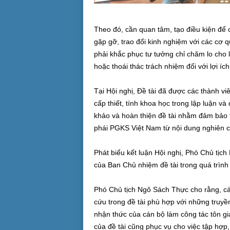
Theo đó, cần quan tâm, tạo điều kiện để c
gặp gỡ, trao đổi kinh nghiệm với các cơ q
phải khắc phục tư tưởng chỉ chăm lo cho l
hoặc thoái thác trách nhiệm đối với lợi íc
Tại Hội nghị, Đề tài đã được các thành v
cấp thiết, tính khoa học trong lập luận 
khảo và hoàn thiện đề tài nhằm đảm bảo t
phái PGKS Việt Nam từ nội dung nghiên c
Phát biểu kết luận Hội nghị, Phó Chủ tịc
của Ban Chủ nhiệm đề tài trong quá trình 
Phó Chủ tịch Ngô Sách Thực cho rằng, các
cứu trong đề tài phù hợp với những truyề
nhận thức của cán bộ làm công tác tôn g
của đề tài cũng phục vụ cho việc tập hợp