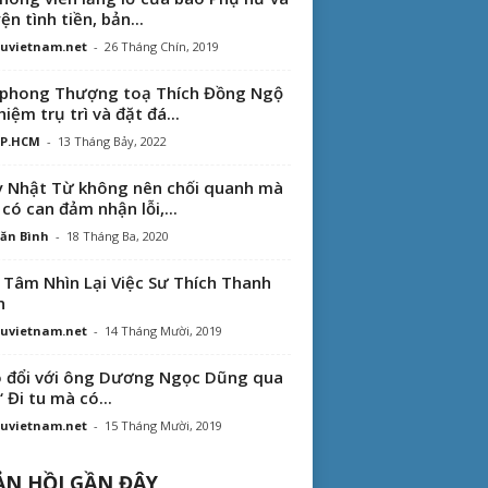
ện tình tiền, bản...
uvietnam.net
-
26 Tháng Chín, 2019
phong Thượng toạ Thích Đồng Ngộ
hiệm trụ trì và đặt đá...
TP.HCM
-
13 Tháng Bảy, 2022
 Nhật Từ không nên chối quanh mà
 có can đảm nhận lỗi,...
ăn Bình
-
18 Tháng Ba, 2020
 Tâm Nhìn Lại Việc Sư Thích Thanh
n
uvietnam.net
-
14 Tháng Mười, 2019
 đổi với ông Dương Ngọc Dũng qua
“ Đi tu mà có...
uvietnam.net
-
15 Tháng Mười, 2019
N HỒI GẦN ĐÂY