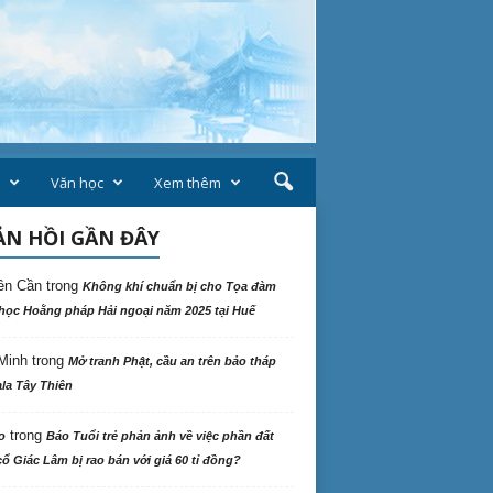
Văn học
Xem thêm
N HỒI GẦN ĐÂY
ên Cần
trong
Không khí chuẩn bị cho Tọa đàm
học Hoằng pháp Hải ngoại năm 2025 tại Huế
Minh
trong
Mở tranh Phật, cầu an trên bảo tháp
la Tây Thiên
trong
o
Báo Tuổi trẻ phản ảnh về việc phần đất
ổ Giác Lâm bị rao bán với giá 60 tỉ đồng?