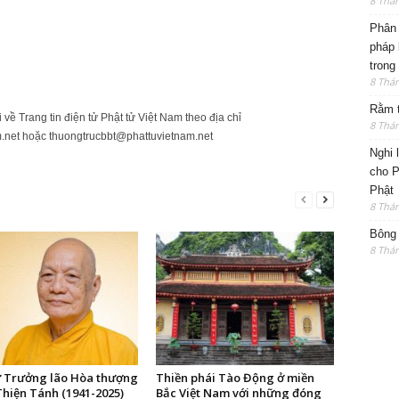
8 Thá
Phân 
pháp 
trong
8 Thá
Rằm t
ửi về Trang tin điện tử Phật tử Việt Nam theo địa chỉ
8 Thá
.net
hoặc
thuongtrucbbt@phattuvietnam.net
Nghi 
cho P
Phật
8 Thá
Bông 
8 Thá
ử Trưởng lão Hòa thượng
Thiền phái Tào Động ở miền
Thiện Tánh (1941-2025)
Bắc Việt Nam với những đóng