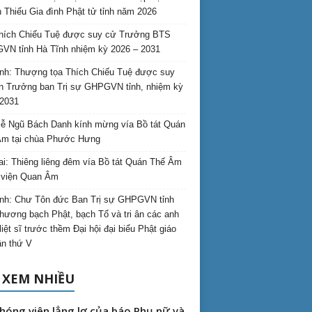
 Thiếu Gia đình Phật tử tỉnh năm 2026
hích Chiếu Tuệ được suy cử Trưởng BTS
N tỉnh Hà Tĩnh nhiệm kỳ 2026 – 2031
nh: Thượng tọa Thích Chiếu Tuệ được suy
n Trưởng ban Trị sự GHPGVN tỉnh, nhiệm kỳ
2031
ễ Ngũ Bách Danh kính mừng vía Bồ tát Quán
Âm tại chùa Phước Hưng
ai: Thiêng liêng đêm vía Bồ tát Quán Thế Âm
i viện Quan Âm
nh: Chư Tôn đức Ban Trị sự GHPGVN tỉnh
hương bạch Phật, bạch Tổ và tri ân các anh
liệt sĩ trước thềm Đại hội đại biểu Phật giáo
lần thứ V
 XEM NHIỀU
hóng viên lẳng lơ của báo Phụ nữ và