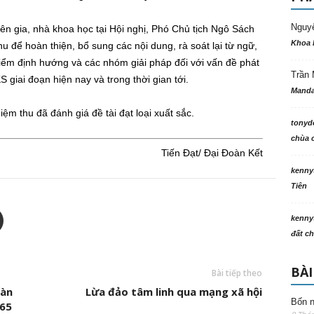
Nguy
n gia, nhà khoa học tại Hội nghị, Phó Chủ tịch Ngô Sách
Khoa 
u để hoàn thiện, bổ sung các nội dung, rà soát lại từ ngữ,
iểm định hướng và các nhóm giải pháp đối với vấn đề phát
Trần 
 giai đoạn hiện nay và trong thời gian tới.
Manda
iệm thu đã đánh giá đề tài đạt loại xuất sắc.
tonyd
chùa c
Tiến Đạt/ Đại Đoàn Kết
kenny
Tiên
kenny
đất ch
BÀI
Bài tiếp theo
bàn
Lừa đảo tâm linh qua mạng xã hội
Bốn n
565