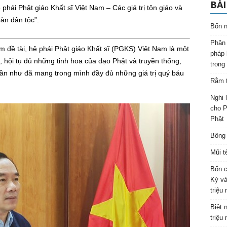
BÀI
phái Phật giáo Khất sĩ Việt Nam – Các giá trị tôn giáo và
oàn dân tộc”.
Bốn n
Phân 
ề tài, hệ phái Phật giáo Khất sĩ (PGKS) Việt Nam là một
pháp 
, hội tụ đủ những tinh hoa của đạo Phật và truyền thống,
trong
gần như đã mang trong mình đầy đủ những giá trị quý báu
Rằm t
Nghi 
cho P
Phật
Bông 
Mũi t
Bốn c
Kỳ và
triệu
Biệt 
triệu