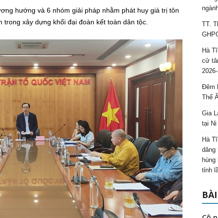
ngành
ương hướng và 6 nhóm giải pháp nhằm phát huy giá trị tôn
 trong xây dựng khối đại đoàn kết toàn dân tộc.
TT. T
GHPGV
Hà Tĩ
cử tâ
2026-
Đêm l
Thế 
Gia L
tại N
Hà Tĩ
dâng 
hùng 
tỉnh 
BÀI
Cô p