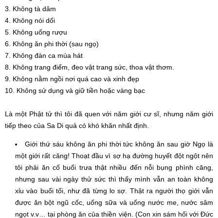
3. Không tà dâm
4. Không nói dối
5. Không uống rượu
6. Không ăn phi thời (sau ngọ)
7. Không đàn ca múa hát
8. Không trang điểm, đeo vật trang sức, thoa vật thơm.
9. Không nằm ngồi nơi quá cao và xinh đẹp
10. Không sử dụng và giữ tiền hoặc vàng bạc
Là một Phật tử thì tôi đã quen với năm giới cư sĩ, nhưng năm giới
tiếp theo của Sa Di quả có khó khăn nhất định.
Giới thứ sáu không ăn phi thời tức không ăn sau giờ Ngọ là
một giới rất căng! Thoạt đầu vì sợ hạ đường huyết đột ngột nên
tôi phải ăn cố buổi trưa thật nhiều đến nỗi bụng phình căng,
nhưng sau vài ngày thử sức thì thấy mình vẫn an toàn không
xỉu vào buổi tối, như đã từng lo sợ. Thật ra người thọ giới vẫn
được ăn bột ngũ cốc, uống sữa và uống nước me, nước sâm
ngọt v.v… tại phòng ăn của thiền viện. (Con xin sám hối với Đức