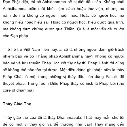
Đạo Phật diệt, thì bộ Abhidhamma sẽ bị diêt đầu tiên. Không phải
Abhidhamma biến mất khỏi tiệm sách hoặc thư viện, nhưng nó
nằm đó mà không có người muốn học. Hoặc có người học mà
không hiểu hoặc hiểu sai. Hoặc có người học, hiểu được qua lí trí,
mà không thực chứng được qua Thiền. Quả là một vấn đề to lớn
cho Đạo pháp.
Thế hệ trẻ Việt Nam hiện nay, ai sẽ là những người dám giữ trách
nhiệm bảo vệ bộ Thắng pháp Abhidhamma này? Không có người
bảo vệ và lưu truyền Pháp Học cốt tủy này thì Pháp Hành rồi cũng
sẽ không thể nào tồn tại được. Một điều đáng ghi nhận nữa là thày
Pháp Chất là một trong những vị thày đầu tiên dùng Paltalk để
thuyết pháp. Trong room Diệu Pháp thày có nick là Pháp Lõi (the
core of dhamma)
Thày Giáo Thọ
Thầy giáo thọ của tôi là thày Dhammapala. Thật may mắn cho tôi
để có một vị thày giỏi và dễ thương như vậy! Thày mang đến