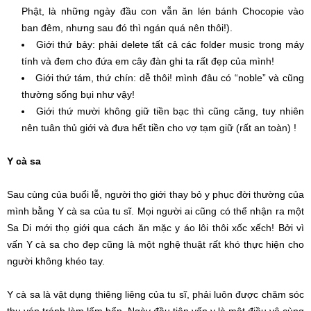
Phật, là những ngày đầu con vẫn ăn lén bánh Chocopie vào
ban đêm, nhưng sau đó thì ngán quá nên thôi!).
Giới thứ bảy: phải delete tất cả các folder music trong máy
tính và đem cho đứa em cây đàn ghi ta rất đẹp của mình!
Giới thứ tám, thứ chín: dễ thôi! mình đâu có “noble” và cũng
thường sống bụi như vậy!
Giới thứ mười không giữ tiền bạc thì cũng căng, tuy nhiên
nên tuân thủ giới và đưa hết tiền cho vợ tạm giữ (rất an toàn) !
Y cà sa
Sau cùng của buổi lễ, người thọ giới thay bỏ y phục đời thường của
mình bằng Y cà sa của tu sĩ. Mọi người ai cũng có thể nhận ra một
Sa Di mới thọ giới qua cách ăn mặc y áo lôi thôi xốc xếch! Bởi vì
vấn Y cà sa cho đẹp cũng là một nghệ thuật rất khó thực hiện cho
người không khéo tay.
Y cà sa là vật dụng thiêng liêng của tu sĩ, phải luôn được chăm sóc