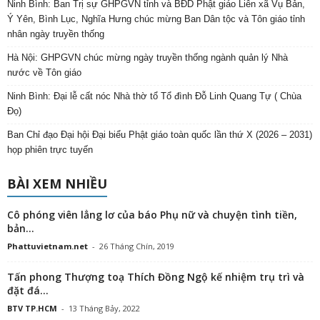
Ninh Bình: Ban Trị sự GHPGVN tỉnh và BĐD Phật giáo Liên xã Vụ Bản,
Ý Yên, Bình Lục, Nghĩa Hưng chúc mừng Ban Dân tộc và Tôn giáo tỉnh
nhân ngày truyền thống
Hà Nội: GHPGVN chúc mừng ngày truyền thống ngành quản lý Nhà
nước về Tôn giáo
Ninh Bình: Đại lễ cất nóc Nhà thờ tổ Tổ đình Đỗ Linh Quang Tự ( Chùa
Đọ)
Ban Chỉ đạo Đại hội Đại biểu Phật giáo toàn quốc lần thứ X (2026 – 2031)
họp phiên trực tuyến
BÀI XEM NHIỀU
Cô phóng viên lẳng lơ của báo Phụ nữ và chuyện tình tiền,
bản...
Phattuvietnam.net
-
26 Tháng Chín, 2019
Tấn phong Thượng toạ Thích Đồng Ngộ kế nhiệm trụ trì và
đặt đá...
BTV TP.HCM
-
13 Tháng Bảy, 2022