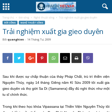
Trang chủ
Đời sống
Nghệ thuật sống
Trải nghiệm xuất gia gieo duyên
ĐỜI SỐNG
NGHỆ THUẬT SỐNG
Trải nghiệm xuất gia gieo duyên
Bởi
quanghien
-
14 Tháng Tư, 2009
Sau khi được sự chấp thuận của thày Pháp Chất, trù trì thiền viện
Nguyên Thủy, ngày 14 tháng Giêng năm Kỉ Sửu 2009 tôi xuất gia
gieo duyên và thọ giới Sa Di (Samanera) đầy đủ nghi thức như một
tu sĩ chính thức.
Trong khi theo học khóa Vipassana tại Thiền Viện Nguyên Thủy tôi