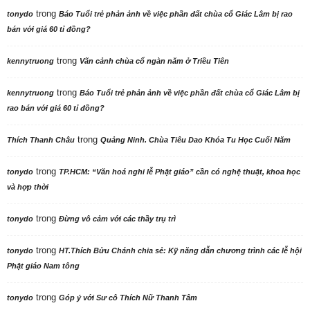
trong
tonydo
Báo Tuổi trẻ phản ảnh về việc phần đất chùa cổ Giác Lâm bị rao
bán với giá 60 tỉ đồng?
trong
kennytruong
Vãn cảnh chùa cổ ngàn năm ở Triều Tiên
trong
kennytruong
Báo Tuổi trẻ phản ảnh về việc phần đất chùa cổ Giác Lâm bị
rao bán với giá 60 tỉ đồng?
trong
Thích Thanh Châu
Quảng Ninh. Chùa Tiêu Dao Khóa Tu Học Cuối Năm
trong
tonydo
TP.HCM: “Văn hoá nghi lễ Phật giáo” cần có nghệ thuật, khoa học
và hợp thời
trong
tonydo
Đừng vô cảm với các thầy trụ trì
trong
tonydo
HT.Thích Bửu Chánh chia sẻ: Kỹ năng dẫn chương trình các lễ hội
Phật giáo Nam tông
trong
tonydo
Góp ý với Sư cô Thích Nữ Thanh Tâm