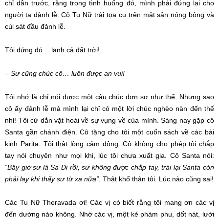
chỉ dẫn trước, rằng trong tình huống đó, mình phải đứng lại cho
người ta đảnh lễ. Cô Tu Nữ trải tọa cụ trên mặt sân nóng bỏng và
cúi sát đầu đảnh lễ.
Tôi đứng đó… lạnh cả đất trời!
–
Sư cũng chúc cô… luôn được an vui!
Tôi nhớ là chỉ nói được một câu chúc đơn sơ như thế. Nhưng sao
cô ấy đảnh lễ mà mình lại chỉ có một lời chúc nghèo nàn đến thế
nhỉ! Tôi cứ dằn vặt hoài về sự vụng về của mình. Sáng nay gặp cô
Santa gần chánh điện. Cô tặng cho tôi một cuốn sách về các bài
kinh Parita. Tôi thật lòng cảm động. Cô không cho phép tôi chắp
tay nói chuyên như mọi khi, lúc tôi chưa xuất gia. Cô Santa nói:
“Bây giờ sư là Sa Di rồi, sư không được chắp tay, trái lại Santa còn
phải lạy khi thấy sư từ xa nữa”.
Thật khổ thân tôi. Lúc nào cũng sai!
Các Tu Nữ Theravada ơi! Các vị có biết rằng tôi mang ơn các vị
đến dường nào không. Nhờ các vị, một kẻ phàm phu, dốt nát, lười