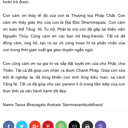
hoàn trả được.
Con cám ơn thày tế độ của con là Thượng tọa Pháp Chất. Con
cám ơn thày giáo thọ của con là Đại Đức Dhammapala. Con cám
ơn toàn thể Tăng, Ni, Tu nữ, Phật tử mà con đã gặp tại thiền viện
Nguyên Thủy. Cùng cám ơn các bạn trẻ blog-friends. Tất cả đã
đồng cảm, ủng hộ, tạo ra sự vô cùng hoan hỉ và phấn chấn của
con trong thời gian xuất gia gieo duyên ngắn ngủi.
Con cũng cám ơn sự gia trì và sắp đặt tuyệt vời của chư Phật, chư
Thiên. Tất cả đã giúp con nhận ra được Chánh Pháp. Giúp con xóa
bớt đi nghiệp ác đã từng khiến con sinh lòng kiêu mạn, xa cách
Tăng Ni. Tất cả đã giúp cho các parami ít ỏi trong tiền kiếp của con
thức tỉnh và vận hành hành tốt đẹp.
Namo Tassa Bhavagato Arahato Sammasambuddhasa!