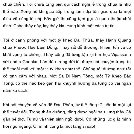
chùa chiền. Tôi chưa từng biết qui cách nghi lễ trong chùa là như
thế nào. Xưng hô khi giao tiếp trong lãnh địa tôn giáo quả là một
điều vô cùng tế nhị. Bây giờ thì cũng tạm gọi là quen thuộc chút
đỉnh. Chào thày này, lạy thày kia, cung kính một cách tự tin.
Tôi ở cạnh phòng với một tỳ kheo Đại Thừa, thày Hạnh Quang
chùa Phước Huệ Lâm Đồng. Thày rất dễ thương, khiêm tốn và có
khát vọng tu chứng. Thày cũng đã từng lặn lội tìm học Vipassana
với nhóm Goenka. Lần đầu trong đời tôi được nói chuyện trong tư
thế thoải mái với một vị tỳ kheo như thế. Chúng tôi dường như rất
có tình cảm với nhau. Một Sa Di Nam Tông, một Tỳ Kheo Bắc
Tông, có thể nào kéo gần hai khuynh hướng đã từng có vài ngàn
năm xa cách.
Khi nói chuyện về vấn đề Đạo Pháp, tư thế tăng sĩ luôn là một lợi
thế tuyệt đối. Trong thiền đường, tăng được ngồi sau lưng thày Cả
gần bệ thờ. Tu nữ và thiền sinh ngồi dưới. Có những lúc giật mình
hơi ngỡ ngàng: Ồ! mình cũng là một tăng sĩ sao!