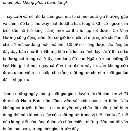
phàm phu không phải Thánh tăng!
Thày cười và nói đó là cảm giác mà tu sĩ mới xuất gia thường gặp
và chính đó là… the way that Buddha has tought. Chỉ có người còn
biết xấu hổ (có lòng Tàm) mới có thể tu tập tốt được. Cô Viên
Hương cũng động viên: Sư cứ giữ tự nhiên vì mọi người chỉ đảnh lễ
chiếc Y mà sư đang mặc mà thôi. Cô ơi! sư cũng được các tăng tại
đây dạy bảo như thế. Nhưng khổ nỗi lúc bá tánh lạy cái Y thì sư lại
bị đứng kẹt trong cái Y ấy, khó lòng để bản Ngã né khỏi những lễ
lạy! Nói gì thì nói, ngay cả đến thời điểm này tôi vẫn không sửa
được quan niệm cố chấp cho rằng một người chỉ nên xuất gia lúc
đã… nhập lưu.
Trong những ngày tháng xuất gia gieo duyên tôi rất cám ơn vì đã
được cô Hạnh Bảo luôn động viên và chăm sóc tinh thần. Nếu
không có truyền thống tu gieo duyên này chắc tôi không thể hình
dung thế nào là cảm giác của một người trong vị thế của tu sĩ, thế
nào là nghi lễ của tăng đoàn và chùa chiền, những điều mà tôi vốn
hoàn toàn xa lạ trong thời gian trước đây.