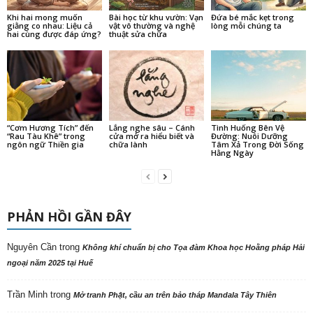
Khi hai mong muốn
Bài học từ khu vườn: Vạn
Đứa bé mắc kẹt trong
giằng co nhau: Liệu cả
vật vô thường và nghệ
lòng mỗi chúng ta
hai cùng được đáp ứng?
thuật sửa chữa
“Cơm Hương Tích” đến
Lắng nghe sâu – Cánh
Tình Huống Bên Vệ
“Rau Tàu Khê” trong
cửa mở ra hiểu biết và
Đường: Nuôi Dưỡng
ngôn ngữ Thiền gia
chữa lành
Tâm Xả Trong Đời Sống
Hằng Ngày
PHẢN HỒI GẦN ĐÂY
Nguyên Cần
trong
Không khí chuẩn bị cho Tọa đàm Khoa học Hoằng pháp Hải
ngoại năm 2025 tại Huế
Trần Minh
trong
Mở tranh Phật, cầu an trên bảo tháp Mandala Tây Thiên