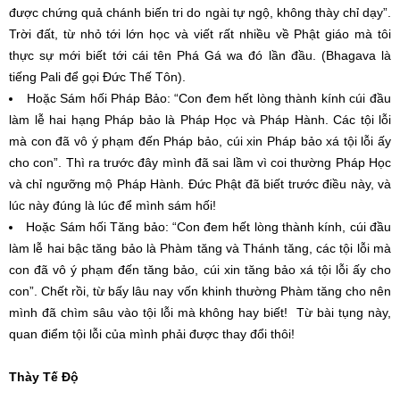
được chứng quả chánh biến tri do ngài tự ngộ, không thày chỉ dạy”.
Trời đất, từ nhỏ tới lớn học và viết rất nhiều về Phật giáo mà tôi
thực sự mới biết tới cái tên Phá Gá wa đó lần đầu. (Bhagava là
tiếng Pali để gọi Đức Thế Tôn).
Hoặc Sám hối Pháp Bảo: “Con đem hết lòng thành kính cúi đầu
làm lễ hai hạng Pháp bảo là Pháp Học và Pháp Hành. Các tội lỗi
mà con đã vô ý phạm đến Pháp bảo, cúi xin Pháp bảo xá tội lỗi ấy
cho con”. Thì ra trước đây mình đã sai lầm vì coi thường Pháp Học
và chỉ ngưỡng mộ Pháp Hành. Đức Phật đã biết trước điều này, và
lúc này đúng là lúc để mình sám hối!
Hoặc Sám hối Tăng bảo: “Con đem hết lòng thành kính, cúi đầu
làm lễ hai bậc tăng bảo là Phàm tăng và Thánh tăng, các tội lỗi mà
con đã vô ý phạm đến tăng bảo, cúi xin tăng bảo xá tội lỗi ấy cho
con”. Chết rồi, từ bấy lâu nay vốn khinh thường Phàm tăng cho nên
mình đã chìm sâu vào tội lỗi mà không hay biết! Từ bài tụng này,
quan điểm tội lỗi của mình phải được thay đổi thôi!
Thày Tế Độ