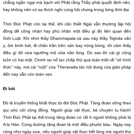
chẳng ngần ngại mà bạch với Phật rằng Thầy phải quyết định nên,
hay không nên có sự thích nghi cùng hội chúng trong từng thời đại.
Thời Đức Phật còn tại thế, khi cần thiết Ngài vẫn thường lập hội
đồng để công nhận hay phủ nhận một điều gì đó liên quan đến
Giới Luật. Khi nhìn thầy Dhammapala và sau này thầy Tejinda vấn
y, ôm bình bát, đi chân trần trên sân bay nóng bỏng, tôi cảm thấy
điều gì đó vừa ngưỡng mộ vừa não lòng. Dù sao thì cái gì cũng
luôn có hai mặt. Chính sự nổ lực chấp thủ quá toàn triệt về “vỏ hình
thức” này, mà cái “ruột” của Theravada tức nội dung của giáo pháp
đến nay vẫn còn toàn vẹn.
Đi bát
Đó là truyền thống khất thực từ đời Đức Phật. Tăng đoàn sống theo
qui ước với cộng đồng: Người giúp vật thực, kẻ chuyên tu hành!
Thời Đức Phật tại thế trong tăng đoàn có rất ít người không phải là
A la Hán. Cúng dường tăng đoàn là một điều phước báu. Ngày nay
cũng như ngày xưa, nếu người giúp vật thực hết lòng mà người thọ