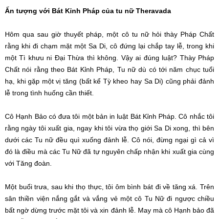
Ấn tượng với Bát Kỉnh Pháp của tu nữ Theravada
Hôm qua sau giờ thuyết pháp, một cô tu nữ hỏi thày Pháp Chất
rằng khi đi chạm mặt một Sa Di, cô đứng lại chắp tay lễ, trong khi
một Tì khưu ni Đại Thừa thì không. Vậy ai đúng luật? Thày Pháp
Chất nói rằng theo Bát Kỉnh Pháp, Tu nữ dù có tới năm chục tuổi
hạ, khi gặp một vị tăng (bất kể Tỳ kheo hay Sa Di) cũng phải đảnh
lễ trong tình huống cần thiết.
Cô Hạnh Bảo có đưa tôi một bản in luật Bát Kỉnh Pháp. Cô nhắc tôi
rằng ngày tôi xuất gia, ngay khi tôi vừa thọ giới Sa Di xong, thì bên
dưới các Tu nữ đều quì xuống đảnh lễ. Cô nói, đừng ngại gì cả vì
đó là điều mà các Tu Nữ đã tự nguyên chấp nhận khi xuất gia cùng
với Tăng đoàn.
Một buổi trưa, sau khi thọ thực, tôi ôm bình bát đi về tăng xá. Trên
sân thiền viện nắng gắt và vắng vẻ một cô Tu Nữ đi ngược chiều
bất ngờ dừng trước mặt tôi và xin đảnh lễ. May mà cô Hạnh bảo đã