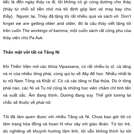
tiếc là đến ngày thày ra đi, tôi không có gì cúng dường cho thày
(thày từ chối số tiền nhỏ mà tôi định góp làm vé may bay cho
thầy). Ngược lại, Thày đã tặng tôi rất nhiều quà và sách vở. Don’t
forget we are getting older and older, đó là câu thày viết tặng tôi
trên cuốn
The workings of kamma
, một cuốn sách rất công phu của
thày viện chủ Pa Auk.
Thân mật với tất cả Tăng Ni
Khi Thiền Viện mở các khóa Vipassana, có rất nhiều tu sĩ, cả tăng
và ni của nhiều tông phái, cùng qui tụ về đây để học. Nhiều nhất là
tu nữ Nam Tông và Khất sĩ. Có cả các tăng ni Đại thừa. Dù ở tông
phái nào, các Ni và Tu nữ cũng là những học viên chăm chỉ tinh tấn
và xuất sắc. Âm đang thịnh, Dương đang suy. Thế giới tương lai
chắc sẽ thuộc về phái nữ.
Tôi đã làm quen được với nhiều Tăng và Ni. Chưa bao giờ tôi có
tâm trạng hòa đồng và hoan hỉ như vậy với giáo đoàn. Từ lúc trẻ,
dù nghiêng về khuynh hướng tâm linh, tôi vẫn không thích lui tới