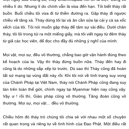
nhiều lí do. Nhưng lí do chính vẫn là visa đến hạn. Tôi biết thày rất
buồn. Buổi chiều tôi vừa đi từ thiền đường ra. Gặp thày đi ngược
chiều về tăng xá. Thày dừng tôi lại và ân cần sửa lại cái y cà sa xốc
xếch của tôi. Tôi nói muốn gặp thày để tâm sự vài điều. Dưới chân
thày, tôi lôi trong túi ra một miếng giấy, mà tôi viết ngay từ đêm thày
từ giã các học viên, để đọc cho đầy đủ những ý nghĩ của mình.
Mọi vật, mọi sự, đều vô thường, chẳng bao giờ vận hành đúng theo
kế hoạch của ta. Vậy thì thày đừng buồn nữa. Thày đến hay đi
cũng là do những sắp xếp từ trước. Dù sao thì Thày cũng đã hoàn
tất sứ mạng tại vùng đất này rồi. Khi tôi nói về tình trạng suy vong
của Chánh Pháp tại Việt Nam, thày nói Chánh Pháp cũng đang suy
tàn trên toàn thế giới, chính ngay tại Myanmar hiện nay cũng vậy.
Vậy ư ! rồi thì, Giáo pháp cũng vô thường. Tăng đoàn cũng vô
thường. Mọi sự, mọi vật… đều vô thường.
Chiều hôm đó thày trò chúng tôi chia sẻ với nhau một số chuyện
rất quan trọng và riêng tư về tình hình của Đạo Phật. Một điều rất