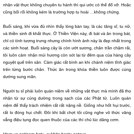
nhận vật thực không chuyên tu hành thì qui ước có thể đổ vỡ. Hoặc
cũng bối rối không kém là trường hợp tu hoài …không chứng.
Buổi sáng, khi vừa đủ nhìn thấy lòng bàn tay, là các tăng sĩ, tu nữ,
và thiền sinh đi khất thực. Ở Thiền Viện này, đi bát và ăn trong bát,
chỉ có tính tượng trưng nhưng chính hình ảnh này là đẹp nhất trong
các sinh hoạt. Buổi sáng cây lá còn ướt sương, chân trần chậm rãi,
tôi luôn cảm nhận mùi hương còn sót lại từ đêm qua của hàng cây
nguyệt quế trên sân. Cảm giác rất bình an khi chánh niệm tĩnh giác
trên từng bước chân. Thức ăn trong khóa thiền luôn được cúng
dường sung mãn.
Người tu sĩ phải luôn quán niệm về những vật thực mà mình đã thọ
nhận từ sự cúng dường trong sạch của các Phật tử. Luôn quán
niệm để thấy trách nhiệm rất rất nặng nề. Giống như hốt hụi trước,
rất lo đóng hụi chết. Đôi khi bất chợt tôi cũng nghe vô thức văng
vẳng điệu tụng đọc quen thuộc của các thí chủ lúc dâng cơm.