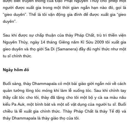
được biết truyền thống của Đạo Phật Nguyên Thủy cho phép một
người được xuất gia trong một thời gian ngắn hạn nào đó, gọi là
“gieo duyên”. Thế là tôi vận động gia đình để được xuất gia “gieo
duyên”.
Sau khi được sự chấp thuận của thày Pháp Chất, trù trì thiền viện
Nguyên Thủy, ngày 14 tháng Giêng năm Kỉ Sửu 2009 tôi xuất gia
gieo duyên và thọ giới Sa Di (Samanera) đầy đủ nghi thức như một
tu sĩ chính thức.
Ngày hôm đó
Buổi sáng, thày Dhammapala có một bài giáo giới ngắn nói về cách
quán tưởng lông tóc móng khi làm lễ xuống tóc. Sau khi chính tay
thầy cắt tóc cho tôi, thày đã tặng cho tôi một bộ y cà sa màu nâu
kiểu Pa Auk, một bình bát và một số vật dụng của người tu sĩ. Buổi
chiều là lễ xuất gia chính thức. Thày Pháp Chất là thày Tế độ và
thày Dhammapala là thày giáo thọ của tôi.