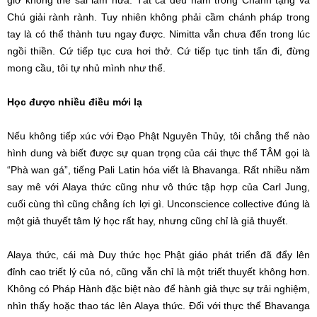
giờ không thể sai lầm nữa. Tất cả đều nằm trong Chánh tạng và
Chú giải rành rành. Tuy nhiên không phải cầm chánh pháp trong
tay là có thể thành tưu ngay được. Nimitta vẫn chưa đến trong lúc
ngồi thiền. Cứ tiếp tục cưa hơi thở. Cứ tiếp tục tinh tấn đi, đừng
mong cầu, tôi tự nhủ mình như thế.
Học được nhiều điều mới lạ
Nếu không tiếp xúc với Đạo Phật Nguyên Thủy, tôi chẳng thể nào
hình dung và biết được sự quan trọng của cái thực thể TÂM gọi là
“Phà wan gá”, tiếng Pali Latin hóa viết là Bhavanga. Rất nhiều năm
say mê với Alaya thức cũng như vô thức tập hợp của Carl Jung,
cuối cùng thì cũng chẳng ích lợi gì. Unconscience collective đúng là
một giả thuyết tâm lý học rất hay, nhưng cũng chỉ là giả thuyết.
Alaya thức, cái mà Duy thức học Phật giáo phát triển đã đẩy lên
đỉnh cao triết lý của nó, cũng vẫn chỉ là một triết thuyết không hơn.
Không có Pháp Hành đặc biệt nào để hành giả thực sự trải nghiệm,
nhìn thấy hoặc thao tác lên Alaya thức. Đối với thực thể Bhavanga