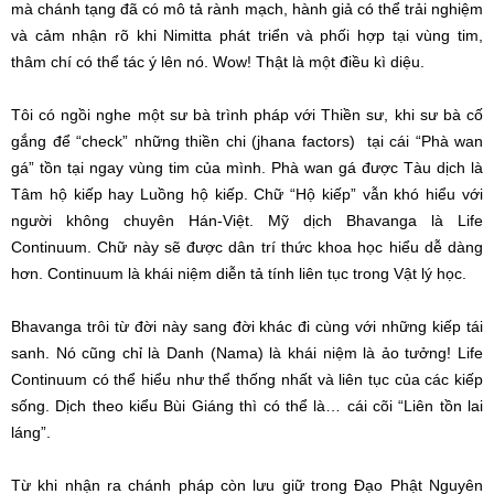
mà chánh tạng đã có mô tả rành mạch, hành giả có thể trải nghiệm
và cảm nhận rõ khi Nimitta phát triển và phối hợp tại vùng tim,
thâm chí có thể tác ý lên nó. Wow! Thật là một điều kì diệu.
Tôi có ngồi nghe một sư bà trình pháp với Thiền sư, khi sư bà cố
gắng để “check” những thiền chi (jhana factors) tại cái “Phà wan
gá” tồn tại ngay vùng tim của mình. Phà wan gá được Tàu dịch là
Tâm hộ kiếp hay Luồng hộ kiếp. Chữ “Hộ kiếp” vẫn khó hiểu với
người không chuyên Hán-Việt. Mỹ dịch Bhavanga là Life
Continuum. Chữ này sẽ được dân trí thức khoa học hiểu dễ dàng
hơn. Continuum là khái niệm diễn tả tính liên tục trong Vật lý học.
Bhavanga trôi từ đời này sang đời khác đi cùng với những kiếp tái
sanh. Nó cũng chỉ là Danh (Nama) là khái niệm là ảo tưởng! Life
Continuum có thể hiểu như thể thống nhất và liên tục của các kiếp
sống. Dịch theo kiểu Bùi Giáng thì có thể là… cái cõi “Liên tồn lai
láng”.
Từ khi nhận ra chánh pháp còn lưu giữ trong Đạo Phật Nguyên