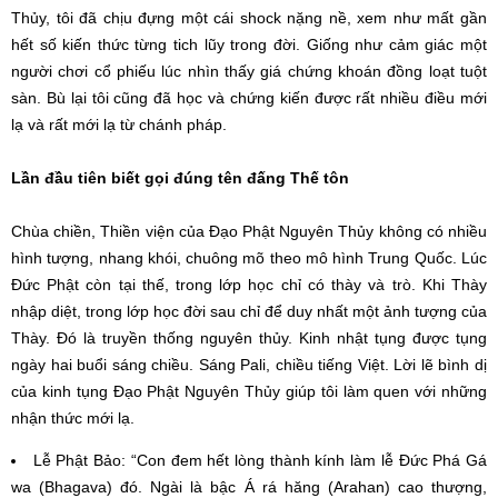
Thủy, tôi đã chịu đựng một cái shock nặng nề, xem như mất gần
hết số kiến thức từng tich lũy trong đời. Giống như cảm giác một
người chơi cổ phiếu lúc nhìn thấy giá chứng khoán đồng loạt tuột
sàn. Bù lại tôi cũng đã học và chứng kiến được rất nhiều điều mới
lạ và rất mới lạ từ chánh pháp.
Lần đầu tiên biết gọi đúng tên đấng Thế tôn
Chùa chiền, Thiền viện của Đạo Phật Nguyên Thủy không có nhiều
hình tượng, nhang khói, chuông mõ theo mô hình Trung Quốc. Lúc
Đức Phật còn tại thế, trong lớp học chỉ có thày và trò. Khi Thày
nhập diệt, trong lớp học đời sau chỉ để duy nhất một ảnh tượng của
Thày. Đó là truyền thống nguyên thủy. Kinh nhật tụng được tụng
ngày hai buổi sáng chiều. Sáng Pali, chiều tiếng Việt. Lời lẽ bình dị
của kinh tụng Đạo Phật Nguyên Thủy giúp tôi làm quen với những
nhận thức mới lạ.
Lễ Phật Bảo: “Con đem hết lòng thành kính làm lễ Đức Phá Gá
wa (Bhagava) đó. Ngài là bậc Á rá hăng (Arahan) cao thượng,