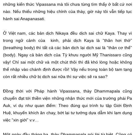
những kiến thức Vipassana mà tôi chưa từng tìm thấy ở bất cứ nơi
nào. Nếu thiếu những hiệu chỉnh của thày, giờ này tôi vẫn tiếp tục
hành sai Anapanasati.
Ở Việt nam, các bản dịch Nikaya đều dịch sai chữ Kaya. Thay vì
trong ngữ cảnh của kinh, phải dịch Kaya là “thân hơi thở”
(breathing body) thì tất cả các bản dịch lại dịch sai là “thân cơ thể”
(body). Ngay cả bản dịch của Tỳ khưu người Mỹ Thanissaro cũng
vậy! Chỉ sai một chữ và một chút thôi thì đã khó lòng hoặc không
thể nhập vào chánh định được rồi! Vậy nếu trong toàn bộ tam tạng
còn rất nhiều chữ bị dịch sai nữa thì sự việc sẽ ra sao?
Đồng thời với Pháp hành Vipassana, thày Dhammapala cũng
chuyển đạt tới thiền viện những nhận thức mới của trường phái Pa
Auk, ví dụ như quan điểm: Theo đúng qui trình tu tập Giới Định
Huệ, khuyến khích ăn chay, bớt lại tư tưởng dựa dẫm khi lạm dụng
việc “xin giới” v.v…
Một ngày đầu tháng ba, thày Dhammapala nói lời từ biệt. Cũng có