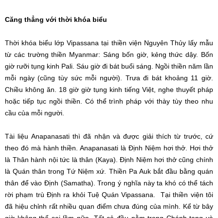
Căng thẳng với thời khóa biểu
Thời khóa biểu lớp Vipassana tại thiền viện Nguyên Thủy lấy mẫu
từ các trường thiền Myanmar: Sáng bốn giờ, kẻng thức dậy. Bốn
giờ rưỡi tụng kinh Pali. Sáu giờ đi bát buổi sáng. Ngồi thiền năm lần
mỗi ngày (cũng tùy sức mỗi người). Trưa đi bát khoảng 11 giờ.
Chiều không ăn. 18 giờ giờ tụng kinh tiếng Việt, nghe thuyết pháp
hoặc tiếp tục ngồi thiền. Có thể trình pháp với thày tùy theo nhu
cầu của mỗi người.
Tài liệu Anapanasati thì đã nhận và được giải thích từ trước, cứ
theo đó mà hành thiền. Anapanasati là Định Niệm hơi thở. Hơi thở
là Thân hành nội tức là thân (Kaya). Định Niệm hơi thở cũng chính
là Quán thân trong Tứ Niệm xứ. Thiền Pa Auk bắt đầu bằng quán
thân để vào Định (Samatha). Trong ý nghĩa này ta khó có thể tách
rời phạm trù Định ra khỏi Tuệ Quán Vipassana. Tại thiền viện tôi
đã hiệu chỉnh rất nhiều quan điểm chưa đúng của mình. Kể từ bây