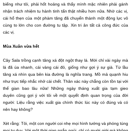
biếng như tôi, phải hốt hoảng và thấy mình mặc nhiên phải gánh
nhận trách nhiệm tu hành tinh tấn thật nhiều hơn nữa. Nhờ các vị,
cái hổ thẹn của một phàm tăng đã chuyển thành một động lực vô
cùng to lớn cho con đường tu tập. Xin tri ân tất cả công đức của
các vị.
Mùa Xuân vừa hết
Cây Sala trồng cạnh tăng xá đột ngột thay lá. Mới chỉ vài ngày mà
lá đã úa nhanh, cái vàng cái đỏ, giống như gợi ý sự già. Từ lầu
tăng xá nhìn qua bên kia đường là nghĩa trang. Mồ mả quạnh hiu
như trực tiếp nhắc nhở cái chết. Thân xác này chẳng còn tồn tại với
thế gian bao lâu nữa! Những ngày tháng xuất gia tạm gieo
duyên cũng gợi ý với tôi về một quyết định quan trọng của đời
người: Liệu rằng việc xuất gia chính thức lúc này có đúng và có
nên hay không?
Xét rằng: Tôi, một con người coi nhẹ mọi hình tướng và phóng túng
mọi tư duy. Với một thời gian ngắn ngủi, chỉ có mười giới mà không