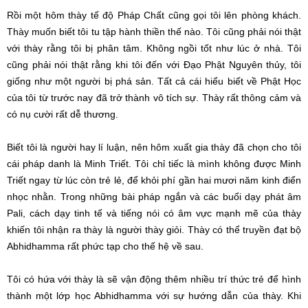
Rồi một hôm thày tế độ Pháp Chất cũng gọi tôi lên phòng khách.
Thày muốn biết tôi tu tập hành thiền thế nào. Tôi cũng phải nói thật
với thày rằng tôi bị phân tâm. Không ngồi tốt như lúc ở nhà. Tôi
cũng phải nói thật rằng khi tôi đến với Đạo Phật Nguyên thủy, tôi
giống như một người bị phá sản. Tất cả cái hiểu biết về Phật Học
của tôi từ trước nay đã trở thành vô tích sự. Thày rất thông cảm và
có nụ cười rất dễ thương.
Biết tôi là người hay lí luận, nên hôm xuất gia thày đã chọn cho tôi
cái pháp danh là Minh Triết. Tôi chỉ tiếc là mình không được Minh
Triết ngay từ lúc còn trẻ lẻ, để khỏi phí gần hai mươi năm kinh điển
nhọc nhằn. Trong những bài pháp ngắn và các buổi dạy phát âm
Pali, cách dạy tinh tế và tiếng nói có âm vực mạnh mẽ của thày
khiến tôi nhận ra thày là người thày giỏi. Thày có thể truyền đạt bộ
Abhidhamma rất phức tạp cho thế hệ về sau.
Tôi có hứa với thày là sẽ vận động thêm nhiều trí thức trẻ để hình
thành một lớp học Abhidhamma với sự hướng dẫn của thày. Khi