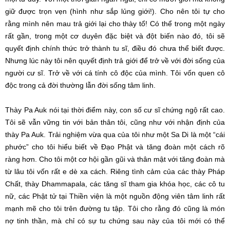
giữ được trọn vẹn (hình như sắp lủng giới!). Cho nên tôi tự cho
rằng mình nên mau trả giới lại cho thày tổ! Có thể trong một ngày
rất gần, trong một cơ duyên đặc biệt và đột biến nào đó, tôi sẽ
quyết định chính thức trở thành tu sĩ, điều đó chưa thể biết được.
Nhưng lúc này tôi nên quyết định trả giới để trở về với đời sống của
người cư sĩ. Trở về với cá tính cô độc của mình. Tôi vốn quen cô
độc trong cả đời thường lẫn đời sống tâm linh.
Thày Pa Auk nói tại thời điểm này, con số cư sĩ chứng ngộ rất cao.
Tôi sẽ vẫn vững tin với bản thân tôi, cũng như với nhận định của
thày Pa Auk. Trải nghiệm vừa qua của tôi như một Sa Di là một “cái
phước” cho tôi hiểu biết về Đạo Phật và tăng đoàn một cách rõ
ràng hơn. Cho tôi một cơ hội gần gũi và thân mật với tăng đoàn mà
từ lâu tôi vốn rất e dè xa cách. Riêng tình cảm của các thày Pháp
Chất, thày Dhammapala, các tăng sĩ tham gia khóa học, các cô tu
nữ, các Phật tử tại Thiền viện là một nguồn động viên tâm linh rất
mạnh mẽ cho tôi trên đường tu tập. Tôi cho rằng đó cũng là món
nợ tinh thần, mà chỉ có sự tu chứng sau này của tôi mới có thể