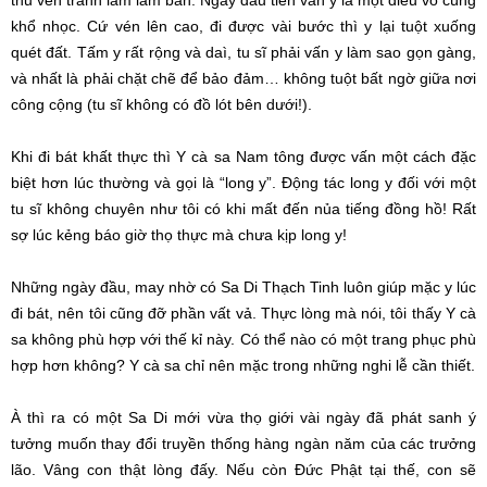
thu vén tránh làm lấm bẩn. Ngày đầu tiên vấn y là một điều vô cùng
khổ nhọc. Cứ vén lên cao, đi được vài bước thì y lại tuột xuống
quét đất. Tấm y rất rộng và daì, tu sĩ phải vấn y làm sao gọn gàng,
và nhất là phải chặt chẽ để bảo đảm… không tuột bất ngờ giữa nơi
công cộng (tu sĩ không có đồ lót bên dưới!).
Khi đi bát khất thực thì Y cà sa Nam tông được vấn một cách đặc
biệt hơn lúc thường và gọi là “long y”. Động tác long y đối với một
tu sĩ không chuyên như tôi có khi mất đến nủa tiếng đồng hồ! Rất
sợ lúc kẻng báo giờ thọ thực mà chưa kịp long y!
Những ngày đầu, may nhờ có Sa Di Thạch Tinh luôn giúp mặc y lúc
đi bát, nên tôi cũng đỡ phần vất vả. Thực lòng mà nói, tôi thấy Y cà
sa không phù hợp với thế kỉ này. Có thể nào có một trang phục phù
hợp hơn không? Y cà sa chỉ nên mặc trong những nghi lễ cần thiết.
À thì ra có một Sa Di mới vừa thọ giới vài ngày đã phát sanh ý
tưởng muốn thay đổi truyền thống hàng ngàn năm của các trưởng
lão. Vâng con thật lòng đấy. Nếu còn Đức Phật tại thế, con sẽ