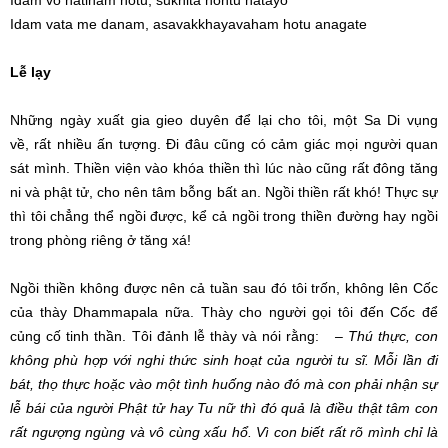
Idam vo natinam hotu, sukhita hontu natayo
Idam vata me danam, asavakkhayavaham hotu anagate
Lễ lạy
Những ngày xuất gia gieo duyên để lại cho tôi, một Sa Di vụng
về, rất nhiều ấn tượng. Đi đâu cũng có cảm giác mọi người quan
sát mình. Thiền viện vào khóa thiền thì lúc nào cũng rất đông tăng
ni và phật tử, cho nên tâm bỗng bất an. Ngồi thiền rất khó! Thực sự
thì tôi chẳng thể ngồi được, kể cả ngồi trong thiền đường hay ngồi
trong phòng riêng ở tăng xá!
Ngồi thiền không được nên cả tuần sau đó tôi trốn, không lên Cốc
của thày Dhammapala nữa. Thày cho người gọi tôi đến Cốc để
củng cố tinh thần. Tôi đảnh lễ thày và nói rằng:
– Thú thực, con
không phù hợp với nghi thức sinh hoạt của người tu sĩ. Mỗi lần đi
bát, thọ thực hoặc vào một tình huống nào đó mà con phải nhận sự
lễ bái của người Phật tử hay Tu nữ thì đó quả là điều thật tâm con
rất ngượng ngùng và vô cùng xấu hổ. Vì con biết rất rõ mình chỉ là