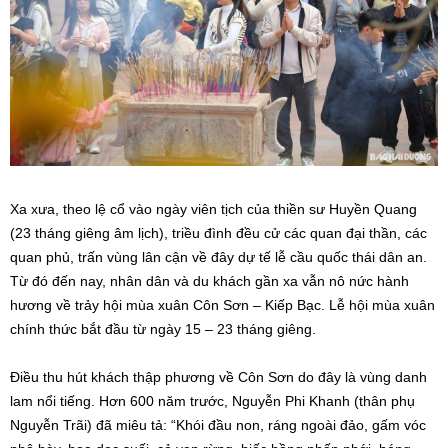
Xa xưa, theo lệ cổ vào ngày viên tịch của thiền sư Huyền Quang
(23 tháng giêng âm lịch), triều đình đều cử các quan đại thần, các
quan phủ, trấn vùng lân cận về đây dự tế lễ cầu quốc thái dân an.
Từ đó đến nay, nhân dân và du khách gần xa vẫn nô nức hành
hương về trảy hội mùa xuân Côn Sơn – Kiếp Bạc. Lễ hội mùa xuân
chính thức bắt đầu từ ngày 15 – 23 tháng giêng.
Điều thu hút khách thập phương về Côn Sơn do đây là vùng danh
lam nổi tiếng. Hơn 600 năm trước, Nguyễn Phi Khanh (thân phụ
Nguyễn Trãi) đã miêu tả: “Khói đầu non, ráng ngoài đảo, gấm vóc