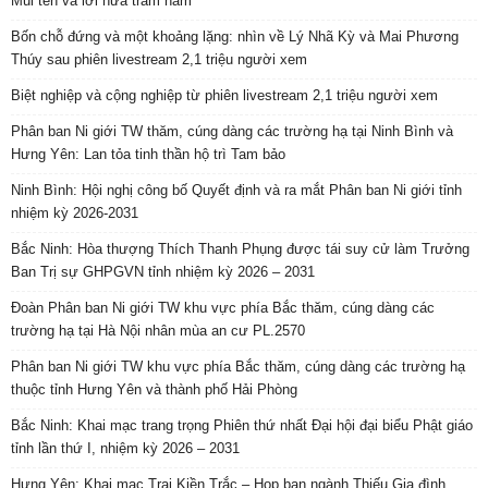
Mũi tên và lời hứa trăm năm
Bốn chỗ đứng và một khoảng lặng: nhìn về Lý Nhã Kỳ và Mai Phương
Thúy sau phiên livestream 2,1 triệu người xem
Biệt nghiệp và cộng nghiệp từ phiên livestream 2,1 triệu người xem
Phân ban Ni giới TW thăm, cúng dàng các trường hạ tại Ninh Bình và
Hưng Yên: Lan tỏa tinh thần hộ trì Tam bảo
Ninh Bình: Hội nghị công bố Quyết định và ra mắt Phân ban Ni giới tỉnh
nhiệm kỳ 2026-2031
Bắc Ninh: Hòa thượng Thích Thanh Phụng được tái suy cử làm Trưởng
Ban Trị sự GHPGVN tỉnh nhiệm kỳ 2026 – 2031
Đoàn Phân ban Ni giới TW khu vực phía Bắc thăm, cúng dàng các
trường hạ tại Hà Nội nhân mùa an cư PL.2570
Phân ban Ni giới TW khu vực phía Bắc thăm, cúng dàng các trường hạ
thuộc tỉnh Hưng Yên và thành phố Hải Phòng
Bắc Ninh: Khai mạc trang trọng Phiên thứ nhất Đại hội đại biểu Phật giáo
tỉnh lần thứ I, nhiệm kỳ 2026 – 2031
Hưng Yên: Khai mạc Trại Kiền Trắc – Họp bạn ngành Thiếu Gia đình