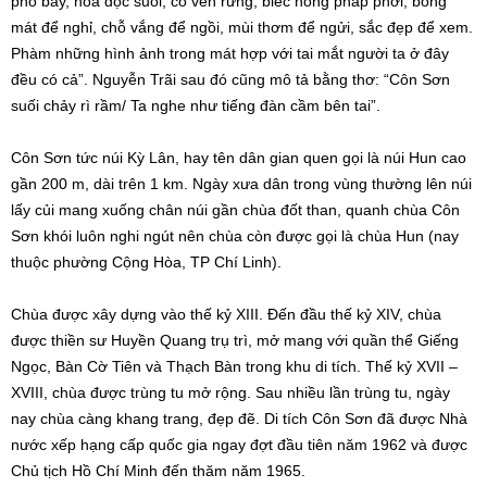
phô bày, hoa dọc suối, cỏ ven rừng, biếc hồng phấp phới, bóng
mát để nghỉ, chỗ vắng để ngồi, mùi thơm để ngửi, sắc đẹp để xem.
Phàm những hình ảnh trong mát hợp với tai mắt người ta ở đây
đều có cả”. Nguyễn Trãi sau đó cũng mô tả bằng thơ: “Côn Sơn
suối chảy rì rầm/ Ta nghe như tiếng đàn cầm bên tai”.
Côn Sơn tức núi Kỳ Lân, hay tên dân gian quen gọi là núi Hun cao
gần 200 m, dài trên 1 km. Ngày xưa dân trong vùng thường lên núi
lấy củi mang xuống chân núi gần chùa đốt than, quanh chùa Côn
Sơn khói luôn nghi ngút nên chùa còn được gọi là chùa Hun (nay
thuộc phường Cộng Hòa, TP Chí Linh).
Chùa được xây dựng vào thế kỷ XIII. Đến đầu thế kỷ XIV, chùa
được thiền sư Huyền Quang trụ trì, mở mang với quần thể Giếng
Ngọc, Bàn Cờ Tiên và Thạch Bàn trong khu di tích. Thế kỷ XVII –
XVIII, chùa được trùng tu mở rộng. Sau nhiều lần trùng tu, ngày
nay chùa càng khang trang, đẹp đẽ. Di tích Côn Sơn đã được Nhà
nước xếp hạng cấp quốc gia ngay đợt đầu tiên năm 1962 và được
Chủ tịch Hồ Chí Minh đến thăm năm 1965.