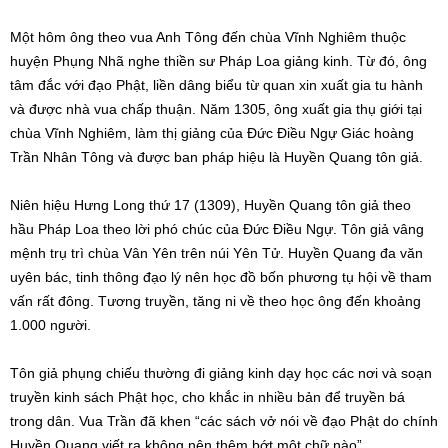
Một hôm ông theo vua Anh Tông đến chùa Vĩnh Nghiêm thuộc
huyện Phụng Nhã nghe thiền sư Pháp Loa giảng kinh. Từ đó, ông
tâm đắc với đạo Phật, liền dâng biểu từ quan xin xuất gia tu hành
và được nhà vua chấp thuận. Năm 1305, ông xuất gia thụ giới tại
chùa Vĩnh Nghiêm, làm thị giảng của Đức Điều Ngự Giác hoàng
Trần Nhân Tông và được ban pháp hiệu là Huyền Quang tôn giả.
Niên hiệu Hưng Long thứ 17 (1309), Huyền Quang tôn giả theo
hầu Pháp Loa theo lời phó chúc của Đức Điều Ngự. Tôn giả vâng
mệnh trụ trì chùa Vân Yên trên núi Yên Tử. Huyền Quang đa văn
uyên bác, tinh thông đạo lý nên học đồ bốn phương tụ hội về tham
vấn rất đông. Tương truyền, tăng ni về theo học ông đến khoảng
1.000 người.
Tôn giả phụng chiếu thường đi giảng kinh dạy học các nơi và soạn
truyền kinh sách Phật học, cho khắc in nhiều bản để truyền bá
trong dân. Vua Trần đã khen “các sách vở nói về đạo Phật do chính
Huyền Quang viết ra không nên thêm bớt một chữ nào”.