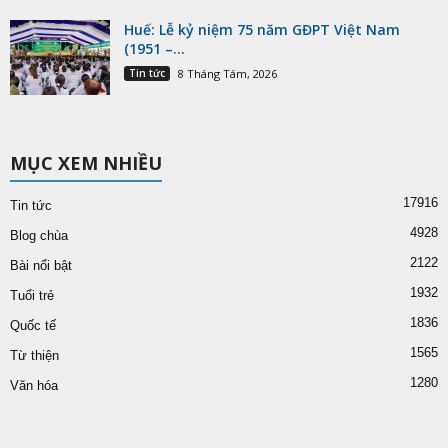
Huế: Lễ kỷ niệm 75 năm GĐPT Việt Nam
(1951 –...
Tin tức
8 Tháng Tám, 2026
MỤC XEM NHIỀU
17916
Tin tức
4928
Blog chùa
2122
Bài nổi bật
1932
Tuổi trẻ
1836
Quốc tế
1565
Từ thiện
1280
Văn hóa