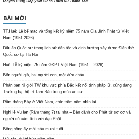
trong
tonydo
Góp ý với Sư cô Thích Nữ Thanh Tâm
BÀI MỚI
TT.Huế: Lễ bế mạc và tổng kết kỷ niệm 75 năm Gia đình Phật tử Việt
Nam (1951-2026)
Dấu ấn Quốc sư trong lịch sử dân tộc và định hướng xây dựng Điện thờ
Quốc sư tại Hà Nội
Huế: Lễ kỷ niệm 75 năm GĐPT Việt Nam (1951 – 2026)
Bốn người già, hai người con, một đứa cháu
Phân ban Ni giới TW khu vực phía Bắc kết nối tình pháp lữ, cúng dàng
Trường hạ, hộ trì Tam Bảo trong mùa an cư
Rằm tháng Bảy ở Việt Nam, chín trăm năm nhìn lại
Nghi lễ Vu lan (Rằm tháng 7) tại nhà – Bản dành cho Phật tử sơ cơ và
người có cảm tình với đạo Phật
Bông hồng ấy mới sáu mươi tuổi