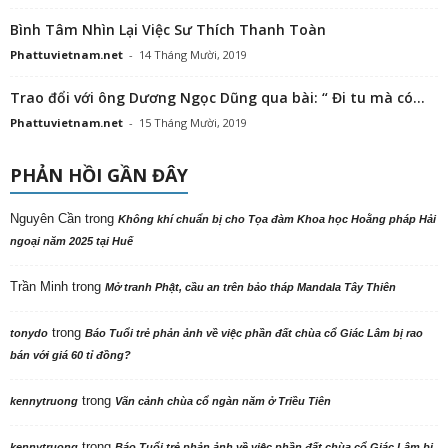
Bình Tâm Nhìn Lại Việc Sư Thích Thanh Toàn
Phattuvietnam.net
-
14 Tháng Mười, 2019
Trao đổi với ông Dương Ngọc Dũng qua bài: “ Đi tu mà có...
Phattuvietnam.net
-
15 Tháng Mười, 2019
PHẢN HỒI GẦN ĐÂY
Nguyên Cần
trong
Không khí chuẩn bị cho Tọa đàm Khoa học Hoằng pháp Hải
ngoại năm 2025 tại Huế
Trần Minh
trong
Mở tranh Phật, cầu an trên bảo tháp Mandala Tây Thiên
trong
tonydo
Báo Tuổi trẻ phản ảnh về việc phần đất chùa cổ Giác Lâm bị rao
bán với giá 60 tỉ đồng?
trong
kennytruong
Vãn cảnh chùa cổ ngàn năm ở Triều Tiên
trong
kennytruong
Báo Tuổi trẻ phản ảnh về việc phần đất chùa cổ Giác Lâm bị