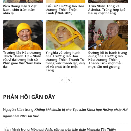
Rằm tháng Bảy ở Việt
Tiểu sử Trưởng lão Hòa
Trần Nhân Tông và
Nam, chín trăm năm
thượng Thích Thiện
Ashoka: Trùng hợp lạ ở
nhìn lại
Tánh (1941-2025)
hai vị Phật hoàng
Trưởng lão Hòa thượng
Ý nghĩa và công hạnh
Đường lối tu hành trung
Thích Thanh Từ – Nhân
của Trưởng lão Hòa
dung của Trưởng lão
vật vĩ đại trong lịch sử
thượng Thích Thanh Từ
Hòa thượng Thích
Phật giáo Việt Nam hiện
trong việc thành lập, duy
Thanh Từ – một mẫu
đại
trì và phát triển một
mực cần noi gương
Tăng...
PHẢN HỒI GẦN ĐÂY
Nguyên Cần
trong
Không khí chuẩn bị cho Tọa đàm Khoa học Hoằng pháp Hải
ngoại năm 2025 tại Huế
Trần Minh
trong
Mở tranh Phật, cầu an trên bảo tháp Mandala Tây Thiên