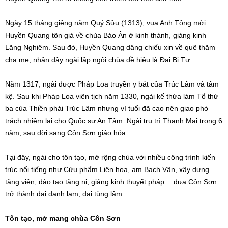
Ngày 15 tháng giêng năm Quý Sửu (1313), vua Anh Tông mời
Huyền Quang tôn giả về chùa Báo Ân ở kinh thành, giảng kinh
Lăng Nghiêm. Sau đó, Huyền Quang dâng chiếu xin về quê thăm
cha mẹ, nhân đây ngài lập ngôi chùa đề hiệu là Đại Bi Tự.
Năm 1317, ngài được Pháp Loa truyền y bát của Trúc Lâm và tâm
kệ. Sau khi Pháp Loa viên tịch năm 1330, ngài kế thừa làm Tổ thứ
ba của Thiền phái Trúc Lâm nhưng vì tuổi đã cao nên giao phó
trách nhiệm lại cho Quốc sư An Tâm. Ngài trụ trì Thanh Mai trong 6
năm, sau dời sang Côn Sơn giáo hóa.
Tại đây, ngài cho tôn tạo, mở rộng chùa với nhiều công trình kiến
trúc nổi tiếng như Cửu phẩm Liên hoa, am Bạch Vân, xây dựng
tăng viện, đào tạo tăng ni, giảng kinh thuyết pháp… đưa Côn Sơn
trở thành đại danh lam, đại tùng lâm.
Tôn tạo, mở mang chùa Côn Sơn