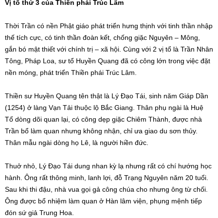
Vị tổ thứ 3 của Thiền phái Trúc Lâm
Thời Trần có nền Phật giáo phát triển hưng thịnh với tinh thần nhập
thế tích cực, có tinh thần đoàn kết, chống giặc Nguyên – Mông,
gắn bó mật thiết với chính trị – xã hội. Cùng với 2 vị tổ là Trần Nhân
Tông, Pháp Loa, sư tổ Huyền Quang đã có công lớn trong việc đặt
nền móng, phát triển Thiền phái Trúc Lâm.
Thiền sư Huyền Quang tên thật là Lý Đạo Tái, sinh năm Giáp Dần
(1254) ở làng Vạn Tải thuộc lộ Bắc Giang. Thân phụ ngài là Huệ
Tổ dòng dõi quan lại, có công dẹp giặc Chiêm Thành, được nhà
Trần bổ làm quan nhưng không nhận, chỉ ưa giao du sơn thủy.
Thân mẫu ngài dòng họ Lê, là người hiền đức.
Thuở nhỏ, Lý Đạo Tái dung nhan kỳ lạ nhưng rất có chí hướng học
hành. Ông rất thông minh, lanh lợi, đỗ Trạng Nguyên năm 20 tuổi.
Sau khi thi đậu, nhà vua gọi gả công chúa cho nhưng ông từ chối.
Ông được bổ nhiệm làm quan ở Hàn lâm viện, phụng mệnh tiếp
đón sứ giả Trung Hoa.