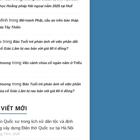
học Hoằng pháp Hải ngoại năm 2025 tại Huế
Minh
trong
Mở tranh Phật, cầu an trên bảo tháp
la Tây Thiên
trong
o
Báo Tuổi trẻ phản ảnh về việc phần đất
ổ Giác Lâm bị rao bán với giá 60 tỉ đồng?
trong
truong
Vãn cảnh chùa cổ ngàn năm ở Triều
trong
truong
Báo Tuổi trẻ phản ảnh về việc phần
ùa cổ Giác Lâm bị rao bán với giá 60 tỉ đồng?
 VIẾT MỚI
n Quốc sư trong lịch sử dân tộc và định
 xây dựng Điện thờ Quốc sư tại Hà Nội
ng Tám, 2026