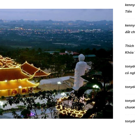
kenny
Tiên
kenny
đất ch
Thích
Khóa 
tonyd
có ngh
tonyd
tonyd
chương
tonyd