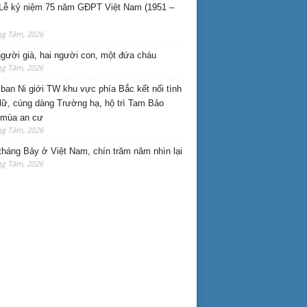
Lễ kỷ niệm 75 năm GĐPT Việt Nam (1951 –
ng Tám, 2026
gười già, hai người con, một đứa cháu
ng Tám, 2026
ban Ni giới TW khu vực phía Bắc kết nối tình
lữ, cúng dàng Trường hạ, hộ trì Tam Bảo
 mùa an cư
ng Tám, 2026
háng Bảy ở Việt Nam, chín trăm năm nhìn lại
ng Tám, 2026