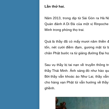
Lần thứ hai.
Năm 2013, trong dịp từ Sài Gòn ra Hà N
Quán đảnh A Di Đà của một vị Rinpoche t
Minh trong phòng thọ trai.
Quả là thầy đã có mấy mươi năm thiền đị
tốn, nét cười điềm đạm, gương mặt từ b
chân Phật bước ra từ giảng đường Đại học
Sau vụ thầy bị tai nạn về truyền thông t
thầy Thái Minh. Ánh sáng đó như hào qu
Bởi thầy vẫn khoác áo Như Lai, thầy vẫn
cho hàng vạn Phật tử vẫn hướng về thầ
ghềnh.