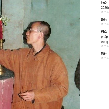
Huế: 
2026)
8 Thá
Bốn n
8 Thá
Phân 
pháp 
trong
8 Thá
Rằm t
8 Thá