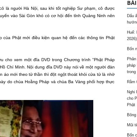
BÀI
ô là người Hà Nội, sau khi tốt nghiệp Sư phạm, cô được
huyển vào Sài Gòn khó có cơ hội đến tỉnh Quảng Ninh nên
Dấu ấ
hướng
Huế: 
 của Phật mới điều kiện quan hệ đến các thông tin Phật
2026)
Bốn n
Phân 
u cho xem một đĩa DVD trong Chương trình “Phật Pháp
pháp 
ồ Chí Minh. Nội dung đĩa DVD này nói về một người đàn
trong
n áo mới theo tử thần thì đột ngột thoát khỏi cửa tử là nhờ
này do chùa Hoằng Pháp và chùa Ba Vàng phối hợp thực
Rằm t
Nghi 
cho P
Phật
Bông 
Mũi t
Bốn c