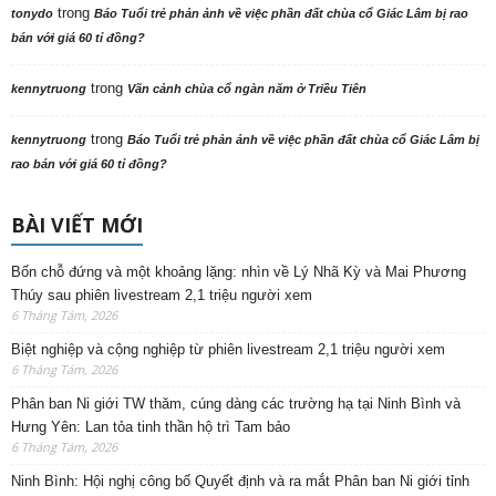
trong
tonydo
Báo Tuổi trẻ phản ảnh về việc phần đất chùa cổ Giác Lâm bị rao
bán với giá 60 tỉ đồng?
trong
kennytruong
Vãn cảnh chùa cổ ngàn năm ở Triều Tiên
trong
kennytruong
Báo Tuổi trẻ phản ảnh về việc phần đất chùa cổ Giác Lâm bị
rao bán với giá 60 tỉ đồng?
BÀI VIẾT MỚI
Bốn chỗ đứng và một khoảng lặng: nhìn về Lý Nhã Kỳ và Mai Phương
Thúy sau phiên livestream 2,1 triệu người xem
6 Tháng Tám, 2026
Biệt nghiệp và cộng nghiệp từ phiên livestream 2,1 triệu người xem
6 Tháng Tám, 2026
Phân ban Ni giới TW thăm, cúng dàng các trường hạ tại Ninh Bình và
Hưng Yên: Lan tỏa tinh thần hộ trì Tam bảo
6 Tháng Tám, 2026
Ninh Bình: Hội nghị công bố Quyết định và ra mắt Phân ban Ni giới tỉnh