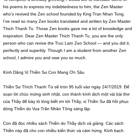
his poems to express my indebtedness to him, the Zen Master
who’s revived the Zen school founded by King Tran Nhan Tong.
I’ve read so many Zen books translated and written by Zen Master
Thich Thanh Tu. Those Zen books gave me a lot of knowledge and
inspiration. Dear Zen Master Thich Thanh Tu, you are the only
person who can revive the Truc Lam Zen School — and you did it,
perfectly and superbly. Though I am a student from another Zen
school, I admire you and owe you so much.
Kính Dâng Vị Thiền Sư Con Mang Ơn Sâu
Thiền Sư Thích Thanh Từ sẽ tròn 95 tuổi vào ngày 24/7/2019. Để
soạn lời chúc mừng sinh nhật, con thành kính dịch một vài bài thơ
của Thầy để bày tỏ lòng biết ơn tới Thầy, vị Thiền Sư đã hồi phục
dòng Thiền do Vua Trần Nhân Tông sáng lập.
Con đã đọc nhiều sách Thiền do Thầy dịch và giảng. Các sách
Thiền này đã cho con nhiều kiến thức và cảm hứng. Kính bạch