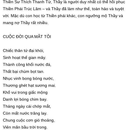
Thiền Sư Thích Thanh Từ, Thầy là người duy nhất có thể hồi phục
Thiền Phái Trúc Lâm – và Thầy đã làm như thế, toàn hảo và tuyệt
vời. Mặc dù con học từ Thiền phái khác, con ngưỡng mộ Thầy và
mang nợ Thầy rất nhiều.
CUỘC ĐỜI QUA MẮT TÔI
Chiếc thân tứ đại khói,
Sinh hoạt thế gian mây.
Thành công khối nước đá,
Thất bại chùm bọt tan.
Nhục vinh bong bóng nước,
Thương ghét hạt sương mai.
Khổ vui trong giấc mộng
Danh lợi bóng chim bay.
Tháng ngày cái chớp mắt,
Còn mất nước trăng lay.
Chung cuộc cơn gió thoảng,
Viên mãn bầu trời trong.