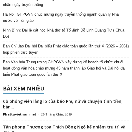
nhân ngày truyền thống
Hà Nội: GHPGVN chúc mừng ngày truyền thống ngành quản lý Nhà
nước về Tôn giáo
Ninh Bình: Đại lễ cất nóc Nhà thờ tổ Tổ đình Đỗ Linh Quang Tự ( Chùa
Đọ)
Ban Chỉ đạo Đại hội Đại biểu Phật giáo toàn quốc lần thứ X (2026 – 2031)
họp phiên trực tuyến
Ban Văn hóa Trung ương GHPGVN xây dựng kế hoạch tổ chức chuỗi
hoạt động văn hóa chào mừng 45 năm thành lập Giáo hội và Đại hội đại
biểu Phật giáo toàn quốc lần thứ X
BÀI XEM NHIỀU
Cô phóng viên lẳng lơ của báo Phụ nữ và chuyện tình tiền,
bản...
Phattuvietnam.net
-
26 Tháng Chín, 2019
Tấn phong Thượng toạ Thích Đồng Ngộ kế nhiệm trụ trì và