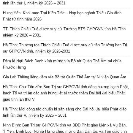
tỉnh lần thứ I, nhiệm kỳ 2026 – 2031
Hưng Yên: Khai mạc Trại Kiền Trắc – Họp bạn ngành Thiếu Gia đình
Phật tử tỉnh năm 2026
TT. Thích Chiếu Tuệ được suy cử Trưởng BTS GHPGVN tỉnh Hà Tĩnh
nhiệm kỳ 2026 – 2031
Hà Tĩnh: Thượng tọa Thích Chiếu Tuệ được suy cử tân Trưởng ban Trị
sự GHPGVN tỉnh, nhiệm kỳ 2026-2031
Đêm lễ Ngũ Bách Danh kính mừng vía Bồ tát Quán Thế Âm tại chùa
Phước Hưng
Gia Lai: Thiêng liêng đêm vía Bồ tát Quán Thế Âm tại Ni viện Quan Âm
Hà Tĩnh: Chư Tôn đức Ban Trị sự GHPGVN tỉnh dâng hương bạch Phật,
bạch Tổ và tri ân các anh hùng liệt sĩ trước thềm Đại hội đại biểu Phật
giáo tỉnh lần thứ V
Hà Tĩnh: Mọi công tác chuẩn bị sẵn sàng cho Đại hội đại biểu Phật giáo
tỉnh lần thứ V, nhiệm kỳ 2026 – 2031
Ninh Bình: Ban Trị sự GHPGVN tỉnh và BĐD Phật giáo Liên xã Vụ Bản,
Ý Yên, Bình Lục, Nghĩa Hưng chúc mừng Ban Dân tộc và Tôn giáo tỉnh