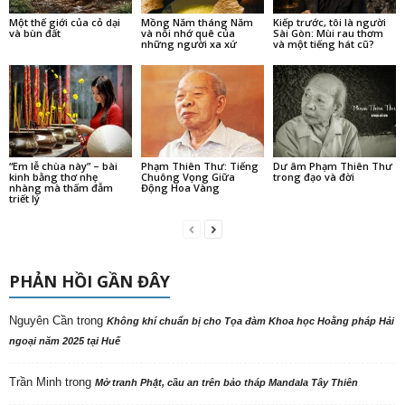
Một thế giới của cỏ dại
Mồng Năm tháng Năm
Kiếp trước, tôi là người
và bùn đất
và nỗi nhớ quê của
Sài Gòn: Mùi rau thơm
những người xa xứ
và một tiếng hát cũ?
“Em lễ chùa này” – bài
Phạm Thiên Thư: Tiếng
Dư âm Phạm Thiên Thư
kinh bằng thơ nhẹ
Chuông Vọng Giữa
trong đạo và đời
nhàng mà thấm đẫm
Động Hoa Vàng
triết lý
PHẢN HỒI GẦN ĐÂY
Nguyên Cần
trong
Không khí chuẩn bị cho Tọa đàm Khoa học Hoằng pháp Hải
ngoại năm 2025 tại Huế
Trần Minh
trong
Mở tranh Phật, cầu an trên bảo tháp Mandala Tây Thiên