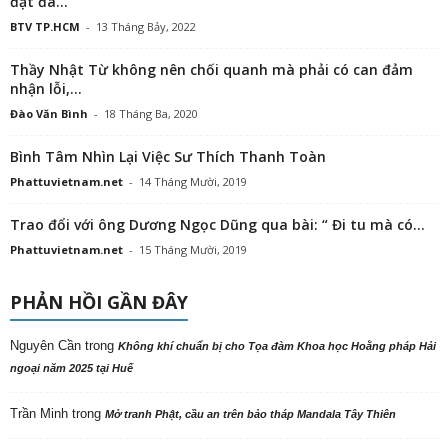
đặt đá...
BTV TP.HCM
-
13 Tháng Bảy, 2022
Thầy Nhật Từ không nên chối quanh mà phải có can đảm
nhận lỗi,...
Đào Văn Bình
-
18 Tháng Ba, 2020
Bình Tâm Nhìn Lại Việc Sư Thích Thanh Toàn
Phattuvietnam.net
-
14 Tháng Mười, 2019
Trao đổi với ông Dương Ngọc Dũng qua bài: “ Đi tu mà có...
Phattuvietnam.net
-
15 Tháng Mười, 2019
PHẢN HỒI GẦN ĐÂY
Nguyên Cần
trong
Không khí chuẩn bị cho Tọa đàm Khoa học Hoằng pháp Hải
ngoại năm 2025 tại Huế
Trần Minh
trong
Mở tranh Phật, cầu an trên bảo tháp Mandala Tây Thiên