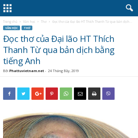
Trang chủ
Văn học
Thơ
Đọc thơ của Đại lão HT Thích Thanh Từ qua bản dịch...
VĂN HỌC
THƠ
Đọc thơ của Đại lão HT Thích
Thanh Từ qua bản dịch bằng
tiếng Anh
Bởi
Phattuvietnam.net
-
24 Tháng Bảy, 2019