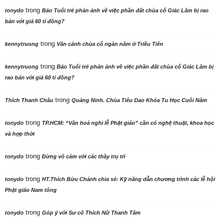
trong
tonydo
Báo Tuổi trẻ phản ảnh về việc phần đất chùa cổ Giác Lâm bị rao
bán với giá 60 tỉ đồng?
trong
kennytruong
Vãn cảnh chùa cổ ngàn năm ở Triều Tiên
trong
kennytruong
Báo Tuổi trẻ phản ảnh về việc phần đất chùa cổ Giác Lâm bị
rao bán với giá 60 tỉ đồng?
trong
Thích Thanh Châu
Quảng Ninh. Chùa Tiêu Dao Khóa Tu Học Cuối Năm
trong
tonydo
TP.HCM: “Văn hoá nghi lễ Phật giáo” cần có nghệ thuật, khoa học
và hợp thời
trong
tonydo
Đừng vô cảm với các thầy trụ trì
trong
tonydo
HT.Thích Bửu Chánh chia sẻ: Kỹ năng dẫn chương trình các lễ hội
Phật giáo Nam tông
trong
tonydo
Góp ý với Sư cô Thích Nữ Thanh Tâm