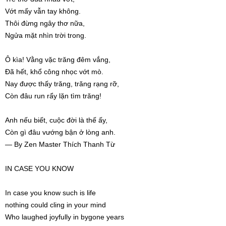
Vớt mấy vẫn tay không.
Thôi đừng ngây thơ nữa,
Ngửa mặt nhìn trời trong.
Ô kìa! Vằng vặc trăng đêm vắng,
Đã hết, khổ công nhọc vớt mò.
Nay được thấy trăng, trăng rạng rỡ,
Còn đâu run rẩy lặn tìm trăng!
Anh nếu biết, cuộc đời là thế ấy,
Còn gì đâu vướng bận ở lòng anh.
— By Zen Master Thích Thanh Từ
IN CASE YOU KNOW
In case you know such is life
nothing could cling in your mind
Who laughed joyfully in bygone years