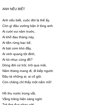
ANH NẾU BIẾT
Anh nếu biết, cuộc đời là thế ấy,
Còn gì đâu vướng bận ở lòng anh.
Ai cười vui năm trước,
Ai khổ đau tháng này,
Ai tiền rừng bạc bể,
Ai bát cơm khó đầy,
Ai vinh quang tột đỉnh,
Ai tủi nhục cùng đồ?
Dòng đời cứ trôi, trôi qua mãi,
Năm tháng mang đi, đi kiếp người.
Đâu tá những ai, ai cố giữ,
Còn chăng chỉ thấy một nấm mồ!
Hồ thu nước trong vắt,
Vầng trăng hiện sáng ngời.
Trẻ thơ đua nhau vớt,