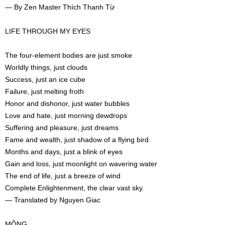
— By Zen Master Thích Thanh Từ
LIFE THROUGH MY EYES
The four-element bodies are just smoke
Worldly things, just clouds
Success, just an ice cube
Failure, just melting froth
Honor and dishonor, just water bubbles
Love and hate, just morning dewdrops
Suffering and pleasure, just dreams
Fame and wealth, just shadow of a flying bird
Months and days, just a blink of eyes
Gain and loss, just moonlight on wavering water
The end of life, just a breeze of wind
Complete Enlightenment, the clear vast sky.
— Translated by Nguyen Giac
MỘNG