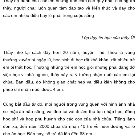
Thầy đã dành cho các em những tình cảm cao quý nhất của người
thầy, người cha; luôn quan tâm đạo tạo về kiến thức và dạy cho
các em nhiều điều hay lẽ phải trong cuộc sống.
Lớp dạy tin học của thầy Út
Thầy nhờ lại cách đây hơn 20 năm, huyện Thủ Thừa là vùng
thường xuyên bị ngập lũ, học sinh đi học rất khó khăn, rất nhiều trẻ
em bị thất học. Thương những trẻ em học giỏi nhưng phải dang dở
việc học vì nhà nghèo, thầy nảy ra ý tưởng nhận nuôi các em tại
chùa. Ban đầu, do không gian chật hẹp và điều kiện không cho
phép chỉ nhận nuôi được 4 em.
Cũng bắt đầu từ đó, mọi người trong vùng quen với hình ảnh nhà
sư mặc áo nâu sồng, vai đeo túi vải đi làm thủ tục nhập học, đóng
học phí và họp phụ huynh cho các con của nhà chùa. Tiếng lành
đồn xa, đến năm 2000 chùa đã nhận 40 trẻ về nuôi dưỡng và lo
cho ăn học. Đến nay, số trẻ đã lên đến 68 em.