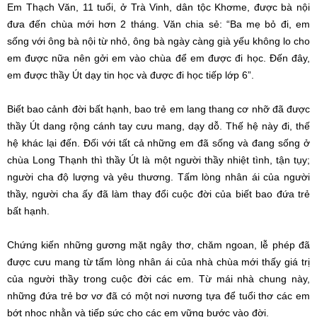
Em Thạch Văn, 11 tuổi, ở Trà Vinh, dân tộc Khơme, được bà nội
đưa đến chùa mới hơn 2 tháng. Văn chia sẻ: “Ba mẹ bỏ đi, em
sống với ông bà nội từ nhỏ, ông bà ngày càng già yếu không lo cho
em được nữa nên gởi em vào chùa để em được đi học. Đến đây,
em được thầy Út dạy tin học và được đi học tiếp lớp 6”.
Biết bao cảnh đời bất hạnh, bao trẻ em lang thang cơ nhỡ đã được
thầy Út dang rộng cánh tay cưu mang, dạy dỗ. Thế hệ này đi, thế
hệ khác lại đến. Đối với tất cả những em đã sống và đang sống ở
chùa Long Thạnh thì thầy Út là một người thầy nhiệt tình, tận tụy;
người cha độ lượng và yêu thương. Tấm lòng nhân ái của người
thầy, người cha ấy đã làm thay đổi cuộc đời của biết bao đứa trẻ
bất hạnh.
Chứng kiến những gương mặt ngây thơ, chăm ngoan, lễ phép đã
được cưu mang từ tấm lòng nhân ái của nhà chùa mới thấy giá trị
của người thầy trong cuộc đời các em. Từ mái nhà chung này,
những đứa trẻ bơ vơ đã có một nơi nương tựa để tuổi thơ các em
bớt nhọc nhằn và tiếp sức cho các em vững bước vào đời.