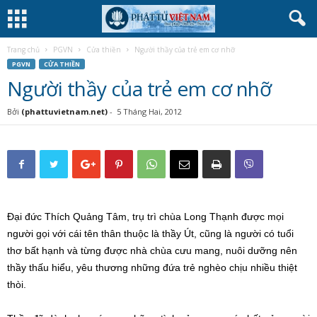
Trang chủ
PGVN
Cửa thiền
Người thầy của trẻ em cơ nhỡ
PGVN
CỬA THIỀN
Người thầy của trẻ em cơ nhỡ
Bởi
(phattuvietnam.net)
-
5 Tháng Hai, 2012
Đại đức Thích Quảng Tâm, trụ trì chùa Long Thạnh được mọi
người gọi với cái tên thân thuộc là thầy Út, cũng là người có tuổi
thơ bất hạnh và từng được nhà chùa cưu mang, nuôi dưỡng nên
thầy thấu hiểu, yêu thương những đứa trẻ nghèo chịu nhiều thiệt
thòi.