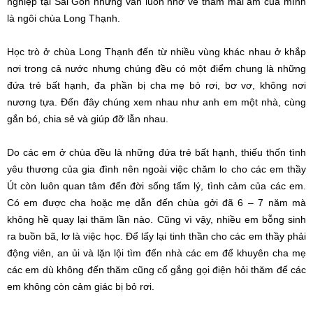
nghiệp tại Sài Gòn nhưng vẫn luôn nhớ về thăm mái ấm của mình
là ngôi chùa Long Thạnh.
Học trò ở chùa Long Thạnh đến từ nhiều vùng khác nhau ở khắp
nơi trong cả nước nhưng chúng đều có một điểm chung là những
đứa trẻ bất hạnh, đa phần bị cha mẹ bỏ rơi, bơ vơ, không nơi
nương tựa. Đến đây chúng xem nhau như anh em một nhà, cùng
gắn bó, chia sẻ và giúp đỡ lẫn nhau.
Do các em ở chùa đều là những đứa trẻ bất hạnh, thiếu thốn tình
yêu thương của gia đình nên ngoài việc chăm lo cho các em thầy
Út còn luôn quan tâm đến đời sống tấm lý, tình cảm của các em.
Có em được cha hoặc mẹ dẫn đến chùa gởi đã 6 – 7 năm mà
không hề quay lại thăm lần nào. Cũng vì vậy, nhiều em bỗng sinh
ra buồn bã, lơ là việc học. Để lấy lại tinh thần cho các em thầy phải
động viên, an ủi và lặn lội tìm đến nhà các em để khuyên cha mẹ
các em dù không đến thăm cũng cố gắng gọi điện hỏi thăm để các
em không còn cảm giác bị bỏ rơi.