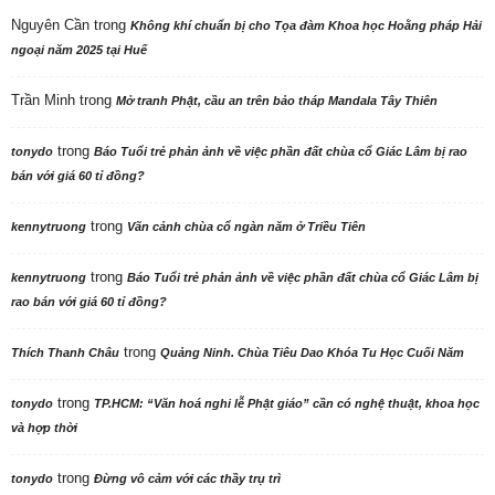
Nguyên Cần
trong
Không khí chuẩn bị cho Tọa đàm Khoa học Hoằng pháp Hải
ngoại năm 2025 tại Huế
Trần Minh
trong
Mở tranh Phật, cầu an trên bảo tháp Mandala Tây Thiên
trong
tonydo
Báo Tuổi trẻ phản ảnh về việc phần đất chùa cổ Giác Lâm bị rao
bán với giá 60 tỉ đồng?
trong
kennytruong
Vãn cảnh chùa cổ ngàn năm ở Triều Tiên
trong
kennytruong
Báo Tuổi trẻ phản ảnh về việc phần đất chùa cổ Giác Lâm bị
rao bán với giá 60 tỉ đồng?
trong
Thích Thanh Châu
Quảng Ninh. Chùa Tiêu Dao Khóa Tu Học Cuối Năm
trong
tonydo
TP.HCM: “Văn hoá nghi lễ Phật giáo” cần có nghệ thuật, khoa học
và hợp thời
trong
tonydo
Đừng vô cảm với các thầy trụ trì