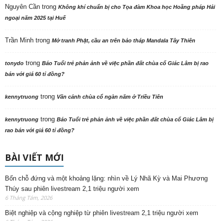
Nguyên Cần
trong
Không khí chuẩn bị cho Tọa đàm Khoa học Hoằng pháp Hải
ngoại năm 2025 tại Huế
Trần Minh
trong
Mở tranh Phật, cầu an trên bảo tháp Mandala Tây Thiên
trong
tonydo
Báo Tuổi trẻ phản ảnh về việc phần đất chùa cổ Giác Lâm bị rao
bán với giá 60 tỉ đồng?
trong
kennytruong
Vãn cảnh chùa cổ ngàn năm ở Triều Tiên
trong
kennytruong
Báo Tuổi trẻ phản ảnh về việc phần đất chùa cổ Giác Lâm bị
rao bán với giá 60 tỉ đồng?
BÀI VIẾT MỚI
Bốn chỗ đứng và một khoảng lặng: nhìn về Lý Nhã Kỳ và Mai Phương
Thúy sau phiên livestream 2,1 triệu người xem
6 Tháng Tám, 2026
Biệt nghiệp và cộng nghiệp từ phiên livestream 2,1 triệu người xem