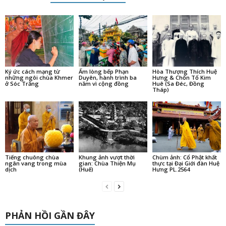
Ký ức cách mạng từ
Ấm lòng bếp Phạn
Hòa Thượng Thích Huệ
những ngôi chùa Khmer
Duyên, hành trình ba
Hưng & Chốn Tổ Kim
ở Sóc Trăng
năm vì cộng đồng
Huê (Sa Đéc, Đồng
Tháp)
Tiếng chuông chùa
Khung ảnh vượt thời
Chùm ảnh: Cổ Phật khất
ngân vang trong mùa
gian: Chùa Thiện Mụ
thực tại Đại Giới đàn Huệ
dịch
(Huế)
Hưng PL.2564
PHẢN HỒI GẦN ĐÂY