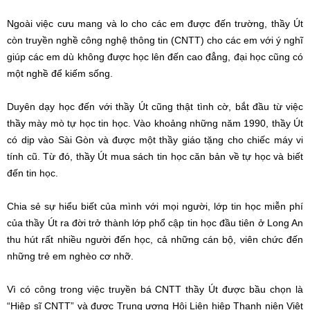
Ngoài việc cưu mang và lo cho các em được đến trường, thầy Út
còn truyền nghề công nghệ thông tin (CNTT) cho các em với ý nghĩ
giúp các em dù không được học lên đến cao đẳng, đại học cũng có
một nghề để kiếm sống.
Duyên dạy học đến với thầy Út cũng thật tình cờ, bắt đầu từ việc
thầy mày mò tự học tin học. Vào khoảng những năm 1990, thầy Út
có dịp vào Sài Gòn và được một thầy giáo tặng cho chiếc máy vi
tính cũ. Từ đó, thầy Út mua sách tin học căn bản về tự học và biết
đến tin học.
Chia sẻ sự hiểu biết của mình với mọi người, lớp tin học miễn phí
của thầy Út ra đời trở thành lớp phổ cập tin học đầu tiên ở Long An
thu hút rất nhiều người đến học, cả những cán bộ, viên chức đến
những trẻ em nghèo cơ nhỡ.
Vì có công trong việc truyền bá CNTT thầy Út được bầu chọn là
“Hiệp sĩ CNTT” và được Trung ương Hội Liên hiệp Thanh niên Việt