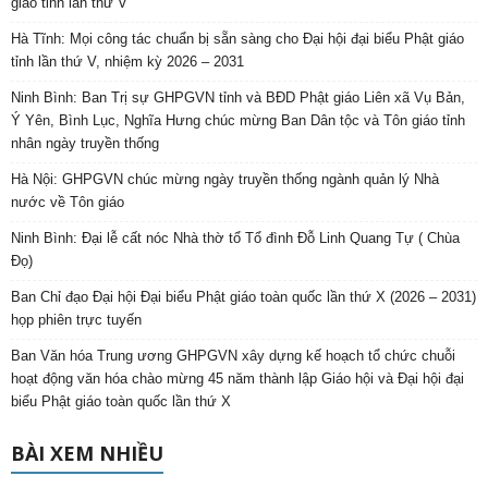
giáo tỉnh lần thứ V
Hà Tĩnh: Mọi công tác chuẩn bị sẵn sàng cho Đại hội đại biểu Phật giáo
tỉnh lần thứ V, nhiệm kỳ 2026 – 2031
Ninh Bình: Ban Trị sự GHPGVN tỉnh và BĐD Phật giáo Liên xã Vụ Bản,
Ý Yên, Bình Lục, Nghĩa Hưng chúc mừng Ban Dân tộc và Tôn giáo tỉnh
nhân ngày truyền thống
Hà Nội: GHPGVN chúc mừng ngày truyền thống ngành quản lý Nhà
nước về Tôn giáo
Ninh Bình: Đại lễ cất nóc Nhà thờ tổ Tổ đình Đỗ Linh Quang Tự ( Chùa
Đọ)
Ban Chỉ đạo Đại hội Đại biểu Phật giáo toàn quốc lần thứ X (2026 – 2031)
họp phiên trực tuyến
Ban Văn hóa Trung ương GHPGVN xây dựng kế hoạch tổ chức chuỗi
hoạt động văn hóa chào mừng 45 năm thành lập Giáo hội và Đại hội đại
biểu Phật giáo toàn quốc lần thứ X
BÀI XEM NHIỀU