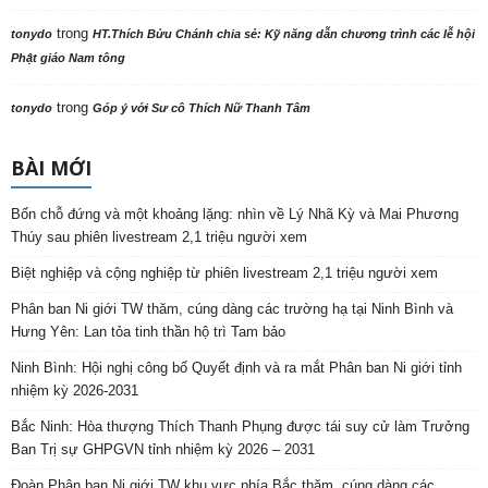
trong
tonydo
HT.Thích Bửu Chánh chia sẻ: Kỹ năng dẫn chương trình các lễ hội
Phật giáo Nam tông
trong
tonydo
Góp ý với Sư cô Thích Nữ Thanh Tâm
BÀI MỚI
Bốn chỗ đứng và một khoảng lặng: nhìn về Lý Nhã Kỳ và Mai Phương
Thúy sau phiên livestream 2,1 triệu người xem
Biệt nghiệp và cộng nghiệp từ phiên livestream 2,1 triệu người xem
Phân ban Ni giới TW thăm, cúng dàng các trường hạ tại Ninh Bình và
Hưng Yên: Lan tỏa tinh thần hộ trì Tam bảo
Ninh Bình: Hội nghị công bố Quyết định và ra mắt Phân ban Ni giới tỉnh
nhiệm kỳ 2026-2031
Bắc Ninh: Hòa thượng Thích Thanh Phụng được tái suy cử làm Trưởng
Ban Trị sự GHPGVN tỉnh nhiệm kỳ 2026 – 2031
Đoàn Phân ban Ni giới TW khu vực phía Bắc thăm, cúng dàng các