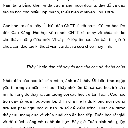
Nam tặng bằng khen vì đã cưu mang, nuôi dưỡng, dạy dỗ và đào
tạo tin học cho nhiều lớp thanh, thiếu niên ở huyện Thủ Thừa.
Các học trò của thầy Út biết đến CNTT từ rất sớm. Có em học lên
đến Cao Đẳng, Đại học về ngành CNTT rồi quay về chùa chỉ lại
cho thầy những điều mới. Vì vậy, từ lớp tin học căn bản thì giờ ở
chùa còn đào tạo kĩ thuật viên cài đặt và sửa chữa máy tính.
Thầy Út tận tình chỉ dạy tin học cho các trẻ ở nhà chùa
Nhắc đến các học trò của mình, ánh mắt thầy Út luôn tràn ngập
yêu thương và niềm tự hào. Thầy nhớ tên tất cả các học trò của
mình, trong đó thầy rất ấn tượng với cậu học trò tên Tuấn. Cậu học
trò ngày ấy vừa học xong lớp 9 thì cha mẹ ly dị, không nơi nương
tựa em phải nghỉ học đi bán vé số để kiếm sống. Tuấn đã được
thầy cưu mang đưa về chùa nuôi cho ăn học tiếp. Tuấn học rất giỏi
và đã thành công với nghề tin học. Bây giờ Tuấn sinh sống, lập