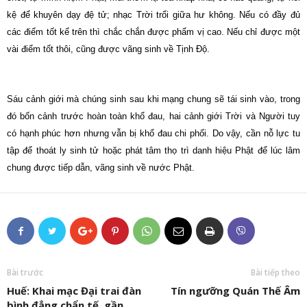
kệ để khuyên dạy đệ tử; nhạc Trời trổi giữa hư không. Nếu có đầy đủ
các điểm tốt kể trên thì chắc chắn được phẩm vị cao. Nếu chỉ được một
vài điểm tốt thôi, cũng được vãng sinh về Tịnh Độ.
Sáu cảnh giới mà chúng sinh sau khi mạng chung sẽ tái sinh vào, trong
đó bốn cảnh trước hoàn toàn khổ đau, hai cảnh giới Trời và Người tuy
có hạnh phúc hơn nhưng vẫn bị khổ đau chi phối. Do vậy, cần nỗ lực tu
tập để thoát ly sinh tử hoặc phát tâm thọ trì danh hiệu Phật để lúc lâm
chung được tiếp dẫn, vãng sinh về nước Phật.
Bài trước
Bài tiếp theo
Huế: Khai mạc Đại trai đàn
Tín ngưỡng Quán Thế Âm
bình đẳng chẩn tế, gần