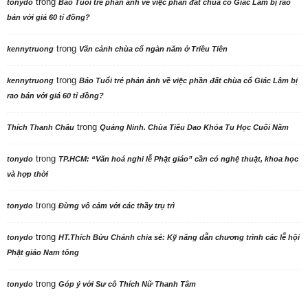
trong
tonydo
Báo Tuổi trẻ phản ảnh về việc phần đất chùa cổ Giác Lâm bị rao
bán với giá 60 tỉ đồng?
trong
kennytruong
Vãn cảnh chùa cổ ngàn năm ở Triều Tiên
trong
kennytruong
Báo Tuổi trẻ phản ảnh về việc phần đất chùa cổ Giác Lâm bị
rao bán với giá 60 tỉ đồng?
trong
Thích Thanh Châu
Quảng Ninh. Chùa Tiêu Dao Khóa Tu Học Cuối Năm
trong
tonydo
TP.HCM: “Văn hoá nghi lễ Phật giáo” cần có nghệ thuật, khoa học
và hợp thời
trong
tonydo
Đừng vô cảm với các thầy trụ trì
trong
tonydo
HT.Thích Bửu Chánh chia sẻ: Kỹ năng dẫn chương trình các lễ hội
Phật giáo Nam tông
trong
tonydo
Góp ý với Sư cô Thích Nữ Thanh Tâm