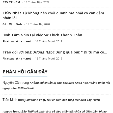
BTV TP.HCM
-
13 Tháng Bảy, 2022
Thầy Nhật Từ không nên chối quanh mà phải có can đảm
nhận lỗi,...
Đào Văn Bình
-
18 Tháng Ba, 2020
Bình Tâm Nhìn Lại Việc Sư Thích Thanh Toàn
Phattuvietnam.net
-
14 Tháng Mười, 2019
Trao đổi với ông Dương Ngọc Dũng qua bài: “ Đi tu mà có...
Phattuvietnam.net
-
15 Tháng Mười, 2019
PHẢN HỒI GẦN ĐÂY
Nguyên Cần
trong
Không khí chuẩn bị cho Tọa đàm Khoa học Hoằng pháp Hải
ngoại năm 2025 tại Huế
Trần Minh
trong
Mở tranh Phật, cầu an trên bảo tháp Mandala Tây Thiên
trong
tonydo
Báo Tuổi trẻ phản ảnh về việc phần đất chùa cổ Giác Lâm bị rao