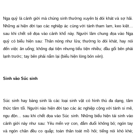
Ngạ quỷ là cảnh giới mà chúng sinh thường xuyên bị đói khát và sợ hãi.
Những ai hiện đời tạo các nghiệp ác cùng với tánh tham lam, keo kiệt…
sau khi chết sẽ đọa vào cảnh khổ này. Người lâm chung đọa vào Ngạ
quỷ có biểu hiện sau: Thân nóng như lửa; thường lo đói khát, hay nói
đến việc ăn uống; không đại tiện nhưng tiểu tiện nhiều; đầu gối bên phải
lạnh trước; tay bên phải nắm lại (biểu hiện lòng bỏn xẻn).
Sinh vào Súc sinh
Súc sinh hay bàng sinh là các loại sinh vật có hình thù đa dạng, tâm
thức tăm tối. Người nào hiện đời tạo các ác nghiệp cộng với tánh si mê,
ngu độn… sau khi chết đọa vào Súc sinh. Những biểu hiện tái sinh vào
cảnh giới này như sau: Yêu mến vợ con, đắm đuối không bỏ; ngón tay
và ngón chân đều co quắp; toàn thân toát mồ hôi; tiếng nói khò khè;