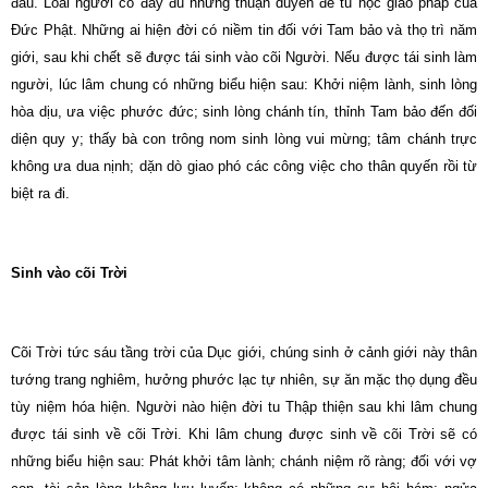
đau. Loài người có đầy đủ những thuận duyên để tu học giáo pháp của
Đức Phật. Những ai hiện đời có niềm tin đối với Tam bảo và thọ trì năm
giới, sau khi chết sẽ được tái sinh vào cõi Người. Nếu được tái sinh làm
người, lúc lâm chung có những biểu hiện sau: Khởi niệm lành, sinh lòng
hòa dịu, ưa việc phước đức; sinh lòng chánh tín, thỉnh Tam bảo đến đối
diện quy y; thấy bà con trông nom sinh lòng vui mừng; tâm chánh trực
không ưa dua nịnh; dặn dò giao phó các công việc cho thân quyến rồi từ
biệt ra đi.
Sinh vào cõi Trời
Cõi Trời tức sáu tầng trời của Dục giới, chúng sinh ở cảnh giới này thân
tướng trang nghiêm, hưởng phước lạc tự nhiên, sự ăn mặc thọ dụng đều
tùy niệm hóa hiện. Người nào hiện đời tu Thập thiện sau khi lâm chung
được tái sinh về cõi Trời. Khi lâm chung được sinh về cõi Trời sẽ có
những biểu hiện sau: Phát khởi tâm lành; chánh niệm rõ ràng; đối với vợ