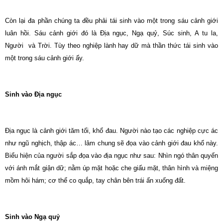
Còn lại đa phần chúng ta đều phải tái sinh vào một trong sáu cảnh giới
luân hồi. Sáu cảnh giới đó là Địa ngục, Ngạ quỷ, Súc sinh, A tu la,
Người và Trời. Tùy theo nghiệp lành hay dữ mà thần thức tái sinh vào
một trong sáu cảnh giới ấy.
Sinh vào Địa ngục
Địa ngục là cảnh giới tăm tối, khổ đau. Người nào tạo các nghiệp cực ác
như ngũ nghịch, thập ác… lâm chung sẽ đọa vào cảnh giới đau khổ này.
Biểu hiện của người sắp đọa vào địa ngục như sau: Nhìn ngó thân quyến
với ánh mắt giận dữ; nằm úp mặt hoặc che giấu mặt, thân hình và miệng
mồm hôi hám; cơ thể co quắp, tay chân bên trái ấn xuống đất.
Sinh vào Ngạ quỷ