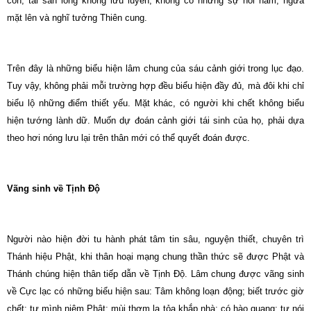
con, tài sản lòng không lưu luyến; không có những sự hôi hám; ngửa
mặt lên và nghĩ tưởng Thiên cung.
Trên đây là những biểu hiện lâm chung của sáu cảnh giới trong lục đạo.
Tuy vậy, không phải mỗi trường hợp đều biểu hiện đầy đủ, mà đôi khi chỉ
biểu lộ những điểm thiết yếu. Mặt khác, có người khi chết không biểu
hiện tướng lành dữ. Muốn dự đoán cảnh giới tái sinh của họ, phải dựa
theo hơi nóng lưu lại trên thân mới có thể quyết đoán được.
Vãng sinh về Tịnh Độ
Người nào hiện đời tu hành phát tâm tin sâu, nguyện thiết, chuyên trì
Thánh hiệu Phật, khi thân hoại mạng chung thần thức sẽ được Phật và
Thánh chúng hiện thân tiếp dẫn về Tịnh Độ. Lâm chung được vãng sinh
về Cực lạc có những biểu hiện sau: Tâm không loạn động; biết trước giờ
chết; tự mình niệm Phật; mùi thơm lạ tỏa khắp nhà; có hào quang; tự nói