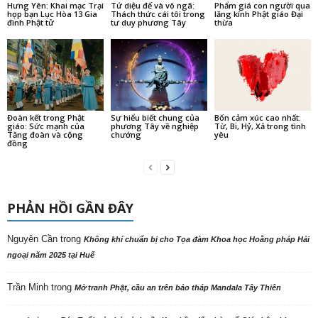
Hưng Yên: Khai mạc Trại
Tứ diệu đế và vô ngã:
Phẩm giá con người qua
họp bạn Lục Hòa 13 Gia
Thách thức cái tôi trong
lăng kính Phật giáo Đại
đình Phật tử
tư duy phương Tây
thừa
Đoàn kết trong Phật
Sự hiểu biết chung của
Bốn cảm xúc cao nhất:
giáo: Sức mạnh của
phương Tây về nghiệp
Từ, Bi, Hỷ, Xả trong tình
Tăng đoàn và cộng
chướng
yêu
đồng
PHẢN HỒI GẦN ĐÂY
Nguyên Cần
trong
Không khí chuẩn bị cho Tọa đàm Khoa học Hoằng pháp Hải
ngoại năm 2025 tại Huế
Trần Minh
trong
Mở tranh Phật, cầu an trên bảo tháp Mandala Tây Thiên