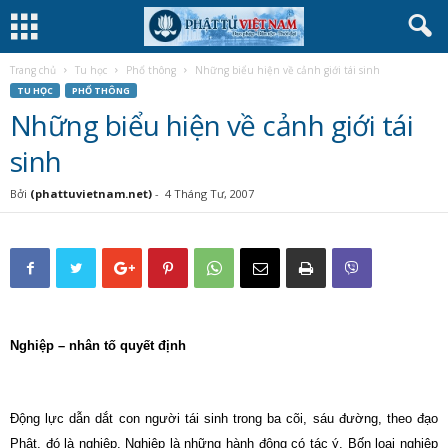
Trang chủ
Tu học
Phổ thông
Những biểu hiện về cảnh giới tái sinh
TU HỌC
PHỔ THÔNG
Những biểu hiện về cảnh giới tái
sinh
Bởi
(phattuvietnam.net)
-
4 Tháng Tư, 2007
Nghiệp – nhân tố quyết định
Động lực dẫn dắt con người tái sinh trong ba cõi, sáu đường, theo đạo
Phật, đó là nghiệp. Nghiệp là những hành động có tác ý. Bốn loại nghiệp