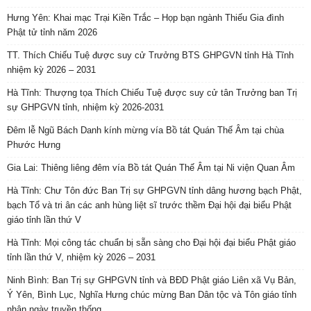
Hưng Yên: Khai mạc Trại Kiền Trắc – Họp bạn ngành Thiếu Gia đình
Phật tử tỉnh năm 2026
TT. Thích Chiếu Tuệ được suy cử Trưởng BTS GHPGVN tỉnh Hà Tĩnh
nhiệm kỳ 2026 – 2031
Hà Tĩnh: Thượng tọa Thích Chiếu Tuệ được suy cử tân Trưởng ban Trị
sự GHPGVN tỉnh, nhiệm kỳ 2026-2031
Đêm lễ Ngũ Bách Danh kính mừng vía Bồ tát Quán Thế Âm tại chùa
Phước Hưng
Gia Lai: Thiêng liêng đêm vía Bồ tát Quán Thế Âm tại Ni viện Quan Âm
Hà Tĩnh: Chư Tôn đức Ban Trị sự GHPGVN tỉnh dâng hương bạch Phật,
bạch Tổ và tri ân các anh hùng liệt sĩ trước thềm Đại hội đại biểu Phật
giáo tỉnh lần thứ V
Hà Tĩnh: Mọi công tác chuẩn bị sẵn sàng cho Đại hội đại biểu Phật giáo
tỉnh lần thứ V, nhiệm kỳ 2026 – 2031
Ninh Bình: Ban Trị sự GHPGVN tỉnh và BĐD Phật giáo Liên xã Vụ Bản,
Ý Yên, Bình Lục, Nghĩa Hưng chúc mừng Ban Dân tộc và Tôn giáo tỉnh
nhân ngày truyền thống