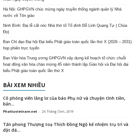
Hà Nội: GHPGVN chúc mừng ngày truyền thống ngành quản lý Nhà
nước về Tôn giáo
Ninh Bình: Đại lễ cất nóc Nhà thờ tổ Tổ đình Đỗ Linh Quang Tự ( Chùa
Đọ)
Ban Chỉ đạo Đại hội Đại biểu Phật giáo toàn quốc lần thứ X (2026 – 2031)
họp phiên trực tuyến
Ban Văn hóa Trung ương GHPGVN xây dựng kế hoạch tổ chức chuỗi
hoạt động văn hóa chào mừng 45 năm thành lập Giáo hội và Đại hội đại
biểu Phật giáo toàn quốc lần thứ X
BÀI XEM NHIỀU
Cô phóng viên lẳng lơ của báo Phụ nữ và chuyện tình tiền,
bản...
Phattuvietnam.net
-
26 Tháng Chín, 2019
Tấn phong Thượng toạ Thích Đồng Ngộ kế nhiệm trụ trì và
đặt đá...