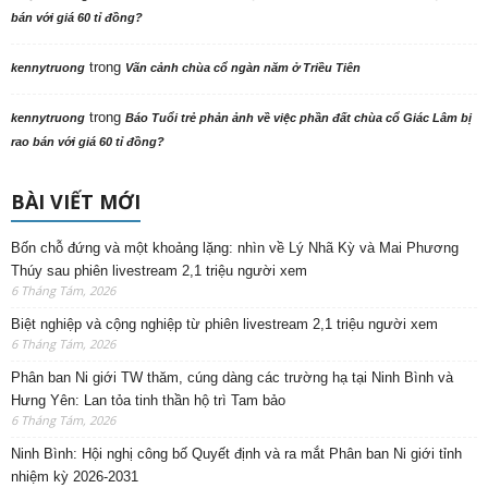
bán với giá 60 tỉ đồng?
trong
kennytruong
Vãn cảnh chùa cổ ngàn năm ở Triều Tiên
trong
kennytruong
Báo Tuổi trẻ phản ảnh về việc phần đất chùa cổ Giác Lâm bị
rao bán với giá 60 tỉ đồng?
BÀI VIẾT MỚI
Bốn chỗ đứng và một khoảng lặng: nhìn về Lý Nhã Kỳ và Mai Phương
Thúy sau phiên livestream 2,1 triệu người xem
6 Tháng Tám, 2026
Biệt nghiệp và cộng nghiệp từ phiên livestream 2,1 triệu người xem
6 Tháng Tám, 2026
Phân ban Ni giới TW thăm, cúng dàng các trường hạ tại Ninh Bình và
Hưng Yên: Lan tỏa tinh thần hộ trì Tam bảo
6 Tháng Tám, 2026
Ninh Bình: Hội nghị công bố Quyết định và ra mắt Phân ban Ni giới tỉnh
nhiệm kỳ 2026-2031