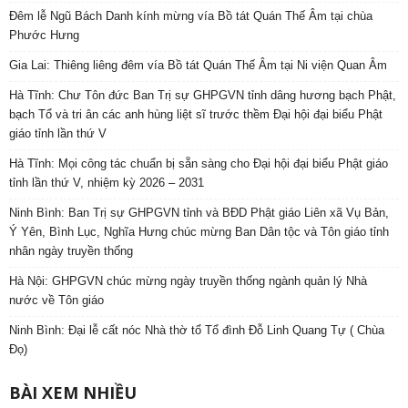
Đêm lễ Ngũ Bách Danh kính mừng vía Bồ tát Quán Thế Âm tại chùa
Phước Hưng
Gia Lai: Thiêng liêng đêm vía Bồ tát Quán Thế Âm tại Ni viện Quan Âm
Hà Tĩnh: Chư Tôn đức Ban Trị sự GHPGVN tỉnh dâng hương bạch Phật,
bạch Tổ và tri ân các anh hùng liệt sĩ trước thềm Đại hội đại biểu Phật
giáo tỉnh lần thứ V
Hà Tĩnh: Mọi công tác chuẩn bị sẵn sàng cho Đại hội đại biểu Phật giáo
tỉnh lần thứ V, nhiệm kỳ 2026 – 2031
Ninh Bình: Ban Trị sự GHPGVN tỉnh và BĐD Phật giáo Liên xã Vụ Bản,
Ý Yên, Bình Lục, Nghĩa Hưng chúc mừng Ban Dân tộc và Tôn giáo tỉnh
nhân ngày truyền thống
Hà Nội: GHPGVN chúc mừng ngày truyền thống ngành quản lý Nhà
nước về Tôn giáo
Ninh Bình: Đại lễ cất nóc Nhà thờ tổ Tổ đình Đỗ Linh Quang Tự ( Chùa
Đọ)
BÀI XEM NHIỀU