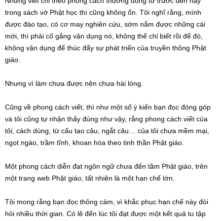
Nhưng viết chỉ theo phong cách thường dùng từ trước đến nay
trong sách vở Phật học thì cũng không ổn. Tôi nghĩ rằng, mình
được đào tạo, có cơ may nghiên cứu, sớm nắm được những cái
mới, thì phải cố gắng vận dụng nó, không thể chỉ biết rồi để đó,
không vận dụng để thúc đẩy sự phát triển của truyền thông Phật
giáo.
Nhưng vì làm chưa được nên chưa hài lòng.
Cũng về phong cách viết, thì như một số ý kiến bạn đọc đóng góp
và tôi cũng tự nhận thấy đúng như vậy, rằng phong cách viết của
tôi, cách dùng, từ cấu tạo câu, ngắt câu… của tôi chưa mềm mại,
ngọt ngào, trầm tĩnh, khoan hòa theo tinh thần Phật giáo.
Một phong cách diễn đạt ngôn ngữ chưa đến tầm Phật giáo, trên
một trang web Phật giáo, tất nhiên là một hạn chế lớn.
Tôi mong rằng bạn đọc thông cảm, vì khắc phục hạn chế này đòi
hỏi nhiều thời gian. Có lẽ đến lúc tôi đạt được một kết quả tu tập