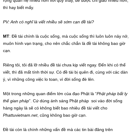
rộng quan hệ nhiều hơn với quý thầy, để được chỉ giáo nhiều hơn,
thì hay biết mấy.
PV: Anh có nghĩ là viết nhiều sẽ sớm cạn đề tài?
MT
: Đề tài chính là cuộc sống, mà cuộc sống thì luôn luôn nảy nở,
muôn hình vạn trạng, cho nên chắc chắn là đề tài không bao giờ
cạn.
Riêng tôi, tôi đã lỡ nhiều đề tài chưa kịp viết ngay. Đến khi có thể
viết, thì đã mất tính thời sự. Có đề tài bị quên đi, cùng với các dàn
ý, vì những công việc lo toan, vì đời sống đè lên.
Một trong những quan điểm lớn của đạo Phật là “
Phật pháp bất ly
thế gian pháp
”. Cứ dùng ánh sáng Phật pháp soi vào đời sống
hàng ngày là sẽ có không biết bao nhiêu đề tài viết cho
Phattuvietnam.net
, cũng không bao giờ cạn.
Đề tài còn là chính những vấn đề mà các tin bài đăng trên