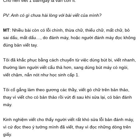
Cho nên viết 1 bài/ngày là vẫn còn ít.
PV: Anh có gì chưa hài lòng với bài viết của mình?
MT
: Nhiều bài còn có lỗi chính, thừa chữ, thiếu chữ, mất chữ, bỏ
sai dấu, mất dấu…, do đánh máy, hoặc người đánh máy đọc không
đúng bản viết tay.
Tôi đã khắc phục bằng cách chuyển từ việc dùng bút bi, viết nhanh,
thường làm người viết cẩu thả hơn, sang dùng bút máy có ngòi,
viết chậm, nắn nót như học sinh cấp 1.
Tôi cố gắng làm theo gương các thầy, viết gò chữ trên bản thảo,
thay vì viết cho có bản thảo rồi vứt đi sau khi sửa lại, có bản đánh
máy.
Kinh nghiệm viết cho thấy người viết rất khó sửa lỗi bản đánh máy,
vì cứ đọc theo ý tưởng mình đã viết, thay vì đọc những dòng trên
giấy.