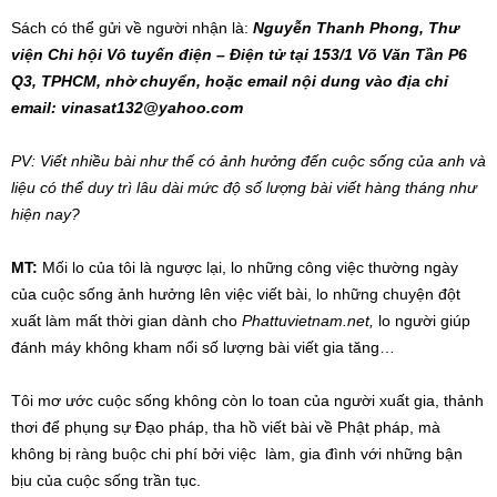
Sách có thể gửi về người nhận là:
Nguyễn Thanh Phong, Thư
viện Chi hội Vô tuyến điện – Điện tử tại 153/1 Võ Văn Tần P6
Q3, TPHCM, nhờ chuyển, hoặc email nội dung vào địa chỉ
email:
vinasat132@yahoo.com
PV: Viết nhiều bài như thế có ảnh hưởng đến cuộc sống của anh và
liệu có thể duy trì lâu dài mức độ số lượng bài viết hàng tháng như
hiện nay?
MT:
Mối lo của tôi là ngược lại, lo những công việc thường ngày
của cuộc sống ảnh hưởng lên việc viết bài, lo những chuyện đột
xuất làm mất thời gian dành cho
Phattuvietnam.net,
lo người giúp
đánh máy không kham nổi số lượng bài viết gia tăng…
Tôi mơ ước cuộc sống không còn lo toan của người xuất gia, thảnh
thơi để phụng sự Đạo pháp, tha hồ viết bài về Phật pháp, mà
không bị ràng buộc chi phí bởi việc làm, gia đình với những bận
bịu của cuộc sống trần tục.