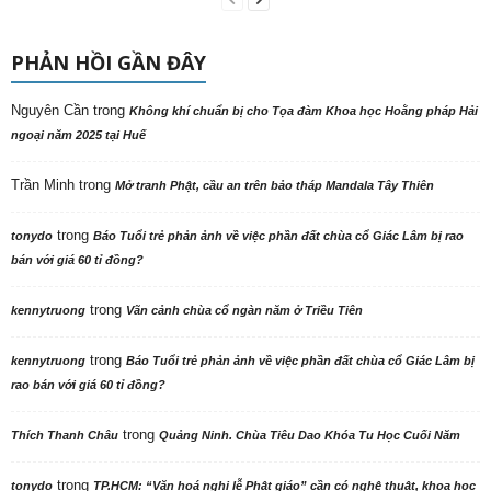
PHẢN HỒI GẦN ĐÂY
Nguyên Cần
trong
Không khí chuẩn bị cho Tọa đàm Khoa học Hoằng pháp Hải
ngoại năm 2025 tại Huế
Trần Minh
trong
Mở tranh Phật, cầu an trên bảo tháp Mandala Tây Thiên
trong
tonydo
Báo Tuổi trẻ phản ảnh về việc phần đất chùa cổ Giác Lâm bị rao
bán với giá 60 tỉ đồng?
trong
kennytruong
Vãn cảnh chùa cổ ngàn năm ở Triều Tiên
trong
kennytruong
Báo Tuổi trẻ phản ảnh về việc phần đất chùa cổ Giác Lâm bị
rao bán với giá 60 tỉ đồng?
trong
Thích Thanh Châu
Quảng Ninh. Chùa Tiêu Dao Khóa Tu Học Cuối Năm
trong
tonydo
TP.HCM: “Văn hoá nghi lễ Phật giáo” cần có nghệ thuật, khoa học