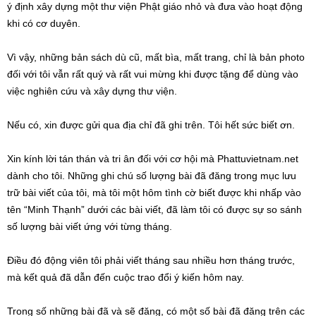
ý định xây dựng một thư viện Phật giáo nhỏ và đưa vào hoạt động
khi có cơ duyên.
Vì vậy, những bản sách dù cũ, mất bìa, mất trang, chỉ là bản photo
đối với tôi vẫn rất quý và rất vui mừng khi được tặng để dùng vào
việc nghiên cứu và xây dựng thư viện.
Nếu có, xin được gửi qua địa chỉ đã ghi trên. Tôi hết sức biết ơn.
Xin kính lời tán thán và tri ân đối với cơ hội mà Phattuvietnam.net
dành cho tôi. Những ghi chú số lượng bài đã đăng trong mục lưu
trữ bài viết của tôi, mà tôi một hôm tình cờ biết được khi nhấp vào
tên “Minh Thạnh” dưới các bài viết, đã làm tôi có được sự so sánh
số lượng bài viết ứng với từng tháng.
Điều đó động viên tôi phải viết tháng sau nhiều hơn tháng trước,
mà kết quả đã dẫn đến cuộc trao đổi ý kiến hôm nay.
Trong số những bài đã và sẽ đăng, có một số bài đã đăng trên các