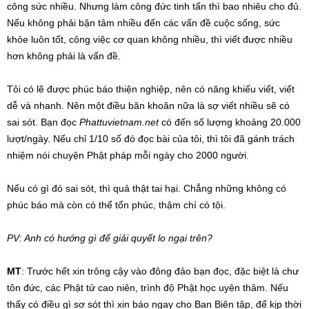
công sức nhiều. Nhưng làm công đức tinh tấn thì bao nhiêu cho đủ.
Nếu không phải bận tâm nhiều đến các vấn đề cuộc sống, sức
khỏe luôn tốt, công việc cơ quan không nhiều, thì viết được nhiều
hơn không phải là vấn đề.
Tôi có lẽ được phúc báo thiện nghiệp, nên có năng khiếu viết, viết
dễ và nhanh. Nên một điều băn khoăn nữa là sợ viết nhiều sẽ có
sai sót. Bạn đọc
Phattuvietnam.net
có đến số lượng khoảng 20.000
lượt/ngày. Nếu chỉ 1/10 số đó đọc bài của tôi, thì tôi đã gánh trách
nhiệm nói chuyện Phật pháp mỗi ngày cho 2000 người.
Nếu có gì đó sai sót, thì quả thật tai hại. Chẳng những không có
phúc báo mà còn có thể tổn phúc, thậm chí có tội.
PV: Anh có hướng gì để giải quyết lo ngại trên?
MT
: Trước hết xin trông cậy vào đông đảo bạn đọc, đặc biệt là chư
tôn đức, các Phật tử cao niên, trình độ Phật học uyên thâm. Nếu
thấy có điều gì sơ sót thì xin báo ngay cho Ban Biên tập, để kịp thời