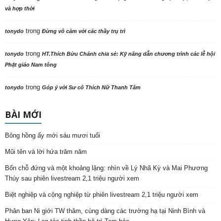
và hợp thời
trong
tonydo
Đừng vô cảm với các thầy trụ trì
trong
tonydo
HT.Thích Bửu Chánh chia sẻ: Kỹ năng dẫn chương trình các lễ hội
Phật giáo Nam tông
trong
tonydo
Góp ý với Sư cô Thích Nữ Thanh Tâm
BÀI MỚI
Bông hồng ấy mới sáu mươi tuổi
Mũi tên và lời hứa trăm năm
Bốn chỗ đứng và một khoảng lặng: nhìn về Lý Nhã Kỳ và Mai Phương
Thúy sau phiên livestream 2,1 triệu người xem
Biệt nghiệp và cộng nghiệp từ phiên livestream 2,1 triệu người xem
Phân ban Ni giới TW thăm, cúng dàng các trường hạ tại Ninh Bình và