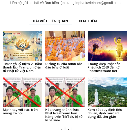
Liên hệ gửi tin, bài về Ban biên tập:
trangtinphattuvietnam@gmail.com
BÀI VIẾT LIÊN QUAN
XEM THÊM
Thư ngỏ kỷ niệm 20 năm
Đường tu của mình bắt
Thông điệp Phật đản
thành lập Trang tin điện
đầu từ giới luật
Phật lịch 2569 đến từ
tử Phật tử Việt Nam
Phattuvietnam.net
Mạnh tay với ‘rác’ trên
Hóa trang thành Đức
Xem xét quy định tiêu
mạng xã hội
Phật livestream bán
chuẩn, định mức sử
hàng trên TikTok, bị xử
dụng đất tôn giáo
lý ra sao?