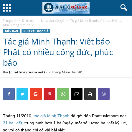
Trang chủ
Diễn đàn
Nhịp cầu độc giả
Tác giả Minh Thạnh: Viết báo Phật có
nhiều công đức, phúc...
DIỄN ĐÀN
NHỊP CẦU ĐỘC GIẢ
Tác giả Minh Thạnh: Viết báo
Phật có nhiều công đức, phúc
báo
Bởi
(phattuvietnam.net)
-
7 Tháng Mười Hai, 2010
Tháng 11/2010,
tác giả Minh Thạnh
đã gởi đến Phattuvietnam.net
31 bài viết
, trung bình hơn 1 bài/ngày, một số lượng bài viết kỷ lục,
so với có tháng chỉ có vài bài viết.