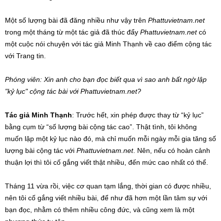
Một số lượng bài đã đăng nhiều như vậy trên
Phattuvietnam.net
trong một tháng từ một tác giả đã thúc đẩy
Phattuvietnam.net
có
một cuộc nói chuyện với tác giả Minh Thạnh về cao điểm cộng tác
với Trang tin.
Phóng viên: Xin anh cho bạn đọc biết qua vì sao anh bất ngờ lập
"kỷ lục" cộng tác bài với Phattuvietnam.net?
Tác giả Minh Thạnh
: Trước hết, xin phép được thay từ “kỷ lục”
bằng cụm từ “số lượng bài cộng tác cao”. Thật tình, tôi không
muốn lập một kỷ lục nào đó, mà chỉ muốn mỗi ngày mỗi gia tăng số
lượng bài cộng tác với
Phattuvietnam.net
. Nên, nếu có hoàn cảnh
thuận lợi thì tôi cố gắng viết thật nhiều, đến mức cao nhất có thể.
Tháng 11 vừa rồi, việc cơ quan tạm lắng, thời gian có được nhiều,
nên tôi cố gắng viết nhiều bài, để như đã hơn một lần tâm sự với
bạn đọc, nhằm có thêm nhiều công đức, và cũng xem là một