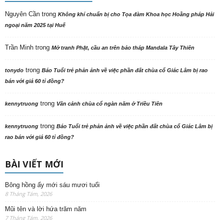
Nguyên Cần
trong
Không khí chuẩn bị cho Tọa đàm Khoa học Hoằng pháp Hải
ngoại năm 2025 tại Huế
Trần Minh
trong
Mở tranh Phật, cầu an trên bảo tháp Mandala Tây Thiên
trong
tonydo
Báo Tuổi trẻ phản ảnh về việc phần đất chùa cổ Giác Lâm bị rao
bán với giá 60 tỉ đồng?
trong
kennytruong
Vãn cảnh chùa cổ ngàn năm ở Triều Tiên
trong
kennytruong
Báo Tuổi trẻ phản ảnh về việc phần đất chùa cổ Giác Lâm bị
rao bán với giá 60 tỉ đồng?
BÀI VIẾT MỚI
Bông hồng ấy mới sáu mươi tuổi
8 Tháng Tám, 2026
Mũi tên và lời hứa trăm năm
7 Tháng Tám, 2026