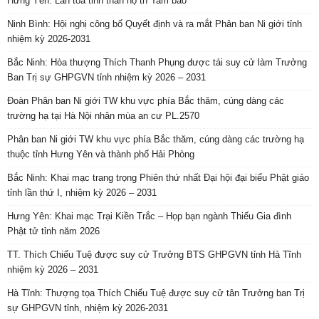
Hưng Yên: Lan tỏa tinh thần hộ trì Tam bảo
Ninh Bình: Hội nghị công bố Quyết định và ra mắt Phân ban Ni giới tỉnh
nhiệm kỳ 2026-2031
Bắc Ninh: Hòa thượng Thích Thanh Phụng được tái suy cử làm Trưởng
Ban Trị sự GHPGVN tỉnh nhiệm kỳ 2026 – 2031
Đoàn Phân ban Ni giới TW khu vực phía Bắc thăm, cúng dàng các
trường hạ tại Hà Nội nhân mùa an cư PL.2570
Phân ban Ni giới TW khu vực phía Bắc thăm, cúng dàng các trường hạ
thuộc tỉnh Hưng Yên và thành phố Hải Phòng
Bắc Ninh: Khai mạc trang trọng Phiên thứ nhất Đại hội đại biểu Phật giáo
tỉnh lần thứ I, nhiệm kỳ 2026 – 2031
Hưng Yên: Khai mạc Trại Kiền Trắc – Họp bạn ngành Thiếu Gia đình
Phật tử tỉnh năm 2026
TT. Thích Chiếu Tuệ được suy cử Trưởng BTS GHPGVN tỉnh Hà Tĩnh
nhiệm kỳ 2026 – 2031
Hà Tĩnh: Thượng tọa Thích Chiếu Tuệ được suy cử tân Trưởng ban Trị
sự GHPGVN tỉnh, nhiệm kỳ 2026-2031