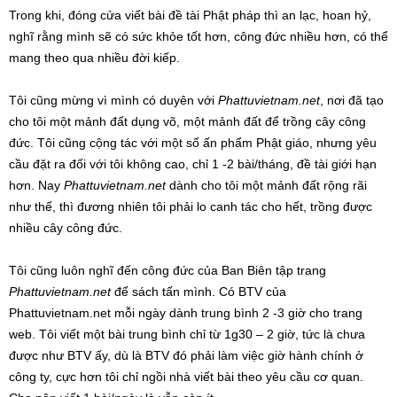
Trong khi, đóng cửa viết bài đề tài Phật pháp thì an lạc, hoan hỷ,
nghĩ rằng mình sẽ có sức khỏe tốt hơn, công đức nhiều hơn, có thể
mang theo qua nhiều đời kiếp.
Tôi cũng mừng vì mình có duyên với
Phattuvietnam.net
, nơi đã tạo
cho tôi một mảnh đất dụng võ, một mảnh đất để trồng cây công
đức. Tôi cũng cộng tác với một số ấn phẩm Phật giáo, nhưng yêu
cầu đặt ra đối với tôi không cao, chỉ 1 -2 bài/tháng, đề tài giới hạn
hơn. Nay
Phattuvietnam.net
dành cho tôi một mảnh đất rộng rãi
như thế, thì đương nhiên tôi phải lo canh tác cho hết, trồng được
nhiều cây công đức.
Tôi cũng luôn nghĩ đến công đức của Ban Biên tập trang
Phattuvietnam.net
để sách tấn mình. Có BTV của
Phattuvietnam.net mỗi ngày dành trung bình 2 -3 giờ cho trang
web. Tôi viết một bài trung bình chỉ từ 1g30 – 2 giờ, tức là chưa
được như BTV ấy, dù là BTV đó phải làm việc giờ hành chính ở
công ty, cực hơn tôi chỉ ngồi nhà viết bài theo yêu cầu cơ quan.