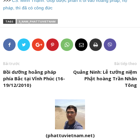
>>>
CS. Minh Thạnh: Góp được phần ít ỏi vào hoằng pháp, hộ
pháp, thì đã có công đức
TAGS
5_NAM_PHATTUVIETNAM
Bài trước
Bài tiếp theo
Bồi dưỡng hoằng pháp
Quảng Ninh: Lễ tưởng niệm
phía Bắc tại Vĩnh Phúc (16-
Phật hoàng Trần Nhân
19/12/2010)
Tông
(phattuvietnam.net)