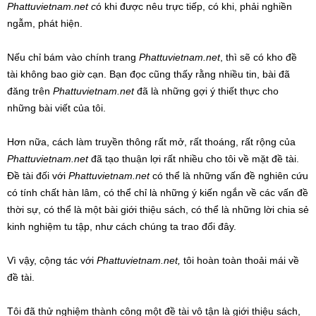
Phattuvietnam.net c
ó khi được nêu trực tiếp, có khi, phải nghiền
ngẫm, phát hiện.
Nếu chỉ bám vào chính trang
Phattuvietnam.net
, thì sẽ có kho đề
tài không bao giờ cạn. Bạn đọc cũng thấy rằng nhiều tin, bài đã
đăng trên
Phattuvietnam.net
đã là những gợi ý thiết thực cho
những bài viết của tôi.
Hơn nữa, cách làm truyền thông rất mở, rất thoáng, rất rộng của
Phattuvietnam.net
đã tạo thuận lợi rất nhiều cho tôi về mặt đề tài.
Đề tài đối với
Phattuvietnam.net
có thể là những vấn đề nghiên cứu
có tính chất hàn lâm, có thể chỉ là những ý kiến ngắn về các vấn đề
thời sự, có thể là một bài giới thiệu sách, có thể là những lời chia sẻ
kinh nghiệm tu tập, như cách chúng ta trao đổi đây.
Vì vậy, cộng tác với
Phattuvietnam.net,
tôi hoàn toàn thoải mái về
đề tài.
Tôi đã thử nghiệm thành công một đề tài vô tận là giới thiệu sách,