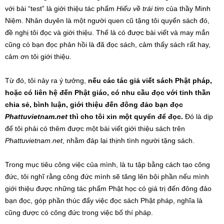
với bài “test” là giới thiệu tác phẩm
Hiểu về trái tim
của thầy Minh
Niệm. Nhân duyên là một người quen cũ tặng tôi quyển sách đó,
đề nghị tôi đọc và giới thiệu. Thế là có được bài viết và may mắn
cũng có bạn đọc phản hồi là đã đọc sách, cảm thấy sách rất hay,
cảm ơn tôi giới thiệu.
Từ đó, tôi nảy ra ý tưởng,
nếu các tác giả viết sách Phật pháp,
hoặc có liên hệ đến Phật giáo, có nhu cầu đọc với tinh thần
chia sẻ, bình luận, giới thiệu đến đông đảo bạn đọc
Phattuvietnam.net
thì cho tôi xin một quyển để đọc.
Đó là dịp
để tôi phải có thêm được một bài viết giới thiệu sách trên
Phattuvietnam.net
, nhằm đáp lại thịnh tình người tặng sách.
Trong mục tiêu công việc của mình, là tu tập bằng cách tạo công
đức, tôi nghĩ rằng công đức mình sẽ tăng lên bội phần nếu mình
giới thiệu được những tác phẩm Phật học có giá trị đến đông đảo
bạn đọc, góp phần thúc đẩy việc đọc sách Phật pháp, nghĩa là
cũng được có công đức trong việc bố thí pháp.