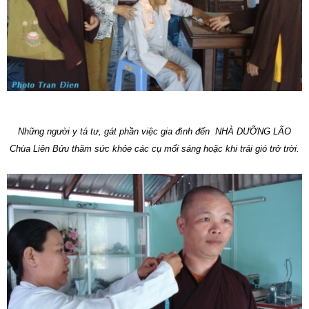
Những người y tá tư, gát phần việc gia đình đến NHÀ DƯỠNG LÃO
Chùa Liên Bửu thăm sức khỏe các cụ mổi sáng hoặc khi trái gió trở trời.