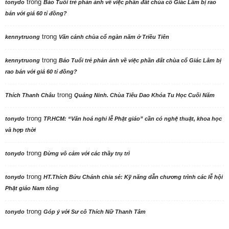
trong
tonydo
Báo Tuổi trẻ phản ảnh về việc phần đất chùa cổ Giác Lâm bị rao
bán với giá 60 tỉ đồng?
trong
kennytruong
Vãn cảnh chùa cổ ngàn năm ở Triều Tiên
trong
kennytruong
Báo Tuổi trẻ phản ảnh về việc phần đất chùa cổ Giác Lâm bị
rao bán với giá 60 tỉ đồng?
trong
Thích Thanh Châu
Quảng Ninh. Chùa Tiêu Dao Khóa Tu Học Cuối Năm
trong
tonydo
TP.HCM: “Văn hoá nghi lễ Phật giáo” cần có nghệ thuật, khoa học
và hợp thời
trong
tonydo
Đừng vô cảm với các thầy trụ trì
trong
tonydo
HT.Thích Bửu Chánh chia sẻ: Kỹ năng dẫn chương trình các lễ hội
Phật giáo Nam tông
trong
tonydo
Góp ý với Sư cô Thích Nữ Thanh Tâm