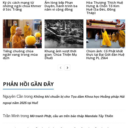
Ký ức cách mạng từ
Ấm lòng bếp Phạn
Hòa Thượng Thích Huệ
những ngôi chùa Khmer
Duyên, hành trình ba
Hưng & Chốn Tổ Kim
ở Sóc Trăng
năm vì cộng đồng
Huê (Sa Đéc, Đồng
Tháp)
Tiếng chuông chùa
Khung ảnh vượt thời
Chùm ảnh: Cổ Phật khất
ngân vang trong mùa
gian: Chùa Thiện Mụ
thực tại Đại Giới đàn Huệ
dịch
(Huế)
Hưng PL.2564
PHẢN HỒI GẦN ĐÂY
Nguyên Cần
trong
Không khí chuẩn bị cho Tọa đàm Khoa học Hoằng pháp Hải
ngoại năm 2025 tại Huế
Trần Minh
trong
Mở tranh Phật, cầu an trên bảo tháp Mandala Tây Thiên