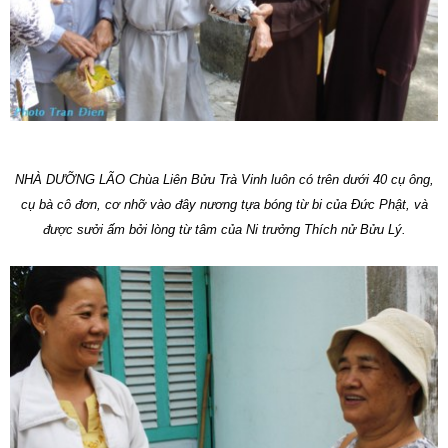
NHÀ DƯỠNG LÃO Chùa Liên Bửu Trà Vinh luôn có trên dưới 40 cụ ông,
cụ bà cô đơn, cơ nhỡ vào đây nương tựa bóng từ bi của Đức Phật, và
được sưởi ấm bởi lòng từ tâm của Ni trưởng Thích nử Bửu Lý.