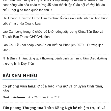
hoạt động văn hóa chào mừng 45 năm thành lập Giáo hội và Đại hội đại
biểu Phật giáo toàn quốc lần thứ X
Hải Phòng: Phường Hưng Đạo tổ chức lễ cầu siêu anh linh các Anh hùng
Liệt sĩ tại chùa Quảng Luận
Lào Cai: Long trọng tổ chức Lễ khởi công xây dựng Chùa Tân Bảo và
Trụ sở Ban Trị sự GHPGVN tỉnh
Lào Cai: Lễ khai pháp khóa An cư kiết hạ Phật lịch 2570 – Dương lịch
2026
Ninh Bình: Thăm, tặng quà thương, bệnh binh tại Trung tâm Điều dưỡng
thương binh Duy Tiên
BÀI XEM NHIỀU
Cô phóng viên lẳng lơ của báo Phụ nữ và chuyện tình tiền,
bản...
Phattuvietnam.net
-
26 Tháng Chín, 2019
Tấn phong Thượng toạ Thích Đồng Ngộ kế nhiệm trụ trì và