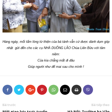
Hàng ngày, mổi tấm lòng từ thiện của bá tánh vẫn cứ được dành dụm góp
nhặt gửi đến cho các cụ NHÀ DUÕNG LÃO Chùa Liên Bửu với tâm
niệm:
Của kia chẳng mất đi đâu
Giúp người như để mai sau cho mình !
Bài trước
Bài tiếp theo
Mời giao lưu trực tuyến
Hà Nội: Trường hạ Văn