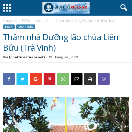
Trang chủ
PGVN
Cửa thiền
Thăm nhà Dưỡng lão chùa Liên Bửu (Trà Vinh)
PGVN
CỬA THIỀN
Thăm nhà Dưỡng lão chùa Liên
Bửu (Trà Vinh)
Bởi
(phattuvietnam.net)
-
19 Tháng Sáu, 2009