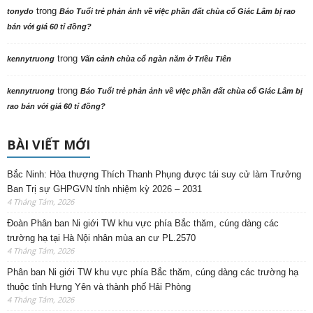
trong
tonydo
Báo Tuổi trẻ phản ảnh về việc phần đất chùa cổ Giác Lâm bị rao
bán với giá 60 tỉ đồng?
trong
kennytruong
Vãn cảnh chùa cổ ngàn năm ở Triều Tiên
trong
kennytruong
Báo Tuổi trẻ phản ảnh về việc phần đất chùa cổ Giác Lâm bị
rao bán với giá 60 tỉ đồng?
BÀI VIẾT MỚI
Bắc Ninh: Hòa thượng Thích Thanh Phụng được tái suy cử làm Trưởng
Ban Trị sự GHPGVN tỉnh nhiệm kỳ 2026 – 2031
4 Tháng Tám, 2026
Đoàn Phân ban Ni giới TW khu vực phía Bắc thăm, cúng dàng các
trường hạ tại Hà Nội nhân mùa an cư PL.2570
4 Tháng Tám, 2026
Phân ban Ni giới TW khu vực phía Bắc thăm, cúng dàng các trường hạ
thuộc tỉnh Hưng Yên và thành phố Hải Phòng
4 Tháng Tám, 2026