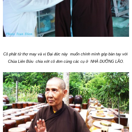
Cô phật tử thợ may và vị Đại đức này muốn chính mình góp bàn tay với
Chùa Liên Bửu chia xớt cô đơn cùng các cụ ở NHÀ DƯỠNG LÃO.