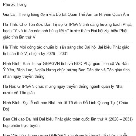
Phước Hưng
Gia Lai: Thiêng liêng đêm vía Bồ tát Quán Thế Âm tại Ni viện Quan Âm
Hà Tĩnh: Chư Tôn đức Ban Trị sự GHPGVN tỉnh dâng hương bạch Phật,
bạch Tổ và tri ân các anh hùng liệt sĩ trước thềm Đại hội đại biểu Phật
giáo tỉnh lần thứ V
Hà Tĩnh: Mọi công tác chuẩn bị sẵn sàng cho Đại hội đại biểu Phật giáo
tỉnh lần thứ V, nhiệm kỳ 2026 – 2031
Ninh Bình: Ban Trị sự GHPGVN tỉnh và BĐD Phật giáo Liên xã Vụ Bản,
Ý Yên, Bình Lục, Nghĩa Hưng chúc mừng Ban Dân tộc và Tôn giáo tỉnh
nhân ngày truyền thống
Hà Nội: GHPGVN chúc mừng ngày truyền thống ngành quản lý Nhà
nước về Tôn giáo
Ninh Bình: Đại lễ cất nóc Nhà thờ tổ Tổ đình Đỗ Linh Quang Tự ( Chùa
Đọ)
Ban Chỉ đạo Đại hội Đại biểu Phật giáo toàn quốc lần thứ X (2026 – 2031)
họp phiên trực tuyến
Ban Văn hóa Trung ương GHPGVN xây dựng kế hoạch tổ chức chuỗi