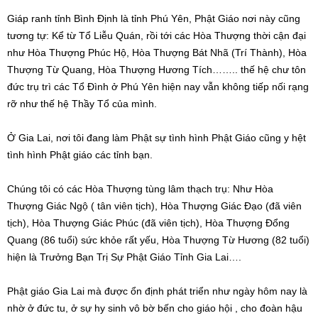
Giáp ranh tỉnh Bình Định là tỉnh Phú Yên, Phật Giáo nơi này cũng
tương tự: Kể từ Tổ Liễu Quán, rồi tới các Hòa Thượng thời cận đại
như Hòa Thượng Phúc Hộ, Hòa Thượng Bát Nhã (Trí Thành), Hòa
Thượng Từ Quang, Hòa Thượng Hương Tích…….. thế hệ chư tôn
đức trụ trì các Tổ Đình ở Phú Yên hiện nay vẫn không tiếp nối rạng
rỡ như thế hệ Thầy Tổ của mình.
Ở Gia Lai, nơi tôi đang làm Phật sự tình hình Phật Giáo cũng y hệt
tình hình Phật giáo các tỉnh bạn.
Chúng tôi có các Hòa Thượng tùng lâm thạch trụ: Như Hòa
Thượng Giác Ngộ ( tân viên tịch), Hòa Thượng Giác Đạo (đã viên
tịch), Hòa Thượng Giác Phúc (đã viên tịch), Hòa Thượng Đổng
Quang (86 tuổi) sức khỏe rất yếu, Hòa Thượng Từ Hương (82 tuổi)
hiện là Trưởng Bạn Trị Sự Phật Giáo Tỉnh Gia Lai….
Phật giáo Gia Lai mà được ổn định phát triển như ngày hôm nay là
nhờ ở đức tu, ở sự hy sinh vô bờ bến cho giáo hội , cho đoàn hậu