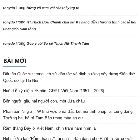
trong
tonydo
Đừng vô cảm với các thầy trụ trì
trong
tonydo
HT.Thích Bửu Chánh chia sẻ: Kỹ năng dẫn chương trình các lễ hội
Phật giáo Nam tông
trong
tonydo
Góp ý với Sư cô Thích Nữ Thanh Tâm
BÀI MỚI
Dấu ấn Quốc sư trong lịch sử dân tộc và định hướng xây dựng Điện thờ
Quốc sư tại Hà Nội
Huế: Lễ kỷ niệm 75 năm GĐPT Việt Nam (1951 – 2026)
Bốn người già, hai người con, một đứa cháu
Phân ban Ni giới TW khu vực phía Bắc kết nối tình pháp lữ, cúng dàng
Trường hạ, hộ trì Tam Bảo trong mùa an cư
Rằm tháng Bảy ở Việt Nam, chín trăm năm nhìn lại
Nghi lễ Vu lan (Rằm tháng 7) tại nhà – Bản dành cho Phật tử sơ cơ và