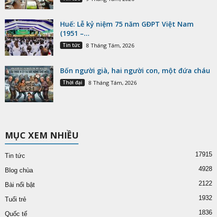
Huế: Lễ kỷ niệm 75 năm GĐPT Việt Nam
(1951 –...
Tin tức
8 Tháng Tám, 2026
Bốn người già, hai người con, một đứa cháu
Thời đại
8 Tháng Tám, 2026
MỤC XEM NHIỀU
17915
Tin tức
4928
Blog chùa
2122
Bài nổi bật
1932
Tuổi trẻ
1836
Quốc tế