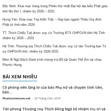
Bắc Ninh: Khai mạc trang trọng Phiên thứ nhất Đại hội đại biểu Phật giáo
tỉnh lần thứ I, nhiệm kỳ 2026 – 2031
Hưng Yên: Khai mạc Trại Kiền Trắc – Họp bạn ngành Thiếu Gia đình
Phật tử tỉnh năm 2026
TT. Thích Chiếu Tuệ được suy cử Trưởng BTS GHPGVN tỉnh Hà Tĩnh
nhiệm kỳ 2026 – 2031
Hà Tĩnh: Thượng tọa Thích Chiếu Tuệ được suy cử tân Trưởng ban Trị
sự GHPGVN tỉnh, nhiệm kỳ 2026-2031
Đêm lễ Ngũ Bách Danh kính mừng vía Bồ tát Quán Thế Âm tại chùa
Phước Hưng
BÀI XEM NHIỀU
Cô phóng viên lẳng lơ của báo Phụ nữ và chuyện tình tiền,
bản...
Phattuvietnam.net
-
26 Tháng Chín, 2019
Tấn phong Thượng toạ Thích Đồng Ngộ kế nhiệm trụ trì và