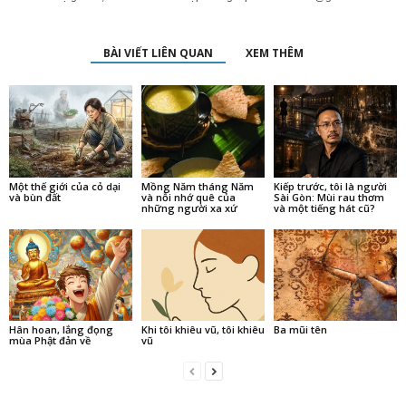
BÀI VIẾT LIÊN QUAN
XEM THÊM
Một thế giới của cỏ dại
Mồng Năm tháng Năm
Kiếp trước, tôi là người
và bùn đất
và nỗi nhớ quê của
Sài Gòn: Mùi rau thơm
những người xa xứ
và một tiếng hát cũ?
Hân hoan, lắng đọng
Khi tôi khiêu vũ, tôi khiêu
Ba mũi tên
mùa Phật đản về
vũ