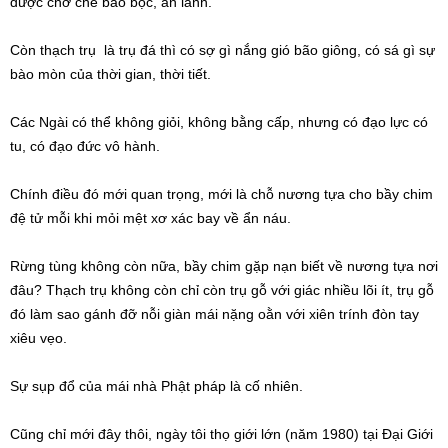
được chở che bảo bọc, an lành.
Còn thạch trụ là trụ đá thì có sợ gì nắng gió bão giông, có sá gì sự
bào mòn của thời gian, thời tiết.
Các Ngài có thể không giỏi, không bằng cấp, nhưng có đạo lực có
tu, có đạo đức vô hành.
Chính điều đó mới quan trọng, mới là chỗ nương tựa cho bầy chim
đệ tử mỗi khi mỏi mệt xơ xác bay về ẩn náu.
Rừng tùng không còn nữa, bầy chim gặp nạn biết về nương tựa nơi
đâu? Thạch trụ không còn chỉ còn trụ gỗ với giác nhiều lõi ít, trụ gỗ
đó làm sao gánh đỡ nỗi giàn mái nặng oằn với xiên trính đòn tay
xiêu vẹo.
Sự sụp đổ của mái nhà Phật pháp là cố nhiên.
Cũng chỉ mới đây thôi, ngày tôi thọ giới lớn (năm 1980) tại Đại Giới