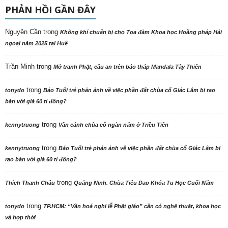
PHẢN HỒI GẦN ĐÂY
Nguyên Cần
trong
Không khí chuẩn bị cho Tọa đàm Khoa học Hoằng pháp Hải
ngoại năm 2025 tại Huế
Trần Minh
trong
Mở tranh Phật, cầu an trên bảo tháp Mandala Tây Thiên
trong
tonydo
Báo Tuổi trẻ phản ảnh về việc phần đất chùa cổ Giác Lâm bị rao
bán với giá 60 tỉ đồng?
trong
kennytruong
Vãn cảnh chùa cổ ngàn năm ở Triều Tiên
trong
kennytruong
Báo Tuổi trẻ phản ảnh về việc phần đất chùa cổ Giác Lâm bị
rao bán với giá 60 tỉ đồng?
trong
Thích Thanh Châu
Quảng Ninh. Chùa Tiêu Dao Khóa Tu Học Cuối Năm
trong
tonydo
TP.HCM: “Văn hoá nghi lễ Phật giáo” cần có nghệ thuật, khoa học
và hợp thời