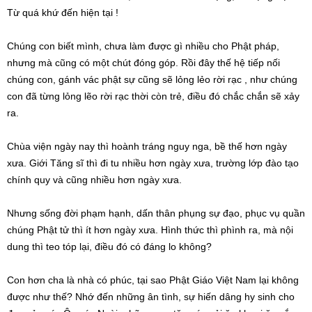
Từ quá khứ đến hiện tại !
Chúng con biết mình, chưa làm được gì nhiều cho Phật pháp,
nhưng mà cũng có một chút đóng góp. Rồi đây thế hệ tiếp nối
chúng con, gánh vác phật sự cũng sẽ lỏng lẻo rời rạc , như chúng
con đã từng lỏng lẽo rời rạc thời còn trẻ, điều đó chắc chắn sẽ xảy
ra.
Chùa viện ngày nay thì hoành tráng nguy nga, bề thế hơn ngày
xưa. Giới Tăng sĩ thì đi tu nhiều hơn ngày xưa, trường lớp đào tạo
chính quy và cũng nhiều hơn ngày xưa.
Nhưng sống đời phạm hạnh, dấn thân phụng sự đạo, phục vụ quần
chúng Phật tử thì ít hơn ngày xưa. Hình thức thì phình ra, mà nội
dung thì teo tóp lại, điều đó có đáng lo không?
Con hơn cha là nhà có phúc, tại sao Phật Giáo Việt Nam lại không
được như thế? Nhớ đến những ân tình, sự hiến dâng hy sinh cho