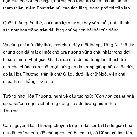
đạo của các Ôn các Ngài, những cao tăng áo vải ăn khoai ăn sắn
tham thiền, niệm Phật trên núi cao tịch lặng, trong phố thị trần lao.
Quên thân quên thế, coi danh lợi như bụi bay vào mắt, nhìn thinh
sắc như hoa trồng trên đá, lòng chúng con bồi hồi xúc động.
Và cũng chỉ mới đây thôi, mới chưa đầy một tháng, Tăng Ni Phật tử
chúng con đã mất đi một chỗ tựa nương vững chải nhất trong đời
tu của mình. Phật giáo Gia Lai đã mất đi một tòng lâm thạch trụ
chở che chúng con suốt một thời gian dài trong giông bão cuộc đời,
đó là Hòa Thượng: trên là chữ Giác , dưới là chữ Ngộ, viện chủ
chùa Bửu Thắng – Gia Lai
Tưởng nhớ Hòa Thượng, nghĩ về câu tục ngữ: “
Con hơn cha là nhà
có phúc
”con ngồi viết những dòng này để tưởng niệm Hòa
Thượng.
Cầu nguyện Hòa Thượng chuyển kiếp trở lại cõi Ta Bà để giáo hóa
dìu dắt chúng con, để chúng con có Bi, có Trí, có Dũng, có tinh tấn,