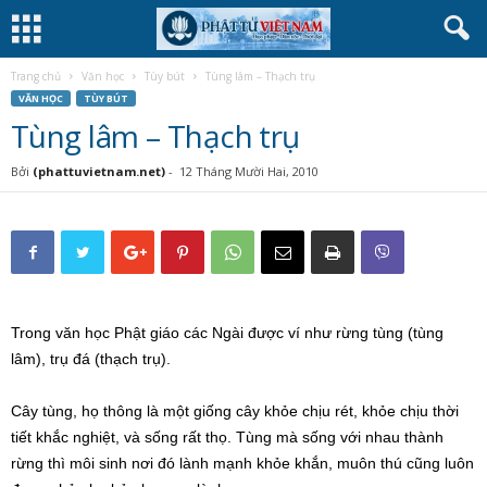
Trang chủ
Văn học
Tùy bút
Tùng lâm – Thạch trụ
VĂN HỌC
TÙY BÚT
Tùng lâm – Thạch trụ
Bởi
(phattuvietnam.net)
-
12 Tháng Mười Hai, 2010
Trong văn học Phật giáo các Ngài được ví như rừng tùng (tùng
lâm), trụ đá (thạch trụ).
Cây tùng, họ thông là một giống cây khỏe chịu rét, khỏe chịu thời
tiết khắc nghiệt, và sống rất thọ. Tùng mà sống với nhau thành
rừng thì môi sinh nơi đó lành mạnh khỏe khắn, muôn thú cũng luôn