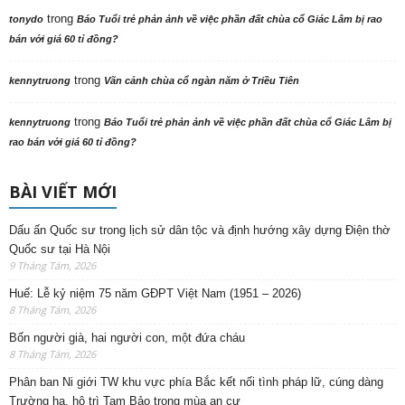
trong
tonydo
Báo Tuổi trẻ phản ảnh về việc phần đất chùa cổ Giác Lâm bị rao
bán với giá 60 tỉ đồng?
trong
kennytruong
Vãn cảnh chùa cổ ngàn năm ở Triều Tiên
trong
kennytruong
Báo Tuổi trẻ phản ảnh về việc phần đất chùa cổ Giác Lâm bị
rao bán với giá 60 tỉ đồng?
BÀI VIẾT MỚI
Dấu ấn Quốc sư trong lịch sử dân tộc và định hướng xây dựng Điện thờ
Quốc sư tại Hà Nội
9 Tháng Tám, 2026
Huế: Lễ kỷ niệm 75 năm GĐPT Việt Nam (1951 – 2026)
8 Tháng Tám, 2026
Bốn người già, hai người con, một đứa cháu
8 Tháng Tám, 2026
Phân ban Ni giới TW khu vực phía Bắc kết nối tình pháp lữ, cúng dàng
Trường hạ, hộ trì Tam Bảo trong mùa an cư