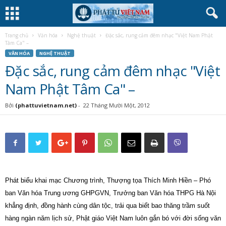
Trang chủ
Văn hóa
Nghệ thuật
Đặc sắc, rung cảm đêm nhạc "Việt Nam Phật
Tâm Ca" –
VĂN HÓA
NGHỆ THUẬT
Đặc sắc, rung cảm đêm nhạc "Việt
Nam Phật Tâm Ca" –
Bởi
(phattuvietnam.net)
-
22 Tháng Mười Một, 2012
Phát biểu khai mạc Chương trình, Thượng tọa Thích Minh Hiền – Phó
ban Văn hóa Trung ương GHPGVN, Trưởng ban Văn hóa THPG Hà Nội
khẳng định, đồng hành cùng dân tộc, trải qua biết bao thăng trầm suốt
hàng ngàn năm lịch sử, Phật giáo Việt Nam luôn gắn bó với đời sống văn