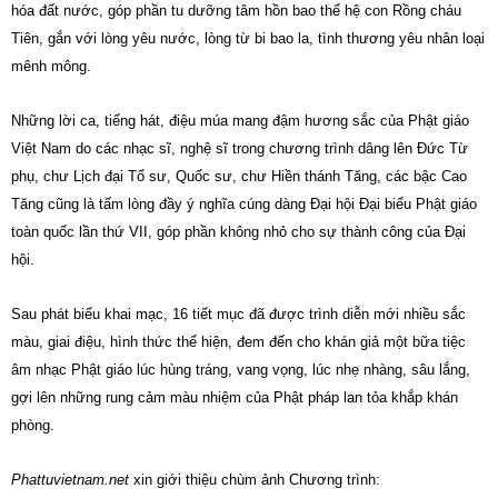
hóa đất nước, góp phần tu dưỡng tâm hồn bao thế hệ con Rồng cháu
Tiên, gắn với lòng yêu nước, lòng từ bi bao la, tình thương yêu nhân loại
mênh mông.
Những lời ca, tiếng hát, điệu múa mang đậm hương sắc của Phật giáo
Việt Nam do các nhạc sĩ, nghệ sĩ trong chương trình dâng lên Đức Từ
phụ, chư Lịch đại Tổ sư, Quốc sư, chư Hiền thánh Tăng, các bậc Cao
Tăng cũng là tấm lòng đầy ý nghĩa cúng dàng Đại hội Đại biểu Phật giáo
toàn quốc lần thứ VII, góp phần không nhỏ cho sự thành công của Đại
hội.
Sau phát biểu khai mạc, 16 tiết mục đã được trình diễn mới nhiều sắc
màu, giai điệu, hình thức thể hiện, đem đến cho khán giả một bữa tiệc
âm nhạc Phật giáo lúc hùng tráng, vang vọng, lúc nhẹ nhàng, sâu lắng,
gợi lên những rung cảm màu nhiệm của Phật pháp lan tỏa khắp khán
phòng.
Phattuvietnam.net
xin giới thiệu chùm ảnh Chương trình: