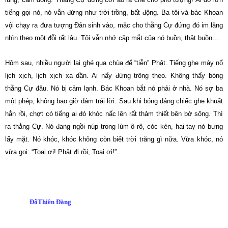
tiếng gọi nó, nó vẫn đứng như trời trồng, bất động. Ba tôi và bác Khoan
vội chạy ra đưa tượng Đản sinh vào, mặc cho thằng Cự đứng đó im lặng
nhìn theo một đỗi rất lâu. Tôi vẫn nhớ cặp mắt của nó buồn, thật buồn…
Hôm sau, nhiều người lại ghé qua chùa để “tiễn” Phật. Tiếng ghe máy nổ
lịch xịch, lịch xịch xa dần. Ai nấy đứng trông theo. Không thấy bóng
thằng Cự đâu. Nó bị cảm lạnh. Bác Khoan bắt nó phải ở nhà. Nó sợ ba
một phép, không bao giờ dám trái lời. Sau khi bóng dáng chiếc ghe khuất
hẳn rồi, chợt có tiếng ai đó khóc nấc lên rất thảm thiết bên bờ sông. Thì
ra thằng Cự. Nó đang ngồi núp trong lùm ô rô, cóc kèn, hai tay nó bưng
lấy mặt. Nó khóc, khóc không còn biết trời trăng gì nữa. Vừa khóc, nó
vừa gọi: “Toại ơi! Phật đi rồi, Toại ơi!”…
ĐỗThiền Đăng