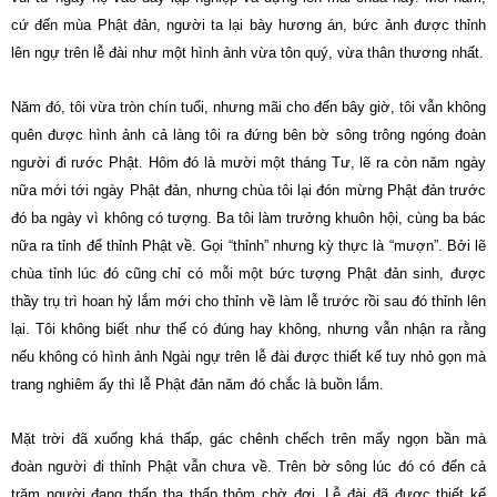
cứ đến mùa Phật đản, người ta lại bày hương án, bức ảnh được thỉnh
lên ngự trên lễ đài như một hình ảnh vừa tôn quý, vừa thân thương nhất.
Năm đó, tôi vừa tròn chín tuổi, nhưng mãi cho đến bây giờ, tôi vẫn không
quên được hình ảnh cả làng tôi ra đứng bên bờ sông trông ngóng đoàn
người đi rước Phật. Hôm đó là mười một tháng Tư, lẽ ra còn năm ngày
nữa mới tới ngày Phật đản, nhưng chùa tôi lại đón mừng Phật đản trước
đó ba ngày vì không có tượng. Ba tôi làm trưởng khuôn hội, cùng ba bác
nữa ra tỉnh để thỉnh Phật về. Gọi “thỉnh” nhưng kỳ thực là “mượn”. Bởi lẽ
chùa tỉnh lúc đó cũng chỉ có mỗi một bức tượng Phật đản sinh, được
thầy trụ trì hoan hỷ lắm mới cho thỉnh về làm lễ trước rồi sau đó thỉnh lên
lại. Tôi không biết như thế có đúng hay không, nhưng vẫn nhận ra rằng
nếu không có hình ảnh Ngài ngự trên lễ đài được thiết kế tuy nhỏ gọn mà
trang nghiêm ấy thì lễ Phật đản năm đó chắc là buồn lắm.
Mặt trời đã xuống khá thấp, gác chênh chếch trên mấy ngọn bần mà
đoàn người đi thỉnh Phật vẫn chưa về. Trên bờ sông lúc đó có đến cả
trăm người đang thấp tha thấp thỏm chờ đợi. Lễ đài đã được thiết kế