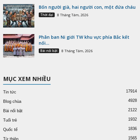
Bốn người già, hai người con, một đứa cháu
Thời đại
8 Tháng Tám, 2026
Phân ban Ni giới TW khu vực phía Bắc kết
nối...
Bài nổi bật
8 Tháng Tám, 2026
MỤC XEM NHIỀU
17914
Tin tức
4928
Blog chùa
2122
Bài nổi bật
1932
Tuổi trẻ
1836
Quốc tế
1565
Từ thiện