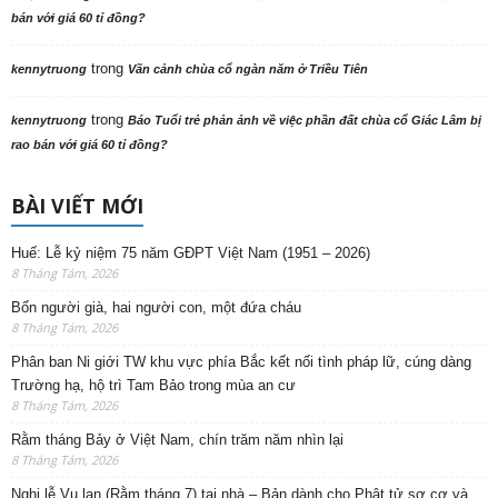
bán với giá 60 tỉ đồng?
trong
kennytruong
Vãn cảnh chùa cổ ngàn năm ở Triều Tiên
trong
kennytruong
Báo Tuổi trẻ phản ảnh về việc phần đất chùa cổ Giác Lâm bị
rao bán với giá 60 tỉ đồng?
BÀI VIẾT MỚI
Huế: Lễ kỷ niệm 75 năm GĐPT Việt Nam (1951 – 2026)
8 Tháng Tám, 2026
Bốn người già, hai người con, một đứa cháu
8 Tháng Tám, 2026
Phân ban Ni giới TW khu vực phía Bắc kết nối tình pháp lữ, cúng dàng
Trường hạ, hộ trì Tam Bảo trong mùa an cư
8 Tháng Tám, 2026
Rằm tháng Bảy ở Việt Nam, chín trăm năm nhìn lại
8 Tháng Tám, 2026
Nghi lễ Vu lan (Rằm tháng 7) tại nhà – Bản dành cho Phật tử sơ cơ và