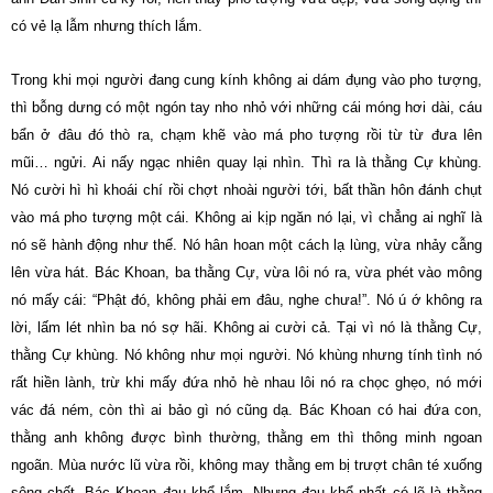
có vẻ lạ lẫm nhưng thích lắm.
Trong khi mọi người đang cung kính không ai dám đụng vào pho tượng,
thì bỗng dưng có một ngón tay nho nhỏ với những cái móng hơi dài, cáu
bẩn ở đâu đó thò ra, chạm khẽ vào má pho tượng rồi từ từ đưa lên
mũi… ngửi. Ai nấy ngạc nhiên quay lại nhìn. Thì ra là thằng Cự khùng.
Nó cười hì hì khoái chí rồi chợt nhoài người tới, bất thần hôn đánh chụt
vào má pho tượng một cái. Không ai kịp ngăn nó lại, vì chẳng ai nghĩ là
nó sẽ hành động như thế. Nó hân hoan một cách lạ lùng, vừa nhảy cẫng
lên vừa hát. Bác Khoan, ba thằng Cự, vừa lôi nó ra, vừa phét vào mông
nó mấy cái: “Phật đó, không phải em đâu, nghe chưa!”. Nó ú ớ không ra
lời, lấm lét nhìn ba nó sợ hãi. Không ai cười cả. Tại vì nó là thằng Cự,
thằng Cự khùng. Nó không như mọi người. Nó khùng nhưng tính tình nó
rất hiền lành, trừ khi mấy đứa nhỏ hè nhau lôi nó ra chọc ghẹo, nó mới
vác đá ném, còn thì ai bảo gì nó cũng dạ. Bác Khoan có hai đứa con,
thằng anh không được bình thường, thằng em thì thông minh ngoan
ngoãn. Mùa nước lũ vừa rồi, không may thằng em bị trượt chân té xuống
sông chết. Bác Khoan đau khổ lắm. Nhưng đau khổ nhất có lẽ là thằng