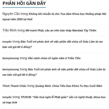
PHẢN HỒI GẦN ĐÂY
Nguyên Cần
trong
Không khí chuẩn bị cho Tọa đàm Khoa học Hoằng pháp Hải
ngoại năm 2025 tại Huế
Trần Minh
trong
Mở tranh Phật, cầu an trên bảo tháp Mandala Tây Thiên
trong
tonydo
Báo Tuổi trẻ phản ảnh về việc phần đất chùa cổ Giác Lâm bị rao
bán với giá 60 tỉ đồng?
trong
kennytruong
Vãn cảnh chùa cổ ngàn năm ở Triều Tiên
trong
kennytruong
Báo Tuổi trẻ phản ảnh về việc phần đất chùa cổ Giác Lâm bị
rao bán với giá 60 tỉ đồng?
trong
Thích Thanh Châu
Quảng Ninh. Chùa Tiêu Dao Khóa Tu Học Cuối Năm
trong
tonydo
TP.HCM: “Văn hoá nghi lễ Phật giáo” cần có nghệ thuật, khoa học
và hợp thời