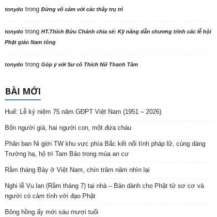
trong
tonydo
Đừng vô cảm với các thầy trụ trì
trong
tonydo
HT.Thích Bửu Chánh chia sẻ: Kỹ năng dẫn chương trình các lễ hội
Phật giáo Nam tông
trong
tonydo
Góp ý với Sư cô Thích Nữ Thanh Tâm
BÀI MỚI
Huế: Lễ kỷ niệm 75 năm GĐPT Việt Nam (1951 – 2026)
Bốn người già, hai người con, một đứa cháu
Phân ban Ni giới TW khu vực phía Bắc kết nối tình pháp lữ, cúng dàng
Trường hạ, hộ trì Tam Bảo trong mùa an cư
Rằm tháng Bảy ở Việt Nam, chín trăm năm nhìn lại
Nghi lễ Vu lan (Rằm tháng 7) tại nhà – Bản dành cho Phật tử sơ cơ và
người có cảm tình với đạo Phật
Bông hồng ấy mới sáu mươi tuổi