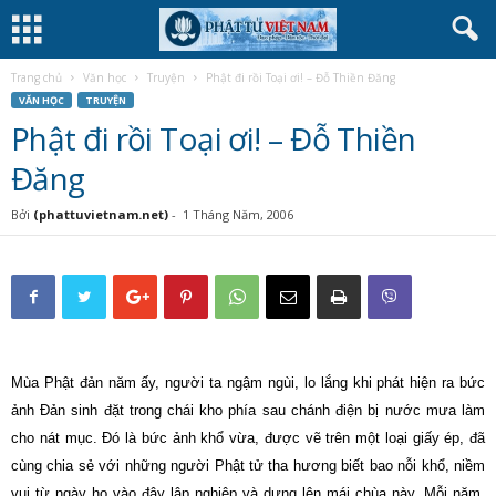
Trang chủ
Văn học
Truyện
Phật đi rồi Toại ơi! – Đỗ Thiền Đăng
VĂN HỌC
TRUYỆN
Phật đi rồi Toại ơi! – Đỗ Thiền
Đăng
Bởi
(phattuvietnam.net)
-
1 Tháng Năm, 2006
Mùa Phật đản năm ấy, người ta ngậm ngùi, lo lắng khi phát hiện ra bức
ảnh Đản sinh đặt trong chái kho phía sau chánh điện bị nước mưa làm
cho nát mục. Đó là bức ảnh khổ vừa, được vẽ trên một loại giấy ép, đã
cùng chia sẻ với những người Phật tử tha hương biết bao nỗi khổ, niềm
vui từ ngày họ vào đây lập nghiệp và dựng lên mái chùa này. Mỗi năm,