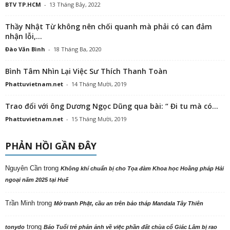
BTV TP.HCM
-
13 Tháng Bảy, 2022
Thầy Nhật Từ không nên chối quanh mà phải có can đảm
nhận lỗi,...
Đào Văn Bình
-
18 Tháng Ba, 2020
Bình Tâm Nhìn Lại Việc Sư Thích Thanh Toàn
Phattuvietnam.net
-
14 Tháng Mười, 2019
Trao đổi với ông Dương Ngọc Dũng qua bài: “ Đi tu mà có...
Phattuvietnam.net
-
15 Tháng Mười, 2019
PHẢN HỒI GẦN ĐÂY
Nguyên Cần
trong
Không khí chuẩn bị cho Tọa đàm Khoa học Hoằng pháp Hải
ngoại năm 2025 tại Huế
Trần Minh
trong
Mở tranh Phật, cầu an trên bảo tháp Mandala Tây Thiên
trong
tonydo
Báo Tuổi trẻ phản ảnh về việc phần đất chùa cổ Giác Lâm bị rao