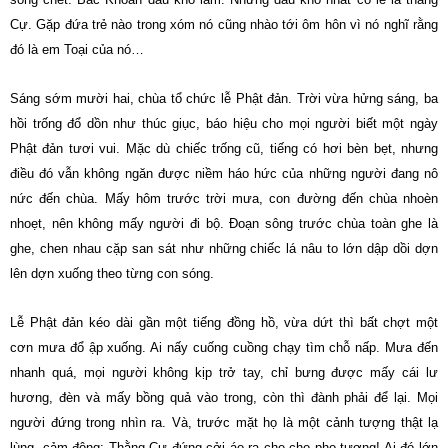
Cự. Gặp đứa trẻ nào trong xóm nó cũng nhào tới ôm hôn vì nó nghĩ rằng
đó là em Toại của nó…
Sáng sớm mười hai, chùa tổ chức lễ Phật đản. Trời vừa hửng sáng, ba
hồi trống đổ dồn như thúc giục, báo hiệu cho mọi người biết một ngày
Phật đản tươi vui. Mặc dù chiếc trống cũ, tiếng có hơi bèn bẹt, nhưng
điều đó vẫn không ngăn được niềm háo hức của những người đang nô
nức đến chùa. Mấy hôm trước trời mưa, con đường đến chùa nhoèn
nhoẹt, nên không mấy người đi bộ. Đoạn sông trước chùa toàn ghe là
ghe, chen nhau cặp san sát như những chiếc lá nâu to lớn dập dồi dợn
lên dợn xuống theo từng con sóng.
Lễ Phật đản kéo dài gần một tiếng đồng hồ, vừa dứt thì bất chợt một
cơn mưa đổ ập xuống. Ai nấy cuống cuồng chạy tìm chỗ nấp. Mưa đến
nhanh quá, mọi người không kịp trở tay, chỉ bưng được mấy cái lư
hương, đèn và mấy bồng quả vào trong, còn thì đành phải để lại. Mọi
người đứng trong nhìn ra. Và, trước mặt họ là một cảnh tượng thật lạ
lùng, cảm động: Thằng Cự đứng cởi áo ra che cho pho tượng! Ai đó lớn