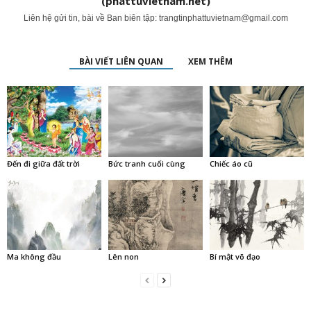
(phattuvietnam.net)
Liên hệ gửi tin, bài về Ban biên tập:
trangtinphattuvietnam@gmail.com
BÀI VIẾT LIÊN QUAN
XEM THÊM
Đến đi giữa đất trời
Bức tranh cuối cùng
Chiếc áo cũ
Ma không đầu
Lên non
Bí mật võ đạo