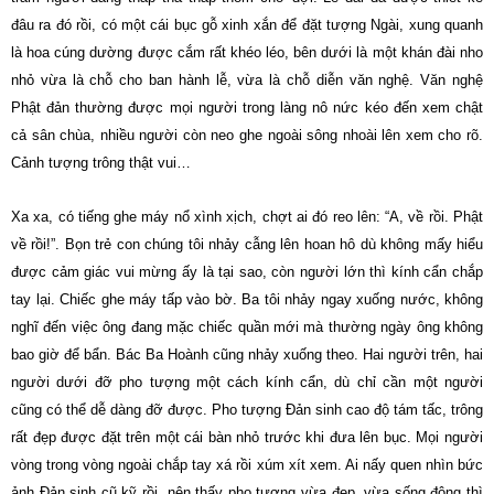
đâu ra đó rồi, có một cái bục gỗ xinh xắn để đặt tượng Ngài, xung quanh
là hoa cúng dường được cắm rất khéo léo, bên dưới là một khán đài nho
nhỏ vừa là chỗ cho ban hành lễ, vừa là chỗ diễn văn nghệ. Văn nghệ
Phật đản thường được mọi người trong làng nô nức kéo đến xem chật
cả sân chùa, nhiều người còn neo ghe ngoài sông nhoài lên xem cho rõ.
Cảnh tượng trông thật vui…
Xa xa, có tiếng ghe máy nổ xình xịch, chợt ai đó reo lên: “A, về rồi. Phật
về rồi!”. Bọn trẻ con chúng tôi nhảy cẫng lên hoan hô dù không mấy hiểu
được cảm giác vui mừng ấy là tại sao, còn người lớn thì kính cẩn chắp
tay lại. Chiếc ghe máy tấp vào bờ. Ba tôi nhảy ngay xuống nước, không
nghĩ đến việc ông đang mặc chiếc quần mới mà thường ngày ông không
bao giờ để bẩn. Bác Ba Hoành cũng nhảy xuống theo. Hai người trên, hai
người dưới đỡ pho tượng một cách kính cẩn, dù chỉ cần một người
cũng có thể dễ dàng đỡ được. Pho tượng Đản sinh cao độ tám tấc, trông
rất đẹp được đặt trên một cái bàn nhỏ trước khi đưa lên bục. Mọi người
vòng trong vòng ngoài chắp tay xá rồi xúm xít xem. Ai nấy quen nhìn bức
ảnh Đản sinh cũ kỹ rồi, nên thấy pho tượng vừa đẹp, vừa sống động thì