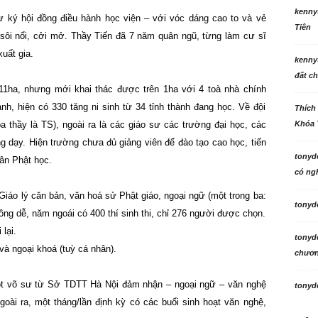
kenny
ư ký hội đồng điều hành học viện – với vóc dáng cao to và vẻ
Tiên
n sôi nổi, cởi mở. Thầy Tiến đã 7 năm quân ngũ, từng làm cư sĩ
uất gia.
kenny
đất ch
 11ha, nhưng mới khai thác được trên 1ha với 4 toà nhà chính
h, hiện có 330 tăng ni sinh từ 34 tỉnh thành đang học. Về đội
Thích
ba thầy là TS), ngoài ra là các giáo sư các trường đại học, các
Khóa 
ng dạy. Hiện trường chưa đủ giảng viên để đào tạo cao học, tiến
tonyd
hân Phật học.
có ngh
 Giáo lý căn bản, văn hoá sử Phật giáo, ngoại ngữ (một trong ba:
tonyd
hông dễ, năm ngoái có 400 thí sinh thi, chỉ 276 người được chọn.
 lại.
tonyd
à ngoại khoá (tuỳ cá nhân).
chương
một võ sư từ Sở TDTT Hà Nội đảm nhận – ngoại ngữ – văn nghệ
tonyd
oài ra, một tháng/lần định kỳ có các buổi sinh hoạt văn nghệ,