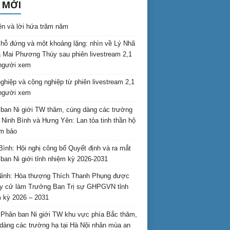
 MỚI
ên và lời hứa trăm năm
hỗ đứng và một khoảng lặng: nhìn về Lý Nhã
 Mai Phương Thúy sau phiên livestream 2,1
 người xem
nghiệp và cộng nghiệp từ phiên livestream 2,1
 người xem
ban Ni giới TW thăm, cúng dàng các trường
i Ninh Bình và Hưng Yên: Lan tỏa tinh thần hộ
am bảo
Bình: Hội nghị công bố Quyết định và ra mắt
ban Ni giới tỉnh nhiệm kỳ 2026-2031
inh: Hòa thượng Thích Thanh Phụng được
uy cử làm Trưởng Ban Trị sự GHPGVN tỉnh
 kỳ 2026 – 2031
Phân ban Ni giới TW khu vực phía Bắc thăm,
dàng các trường hạ tại Hà Nội nhân mùa an