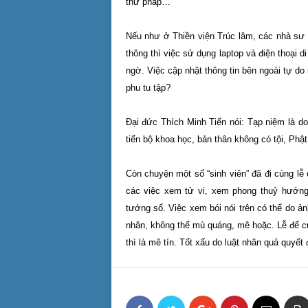
thư pháp…
Nếu như ở Thiền viện Trúc lâm, các nhà sư t
thông thì việc sử dụng laptop và điện thoại d
ngờ. Việc cập nhật thông tin bên ngoài tự do
phu tu tập?
Đại đức Thích Minh Tiến nói: Tạp niệm là do
tiến bộ khoa học, bản thân không có tội, Phật
Còn chuyện một số “sinh viên” đã đi cúng lễ 
các việc xem tử vi, xem phong thuỷ hướng
tướng số. Việc xem bói nói trên có thể do ả
nhân, không thể mù quáng, mê hoặc. Lễ để củ
thì là mê tín. Tốt xấu do luật nhân quả quyết 