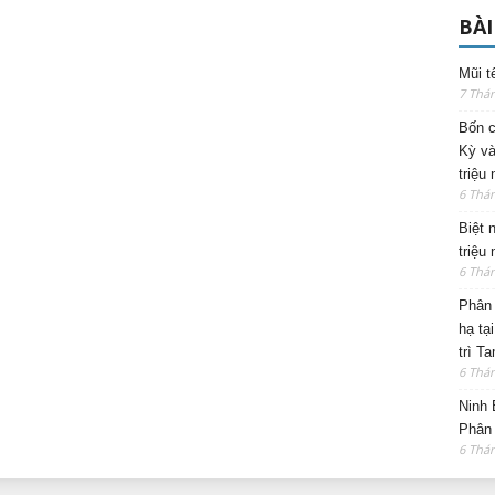
BÀI
Mũi t
7 Thá
Bốn c
Kỳ và
triệu
6 Thá
Biệt 
triệu
6 Thá
Phân 
hạ tạ
trì T
6 Thá
Ninh 
Phân 
6 Thá