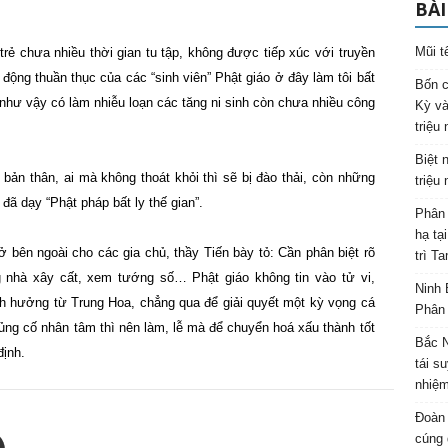
BÀI
Mũi t
rẻ chưa nhiều thời gian tu tập, không được tiếp xúc với truyền
i động thuần thục của các “sinh viên” Phật giáo ở đây làm tôi bất
Bốn c
 như vậy có làm nhiễu loạn các tăng ni sinh còn chưa nhiều công
Kỳ và
triệu
Biệt 
 bản thân, ai mà không thoát khỏi thì sẽ bị đào thải, còn những
triệu
 đã dạy “Phật pháp bất ly thế gian”.
Phân 
hạ tạ
ở bên ngoài cho các gia chủ, thầy Tiến bày tỏ: Cần phân biệt rõ
trì T
 nhà xây cất, xem tướng số… Phật giáo không tin vào tử vi,
Ninh 
nh hưởng từ Trung Hoa, chẳng qua để giải quyết một kỳ vọng cá
Phân 
ng cố nhân tâm thì nên làm, lễ mà để chuyển hoá xấu thành tốt
Bắc N
định.
tái s
nhiệm
Đoàn 
cúng 