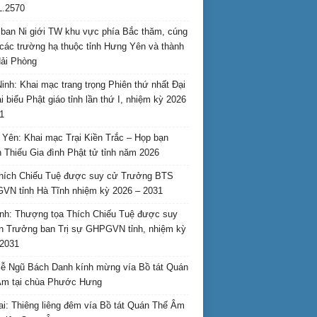
L.2570
ban Ni giới TW khu vực phía Bắc thăm, cúng
các trường hạ thuộc tỉnh Hưng Yên và thành
ải Phòng
inh: Khai mạc trang trọng Phiên thứ nhất Đại
ại biểu Phật giáo tỉnh lần thứ I, nhiệm kỳ 2026
1
Yên: Khai mạc Trại Kiền Trắc – Họp bạn
 Thiếu Gia đình Phật tử tỉnh năm 2026
hích Chiếu Tuệ được suy cử Trưởng BTS
N tỉnh Hà Tĩnh nhiệm kỳ 2026 – 2031
nh: Thượng tọa Thích Chiếu Tuệ được suy
n Trưởng ban Trị sự GHPGVN tỉnh, nhiệm kỳ
2031
ễ Ngũ Bách Danh kính mừng vía Bồ tát Quán
Âm tại chùa Phước Hưng
ai: Thiêng liêng đêm vía Bồ tát Quán Thế Âm