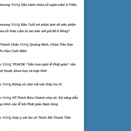
trong
truong
Vãn cảnh chùa cổ ngàn năm ở Triều
trong
truong
Báo Tuổi trẻ phản ảnh về việc phần
ùa cổ Giác Lâm bị rao bán với giá 60 tỉ đồng?
trong
 Thanh Châu
Quảng Ninh. Chùa Tiêu Dao
Tu Học Cuối Năm
trong
o
TP.HCM: “Văn hoá nghi lễ Phật giáo” cần
ệ thuật, khoa học và hợp thời
trong
o
Đừng vô cảm với các thầy trụ trì
trong
o
HT.Thích Bửu Chánh chia sẻ: Kỹ năng dẫn
 trình các lễ hội Phật giáo Nam tông
trong
o
Góp ý với Sư cô Thích Nữ Thanh Tâm