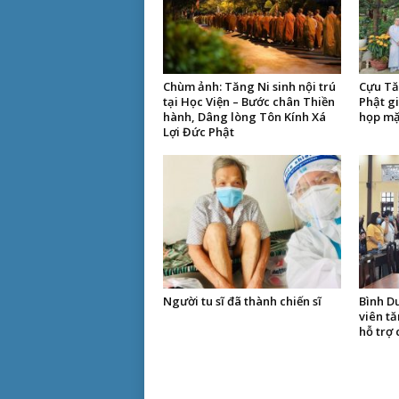
Chùm ảnh: Tăng Ni sinh nội trú
Cựu Tă
tại Học Viện – Bước chân Thiền
Phật g
hành, Dâng lòng Tôn Kính Xá
họp mặ
Lợi Đức Phật
Người tu sĩ đã thành chiến sĩ
Bình D
viên tă
hỗ trợ