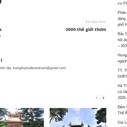
cư P
Phân 
dàng 
Bài tiếp theo
phố H
a
3000 thế giới thơm
Bắc N
h
hội đ
– 203
Hưng 
)
ngành
biên tập:
trangtinphattuvietnam@gmail.com
TT. T
GHPGV
Hà Tĩ
cử tâ
2026-
Đêm l
Thế 
Gia L