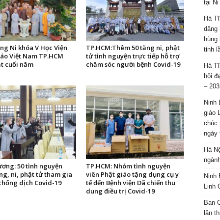
tại N
Hà Tĩ
dâng 
hùng 
ng Ni khóa V Học Viện
TP.HCM:Thêm 50 tăng ni, phật
tỉnh 
iáo Việt Nam TP.HCM
tử tình nguyện trực tiếp hỗ trợ
t cuối năm
chăm sóc người bệnh Covid-19
Hà Tĩ
hội đ
– 203
Ninh 
giáo 
chúc 
ngày 
Hà Nộ
ngành
ương: 50 tình nguyện
TP.HCM: Nhóm tình nguyện
ng, ni, phật tử tham gia
viên Phật giáo tặng dụng cụ y
Ninh 
 chống dịch Covid-19
tế đến Bệnh viện Dã chiến thu
Linh 
dung điều trị Covid-19
Ban C
lần t