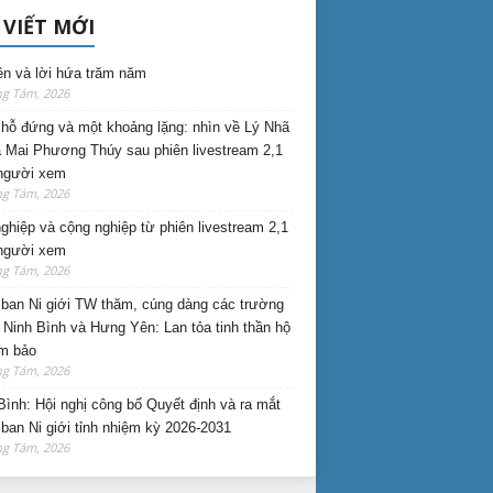
 VIẾT MỚI
ên và lời hứa trăm năm
ng Tám, 2026
hỗ đứng và một khoảng lặng: nhìn về Lý Nhã
 Mai Phương Thúy sau phiên livestream 2,1
 người xem
ng Tám, 2026
nghiệp và cộng nghiệp từ phiên livestream 2,1
 người xem
ng Tám, 2026
ban Ni giới TW thăm, cúng dàng các trường
i Ninh Bình và Hưng Yên: Lan tỏa tinh thần hộ
am bảo
ng Tám, 2026
Bình: Hội nghị công bố Quyết định và ra mắt
ban Ni giới tỉnh nhiệm kỳ 2026-2031
ng Tám, 2026