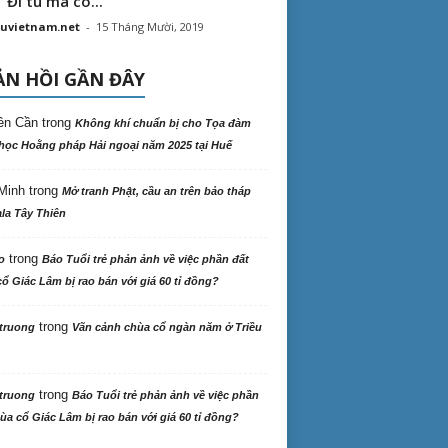
“ Đi tu mà có...
uvietnam.net
-
15 Tháng Mười, 2019
N HỒI GẦN ĐÂY
ên Cần
trong
Không khí chuẩn bị cho Tọa đàm
học Hoằng pháp Hải ngoại năm 2025 tại Huế
Minh
trong
Mở tranh Phật, cầu an trên bảo tháp
la Tây Thiên
trong
o
Báo Tuổi trẻ phản ảnh về việc phần đất
ổ Giác Lâm bị rao bán với giá 60 tỉ đồng?
trong
truong
Vãn cảnh chùa cổ ngàn năm ở Triều
trong
truong
Báo Tuổi trẻ phản ảnh về việc phần
ùa cổ Giác Lâm bị rao bán với giá 60 tỉ đồng?