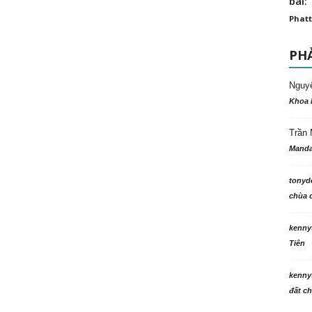
bài: 
Phatt
PHẢ
Nguy
Khoa 
Trần 
Manda
tonyd
chùa c
kenny
Tiên
kenny
đất ch