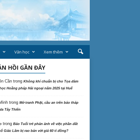
Văn học
Xem thêm
N HỒI GẦN ĐÂY
ên Cần
trong
Không khí chuẩn bị cho Tọa đàm
học Hoằng pháp Hải ngoại năm 2025 tại Huế
Minh
trong
Mở tranh Phật, cầu an trên bảo tháp
la Tây Thiên
trong
o
Báo Tuổi trẻ phản ảnh về việc phần đất
ổ Giác Lâm bị rao bán với giá 60 tỉ đồng?