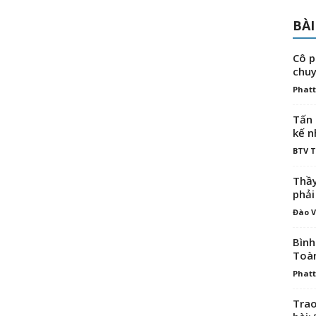
BÀI
Cô p
chuy
Phatt
Tấn 
kế n
BTV 
Thầy
phải
Đào V
Bình
Toà
Phatt
Trao