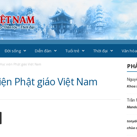
Đời sống
Diễn đàn
Tuổi trẻ
Thời đại
Văn hóa
Học viện Phật giáo Việt Nam
PHẢ
iện Phật giáo Việt Nam
Nguy
Khoa 
Trần 
Manda
tonyd
chùa c