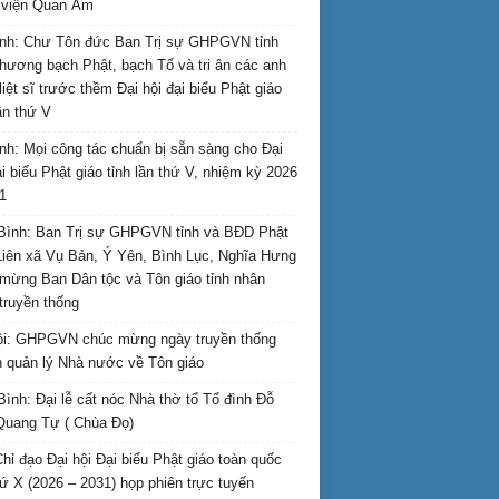
i viện Quan Âm
nh: Chư Tôn đức Ban Trị sự GHPGVN tỉnh
hương bạch Phật, bạch Tổ và tri ân các anh
liệt sĩ trước thềm Đại hội đại biểu Phật giáo
lần thứ V
nh: Mọi công tác chuẩn bị sẵn sàng cho Đại
ại biểu Phật giáo tỉnh lần thứ V, nhiệm kỳ 2026
1
Bình: Ban Trị sự GHPGVN tỉnh và BĐD Phật
Liên xã Vụ Bản, Ý Yên, Bình Lục, Nghĩa Hưng
mừng Ban Dân tộc và Tôn giáo tỉnh nhân
truyền thống
i: GHPGVN chúc mừng ngày truyền thống
 quản lý Nhà nước về Tôn giáo
Bình: Đại lễ cất nóc Nhà thờ tổ Tổ đình Đỗ
Quang Tự ( Chùa Đọ)
hỉ đạo Đại hội Đại biểu Phật giáo toàn quốc
hứ X (2026 – 2031) họp phiên trực tuyến