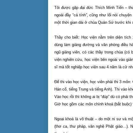
Tôi được gặp đại đức Thích Minh Tiến – th
ngoài đầy “cá tính”, cũng như lối nói chuyệ
một thời gian dài ở chùa Quán Sứ trước khi x
Thầy cho biết: Học viện nằm trên diện tích
dùng làm giảng đường và văn phòng điều hàn
ngũ giảng viên, có các thầy trong chùa (có 
viện nghiên cứu, học viện bên ngoài vào giả
sĩ mà tốt nghiệp học viện sau 4 năm là cử n
Để thi vào học viện, học viên phải thi 3 môn:
Hán cổ, tiếng Trung và tiếng Anh). Thi vào k
Vào học rồi thì không ai bị “đúp” dù có phải thi
Giờ học gồm các môn chính khoá (bắt buộc) v
Ngoại khoá là võ thuật – do một ni sư và 
(thơ ca, thư pháp, văn nghệ Phật giáo…). Ng